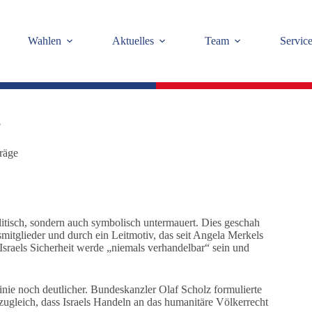
Wahlen
Aktuelles
Team
Servic
?
räge
olitisch, sondern auch symbolisch untermauert. Dies geschah
itglieder und durch ein Leitmotiv, das seit Angela Merkels
Israels Sicherheit werde „niemals verhandelbar“ sein und
ie noch deutlicher. Bundeskanzler Olaf Scholz formulierte
e zugleich, dass Israels Handeln an das humanitäre Völkerrecht