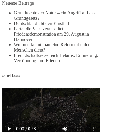
Jetzt dieBasis Sachsen-Anhalt unterstützen!
Neueste Beiträge
Grundrechte der Natur – ein Angriff auf das
Die Landtagswahl 2026 in Sachsen-Anhalt findet
Grundgesetz?
am 6. September statt. Die Inhalte stehen – jetzt
Deutschland übt den Ernstfall
müssen sie gesehen, geteilt und diskutiert werden.
Partei dieBasis veranstaltet
Friedensdemonstration am 29. August in
Folge unseren Kanälen:
Hannover
Facebook:
Woran erkennt man eine Reform, die den
Menschen dient?
https://www.facebook.com/groups/diebasissachse
Freundschaftsreise nach Belarus: Erinnerung,
nanhalt/
Versöhnung und Frieden
Instragram:
https://www.instagram.com/die_basis_sachsen_an
halt/
#dieBasis
Tiktok:
https://www.tiktok.com/@diebasis_sachsenanhalt
X:
https://x.com/DieBasisLSA
Youtube:
https://www.youtube.com/dieBasisSachsenAnhalt
🟩🟩🟦🟦🟥🟥🟧🟧
Like, teile und kommentiere unsere Beiträge,