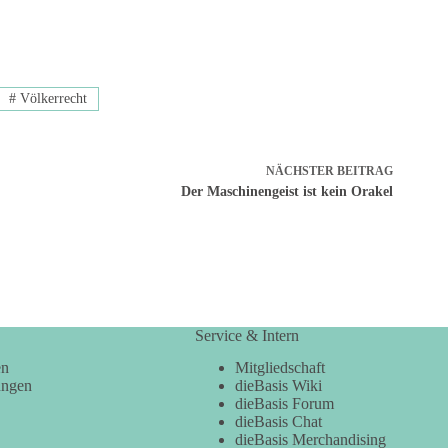
#
Völkerrecht
NÄCHSTER
BEITRAG
Der Maschinengeist ist kein Orakel
Service & Intern
en
Mitgliedschaft
ungen
dieBasis Wiki
dieBasis Forum
dieBasis Chat
dieBasis Merchandising