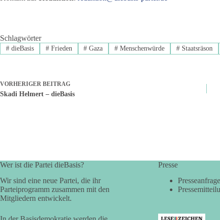
Schlagwörter
#
dieBasis
#
Frieden
#
Gaza
#
Menschenwürde
#
Staatsräson
VORHERIGER
BEITRAG
Skadi Helmert – dieBasis
Wer ist die Partei dieBasis?
Presse
Wir sind eine neue Partei, die ihr
Presseanfrag
Parteiprogramm zusammen mit den
Pressemitteil
Mitgliedern entwickelt.
In der Basisdemokratie werden die