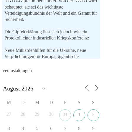
NATO-Gipfel in der Türkei. Von der NATO wird
behauptet, sie sei das wichtigste
Verteidigungsbündnis der Welt und ein Garant für
Sicherheit.
Die Gipfelerklärung liest sich jedoch wie ein
Protokoll einer industriellen Kriegskonferenz:
Neue Milliardenhilfen für die Ukraine, neue
Verpflichtungen für Europa, gigantische
Rüstungsdeals, Ausbau der
Verteidigungsindustrie, Modernisierung der
Veranstaltungen
Streitkräfte, ein klares Bekenntnis zur
militärischen Abschreckung und dazu die
Forderung, der Iran dürfe keine Kernwaffe
besitzen.
M
D
M
D
F
S
S
Und wo war der Austausch über eine
friedensorientierte Politik?
27
28
29
30
31
1
2
🟩🟩🟦🟦🟥🟥🟧🟧
3
4
5
6
7
8
9