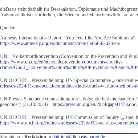
dieBasis steht deshalb für Deeskalation, Diplomatie und Machtbegrenz
Außenpolitik ist erforderlich, die Frieden und Menschenwürde auf allen 
Quellen:
Amnesty International – Report: “You Feel Like You Are Subhuman”: I
https://www.amnesty.org/en/documents/mde15/8668/2024/en/
UN – Völkermordkonvention (Convention on the Prevention and Punis
https://www.un.org/en/genocideprevention/documents/atrocity-
crimes/Doc.1_Convention%20on%20the%20Prevention%20and%20
UN OHCHR – Pressemitteilung: UN Special Committee „consistent wi
releases/2024/11/un-special-committee-finds-israels-warfare-methods-g
UN Press – Statement/Veranstaltung mit UN-Sonderberichterstatterin Fra
genocide“) (31.10.2024) –
https://press.un.org/en/2024/gapal1473.doc
UN OHCHR – Pressemitteilung: UN Commission of Inquiry („Israel ha
https://www.ohchr.org/en/press-releases/2025/09/israel-has-committed
Kontakt zur
Redaktion
:
redaktion@diebasis-partei.de