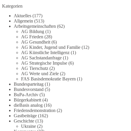
Grundgesetz?
Kategorien
Im Politischen Frühschoppen diskutieren die
Aktuelles
(177)
Teilnehmer das Verhältnis von Mensch, Natur und
Allgemein
(513)
Grundgesetz.
Arbeitsgemeinschaften
(62)
AG Bildung
(1)
AG Frieden
(28)
Beitrag der AG Strategische Impulse
AG Gesundheit
(6)
AG Kinder, Jugend und Familie
(12)
Kann die Natur Träger eigener Grundrechte sein?
AG Künstliche Intelligenz
(1)
Oder würde eine solche Entwicklung das
AG Sachstandanfrage
(1)
Fundament unseres Grundgesetzes sprengen? Mit
AG Strategische Impulse
(6)
AG Tierschutz
(2)
dieser grundsätzlichen Frage beschäftigte sich die
AG Werte und Ziele
(2)
Teilnehmer des Politischen Frühschoppens der
FAS Basisdemokratie Bayern
(1)
AG Strategische Impulse am 19. Juli 2026.
Bundesparteitag
(1)
Referent Frank Bothmann stellte die These auf,
Bundesvorstand
(5)
dass die derzeit in Teilen der Umweltbewegung
BuPa-Archiv
(5)
diskutierten „Grundrechte der Natur“ weit über
Bürgerkabinett
(4)
dieBasis analog
(16)
klassischen Naturschutz hinausreichen und
Friedensdemonstration
(2)
grundlegende Fragen zum Menschenbild, zum
Gastbeiträge
(162)
Rechtsstaat und zur Demokratie aufwerfen. [...]
Geschichte
(13)
Ukraine
(2)
👉 Hier weiterlesen:
https://diebasis-