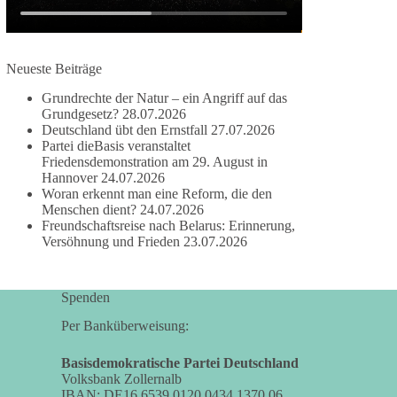
damit noch mehr Menschen mitbekommen, wofür
wir stehen und warum es sich lohnt, dieBasis zu
wählen.
Neueste Beiträge
Mehr Infos:
https://diebasis-st.de/wahlprogramm/
Grundrechte der Natur – ein Angriff auf das
#dieBasis
#Landtagswahl
#SachsenAnhalt
Grundgesetz?
28.07.2026
#DeineStimmezählt
#jetztunterstützen
Deutschland übt den Ernstfall
27.07.2026
Partei dieBasis veranstaltet
Friedensdemonstration am 29. August in
Hannover
24.07.2026
58
6
14
Woran erkennt man eine Reform, die den
Auf Facebook ansehen
Menschen dient?
24.07.2026
Freundschaftsreise nach Belarus: Erinnerung,
DieBasis
Versöhnung und Frieden
23.07.2026
2 Tage(n) zuvor
🔎 Über 100-mal keine Antwort.
Spenden
Anthony Fauci, Immunologe und Berater des
Per Banküberweisung:
ehemaligen US-Präsidenten, hat bei einer
Anhörung des US-Senats auf mehr als 100
Basisdemokratische Partei Deutschland
Volksbank Zollernalb
Fragen die Aussage verweigert. Die juristische
IBAN: DE16 6539 0120 0434 1370 06