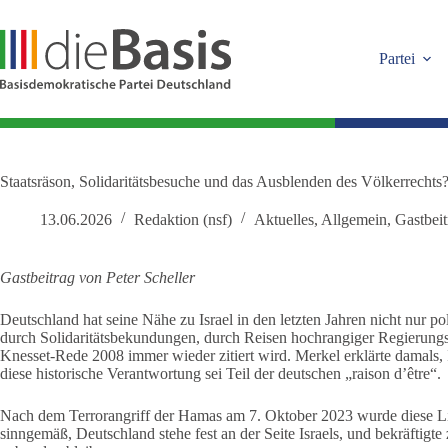
Zum
Inhalt
springen
Partei
Staatsräson, Solidaritätsbesuche und das Ausblenden des Völkerrechts
13.06.2026
Redaktion (nsf)
Aktuelles
,
Allgemein
,
Gastbeit
Gastbeitrag von Peter Scheller
Deutschland hat seine Nähe zu Israel in den letzten Jahren nicht nur p
durch Solidaritätsbekundungen, durch Reisen hochrangiger Regierungsm
Knesset-Rede 2008 immer wieder zitiert wird. Merkel erklärte damals, 
diese historische Verantwortung sei Teil der deutschen „raison d’être“.
Nach dem Terrorangriff der Hamas am 7. Oktober 2023 wurde diese Lin
sinngemäß, Deutschland stehe fest an der Seite Israels, und bekräftigt