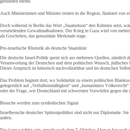
gebunden bleibe.
Auch Ministerinnen und Minister reisten in die Region, flankiert von e
Doch während in Berlin das Wort „Staatsräson“ den Rahmen setzt, wäch
verurteilenden Gewaltmaßnahmen. Der Krieg in Gaza wird von mehrere
als Geschehen, das genozidale Merkmale trage.
Pro-israelische Rhetorik als deutsche Staatslinie
Die deutsche Israel-Politik speist sich aus mehreren Quellen, nämlich
Verantwortung der Deutschen und dem politischen Wunsch, jüdisches Le
Dieser Anspruch ist historisch nachvollziehbar und im deutschen Selbstv
Das Problem beginnt dort, wo Solidarität zu einem politischen Blanko
gelegentlich auf „Verhältnismäßigkeit“ und „humanitäres Völkerrech
oder der Frage, wie Deutschland mit schwersten Vorwürfen gegen die i
Besuche werden zum symbolischen Signal
Israelbesuche deutscher Spitzenpolitiker sind nicht nur Diplomatie. Sie
außen.
Das kann wichtig sein, gerade nach dem 7. Oktober. Aber es hat auch 