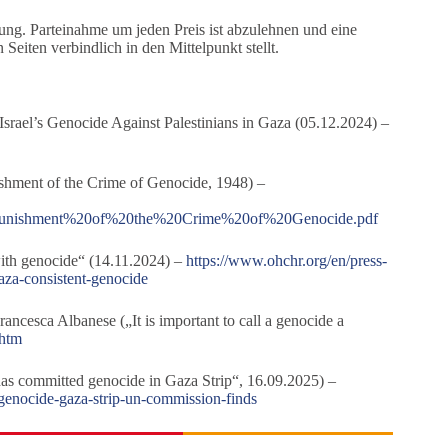
ung. Parteinahme um jeden Preis ist abzulehnen und eine
Seiten verbindlich in den Mittelpunkt stellt.
srael’s Genocide Against Palestinians in Gaza (05.12.2024) –
hment of the Crime of Genocide, 1948) –
Punishment%20of%20the%20Crime%20of%20Genocide.pdf
th genocide“ (14.11.2024) –
https://www.ohchr.org/en/press-
aza-consistent-genocide
ncesca Albanese („It is important to call a genocide a
.htm
s committed genocide in Gaza Strip“, 16.09.2025) –
-genocide-gaza-strip-un-commission-finds