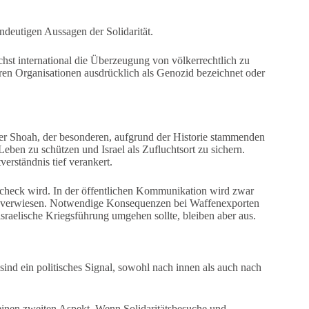
indeutigen Aussagen der Solidarität.
st international die Überzeugung von völkerrechtlich zu
n Organisationen ausdrücklich als Genozid bezeichnet oder
 der Shoah, der besonderen, aufgrund der Historie stammenden
ben zu schützen und Israel als Zufluchtsort zu sichern.
erständnis tief verankert.
scheck wird. In der öffentlichen Kommunikation wird zwar
t“ verwiesen. Notwendige Konsequenzen bei Waffenexporten
sraelische Kriegsführung umgehen sollte, bleiben aber aus.
 sind ein politisches Signal, sowohl nach innen als auch nach
einen zweiten Aspekt. Wenn Solidaritätsbesuche und