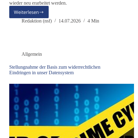
wieder neu erarbeitet werden.
Weiterlesen
Warum
sich
Redaktion (nsf)
14.07.2026
4 Min
die
Spielregeln
des
Wettbewerbs
verändern
Allgemein
Stellungnahme der Basis zum widerrechtlichen
Eindringen in unser Datensystem