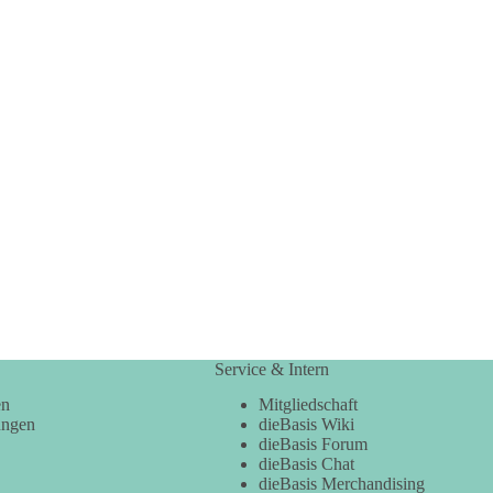
Service & Intern
en
Mitgliedschaft
ungen
dieBasis Wiki
dieBasis Forum
dieBasis Chat
dieBasis Merchandising