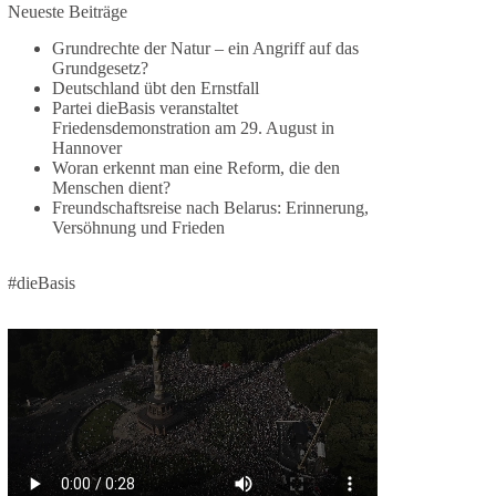
Neueste Beiträge
🕊 Wir wollen den Krieg mit Russland nicht!
Grundrechte der Natur – ein Angriff auf das
Grundgesetz?
Am 20. Juni 2026 fand in Berlin am
Deutschland übt den Ernstfall
Brandenburger Tor die Demonstration mit dem
Partei dieBasis veranstaltet
Motto „Russland ist nicht unser Feind“ statt.
Friedensdemonstration am 29. August in
Hannover
Hier ein Auszug aus der Rede von der
Woran erkennt man eine Reform, die den
Menschen dient?
Bundestagsabgeordneten Sevim Dağdelen
Freundschaftsreise nach Belarus: Erinnerung,
(BSW).
Versöhnung und Frieden
„Wir müssen Nein sagen zu diesem stinkenden
Revanchismus!“
#dieBasis
👉 Hier geht es zum vollständigen Video:
https://www.youtube.com/live/a9hOswSNg4I?
si=2b_C6GgNY9EB-rXw
🟩🟩🟦🟦🟥🟥🟧🟧
❤️ Wir freuen uns über deine Unterstützung:
https://diebasis.de/spenden/