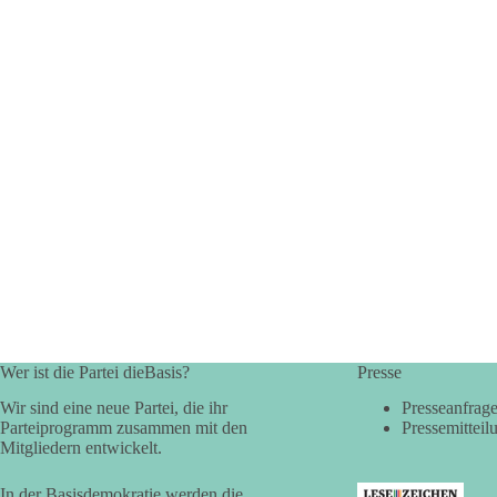
Wer ist die Partei dieBasis?
Presse
Wir sind eine neue Partei, die ihr
Presseanfrag
Parteiprogramm zusammen mit den
Pressemitteil
Mitgliedern entwickelt.
In der Basisdemokratie werden die