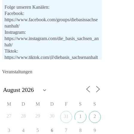
Folge unseren Kanälen:
Facebook:
https://www.facebook.com/groups/diebasissachse
nanhalt/
Instragram:
https://www.instagram.com/die_basis_sachsen_an
halt/
Tiktok:
https://www.tiktok.com/@diebasis_sachsenanhalt
X:
https://x.com/DieBasisLSA
Youtube:
Veranstaltungen
https://www.youtube.com/dieBasisSachsenAnhalt
🟩🟩🟦🟦🟥🟥🟧🟧
Like, teile und kommentiere unsere Beiträge,
M
D
M
D
F
S
S
damit noch mehr Menschen mitbekommen, wofür
wir stehen und warum es sich lohnt, dieBasis zu
27
28
29
30
31
1
2
wählen.
Mehr Infos:
https://diebasis-st.de/wahlprogramm/
3
4
5
6
7
8
9