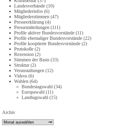
Kommentar
(37)
dieBasis fordert deshalb weiterhin eine
Landesverbände
(10)
Mitgliederinfos
(6)
unabhängige, vollständige und transparente
Mitgliederstimmen
(47)
Aufarbeitung der Corona-Politik. Ohne
Presseerklärung
(4)
Denkverbote, ohne Vorverurteilungen und ohne
Pressemitteilungen
(111)
Tabus.
Profile aktiver Bundesvorstände
(11)
Profile ehemaliger Bundesvorstände
(22)
Quellen:
https://apnews.com/article/fauci-diaries-
Profile kooptierte Bundesvorstände
(2)
Protokolle
(2)
covid-origins-rand-paul-
Rezension
(2)
6b25da9f75a0becbaf2886ab22643e67
und
Stimmen der Basis
(33)
https://www.tichyseinblick.de/kolumnen/aus-aller-
Struktur
(2)
welt/usa-tagebuch-fauci-corona-impfung/
Veranstaltungen
(12)
Videos
(6)
#dieBasis
#Corona
#Aufarbeitung
#Transparenz
Wahlen
(64)
Bundestagswahl
(34)
#Demokratie
#Vertrauen
Europawahl
(11)
Landtagswahl
(15)
239
36
60
Auf Facebook ansehen
Archiv
Archiv
DieBasis
1 Tag zuvor