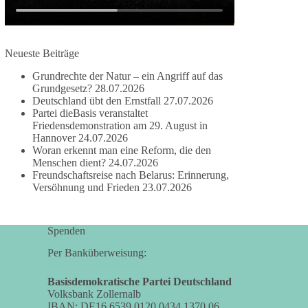
#dieBasis
#frieden
#russandistnichtunserFeind
#friedenspartei
Neueste Beiträge
Grundrechte der Natur – ein Angriff auf das
Grundgesetz?
28.07.2026
377
168
37
Auf Facebook ansehen
Deutschland übt den Ernstfall
27.07.2026
Partei dieBasis veranstaltet
DieBasis
Friedensdemonstration am 29. August in
1 Tag zuvor
Hannover
24.07.2026
Woran erkennt man eine Reform, die den
Wusstest du, dass ein guter Antrag nicht besser
Menschen dient?
24.07.2026
Freundschaftsreise nach Belarus: Erinnerung,
oder schlechter wird, nur weil er von einer
Versöhnung und Frieden
23.07.2026
bestimmten Partei kommt?
Sachsen-Anhalt braucht Lösungen für Schule,
Spenden
Pflege, Wirtschaft, Infrastruktur und die
Kommunen. Diese Probleme werden nicht
Per Banküberweisung:
kleiner, wenn im Landtag zuerst auf Parteifarbe
und erst danach auf den Inhalt geschaut wird.
Basisdemokratische Partei Deutschland
Volksbank Zollernalb
IBAN: DE16 6539 0120 0434 1370 06
🟩🟩🟦🟦🟥🟥🟧🟧