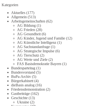
Die Corona-Zeit ist noch lange nicht
Kategorien
aufgearbeitet.
Aktuelles
(177)
Auch in Deutschland warten viele Menschen bis
Allgemein
(513)
heute auf Antworten:
Arbeitsgemeinschaften
(62)
AG Bildung
(1)
AG Frieden
(28)
❓ Wie wurden politische Entscheidungen
AG Gesundheit
(6)
getroffen?
AG Kinder, Jugend und Familie
(12)
❓ Welche Maßnahmen waren notwendig und
AG Künstliche Intelligenz
(1)
welche nicht?
AG Sachstandanfrage
(1)
❓Und wer übernimmt die Verantwortung für die
AG Strategische Impulse
(6)
AG Tierschutz
(2)
massiven Folgen für Kinder, Familien,
AG Werte und Ziele
(2)
Unternehmen und das Vertrauen in unseren
FAS Basisdemokratie Bayern
(1)
Rechtsstaat?
Bundesparteitag
(1)
Bundesvorstand
(5)
🟩🟩🟦🟦🟥🟥🟧🟧
BuPa-Archiv
(5)
Bürgerkabinett
(4)
dieBasis analog
(16)
Eine demokratische Gesellschaft lebt nicht davon,
Friedensdemonstration
(2)
unbequeme Fragen zu vermeiden. Sie lebt davon,
Gastbeiträge
(162)
Fragen offen zu stellen und transparent zu
Geschichte
(13)
beantworten.
Ukraine
(2)