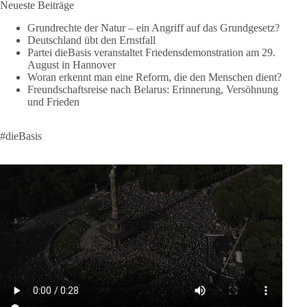
Neueste Beiträge
Menschen mitbekommen, wofür wir stehen und warum es sich
lohnt, dieBasis zu wählen.
Grundrechte der Natur – ein Angriff auf das Grundgesetz?
Deutschland übt den Ernstfall
Mehr Infos:
https://diebasis-st.de/wahlprogramm/
Partei dieBasis veranstaltet Friedensdemonstration am 29.
August in Hannover
#dieBasis
#Landtagswahl
#SachsenAnhalt
Woran erkennt man eine Reform, die den Menschen dient?
#DeineStimmezählt
#jetztunterstützen
Freundschaftsreise nach Belarus: Erinnerung, Versöhnung
und Frieden
58
6
14
Auf Facebook ansehen
#dieBasis
DieBasis
2 Tage(n) zuvor
🔎 Über 100-mal keine Antwort.
Anthony Fauci, Immunologe und Berater des ehemaligen US-
Präsidenten, hat bei einer Anhörung des US-Senats auf mehr
als 100 Fragen die Aussage verweigert. Die juristische
Bewertung werden Gerichte und Ermittlungen klären – auch
auf Basis seines Tagebuches. Doch unabhängig davon zeigt