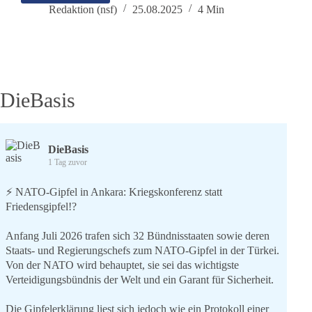
Untersuchungsausschuss
Redaktion (nsf)
25.08.2025
4 Min
Sachsen:
Zwei
Experten,
zwei
Realitäten
DieBasis
DieBasis
1 Tag zuvor
⚡️ NATO-Gipfel in Ankara: Kriegskonferenz statt
Friedensgipfel!?
Anfang Juli 2026 trafen sich 32 Bündnisstaaten sowie deren
Staats- und Regierungschefs zum NATO-Gipfel in der Türkei.
Von der NATO wird behauptet, sie sei das wichtigste
Verteidigungsbündnis der Welt und ein Garant für Sicherheit.
Die Gipfelerklärung liest sich jedoch wie ein Protokoll einer