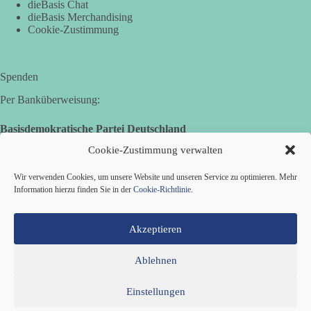
dieBasis Chat
dieBasis Merchandising
Hier ein Auszug aus der Rede von der
Cookie-Zustimmung
Bundestagsabgeordneten Sevim Dağdelen (BSW).
„Wir müssen Nein sagen zu diesem stinkenden
Revanchismus!“
Spenden
Per Banküberweisung:
👉 Hier geht es zum vollständigen Video:
https://www.youtube.com/live/a9hOswSNg4I?
Basisdemokratische Partei Deutschland
si=2b_C6GgNY9EB-rXw
Volksbank Zollernalb
Cookie-Zustimmung verwalten
IBAN: DE16 6539 0120 0434 1370 06
🟩🟩🟦🟦🟥🟥🟧🟧
Wir verwenden Cookies, um unsere Website und unseren Service zu optimieren. Mehr
BIC: GENODES1EBI
Information hierzu finden Sie in der
Cookie-Richtlinie
.
❤️ Wir freuen uns über deine Unterstützung:
https://diebasis.de/spenden/
Akzeptieren
#dieBasis
#frieden
#russandistnichtunserFeind
#friedenspartei
Ablehnen
527
233
48
Auf Facebook ansehen
Einstellungen
Mitglied werden
Kontakt
Cookie-Richtlinie (EU)
Datenschutzerklärung
Impressum