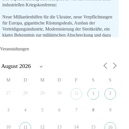
industriellen Kriegskonferenz:
Neue Milliardenhilfen für die Ukraine, neue Verpflichtungen
für Europa, gigantische Rüstungsdeals, Ausbau der
Verteidigungsindustrie, Modernisierung der Streitkräfte, ein
klares Bekenntnis zur militärischen Abschreckung und dazu
die Forderung, der Iran dürfe keine Kernwaffe besitzen.
Veranstaltungen
Und wo war der Austausch über eine friedensorientierte
Politik?
🟩🟩🟦🟦🟥🟥🟧🟧
M
D
M
D
F
S
S
dieBasis fordert als einzige Partei in Deutschland den Austritt
aus der NATO. Ein Gipfel, der mehr nach Rüstungsdeal als
27
28
29
30
31
1
2
nach Friedenspolitik klingt, wird niemals Sicherheit schaffen,
ob nun in Deutschland oder weltweit.
3
4
5
6
7
8
9
Quelle:
https://www.tagesschau.de/ausland/asien/nato-
erklaerung-ankara-100.html
10
12
13
14
15
11
16