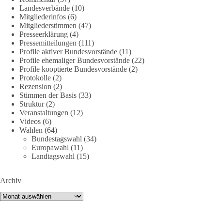
Landesverbände
(10)
DieBasis
Mitgliederinfos
(6)
2 Tage(n) zuvor
Mitgliederstimmen
(47)
Presseerklärung
(4)
Jetzt dieBasis Sachsen-Anhalt unterstützen!
Pressemitteilungen
(111)
Profile aktiver Bundesvorstände
(11)
Profile ehemaliger Bundesvorstände
(22)
Die Landtagswahl 2026 in Sachsen-Anhalt findet am 6.
Profile kooptierte Bundesvorstände
(2)
September statt. Die Inhalte stehen – jetzt müssen sie gesehen,
Protokolle
(2)
geteilt und diskutiert werden.
Rezension
(2)
Stimmen der Basis
(33)
Folge unseren Kanälen:
Struktur
(2)
Veranstaltungen
(12)
Facebook:
Videos
(6)
https://www.facebook.com/groups/diebasissachsenanhalt/
Wahlen
(64)
Instragram:
Bundestagswahl
(34)
https://www.instagram.com/die_basis_sachsen_anhalt/
Europawahl
(11)
Tiktok:
https://www.tiktok.com/@diebasis_sachsenanhalt
Landtagswahl
(15)
X:
https://x.com/DieBasisLSA
Youtube:
https://www.youtube.com/dieBasisSachsenAnhalt
Archiv
🟩🟩🟦🟦🟥🟥🟧🟧
Archiv
Like, teile und kommentiere unsere Beiträge, damit noch mehr