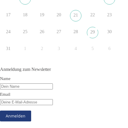
#dieBasis
#NATO
#Gipfeltreffen
#Frieden
#Sicherheit
17
18
19
20
22
23
21
352
57
36
Auf Facebook ansehen
24
25
26
27
28
30
29
DieBasis
2 Tage(n) zuvor
31
1
2
3
4
5
6
Grundrechte der Natur – ein Angriff auf das Grundgesetz?
Im Politischen Frühschoppen diskutieren die Teilnehmer das
Anmeldung zum Newsletter
Verhältnis von Mensch, Natur und Grundgesetz.
Name
Beitrag der AG Strategische Impulse
Email
Kann die Natur Träger eigener Grundrechte sein? Oder würde
eine solche Entwicklung das Fundament unseres
Grundgesetzes sprengen? Mit dieser grundsätzlichen Frage
beschäftigte sich die Teilnehmer des Politischen
Frühschoppens der AG Strategische Impulse am 19. Juli 2026.
Referent Frank Bothmann stellte die These auf, dass die