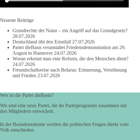
der Vorgang eines deutlich:
Die Corona-Zeit ist noch lange nicht aufgearbeitet.
Neueste Beiträge
Auch in Deutschland warten viele Menschen bis heute auf
Grundrechte der Natur – ein Angriff auf das Grundgesetz?
Antworten:
28.07.2026
Deutschland übt den Ernstfall
27.07.2026
❓ Wie wurden politische Entscheidungen getroffen?
Partei dieBasis veranstaltet Friedensdemonstration am 29.
August in Hannover
24.07.2026
❓ Welche Maßnahmen waren notwendig und welche nicht?
Woran erkennt man eine Reform, die den Menschen dient?
❓Und wer übernimmt die Verantwortung für die massiven
24.07.2026
Folgen für Kinder, Familien, Unternehmen und das Vertrauen
Freundschaftsreise nach Belarus: Erinnerung, Versöhnung
in unseren Rechtsstaat?
und Frieden
23.07.2026
🟩🟩🟦🟦🟥🟥🟧🟧
Wer ist die Partei dieBasis?
Eine demokratische Gesellschaft lebt nicht davon, unbequeme
Wir sind eine neue Partei, die ihr Parteiprogramm zusammen mit
Fragen zu vermeiden. Sie lebt davon, Fragen offen zu stellen
den Mitgliedern entwickelt.
und transparent zu beantworten.
In der Basisdemokratie werden die politischen Fragen direkt vom
dieBasis fordert deshalb weiterhin eine unabhängige,
Volk entschieden.
vollständige und transparente Aufarbeitung der Corona-Politik.
Ohne Denkverbote, ohne Vorverurteilungen und ohne Tabus.