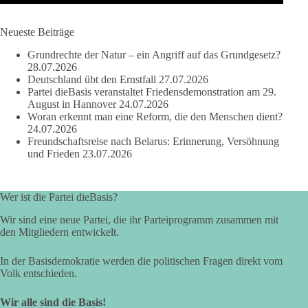
Die Corona-Zeit ist noch lange nicht aufgearbeitet.
Neueste Beiträge
Auch in Deutschland warten viele Menschen bis heute auf
Grundrechte der Natur – ein Angriff auf das Grundgesetz?
Antworten:
28.07.2026
Deutschland übt den Ernstfall
27.07.2026
❓ Wie wurden politische Entscheidungen getroffen?
Partei dieBasis veranstaltet Friedensdemonstration am 29.
August in Hannover
24.07.2026
❓ Welche Maßnahmen waren notwendig und welche nicht?
Woran erkennt man eine Reform, die den Menschen dient?
❓Und wer übernimmt die Verantwortung für die massiven
24.07.2026
Folgen für Kinder, Familien, Unternehmen und das Vertrauen
Freundschaftsreise nach Belarus: Erinnerung, Versöhnung
in unseren Rechtsstaat?
und Frieden
23.07.2026
🟩🟩🟦🟦🟥🟥🟧🟧
Wer ist die Partei dieBasis?
Eine demokratische Gesellschaft lebt nicht davon, unbequeme
Wir sind eine neue Partei, die ihr Parteiprogramm zusammen mit
Fragen zu vermeiden. Sie lebt davon, Fragen offen zu stellen
den Mitgliedern entwickelt.
und transparent zu beantworten.
In der Basisdemokratie werden die politischen Fragen direkt vom
dieBasis fordert deshalb weiterhin eine unabhängige,
Volk entschieden.
vollständige und transparente Aufarbeitung der Corona-Politik.
Ohne Denkverbote, ohne Vorverurteilungen und ohne Tabus.
Wir alle sind die Basis!