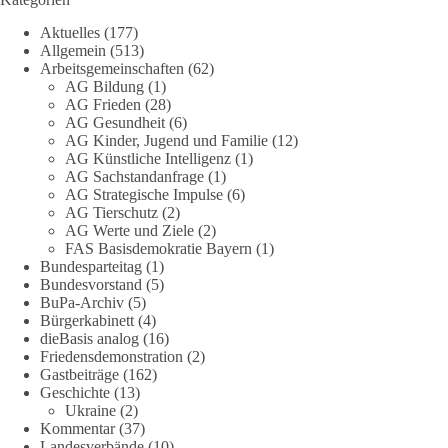
„Grundrechte der Natur“ weit über klassischen Naturschutz
Aktuelles
(177)
hinausreichen und grundlegende Fragen zum Menschenbild,
Allgemein
(513)
zum Rechtsstaat und zur Demokratie aufwerfen. [...]
Arbeitsgemeinschaften
(62)
AG Bildung
(1)
👉 Hier weiterlesen:
https://diebasis-
AG Frieden
(28)
AG Gesundheit
(6)
partei.de/2026/07/grundrechte-der-natur-ein-angriff-auf-das-
AG Kinder, Jugend und Familie
(12)
grundgesetz/
AG Künstliche Intelligenz
(1)
AG Sachstandanfrage
(1)
🟩🟩🟦🟦🟥🟥🟧🟧
AG Strategische Impulse
(6)
AG Tierschutz
(2)
Es ging weniger um fertige Antworten als um eine Debatte
AG Werte und Ziele
(2)
FAS Basisdemokratie Bayern
(1)
darüber, wie Freiheit, Verantwortung, Naturschutz und
Bundesparteitag
(1)
Grundrechte in einer demokratischen Gesellschaft künftig
Bundesvorstand
(5)
miteinander in Einklang gebracht werden können.
BuPa-Archiv
(5)
Bürgerkabinett
(4)
#dieBasis
#natur
#grundrechte
#grundgesetz
#demokratie
dieBasis analog
(16)
Friedensdemonstration
(2)
Gastbeiträge
(162)
Geschichte
(13)
38
7
8
Ukraine
(2)
Auf Facebook ansehen
Kommentar
(37)
Landesverbände
(10)