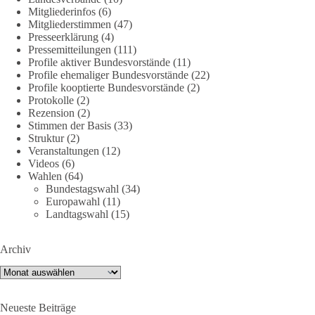
DieBasis
Mitgliederinfos
(6)
2 Tage(n) zuvor
Mitgliederstimmen
(47)
Presseerklärung
(4)
Jetzt dieBasis Sachsen-Anhalt unterstützen!
Pressemitteilungen
(111)
Profile aktiver Bundesvorstände
(11)
Profile ehemaliger Bundesvorstände
(22)
Die Landtagswahl 2026 in Sachsen-Anhalt findet am 6.
Profile kooptierte Bundesvorstände
(2)
September statt. Die Inhalte stehen – jetzt müssen sie gesehen,
Protokolle
(2)
geteilt und diskutiert werden.
Rezension
(2)
Stimmen der Basis
(33)
Folge unseren Kanälen:
Struktur
(2)
Veranstaltungen
(12)
Facebook:
Videos
(6)
https://www.facebook.com/groups/diebasissachsenanhalt/
Wahlen
(64)
Instragram:
Bundestagswahl
(34)
https://www.instagram.com/die_basis_sachsen_anhalt/
Europawahl
(11)
Tiktok:
https://www.tiktok.com/@diebasis_sachsenanhalt
Landtagswahl
(15)
X:
https://x.com/DieBasisLSA
Youtube:
https://www.youtube.com/dieBasisSachsenAnhalt
Archiv
🟩🟩🟦🟦🟥🟥🟧🟧
Archiv
Like, teile und kommentiere unsere Beiträge, damit noch mehr
Neueste Beiträge
Menschen mitbekommen, wofür wir stehen und warum es sich