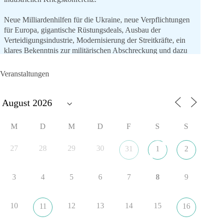
Neue Milliardenhilfen für die Ukraine, neue Verpflichtungen
für Europa, gigantische Rüstungsdeals, Ausbau der
Verteidigungsindustrie, Modernisierung der Streitkräfte, ein
klares Bekenntnis zur militärischen Abschreckung und dazu
die Forderung, der Iran dürfe keine Kernwaffe besitzen.
Veranstaltungen
Und wo war der Austausch über eine friedensorientierte
Politik?
🟩🟩🟦🟦🟥🟥🟧🟧
M
D
M
D
F
S
S
dieBasis fordert als einzige Partei in Deutschland den Austritt
aus der NATO. Ein Gipfel, der mehr nach Rüstungsdeal als
27
28
29
30
31
1
2
nach Friedenspolitik klingt, wird niemals Sicherheit schaffen,
ob nun in Deutschland oder weltweit.
3
4
5
6
7
8
9
Quelle:
https://www.tagesschau.de/ausland/asien/nato-
erklaerung-ankara-100.html
10
12
13
14
15
11
16
#dieBasis
#NATO
#Gipfeltreffen
#Frieden
#Sicherheit