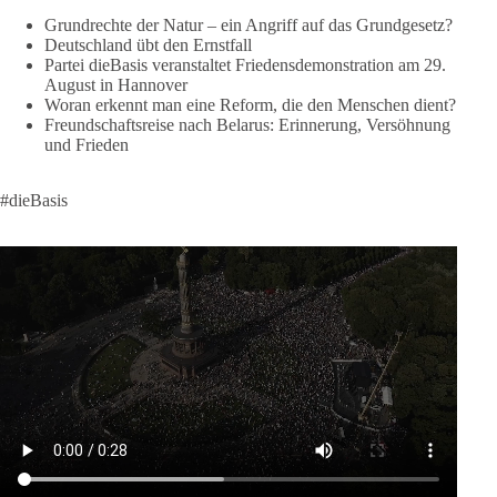
lohnt, dieBasis zu wählen.
Grundrechte der Natur – ein Angriff auf das Grundgesetz?
Deutschland übt den Ernstfall
Mehr Infos:
https://diebasis-st.de/wahlprogramm/
Partei dieBasis veranstaltet Friedensdemonstration am 29.
August in Hannover
#dieBasis
#Landtagswahl
#SachsenAnhalt
Woran erkennt man eine Reform, die den Menschen dient?
#DeineStimmezählt
#jetztunterstützen
Freundschaftsreise nach Belarus: Erinnerung, Versöhnung
und Frieden
58
6
14
Auf Facebook ansehen
#dieBasis
DieBasis
2 Tage(n) zuvor
🔎 Über 100-mal keine Antwort.
Anthony Fauci, Immunologe und Berater des ehemaligen US-
Präsidenten, hat bei einer Anhörung des US-Senats auf mehr
als 100 Fragen die Aussage verweigert. Die juristische
Bewertung werden Gerichte und Ermittlungen klären – auch
auf Basis seines Tagebuches. Doch unabhängig davon zeigt
der Vorgang eines deutlich: