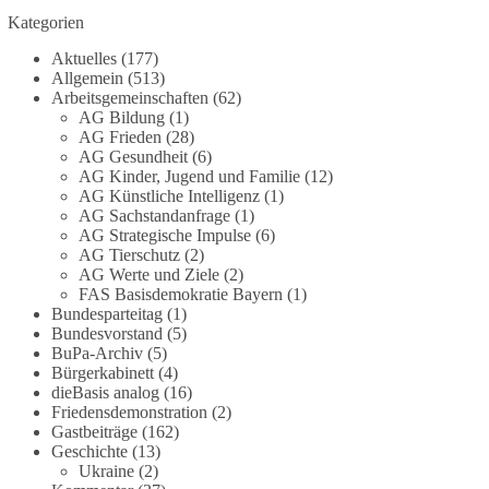
Grundgesetz?
Kategorien
Im Politischen Frühschoppen diskutieren die
Aktuelles
(177)
Teilnehmer das Verhältnis von Mensch, Natur und
Allgemein
(513)
Grundgesetz.
Arbeitsgemeinschaften
(62)
AG Bildung
(1)
AG Frieden
(28)
Beitrag der AG Strategische Impulse
AG Gesundheit
(6)
AG Kinder, Jugend und Familie
(12)
Kann die Natur Träger eigener Grundrechte sein?
AG Künstliche Intelligenz
(1)
Oder würde eine solche Entwicklung das
AG Sachstandanfrage
(1)
Fundament unseres Grundgesetzes sprengen? Mit
AG Strategische Impulse
(6)
AG Tierschutz
(2)
dieser grundsätzlichen Frage beschäftigte sich die
AG Werte und Ziele
(2)
Teilnehmer des Politischen Frühschoppens der
FAS Basisdemokratie Bayern
(1)
AG Strategische Impulse am 19. Juli 2026.
Bundesparteitag
(1)
Referent Frank Bothmann stellte die These auf,
Bundesvorstand
(5)
dass die derzeit in Teilen der Umweltbewegung
BuPa-Archiv
(5)
diskutierten „Grundrechte der Natur“ weit über
Bürgerkabinett
(4)
dieBasis analog
(16)
klassischen Naturschutz hinausreichen und
Friedensdemonstration
(2)
grundlegende Fragen zum Menschenbild, zum
Gastbeiträge
(162)
Rechtsstaat und zur Demokratie aufwerfen. [...]
Geschichte
(13)
Ukraine
(2)
👉 Hier weiterlesen:
https://diebasis-