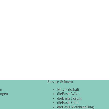
Service & Intern
en
Mitgliedschaft
ungen
dieBasis Wiki
dieBasis Forum
dieBasis Chat
dieBasis Merchandising