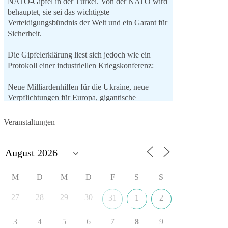
NATO-Gipfel in der Türkei. Von der NATO wird
behauptet, sie sei das wichtigste
Verteidigungsbündnis der Welt und ein Garant für
Sicherheit.
Die Gipfelerklärung liest sich jedoch wie ein
Protokoll einer industriellen Kriegskonferenz:
Neue Milliardenhilfen für die Ukraine, neue
Verpflichtungen für Europa, gigantische
Rüstungsdeals, Ausbau der
Verteidigungsindustrie, Modernisierung der
Veranstaltungen
Streitkräfte, ein klares Bekenntnis zur
militärischen Abschreckung und dazu die
Forderung, der Iran dürfe keine Kernwaffe
besitzen.
M
D
M
D
F
S
S
Und wo war der Austausch über eine
friedensorientierte Politik?
27
28
29
30
31
1
2
🟩🟩🟦🟦🟥🟥🟧🟧
3
4
5
6
7
8
9