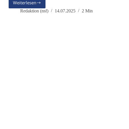
Weiterlesen
Meinungsvielfalt
ist
Redaktion (nsf)
14.07.2025
2 Min
die
Grundlage
von
Demokratie
und
Frieden