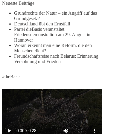
Jetzt dieBasis Sachsen-Anhalt unterstützen!
Neueste Beiträge
Grundrechte der Natur – ein Angriff auf das
Die Landtagswahl 2026 in Sachsen-Anhalt findet
Grundgesetz?
am 6. September statt. Die Inhalte stehen – jetzt
Deutschland übt den Ernstfall
müssen sie gesehen, geteilt und diskutiert werden.
Partei dieBasis veranstaltet
Friedensdemonstration am 29. August in
Folge unseren Kanälen:
Hannover
Facebook:
Woran erkennt man eine Reform, die den
Menschen dient?
https://www.facebook.com/groups/diebasissachse
Freundschaftsreise nach Belarus: Erinnerung,
nanhalt/
Versöhnung und Frieden
Instragram:
https://www.instagram.com/die_basis_sachsen_an
halt/
#dieBasis
Tiktok:
https://www.tiktok.com/@diebasis_sachsenanhalt
X:
https://x.com/DieBasisLSA
Youtube:
https://www.youtube.com/dieBasisSachsenAnhalt
🟩🟩🟦🟦🟥🟥🟧🟧
Like, teile und kommentiere unsere Beiträge,