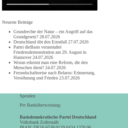
damit noch mehr Menschen mitbekommen, wofür
wir stehen und warum es sich lohnt, dieBasis zu
wählen.
Neueste Beiträge
Mehr Infos:
https://diebasis-st.de/wahlprogramm/
Grundrechte der Natur – ein Angriff auf das
#dieBasis
#Landtagswahl
#SachsenAnhalt
Grundgesetz?
28.07.2026
#DeineStimmezählt
#jetztunterstützen
Deutschland übt den Ernstfall
27.07.2026
Partei dieBasis veranstaltet
Friedensdemonstration am 29. August in
Hannover
24.07.2026
58
6
14
Woran erkennt man eine Reform, die den
Auf Facebook ansehen
Menschen dient?
24.07.2026
Freundschaftsreise nach Belarus: Erinnerung,
DieBasis
Versöhnung und Frieden
23.07.2026
2 Tage(n) zuvor
🔎 Über 100-mal keine Antwort.
Spenden
Anthony Fauci, Immunologe und Berater des
Per Banküberweisung:
ehemaligen US-Präsidenten, hat bei einer
Anhörung des US-Senats auf mehr als 100
Basisdemokratische Partei Deutschland
Volksbank Zollernalb
Fragen die Aussage verweigert. Die juristische
IBAN: DE16 6539 0120 0434 1370 06