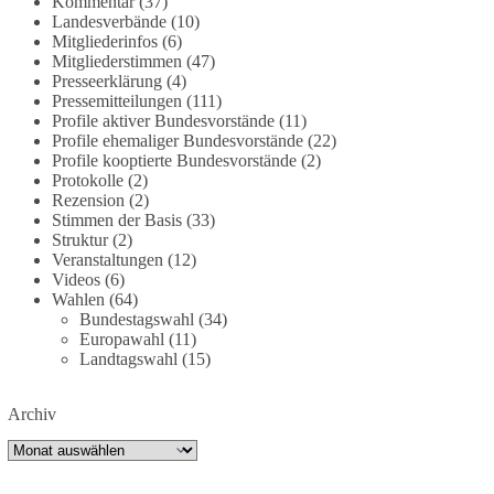
Kommentar
(37)
partei.de/2026/07/grundrechte-der-natur-ein-
Landesverbände
(10)
Mitgliederinfos
(6)
angriff-auf-das-grundgesetz/
Mitgliederstimmen
(47)
Presseerklärung
(4)
🟩🟩🟦🟦🟥🟥🟧🟧
Pressemitteilungen
(111)
Profile aktiver Bundesvorstände
(11)
Es ging weniger um fertige Antworten als um eine
Profile ehemaliger Bundesvorstände
(22)
Debatte darüber, wie Freiheit, Verantwortung,
Profile kooptierte Bundesvorstände
(2)
Protokolle
(2)
Naturschutz und Grundrechte in einer
Rezension
(2)
demokratischen Gesellschaft künftig miteinander
Stimmen der Basis
(33)
in Einklang gebracht werden können.
Struktur
(2)
Veranstaltungen
(12)
#dieBasis
#natur
#grundrechte
#grundgesetz
Videos
(6)
#demokratie
Wahlen
(64)
Bundestagswahl
(34)
Europawahl
(11)
Landtagswahl
(15)
38
7
8
Auf Facebook ansehen
Archiv
DieBasis
Archiv
2 Tage(n) zuvor