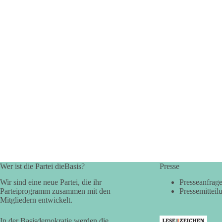
Wer ist die Partei dieBasis?
Presse
Wir sind eine neue Partei, die ihr
Presseanfrag
Parteiprogramm zusammen mit den
Pressemitteil
Mitgliedern entwickelt.
In der Basisdemokratie werden die