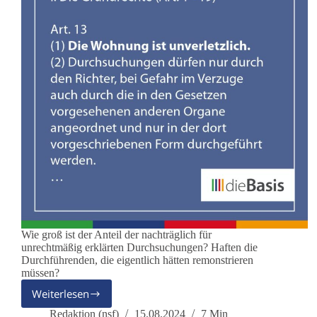
Wie groß ist der Anteil der nachträglich für
unrechtmäßig erklärten Durchsuchungen? Haften die
Durchführenden, die eigentlich hätten remonstrieren
müssen?
Weiterlesen
Vom
Umgang
Redaktion (nsf)
15.08.2024
7 Min