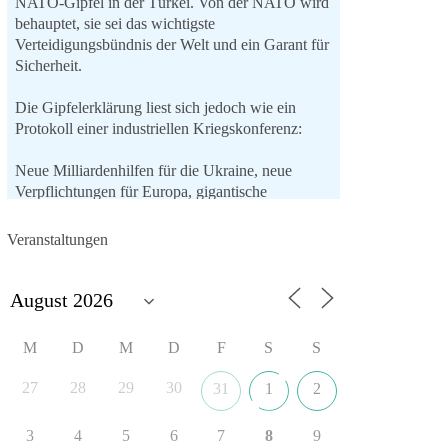
NATO-Gipfel in der Türkei. Von der NATO wird
behauptet, sie sei das wichtigste
Verteidigungsbündnis der Welt und ein Garant für
Sicherheit.
Die Gipfelerklärung liest sich jedoch wie ein
Protokoll einer industriellen Kriegskonferenz:
Neue Milliardenhilfen für die Ukraine, neue
Verpflichtungen für Europa, gigantische
Rüstungsdeals, Ausbau der
Verteidigungsindustrie, Modernisierung der
Veranstaltungen
Streitkräfte, ein klares Bekenntnis zur
militärischen Abschreckung und dazu die
Forderung, der Iran dürfe keine Kernwaffe
besitzen.
M
D
M
D
F
S
S
Und wo war der Austausch über eine
friedensorientierte Politik?
27
28
29
30
31
1
2
🟩🟩🟦🟦🟥🟥🟧🟧
3
4
5
6
7
8
9