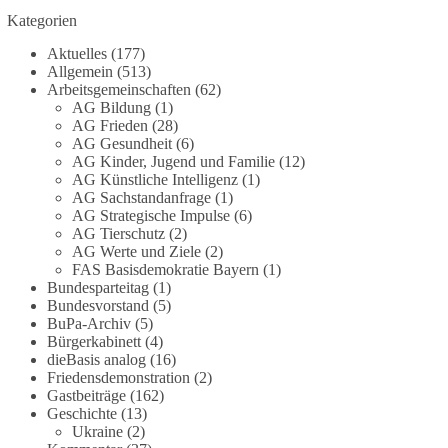
Grundgesetz?
Kategorien
Im Politischen Frühschoppen diskutieren die
Aktuelles
(177)
Teilnehmer das Verhältnis von Mensch, Natur und
Allgemein
(513)
Grundgesetz.
Arbeitsgemeinschaften
(62)
AG Bildung
(1)
AG Frieden
(28)
Beitrag der AG Strategische Impulse
AG Gesundheit
(6)
AG Kinder, Jugend und Familie
(12)
Kann die Natur Träger eigener Grundrechte sein?
AG Künstliche Intelligenz
(1)
Oder würde eine solche Entwicklung das
AG Sachstandanfrage
(1)
Fundament unseres Grundgesetzes sprengen? Mit
AG Strategische Impulse
(6)
AG Tierschutz
(2)
dieser grundsätzlichen Frage beschäftigte sich die
AG Werte und Ziele
(2)
Teilnehmer des Politischen Frühschoppens der
FAS Basisdemokratie Bayern
(1)
AG Strategische Impulse am 19. Juli 2026.
Bundesparteitag
(1)
Referent Frank Bothmann stellte die These auf,
Bundesvorstand
(5)
dass die derzeit in Teilen der Umweltbewegung
BuPa-Archiv
(5)
diskutierten „Grundrechte der Natur“ weit über
Bürgerkabinett
(4)
dieBasis analog
(16)
klassischen Naturschutz hinausreichen und
Friedensdemonstration
(2)
grundlegende Fragen zum Menschenbild, zum
Gastbeiträge
(162)
Rechtsstaat und zur Demokratie aufwerfen. [...]
Geschichte
(13)
Ukraine
(2)
👉 Hier weiterlesen:
https://diebasis-