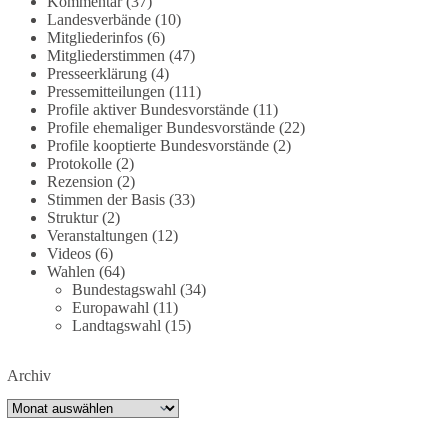
Kommentar
(37)
partei.de/2026/07/grundrechte-der-natur-ein-
Landesverbände
(10)
Mitgliederinfos
(6)
angriff-auf-das-grundgesetz/
Mitgliederstimmen
(47)
Presseerklärung
(4)
🟩🟩🟦🟦🟥🟥🟧🟧
Pressemitteilungen
(111)
Profile aktiver Bundesvorstände
(11)
Es ging weniger um fertige Antworten als um eine
Profile ehemaliger Bundesvorstände
(22)
Debatte darüber, wie Freiheit, Verantwortung,
Profile kooptierte Bundesvorstände
(2)
Protokolle
(2)
Naturschutz und Grundrechte in einer
Rezension
(2)
demokratischen Gesellschaft künftig miteinander
Stimmen der Basis
(33)
in Einklang gebracht werden können.
Struktur
(2)
Veranstaltungen
(12)
#dieBasis
#natur
#grundrechte
#grundgesetz
Videos
(6)
#demokratie
Wahlen
(64)
Bundestagswahl
(34)
Europawahl
(11)
Landtagswahl
(15)
38
7
8
Auf Facebook ansehen
Archiv
DieBasis
Archiv
2 Tage(n) zuvor