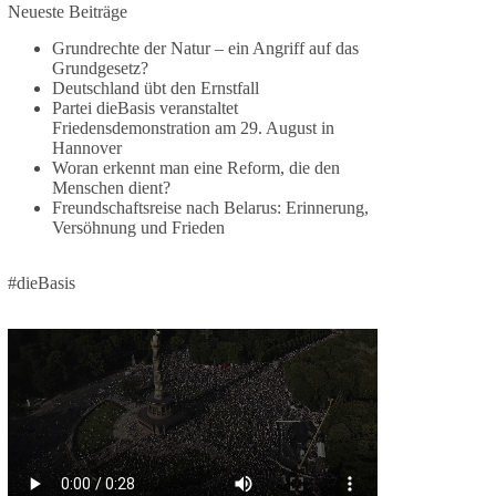
Jetzt dieBasis Sachsen-Anhalt unterstützen!
Neueste Beiträge
Grundrechte der Natur – ein Angriff auf das
Die Landtagswahl 2026 in Sachsen-Anhalt findet
Grundgesetz?
am 6. September statt. Die Inhalte stehen – jetzt
Deutschland übt den Ernstfall
müssen sie gesehen, geteilt und diskutiert werden.
Partei dieBasis veranstaltet
Friedensdemonstration am 29. August in
Folge unseren Kanälen:
Hannover
Facebook:
Woran erkennt man eine Reform, die den
Menschen dient?
https://www.facebook.com/groups/diebasissachse
Freundschaftsreise nach Belarus: Erinnerung,
nanhalt/
Versöhnung und Frieden
Instragram:
https://www.instagram.com/die_basis_sachsen_an
halt/
#dieBasis
Tiktok:
https://www.tiktok.com/@diebasis_sachsenanhalt
X:
https://x.com/DieBasisLSA
Youtube:
https://www.youtube.com/dieBasisSachsenAnhalt
🟩🟩🟦🟦🟥🟥🟧🟧
Like, teile und kommentiere unsere Beiträge,