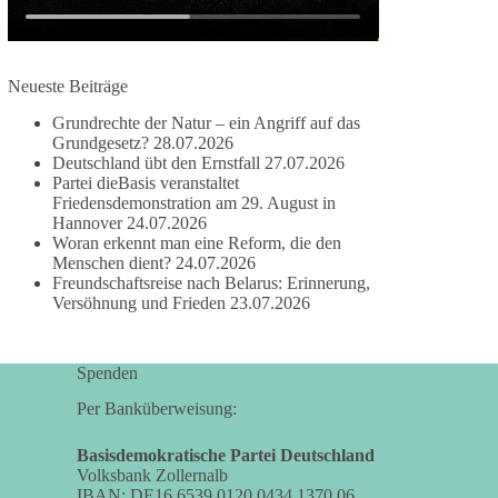
damit noch mehr Menschen mitbekommen, wofür
wir stehen und warum es sich lohnt, dieBasis zu
wählen.
Neueste Beiträge
Mehr Infos:
https://diebasis-st.de/wahlprogramm/
Grundrechte der Natur – ein Angriff auf das
#dieBasis
#Landtagswahl
#SachsenAnhalt
Grundgesetz?
28.07.2026
#DeineStimmezählt
#jetztunterstützen
Deutschland übt den Ernstfall
27.07.2026
Partei dieBasis veranstaltet
Friedensdemonstration am 29. August in
Hannover
24.07.2026
58
6
14
Woran erkennt man eine Reform, die den
Auf Facebook ansehen
Menschen dient?
24.07.2026
Freundschaftsreise nach Belarus: Erinnerung,
DieBasis
Versöhnung und Frieden
23.07.2026
2 Tage(n) zuvor
🔎 Über 100-mal keine Antwort.
Spenden
Anthony Fauci, Immunologe und Berater des
Per Banküberweisung:
ehemaligen US-Präsidenten, hat bei einer
Anhörung des US-Senats auf mehr als 100
Basisdemokratische Partei Deutschland
Volksbank Zollernalb
Fragen die Aussage verweigert. Die juristische
IBAN: DE16 6539 0120 0434 1370 06