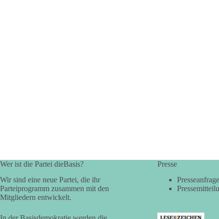
Wer ist die Partei dieBasis?
Presse
Wir sind eine neue Partei, die ihr
Presseanfrag
Parteiprogramm zusammen mit den
Pressemitteil
Mitgliedern entwickelt.
In der Basisdemokratie werden die