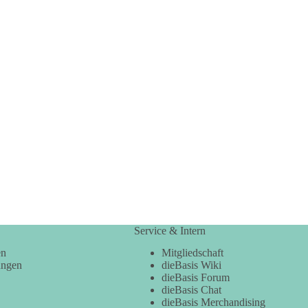
Service & Intern
en
Mitgliedschaft
ungen
dieBasis Wiki
dieBasis Forum
dieBasis Chat
dieBasis Merchandising