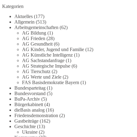
Die Corona-Zeit ist noch lange nicht
Kategorien
aufgearbeitet.
Aktuelles
(177)
Auch in Deutschland warten viele Menschen bis
Allgemein
(513)
heute auf Antworten:
Arbeitsgemeinschaften
(62)
AG Bildung
(1)
AG Frieden
(28)
❓ Wie wurden politische Entscheidungen
AG Gesundheit
(6)
getroffen?
AG Kinder, Jugend und Familie
(12)
❓ Welche Maßnahmen waren notwendig und
AG Künstliche Intelligenz
(1)
welche nicht?
AG Sachstandanfrage
(1)
❓Und wer übernimmt die Verantwortung für die
AG Strategische Impulse
(6)
AG Tierschutz
(2)
massiven Folgen für Kinder, Familien,
AG Werte und Ziele
(2)
Unternehmen und das Vertrauen in unseren
FAS Basisdemokratie Bayern
(1)
Rechtsstaat?
Bundesparteitag
(1)
Bundesvorstand
(5)
🟩🟩🟦🟦🟥🟥🟧🟧
BuPa-Archiv
(5)
Bürgerkabinett
(4)
dieBasis analog
(16)
Eine demokratische Gesellschaft lebt nicht davon,
Friedensdemonstration
(2)
unbequeme Fragen zu vermeiden. Sie lebt davon,
Gastbeiträge
(162)
Fragen offen zu stellen und transparent zu
Geschichte
(13)
beantworten.
Ukraine
(2)