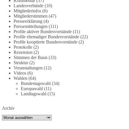
Kommentar
(37)
dieBasis fordert deshalb weiterhin eine
Landesverbände
(10)
Mitgliederinfos
(6)
unabhängige, vollständige und transparente
Mitgliederstimmen
(47)
Aufarbeitung der Corona-Politik. Ohne
Presseerklärung
(4)
Denkverbote, ohne Vorverurteilungen und ohne
Pressemitteilungen
(111)
Tabus.
Profile aktiver Bundesvorstände
(11)
Profile ehemaliger Bundesvorstände
(22)
Quellen:
https://apnews.com/article/fauci-diaries-
Profile kooptierte Bundesvorstände
(2)
Protokolle
(2)
covid-origins-rand-paul-
Rezension
(2)
6b25da9f75a0becbaf2886ab22643e67
und
Stimmen der Basis
(33)
https://www.tichyseinblick.de/kolumnen/aus-aller-
Struktur
(2)
welt/usa-tagebuch-fauci-corona-impfung/
Veranstaltungen
(12)
Videos
(6)
#dieBasis
#Corona
#Aufarbeitung
#Transparenz
Wahlen
(64)
Bundestagswahl
(34)
#Demokratie
#Vertrauen
Europawahl
(11)
Landtagswahl
(15)
239
36
60
Auf Facebook ansehen
Archiv
Archiv
DieBasis
2 Tage(n) zuvor