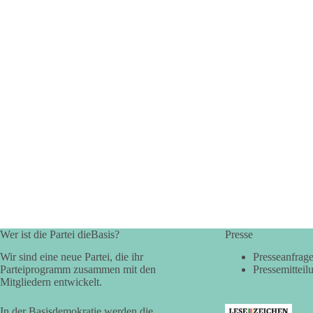
Wer ist die Partei dieBasis?
Presse
Wir sind eine neue Partei, die ihr
Presseanfrag
Parteiprogramm zusammen mit den
Pressemitteil
Mitgliedern entwickelt.
In der Basisdemokratie werden die