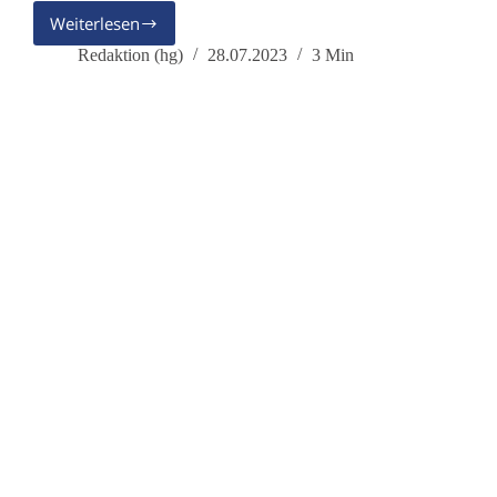
Weiterlesen
RSV:
ein
Redaktion (hg)
28.07.2023
3 Min
neues
„Killervirus“?