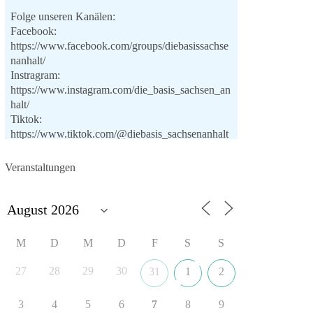
Folge unseren Kanälen:
Facebook:
https://www.facebook.com/groups/diebasissachse
nanhalt/
Instragram:
https://www.instagram.com/die_basis_sachsen_an
halt/
Tiktok:
https://www.tiktok.com/@diebasis_sachsenanhalt
X:
https://x.com/DieBasisLSA
Youtube:
Veranstaltungen
https://www.youtube.com/dieBasisSachsenAnhalt
🟩🟩🟦🟦🟥🟥🟧🟧
Like, teile und kommentiere unsere Beiträge,
M
D
M
D
F
S
S
damit noch mehr Menschen mitbekommen, wofür
wir stehen und warum es sich lohnt, dieBasis zu
27
28
29
30
31
1
2
wählen.
Mehr Infos:
https://diebasis-st.de/wahlprogramm/
3
4
5
6
7
8
9