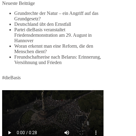
Neueste Beiträge
🕊 Wir wollen den Krieg mit Russland nicht!
Grundrechte der Natur – ein Angriff auf das
Grundgesetz?
Am 20. Juni 2026 fand in Berlin am
Deutschland übt den Ernstfall
Brandenburger Tor die Demonstration mit dem
Partei dieBasis veranstaltet
Motto „Russland ist nicht unser Feind“ statt.
Friedensdemonstration am 29. August in
Hannover
Hier ein Auszug aus der Rede von der
Woran erkennt man eine Reform, die den
Menschen dient?
Bundestagsabgeordneten Sevim Dağdelen
Freundschaftsreise nach Belarus: Erinnerung,
(BSW).
Versöhnung und Frieden
„Wir müssen Nein sagen zu diesem stinkenden
Revanchismus!“
#dieBasis
👉 Hier geht es zum vollständigen Video:
https://www.youtube.com/live/a9hOswSNg4I?
si=2b_C6GgNY9EB-rXw
🟩🟩🟦🟦🟥🟥🟧🟧
❤️ Wir freuen uns über deine Unterstützung:
https://diebasis.de/spenden/