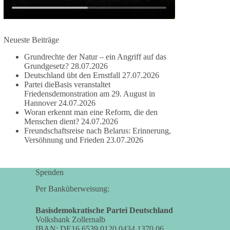
#dieBasis
#frieden
#russandistnichtunserFeind
#friedenspartei
Neueste Beiträge
Grundrechte der Natur – ein Angriff auf das
Grundgesetz?
28.07.2026
377
168
37
Auf Facebook ansehen
Deutschland übt den Ernstfall
27.07.2026
Partei dieBasis veranstaltet
DieBasis
Friedensdemonstration am 29. August in
2 Tage(n) zuvor
Hannover
24.07.2026
Woran erkennt man eine Reform, die den
Wusstest du, dass ein guter Antrag nicht besser
Menschen dient?
24.07.2026
Freundschaftsreise nach Belarus: Erinnerung,
oder schlechter wird, nur weil er von einer
Versöhnung und Frieden
23.07.2026
bestimmten Partei kommt?
Sachsen-Anhalt braucht Lösungen für Schule,
Spenden
Pflege, Wirtschaft, Infrastruktur und die
Kommunen. Diese Probleme werden nicht
Per Banküberweisung:
kleiner, wenn im Landtag zuerst auf Parteifarbe
und erst danach auf den Inhalt geschaut wird.
Basisdemokratische Partei Deutschland
Volksbank Zollernalb
IBAN: DE16 6539 0120 0434 1370 06
🟩🟩🟦🟦🟥🟥🟧🟧