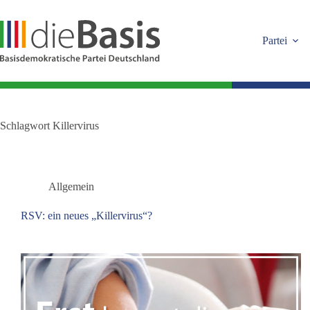
Zum
Inhalt
springen
Partei
Schlagwort
Killervirus
Allgemein
RSV: ein neues „Killervirus“?