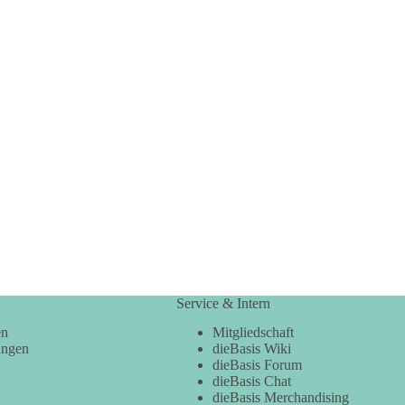
Service & Intern
en
Mitgliedschaft
ungen
dieBasis Wiki
dieBasis Forum
dieBasis Chat
dieBasis Merchandising