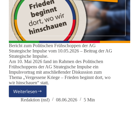
Bericht zum Politischen Frühschoppen der AG
Strategische Impulse vom 10.05.2026 – Beitrag der AG
Strategische Impulse.
Am 10. Mai 2026 fand im Rahmen des Politischen
Frühschoppens der AG Strategische Impulse ein
Impulsvortrag mit anschließender Diskussion zum
Thema „Vergessene Kriege – Frieden beginnt dort, wo
wir hinschauen“ statt.
Weiterlesen
Vergessene
Kriege:
Redaktion (nsf)
08.06.2026
5 Min
Frieden
beginnt
dort,
wo
wir