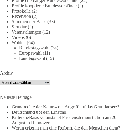
Profile ehemaliger Bundesvorstände
(22)
Am 20. Juni 2026 fand in Berlin am Brandenburger Tor die
Profile kooptierte Bundesvorstände
(2)
Demonstration mit dem Motto „Russland ist nicht unser
Protokolle
(2)
Feind“ statt.
Rezension
(2)
Stimmen der Basis
(33)
Hier ein Auszug aus der Rede von der
Struktur
(2)
Veranstaltungen
(12)
Bundestagsabgeordneten Sevim Dağdelen (BSW).
Videos
(6)
Wahlen
(64)
„Wir müssen Nein sagen zu diesem stinkenden
Bundestagswahl
(34)
Revanchismus!“
Europawahl
(11)
Landtagswahl
(15)
👉 Hier geht es zum vollständigen Video:
https://www.youtube.com/live/a9hOswSNg4I?
Archiv
si=2b_C6GgNY9EB-rXw
Archiv
🟩🟩🟦🟦🟥🟥🟧🟧
Neueste Beiträge
❤️ Wir freuen uns über deine Unterstützung:
https://diebasis.de/spenden/
Grundrechte der Natur – ein Angriff auf das Grundgesetz?
Deutschland übt den Ernstfall
Partei dieBasis veranstaltet Friedensdemonstration am 29.
#dieBasis
#frieden
#russandistnichtunserFeind
#friedenspartei
August in Hannover
Woran erkennt man eine Reform, die den Menschen dient?