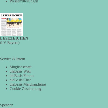
Strommangellage vor. Große Industrieunternehmen sollen im
Pressemitteilungen
Ernstfall ihren Stromverbrauch reduzieren oder ihre
Produktion zeitweise einstellen müssen. Die Behörde
bezeichnet dies als Vorsorge für außergewöhnliche
Krisensituationen. Das Vorhaben war bis zur Veröffentlichung
von Apollo kaum bekannt.
🟩🟩🟦🟦🟥🟥🟧🟧
LESEZEICHEN
(LV Bayern)
Versorgungssicherheit ist keine Nebensache. Sie ist
Voraussetzung für Freiheit, Wirtschaft und den Alltag der
Menschen.
Service & Intern
dieBasis steht für eine bezahlbare, sichere und unabhängige
Mitgliedschaft
dieBasis Wiki
Energieversorgung.
dieBasis Forum
dieBasis Chat
Eine resiliente Gesellschaft erkennt man nicht daran, wie sie
dieBasis Merchandising
Strommangel verwaltet, sondern daran, wie sie ihn verhindert!
Cookie-Zustimmung
Quellen:
https://apollo-news.net/geheimplan-energiekrise-
bundesnetzagentur-bereitet-sich-auf-strommangel-ueber-
Spenden
mehrere-tage-bis-wochen-vor/
und