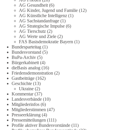
AG Gesundheit
(6)
dieBasis fordert deshalb weiterhin eine unabhängige,
AG Kinder, Jugend und Familie
(12)
vollständige und transparente Aufarbeitung der Corona-Politik.
AG Künstliche Intelligenz
(1)
Ohne Denkverbote, ohne Vorverurteilungen und ohne Tabus.
AG Sachstandanfrage
(1)
AG Strategische Impulse
(6)
Quellen:
https://apnews.com/article/fauci-diaries-covid-origins-
AG Tierschutz
(2)
rand-paul-6b25da9f75a0becbaf2886ab22643e67
und
AG Werte und Ziele
(2)
FAS Basisdemokratie Bayern
(1)
https://www.tichyseinblick.de/kolumnen/aus-aller-welt/usa-
Bundesparteitag
(1)
tagebuch-fauci-corona-impfung/
Bundesvorstand
(5)
BuPa-Archiv
(5)
#dieBasis
#Corona
#Aufarbeitung
#Transparenz
#Demokratie
Bürgerkabinett
(4)
#Vertrauen
dieBasis analog
(16)
Friedensdemonstration
(2)
Gastbeiträge
(162)
Geschichte
(13)
239
36
60
Ukraine
(2)
Auf Facebook ansehen
Kommentar
(37)
Landesverbände
(10)
DieBasis
Mitgliederinfos
(6)
1 Tag zuvor
Mitgliederstimmen
(47)
Presseerklärung
(4)
🕊 Wir wollen den Krieg mit Russland nicht!
Pressemitteilungen
(111)
Profile aktiver Bundesvorstände
(11)