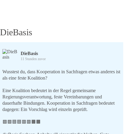
Ende
des
Zweiten
Weltkriegs
–
DieBasis
Für
Frieden,
Menschlichkeit
und
DieBasis
Versöhnung!
11 Stunden zuvor
Wusstest du, dass Kooperation in Sachfragen etwas anderes ist
als eine feste Koalition?
Eine Koalition bedeutet in der Regel gemeinsame
Regierungsverantwortung, feste Vereinbarungen und
dauerhafte Bindungen. Kooperation in Sachfragen bedeutet
dagegen: Ein Vorschlag wird einzeln geprüft.
🟩🟩🟦🟦🟥🟥🟧🟧