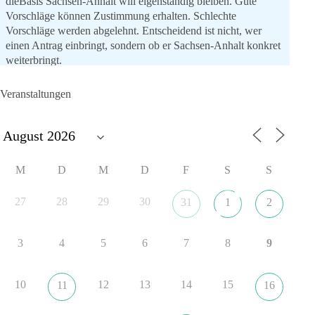
dieBasis Sachsen-Anhalt will eigenständig bleiben. Gute
Vorschläge können Zustimmung erhalten. Schlechte
Vorschläge werden abgelehnt. Entscheidend ist nicht, wer
einen Antrag einbringt, sondern ob er Sachsen-Anhalt konkret
weiterbringt.
Keine automatische Zustimmung. Keine automatische
Ablehnung. Keine politische Verschmelzung.
Veranstaltungen
💬 Was ist dir wichtiger: feste Lager oder unabhängige
Entscheidungen? 👇
#dieBasis
#SachsenAnhalt
#Landtagswahl2026
#Kooperation
M
D
M
D
F
S
S
#Sachpolitik
27
28
29
30
31
1
2
6
2
Auf Facebook ansehen
3
4
5
6
7
8
9
DieBasis
16 Stunden zuvor
10
12
13
14
15
11
16
„Plandemie-Logik Reloaded“