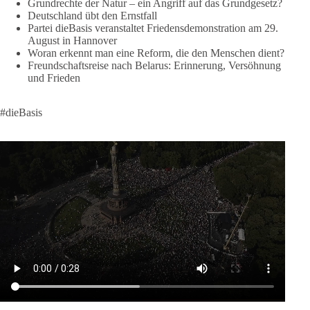
Grundrechte der Natur – ein Angriff auf das Grundgesetz?
für Europa, gigantische Rüstungsdeals, Ausbau der
Deutschland übt den Ernstfall
Verteidigungsindustrie, Modernisierung der Streitkräfte, ein
Partei dieBasis veranstaltet Friedensdemonstration am 29.
klares Bekenntnis zur militärischen Abschreckung und dazu
August in Hannover
die Forderung, der Iran dürfe keine Kernwaffe besitzen.
Woran erkennt man eine Reform, die den Menschen dient?
Freundschaftsreise nach Belarus: Erinnerung, Versöhnung
Und wo war der Austausch über eine friedensorientierte
und Frieden
Politik?
#dieBasis
🟩🟩🟦🟦🟥🟥🟧🟧
dieBasis fordert als einzige Partei in Deutschland den Austritt
aus der NATO. Ein Gipfel, der mehr nach Rüstungsdeal als
nach Friedenspolitik klingt, wird niemals Sicherheit schaffen,
ob nun in Deutschland oder weltweit.
Quelle:
https://www.tagesschau.de/ausland/asien/nato-
erklaerung-ankara-100.html
#dieBasis
#NATO
#Gipfeltreffen
#Frieden
#Sicherheit