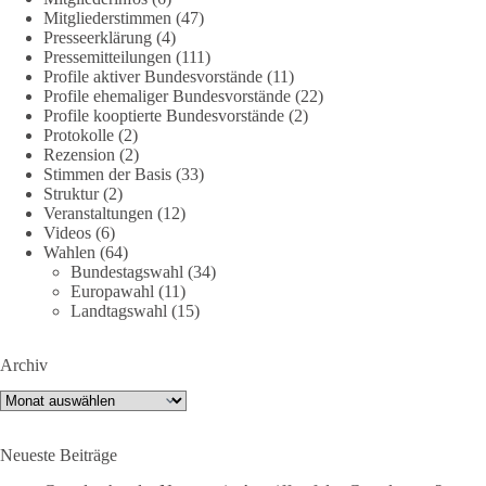
Mitgliederstimmen
(47)
#dieBasis
#energiewende
#strompreise
#wettbewerb
Presseerklärung
(4)
Pressemitteilungen
(111)
Profile aktiver Bundesvorstände
(11)
Profile ehemaliger Bundesvorstände
(22)
40
7
Auf Facebook ansehen
Profile kooptierte Bundesvorstände
(2)
Protokolle
(2)
DieBasis
Rezension
(2)
Stimmen der Basis
(33)
2 Tage(n) zuvor
Struktur
(2)
Veranstaltungen
(12)
⚡️ NATO-Gipfel in Ankara: Kriegskonferenz statt
Videos
(6)
Friedensgipfel!?
Wahlen
(64)
Bundestagswahl
(34)
Anfang Juli 2026 trafen sich 32 Bündnisstaaten sowie deren
Europawahl
(11)
Staats- und Regierungschefs zum NATO-Gipfel in der Türkei.
Landtagswahl
(15)
Von der NATO wird behauptet, sie sei das wichtigste
Verteidigungsbündnis der Welt und ein Garant für Sicherheit.
Archiv
Archiv
Die Gipfelerklärung liest sich jedoch wie ein Protokoll einer
industriellen Kriegskonferenz:
Neueste Beiträge
Neue Milliardenhilfen für die Ukraine, neue Verpflichtungen