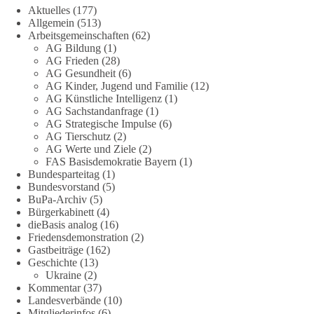
Stimmen der dieBasis – heute mit dem „Demokratie-Bestatter“
Aktuelles
(177)
Allgemein
(513)
Arbeitsgemeinschaften
(62)
Die Energiewende ist bisher kein Erfolg, sondern ein teures,
AG Bildung
(1)
ineffizientes Unterfangen. Dies belegt eine Auswertung der
AG Frieden
(28)
NZZ, wonach die Energiewende den Strom nicht billiger,
AG Gesundheit
(6)
sondern teurer gemacht hat.
AG Kinder, Jugend und Familie
(12)
AG Künstliche Intelligenz
(1)
Quelle:
https://www.nzz.ch/der-andere-blick/fehlschlag-
AG Sachstandanfrage
(1)
AG Strategische Impulse
(6)
energiewende-warum-deutschland-trotz-rekordausbau-von-
AG Tierschutz
(2)
wind-und-sonnenkraft-weniger-strom-erzeugt-ld.10006607
AG Werte und Ziele
(2)
FAS Basisdemokratie Bayern
(1)
🟩🟩🟦🟦🟥🟥🟧🟧
Bundesparteitag
(1)
Bundesvorstand
(5)
„Wir brauchen dringend wettbewerbsfähige Energiepreise und
BuPa-Archiv
(5)
Bürgerkabinett
(4)
eine ideologiefreie Diskussion“, meint der Demokratie-
dieBasis analog
(16)
Bestatter.
Friedensdemonstration
(2)
Gastbeiträge
(162)
Wie siehst du das?
Geschichte
(13)
Ukraine
(2)
🤝 Jetzt Politik für die Menschen mitgestalten:
Kommentar
(37)
Landesverbände
(10)
https://diebasis.de/mitgliedschaft/
Mitgliederinfos
(6)