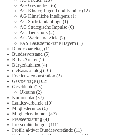
AG Gesundheit
(6)
dieBasis fordert deshalb weiterhin eine unabhängige,
AG Kinder, Jugend und Familie
(12)
vollständige und transparente Aufarbeitung der Corona-Politik.
AG Künstliche Intelligenz
(1)
Ohne Denkverbote, ohne Vorverurteilungen und ohne Tabus.
AG Sachstandanfrage
(1)
AG Strategische Impulse
(6)
Quellen:
https://apnews.com/article/fauci-diaries-covid-origins-
AG Tierschutz
(2)
rand-paul-6b25da9f75a0becbaf2886ab22643e67
und
AG Werte und Ziele
(2)
FAS Basisdemokratie Bayern
(1)
https://www.tichyseinblick.de/kolumnen/aus-aller-welt/usa-
Bundesparteitag
(1)
tagebuch-fauci-corona-impfung/
Bundesvorstand
(5)
BuPa-Archiv
(5)
#dieBasis
#Corona
#Aufarbeitung
#Transparenz
#Demokratie
Bürgerkabinett
(4)
#Vertrauen
dieBasis analog
(16)
Friedensdemonstration
(2)
Gastbeiträge
(162)
Geschichte
(13)
239
36
60
Ukraine
(2)
Auf Facebook ansehen
Kommentar
(37)
Landesverbände
(10)
DieBasis
Mitgliederinfos
(6)
24 Stunden zuvor
Mitgliederstimmen
(47)
Presseerklärung
(4)
🕊 Wir wollen den Krieg mit Russland nicht!
Pressemitteilungen
(111)
Profile aktiver Bundesvorstände
(11)