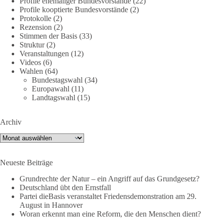
Profile ehemaliger Bundesvorstände
(22)
Am 20. Juni 2026 fand in Berlin am Brandenburger Tor die
Profile kooptierte Bundesvorstände
(2)
Demonstration mit dem Motto „Russland ist nicht unser
Protokolle
(2)
Feind“ statt.
Rezension
(2)
Stimmen der Basis
(33)
Hier ein Auszug aus der Rede von der
Struktur
(2)
Veranstaltungen
(12)
Bundestagsabgeordneten Sevim Dağdelen (BSW).
Videos
(6)
Wahlen
(64)
„Wir müssen Nein sagen zu diesem stinkenden
Bundestagswahl
(34)
Revanchismus!“
Europawahl
(11)
Landtagswahl
(15)
👉 Hier geht es zum vollständigen Video:
https://www.youtube.com/live/a9hOswSNg4I?
Archiv
si=2b_C6GgNY9EB-rXw
Archiv
🟩🟩🟦🟦🟥🟥🟧🟧
Neueste Beiträge
❤️ Wir freuen uns über deine Unterstützung:
https://diebasis.de/spenden/
Grundrechte der Natur – ein Angriff auf das Grundgesetz?
Deutschland übt den Ernstfall
Partei dieBasis veranstaltet Friedensdemonstration am 29.
#dieBasis
#frieden
#russandistnichtunserFeind
#friedenspartei
August in Hannover
Woran erkennt man eine Reform, die den Menschen dient?