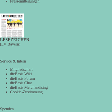
Strommangellage vor. Große Industrieunternehmen sollen im
Pressemitteilungen
Ernstfall ihren Stromverbrauch reduzieren oder ihre
Produktion zeitweise einstellen müssen. Die Behörde
bezeichnet dies als Vorsorge für außergewöhnliche
Krisensituationen. Das Vorhaben war bis zur Veröffentlichung
von Apollo kaum bekannt.
🟩🟩🟦🟦🟥🟥🟧🟧
LESEZEICHEN
(LV Bayern)
Versorgungssicherheit ist keine Nebensache. Sie ist
Voraussetzung für Freiheit, Wirtschaft und den Alltag der
Menschen.
Service & Intern
dieBasis steht für eine bezahlbare, sichere und unabhängige
Mitgliedschaft
dieBasis Wiki
Energieversorgung.
dieBasis Forum
dieBasis Chat
Eine resiliente Gesellschaft erkennt man nicht daran, wie sie
dieBasis Merchandising
Strommangel verwaltet, sondern daran, wie sie ihn verhindert!
Cookie-Zustimmung
Quellen:
https://apollo-news.net/geheimplan-energiekrise-
bundesnetzagentur-bereitet-sich-auf-strommangel-ueber-
Spenden
mehrere-tage-bis-wochen-vor/
und