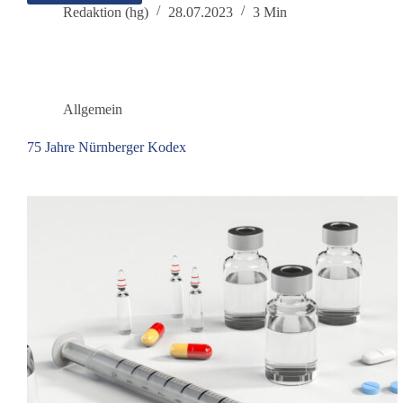
ein
Redaktion (hg)
28.07.2023
3 Min
neues
„Killervirus“?
Allgemein
75 Jahre Nürnberger Kodex