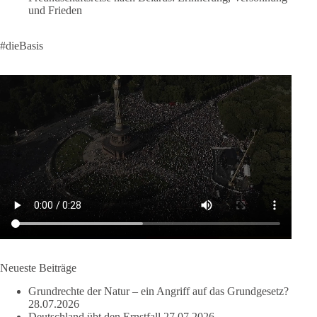
und Frieden
58
6
14
Auf Facebook ansehen
#dieBasis
DieBasis
2 Tage(n) zuvor
🔎 Über 100-mal keine Antwort.
Anthony Fauci, Immunologe und Berater des ehemaligen US-
Präsidenten, hat bei einer Anhörung des US-Senats auf mehr
als 100 Fragen die Aussage verweigert. Die juristische
Bewertung werden Gerichte und Ermittlungen klären – auch
auf Basis seines Tagebuches. Doch unabhängig davon zeigt
der Vorgang eines deutlich:
Die Corona-Zeit ist noch lange nicht aufgearbeitet.
Neueste Beiträge
Auch in Deutschland warten viele Menschen bis heute auf
Grundrechte der Natur – ein Angriff auf das Grundgesetz?
Antworten:
28.07.2026
Deutschland übt den Ernstfall
27.07.2026