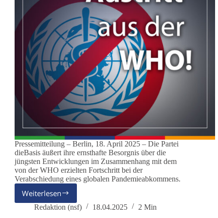
Pressemitteilung – Berlin, 18. April 2025 – Die Partei
dieBasis äußert ihre ernsthafte Besorgnis über die
jüngsten Entwicklungen im Zusammenhang mit dem
von der WHO erzielten Fortschritt bei der
Verabschiedung eines globalen Pandemieabkommens.
Weiterlesen
WHO-
Pandemievertrag:
Redaktion (nsf)
18.04.2025
2 Min
dieBasis