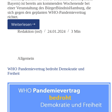
Bayern) ist bereits am kommenden Wochenende bei
einer Veranstaltung des BürgerBündnisHamburg, die
sich gegen den geplanten WHO-Pandemievertrag
richtet.
Weiterlesen
EU-
Wahl:
Redaktion (nsf)
24.01.2024
3 Min
Wahlkampfauftakt
für
dieBasis
und
Isabel
Allgemein
Graumann
in
WHO Pandemievertrag bedroht Demokratie und
Hamburg
Freiheit