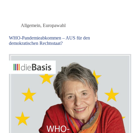
fordert
Austritt
aus
der
Allgemein
,
Europawahl
WHO!
WHO-Pandemieabkommen – AUS für den
demokratischen Rechtsstaat?