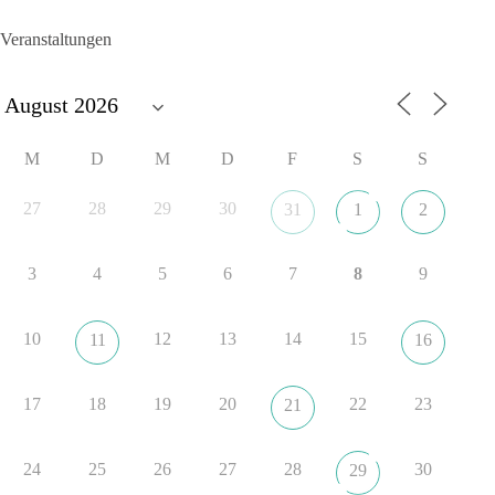
die Forderung, der Iran dürfe keine Kernwaffe besitzen.
Veranstaltungen
Und wo war der Austausch über eine friedensorientierte
Politik?
🟩🟩🟦🟦🟥🟥🟧🟧
M
D
M
D
F
S
S
dieBasis fordert als einzige Partei in Deutschland den Austritt
aus der NATO. Ein Gipfel, der mehr nach Rüstungsdeal als
27
28
29
30
31
1
2
nach Friedenspolitik klingt, wird niemals Sicherheit schaffen,
ob nun in Deutschland oder weltweit.
3
4
5
6
7
8
9
Quelle:
https://www.tagesschau.de/ausland/asien/nato-
erklaerung-ankara-100.html
10
12
13
14
15
11
16
#dieBasis
#NATO
#Gipfeltreffen
#Frieden
#Sicherheit
17
18
19
20
22
23
21
352
57
36
Auf Facebook ansehen
24
25
26
27
28
30
29
DieBasis