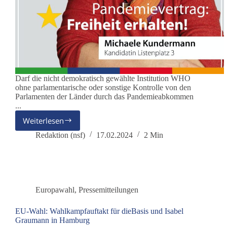
Darf die nicht demokratisch gewählte Institution WHO
ohne parlamentarische oder sonstige Kontrolle von den
Parlamenten der Länder durch das Pandemieabkommen
...
Weiterlesen
WHO-
Pandemieabkommen
Redaktion (nsf)
17.02.2024
2 Min
–
AUS
für
den
demokratischen
Europawahl
,
Pressemitteilungen
Rechtsstaat?
EU-Wahl: Wahlkampfauftakt für dieBasis und Isabel
Graumann in Hamburg