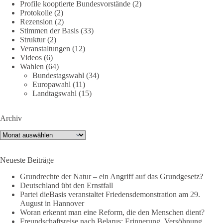
Profile kooptierte Bundesvorstände
(2)
September statt. Die Inhalte stehen – jetzt müssen sie gesehen,
Protokolle
(2)
geteilt und diskutiert werden.
Rezension
(2)
Stimmen der Basis
(33)
Folge unseren Kanälen:
Struktur
(2)
Veranstaltungen
(12)
Facebook:
Videos
(6)
https://www.facebook.com/groups/diebasissachsenanhalt/
Wahlen
(64)
Instragram:
Bundestagswahl
(34)
https://www.instagram.com/die_basis_sachsen_anhalt/
Europawahl
(11)
Tiktok:
https://www.tiktok.com/@diebasis_sachsenanhalt
Landtagswahl
(15)
X:
https://x.com/DieBasisLSA
Youtube:
https://www.youtube.com/dieBasisSachsenAnhalt
Archiv
🟩🟩🟦🟦🟥🟥🟧🟧
Archiv
Like, teile und kommentiere unsere Beiträge, damit noch mehr
Neueste Beiträge
Menschen mitbekommen, wofür wir stehen und warum es sich
lohnt, dieBasis zu wählen.
Grundrechte der Natur – ein Angriff auf das Grundgesetz?
Deutschland übt den Ernstfall
Mehr Infos:
https://diebasis-st.de/wahlprogramm/
Partei dieBasis veranstaltet Friedensdemonstration am 29.
August in Hannover
#dieBasis
#Landtagswahl
#SachsenAnhalt
Woran erkennt man eine Reform, die den Menschen dient?
#DeineStimmezählt
#jetztunterstützen
Freundschaftsreise nach Belarus: Erinnerung, Versöhnung