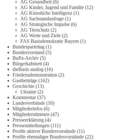
AG Gesundheit
(6)
partei.de/2026/07/grundrechte-der-natur-ein-angriff-auf-das-
AG Kinder, Jugend und Familie
(12)
grundgesetz/
AG Künstliche Intelligenz
(1)
AG Sachstandanfrage
(1)
🟩🟩🟦🟦🟥🟥🟧🟧
AG Strategische Impulse
(6)
AG Tierschutz
(2)
Es ging weniger um fertige Antworten als um eine Debatte
AG Werte und Ziele
(2)
FAS Basisdemokratie Bayern
(1)
darüber, wie Freiheit, Verantwortung, Naturschutz und
Bundesparteitag
(1)
Grundrechte in einer demokratischen Gesellschaft künftig
Bundesvorstand
(5)
miteinander in Einklang gebracht werden können.
BuPa-Archiv
(5)
Bürgerkabinett
(4)
#dieBasis
#natur
#grundrechte
#grundgesetz
#demokratie
dieBasis analog
(16)
Friedensdemonstration
(2)
Gastbeiträge
(162)
Geschichte
(13)
38
7
8
Ukraine
(2)
Auf Facebook ansehen
Kommentar
(37)
Landesverbände
(10)
DieBasis
Mitgliederinfos
(6)
2 Tage(n) zuvor
Mitgliederstimmen
(47)
Presseerklärung
(4)
Jetzt dieBasis Sachsen-Anhalt unterstützen!
Pressemitteilungen
(111)
Profile aktiver Bundesvorstände
(11)
Profile ehemaliger Bundesvorstände
(22)
Die Landtagswahl 2026 in Sachsen-Anhalt findet am 6.