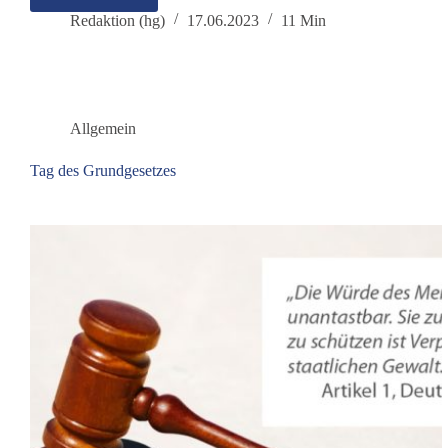
WHO
Pandemievertrag
Redaktion (hg)
17.06.2023
11 Min
bedroht
Demokratie
und
Freiheit
Allgemein
Tag des Grundgesetzes