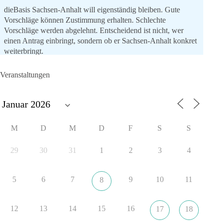
dieBasis Sachsen-Anhalt will eigenständig bleiben. Gute
Vorschläge können Zustimmung erhalten. Schlechte
Vorschläge werden abgelehnt. Entscheidend ist nicht, wer
einen Antrag einbringt, sondern ob er Sachsen-Anhalt konkret
weiterbringt.
Keine automatische Zustimmung. Keine automatische
Ablehnung. Keine politische Verschmelzung.
Veranstaltungen
💬 Was ist dir wichtiger: feste Lager oder unabhängige
Entscheidungen? 👇
#dieBasis
#SachsenAnhalt
#Landtagswahl2026
#Kooperation
M
D
M
D
F
S
S
#Sachpolitik
29
30
31
1
2
3
4
6
2
Auf Facebook ansehen
5
6
7
9
10
11
8
DieBasis
20 Stunden zuvor
12
13
14
15
16
17
18