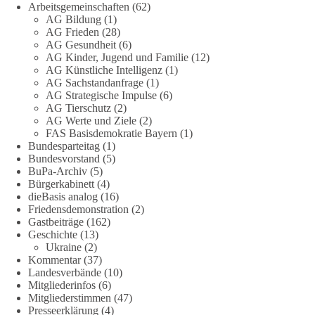
Arbeitsgemeinschaften
(62)
AG Bildung
(1)
Stimmen der dieBasis – heute mit dem „Demokratie-Bestatter“
AG Frieden
(28)
AG Gesundheit
(6)
Die Energiewende ist bisher kein Erfolg, sondern ein teures,
AG Kinder, Jugend und Familie
(12)
ineffizientes Unterfangen. Dies belegt eine Auswertung der
AG Künstliche Intelligenz
(1)
NZZ, wonach die Energiewende den Strom nicht billiger,
AG Sachstandanfrage
(1)
sondern teurer gemacht hat.
AG Strategische Impulse
(6)
AG Tierschutz
(2)
AG Werte und Ziele
(2)
Quelle:
https://www.nzz.ch/der-andere-blick/fehlschlag-
FAS Basisdemokratie Bayern
(1)
energiewende-warum-deutschland-trotz-rekordausbau-von-
Bundesparteitag
(1)
wind-und-sonnenkraft-weniger-strom-erzeugt-ld.10006607
Bundesvorstand
(5)
BuPa-Archiv
(5)
🟩🟩🟦🟦🟥🟥🟧🟧
Bürgerkabinett
(4)
dieBasis analog
(16)
Friedensdemonstration
(2)
„Wir brauchen dringend wettbewerbsfähige Energiepreise und
Gastbeiträge
(162)
eine ideologiefreie Diskussion“, meint der Demokratie-
Geschichte
(13)
Bestatter.
Ukraine
(2)
Kommentar
(37)
Wie siehst du das?
Landesverbände
(10)
Mitgliederinfos
(6)
Mitgliederstimmen
(47)
🤝 Jetzt Politik für die Menschen mitgestalten:
Presseerklärung
(4)