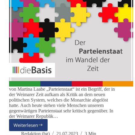
von Martina Laabe „Parteienstaat“ ist ein Begriff, der in
der Weimarer Zeit aufkam als Kritik an dem neuen
politischen System, welches die Monarchie abgelöst
hatte. Auch heute stehen viele Menschen unserem
gegenwärtigen Parteienstaat sehr kritisch gegenüber. In
der Weimarer Republik…
Weiterlesen
Der
Parteienstaat
Redaktion (hg)
21.07.2023
3 Min