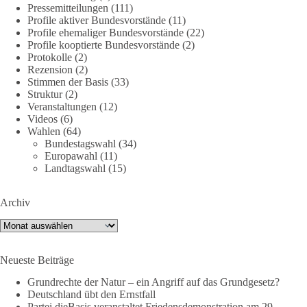
https://diebasis.de/mitgliedschaft/
Pressemitteilungen
(111)
Profile aktiver Bundesvorstände
(11)
#dieBasis
#energiewende
#strompreise
#wettbewerb
Profile ehemaliger Bundesvorstände
(22)
Profile kooptierte Bundesvorstände
(2)
Protokolle
(2)
Rezension
(2)
40
7
Auf Facebook ansehen
Stimmen der Basis
(33)
Struktur
(2)
Veranstaltungen
(12)
DieBasis
Videos
(6)
2 Tage(n) zuvor
Wahlen
(64)
Bundestagswahl
(34)
⚡️ NATO-Gipfel in Ankara: Kriegskonferenz statt
Europawahl
(11)
Friedensgipfel!?
Landtagswahl
(15)
Anfang Juli 2026 trafen sich 32 Bündnisstaaten sowie deren
Archiv
Staats- und Regierungschefs zum NATO-Gipfel in der Türkei.
Von der NATO wird behauptet, sie sei das wichtigste
Archiv
Verteidigungsbündnis der Welt und ein Garant für Sicherheit.
Neueste Beiträge
Die Gipfelerklärung liest sich jedoch wie ein Protokoll einer
industriellen Kriegskonferenz:
Grundrechte der Natur – ein Angriff auf das Grundgesetz?
Deutschland übt den Ernstfall
Partei dieBasis veranstaltet Friedensdemonstration am 29.