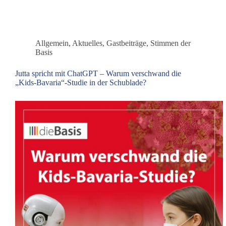
Wal
als
Symbol
für
Allgemein
,
Aktuelles
,
Gastbeiträge
,
Stimmen der
deutsche
Basis
Politik
Jutta spricht mit ChatGPT – Warum verschwand die
„Kids-Bavaria“-Studie in der Schublade?