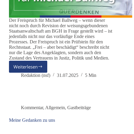
Der Freispruch für Michael Ballweg – wenn dieser
nicht noch durch Revision der weisungsgebundenen
Staatsanwaltschaft am BGH in Frage gestellt wird – ist
jedenfalls nicht nur das vorläufige Ende eines
Prozesses. Der Freispruch ist ein Prüfstein für den
Rechtsstaat. „Frei – aber beschädigt“ beschreibt nicht
nur die Lage des Angeklagten, sondern auch den
Zustand des Vertrauens in Justiz, Politik und Medien.
Weiterlesen
Freispruch
für
Redaktion (nsf)
31.07.2025
5 Min
Michael
Ballweg
–
und
die
Kommentar
,
Allgemein
,
Gastbeiträge
Lehren
für
Meine Gedanken zu uns
Justiz,
Politik