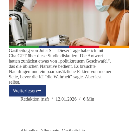
Gastbeitrag von Jutta S. – Dieser Tage habe ich mit
ChatGPT über diese Studie diskutiert. Die Antwort
hatten zunächst etwas von „politiktreuem Geschwafel“,
das die üblichen Narrative bedient. Es brauchte
Nachfragen und ein paar zusätzliche Fakten von meiner
Seite, bevor die KI "die Wahrheit" sagte. Aber lest
selbst.
Weiterlesen
Jutta
spricht
Redaktion (nsf)
12.01.2026
6 Min
mit
ChatGPT
–
Warum
verschwand
Aktuelles
,
Allgemein
,
Gastbeiträge