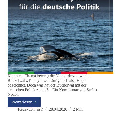
Kaum ein Thema bewegt die Nation derzeit wie den
Buckelwal „Timmy“, weitläufig auch als „Hope“
bezeichnet. Doch was hat der Buckelwal mit der
deutschen Politik zu tun? – Ein Kommentar von Stefan
Nocon
Weiterlesen
„Timmy“
–
Redaktion (nsf)
28.04.2026
2 Min
Der