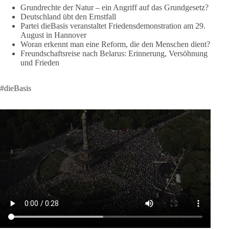
Grundrechte der Natur – ein Angriff auf das Grundgesetz?
für Europa, gigantische Rüstungsdeals, Ausbau der
Deutschland übt den Ernstfall
Verteidigungsindustrie, Modernisierung der Streitkräfte, ein
Partei dieBasis veranstaltet Friedensdemonstration am 29.
klares Bekenntnis zur militärischen Abschreckung und dazu
August in Hannover
die Forderung, der Iran dürfe keine Kernwaffe besitzen.
Woran erkennt man eine Reform, die den Menschen dient?
Freundschaftsreise nach Belarus: Erinnerung, Versöhnung
Und wo war der Austausch über eine friedensorientierte
und Frieden
Politik?
#dieBasis
🟩🟩🟦🟦🟥🟥🟧🟧
dieBasis fordert als einzige Partei in Deutschland den Austritt
aus der NATO. Ein Gipfel, der mehr nach Rüstungsdeal als
nach Friedenspolitik klingt, wird niemals Sicherheit schaffen,
ob nun in Deutschland oder weltweit.
Quelle:
https://www.tagesschau.de/ausland/asien/nato-
erklaerung-ankara-100.html
#dieBasis
#NATO
#Gipfeltreffen
#Frieden
#Sicherheit