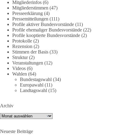
Mitgliederinfos
(6)
Mitgliederstimmen
(47)
#dieBasis
#energiewende
#strompreise
#wettbewerb
Presseerklärung
(4)
Pressemitteilungen
(111)
Profile aktiver Bundesvorstände
(11)
Profile ehemaliger Bundesvorstände
(22)
40
7
Auf Facebook ansehen
Profile kooptierte Bundesvorstände
(2)
Protokolle
(2)
DieBasis
Rezension
(2)
Stimmen der Basis
(33)
2 Tage(n) zuvor
Struktur
(2)
Veranstaltungen
(12)
⚡️ NATO-Gipfel in Ankara: Kriegskonferenz statt
Videos
(6)
Friedensgipfel!?
Wahlen
(64)
Bundestagswahl
(34)
Anfang Juli 2026 trafen sich 32 Bündnisstaaten sowie deren
Europawahl
(11)
Staats- und Regierungschefs zum NATO-Gipfel in der Türkei.
Landtagswahl
(15)
Von der NATO wird behauptet, sie sei das wichtigste
Verteidigungsbündnis der Welt und ein Garant für Sicherheit.
Archiv
Archiv
Die Gipfelerklärung liest sich jedoch wie ein Protokoll einer
industriellen Kriegskonferenz:
Neueste Beiträge
Neue Milliardenhilfen für die Ukraine, neue Verpflichtungen