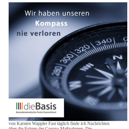
und
Medien
von Karsten Wappler Fast täglich finde ich Nachrichten
über die Folgen der Corona-Maßnahmen. Die