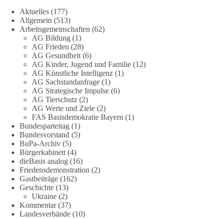
Stimmen der dieBasis – heute mit dem „Demokratie-Bestatter“
Aktuelles
(177)
Allgemein
(513)
Arbeitsgemeinschaften
(62)
Die Energiewende ist bisher kein Erfolg, sondern ein teures,
AG Bildung
(1)
ineffizientes Unterfangen. Dies belegt eine Auswertung der
AG Frieden
(28)
NZZ, wonach die Energiewende den Strom nicht billiger,
AG Gesundheit
(6)
sondern teurer gemacht hat.
AG Kinder, Jugend und Familie
(12)
AG Künstliche Intelligenz
(1)
Quelle:
https://www.nzz.ch/der-andere-blick/fehlschlag-
AG Sachstandanfrage
(1)
AG Strategische Impulse
(6)
energiewende-warum-deutschland-trotz-rekordausbau-von-
AG Tierschutz
(2)
wind-und-sonnenkraft-weniger-strom-erzeugt-ld.10006607
AG Werte und Ziele
(2)
FAS Basisdemokratie Bayern
(1)
🟩🟩🟦🟦🟥🟥🟧🟧
Bundesparteitag
(1)
Bundesvorstand
(5)
„Wir brauchen dringend wettbewerbsfähige Energiepreise und
BuPa-Archiv
(5)
Bürgerkabinett
(4)
eine ideologiefreie Diskussion“, meint der Demokratie-
dieBasis analog
(16)
Bestatter.
Friedensdemonstration
(2)
Gastbeiträge
(162)
Wie siehst du das?
Geschichte
(13)
Ukraine
(2)
🤝 Jetzt Politik für die Menschen mitgestalten:
Kommentar
(37)
Landesverbände
(10)
https://diebasis.de/mitgliedschaft/