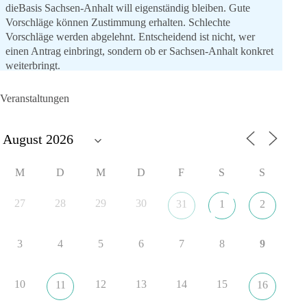
dieBasis Sachsen-Anhalt will eigenständig bleiben. Gute
Vorschläge können Zustimmung erhalten. Schlechte
Vorschläge werden abgelehnt. Entscheidend ist nicht, wer
einen Antrag einbringt, sondern ob er Sachsen-Anhalt konkret
weiterbringt.
Keine automatische Zustimmung. Keine automatische
Ablehnung. Keine politische Verschmelzung.
Veranstaltungen
💬 Was ist dir wichtiger: feste Lager oder unabhängige
Entscheidungen? 👇
#dieBasis
#SachsenAnhalt
#Landtagswahl2026
#Kooperation
M
D
M
D
F
S
S
#Sachpolitik
27
28
29
30
31
1
2
6
2
Auf Facebook ansehen
3
4
5
6
7
8
9
DieBasis
1 Tag zuvor
10
12
13
14
15
11
16
„Plandemie-Logik Reloaded“