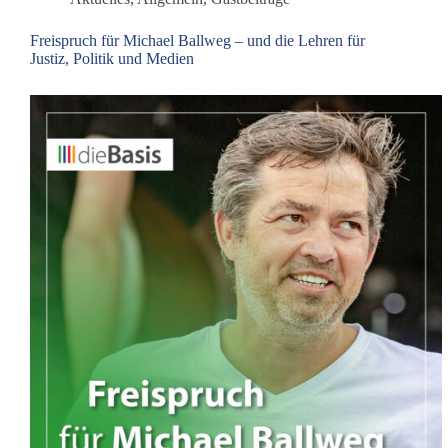
die
„Kids-
Freispruch für Michael Ballweg – und die Lehren für
Bavaria“-
Justiz, Politik und Medien
Studie
in
der
Schublade?