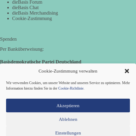
dieBasis Forum
dieBasis Chat
Sie sagten immer und immer wieder: „Nur die Impfung rettet
dieBasis Merchandising
uns!“
Cookie-Zustimmung
Wir sagen heute: Die politischen Ansagen hätten fast mehr
Menschen umgebracht als das Virus selbst.
Spenden
🟩🟩🟦🟦🟥🟥🟧🟧
Per Banküberweisung:
👉 Teile diesen Beitrag, bevor die nächste Staffel wieder so
absurd wird.
Basisdemokratische Partei Deutschland
Volksbank Zollernalb
Cookie-Zustimmung verwalten
🤝 Jetzt Mitglied werden:
https://diebasis.de/mitgliedschaft/
IBAN: DE16 6539 0120 0434 1370 06
Wir verwenden Cookies, um unsere Website und unseren Service zu optimieren. Mehr
#dieBasis
#Meme
#Plandemie
#Corona
#Impfung
BIC: GENODES1EBI
Information hierzu finden Sie in der
Cookie-Richtlinie
.
Akzeptieren
633
65
86
Auf Facebook ansehen
Ablehnen
Einstellungen
Mitglied werden
Kontakt
Cookie-Richtlinie (EU)