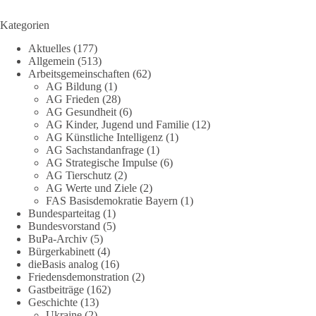
13
1
Auf Facebook ansehen
Kategorien
DieBasis
Aktuelles
(177)
10 Stunden zuvor
Allgemein
(513)
Arbeitsgemeinschaften
(62)
Jetzt abstimmen: Welche Rolle soll Deutschland in Sachen
AG Bildung
(1)
Verteidung übernehmen❓
AG Frieden
(28)
AG Gesundheit
(6)
Das Bundesministerium der Verteidigung schreibt im
AG Kinder, Jugend und Familie
(12)
AG Künstliche Intelligenz
(1)
Strategiepapier, dass die Bundeswehr zum Schutz des Landes
AG Sachstandanfrage
(1)
und der Verbündeten abschreckungs- und verteidigungsfähig
AG Strategische Impulse
(6)
sein muss. Die strategische Ausrichtung sieht vor, dass
AG Tierschutz
(2)
Deutschland in der NATO eine Führungsrolle übernimmt, zur
AG Werte und Ziele
(2)
stärksten konventionellen Armee Europas werden soll und
FAS Basisdemokratie Bayern
(1)
über die Verteidigungsbereitschaft hinaus aufrüstet.
Bundesparteitag
(1)
Bundesvorstand
(5)
BuPa-Archiv
(5)
Wie siehst du das? Mach jetzt bei unserer Umfrage mit und sag
Bürgerkabinett
(4)
uns deine Meinung:
dieBasis analog
(16)
Friedensdemonstration
(2)
point_right
https://diebasis-he.de/umfrage-des-monats-august-
Gastbeiträge
(162)
2026/
point_left
Geschichte
(13)
Ukraine
(2)