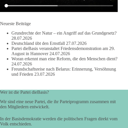
#dieBasis
#Wasserverbot
#Propaganda
#WEF
#Bürgerbeteiligung
Neueste Beiträge
Grundrechte der Natur – ein Angriff auf das Grundgesetz?
28.07.2026
219
7
55
Auf Facebook ansehen
Deutschland übt den Ernstfall
27.07.2026
Partei dieBasis veranstaltet Friedensdemonstration am 29.
DieBasis
August in Hannover
24.07.2026
1 Tag zuvor
Woran erkennt man eine Reform, die den Menschen dient?
24.07.2026
Freundschaftsreise nach Belarus: Erinnerung, Versöhnung
Wusstest du, dass Kooperation in Sachfragen etwas anderes ist
und Frieden
23.07.2026
als eine feste Koalition?
Eine Koalition bedeutet in der Regel gemeinsame
Wer ist die Partei dieBasis?
Regierungsverantwortung, feste Vereinbarungen und
dauerhafte Bindungen. Kooperation in Sachfragen bedeutet
Wir sind eine neue Partei, die ihr Parteiprogramm zusammen mit
dagegen: Ein Vorschlag wird einzeln geprüft.
den Mitgliedern entwickelt.
🟩🟩🟦🟦🟥🟥🟧🟧
In der Basisdemokratie werden die politischen Fragen direkt vom
Volk entschieden.