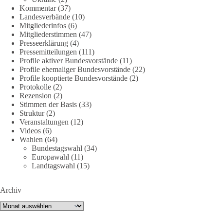
Kommentar
(37)
🟩🟩🟦🟦🟥🟥🟧🟧
Landesverbände
(10)
Mitgliederinfos
(6)
Quelle:
#section
-6092974" target="_blank"
Mitgliederstimmen
(47)
rel="noreferrer">https://www.bmvg.de/de/grundlagendokume
Presseerklärung
(4)
nte-strategische-ausrichtung
#section
-6092974
Pressemitteilungen
(111)
Profile aktiver Bundesvorstände
(11)
Profile ehemaliger Bundesvorstände
(22)
#dieBasis
#Umfrage
#Verteidigung
#Bundeswehr
#NATO
Profile kooptierte Bundesvorstände
(2)
Protokolle
(2)
Rezension
(2)
Stimmen der Basis
(33)
659
669
26
Auf Facebook ansehen
Struktur
(2)
Veranstaltungen
(12)
DieBasis
Videos
(6)
Wahlen
(64)
24 Stunden zuvor
Bundestagswahl
(34)
Europawahl
(11)
💧 Wasser ist kein globales Experiment
Landtagswahl
(15)
Robert Habecks (Bündnis 90/Die Grünen) Lieblingsökonomin
Archiv
Mariana Mazzucato ist Beraterin und Rednerin des World
Economic Forum (WEF). In ihrer Rede zu globalen
Archiv
Herausforderungen sprach sie sich 2022 dafür aus, bestimmte