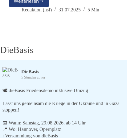
Weiterlesen
Freispruch
für
Redaktion (nsf)
31.07.2025
5 Min
Michael
Ballweg
–
und
die
Lehren
DieBasis
für
Justiz,
Politik
und
DieBasis
Medien
5 Stunden zuvor
🕊 dieBasis Friedensdemo inklusive Umzug
Lasst uns gemeinsam die Kriege in der Ukraine und in Gaza
stoppen!
📅 Wann: Samstag, 29.08.2026, ab 14 Uhr
📍 Wo: Hannover, Opernplatz
ℹ️ Versammlung von dieBasis