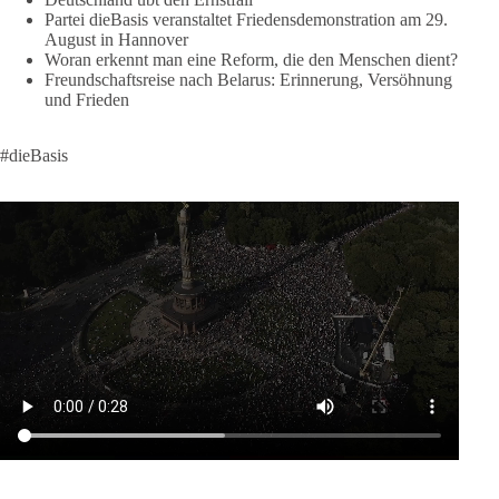
✅ Chris Barth (Klartext Rheinmain)
Partei dieBasis veranstaltet Friedensdemonstration am 29.
✅ Guy Dawson (Sänger)
August in Hannover
✅ Nina Maleika (Sängerin, Moderatorin)
Woran erkennt man eine Reform, die den Menschen dient?
Freundschaftsreise nach Belarus: Erinnerung, Versöhnung
✅ Daniel Langhans, Menschenrechtsaktivist
und Frieden
✅ Bundesvorstandsmitglieder der Partei dieBasis, u.v.m.
und ein dieBasis-Fahnenmeer.
#dieBasis
Alle Mitglieder und Friedensfreunde sind aufgerufen, nach
Hannover zu kommen.
#dieBasis
#friedensdemo
#hannover
266
23
44
Auf Facebook ansehen
DieBasis
1 Tag zuvor
27
1
Auf Facebook ansehen