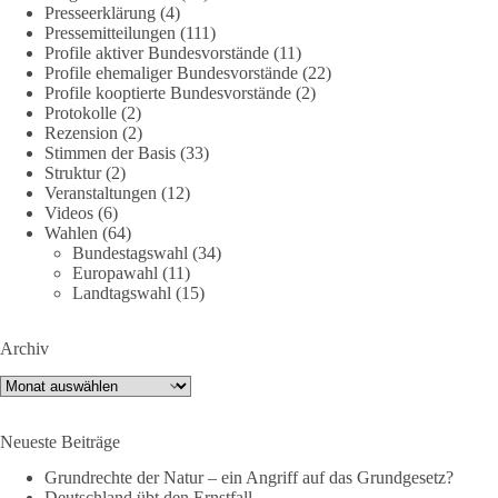
Presseerklärung
(4)
🪧 Mehr Infos und warum auch du dich beteiligen solltest:
Pressemitteilungen
(111)
👉
http://dieBasis.de/friedensdemo
Profile aktiver Bundesvorstände
(11)
Profile ehemaliger Bundesvorstände
(22)
🟩🟩🟦🟦🟥🟥🟧🟧
Profile kooptierte Bundesvorstände
(2)
Protokolle
(2)
Rezension
(2)
Friedensfähig statt kriegstüchtig
Stimmen der Basis
(33)
Struktur
(2)
Wir stehen für
Veranstaltungen
(12)
Videos
(6)
⚠️ Sofortigen Stopp aller Waffenlieferungen ins Ausland,
Wahlen
(64)
Bundestagswahl
(34)
zumindest in Kriegsgebiete
Europawahl
(11)
⚠️ Beteiligung an humanitärer Hilfe für alle Kriegsopfer
Landtagswahl
(15)
⚠️ Aufruf zum sofortigen Waffenstillstand bzw. zu
Friedensverhandlungen
⚠️ Einhaltung von Völkerrecht und UN-Charta
Archiv
Archiv
Mit dabei sind (Stand 9.7.26):
✅ Florian Pfaff, Mayor a.D. (Sprecher dieBasis AG Frieden)
Neueste Beiträge
✅ Anton Körner (ehem. Kandidat EU-Wahl)
Grundrechte der Natur – ein Angriff auf das Grundgesetz?
✅ Michael Aggiliedis (AG Frieden der Partei dieBasis)
Deutschland übt den Ernstfall