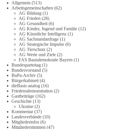
Allgemein
(513)
Arbeitsgemeinschaften
(62)
❤️ Hier kannst du unsere Arbeit unterstützen:
AG Bildung
(1)
https://dieBasis.de/spenden
AG Frieden
(28)
AG Gesundheit
(6)
AG Kinder, Jugend und Familie
(12)
#dieBasis
#hamburg
#demokratiegespräch
#bürgerdialog
#EU
AG Künstliche Intelligenz
(1)
AG Sachstandanfrage
(1)
AG Strategische Impulse
(6)
133
9
21
Auf Facebook ansehen
AG Tierschutz
(2)
AG Werte und Ziele
(2)
FAS Basisdemokratie Bayern
(1)
DieBasis
Bundesparteitag
(1)
1 Tag zuvor
Bundesvorstand
(5)
BuPa-Archiv
(5)
🕊 dieBasis Friedensdemo inklusive Umzug
Bürgerkabinett
(4)
dieBasis analog
(16)
Friedensdemonstration
(2)
Lasst uns gemeinsam die Kriege in der Ukraine und in Gaza
Gastbeiträge
(162)
stoppen!
Geschichte
(13)
Ukraine
(2)
📅 Wann: Samstag, 29.08.2026, ab 14 Uhr
Kommentar
(37)
📍 Wo: Hannover, Opernplatz
Landesverbände
(10)
Mitgliederinfos
(6)
ℹ️ Versammlung von dieBasis
Mitgliederstimmen
(47)