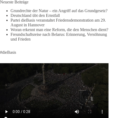
Neueste Beiträge
Neue Milliardenhilfen für die Ukraine, neue Verpflichtungen
Grundrechte der Natur – ein Angriff auf das Grundgesetz?
für Europa, gigantische Rüstungsdeals, Ausbau der
Deutschland übt den Ernstfall
Verteidigungsindustrie, Modernisierung der Streitkräfte, ein
Partei dieBasis veranstaltet Friedensdemonstration am 29.
klares Bekenntnis zur militärischen Abschreckung und dazu
August in Hannover
die Forderung, der Iran dürfe keine Kernwaffe besitzen.
Woran erkennt man eine Reform, die den Menschen dient?
Freundschaftsreise nach Belarus: Erinnerung, Versöhnung
Und wo war der Austausch über eine friedensorientierte
und Frieden
Politik?
#dieBasis
🟩🟩🟦🟦🟥🟥🟧🟧
dieBasis fordert als einzige Partei in Deutschland den Austritt
aus der NATO. Ein Gipfel, der mehr nach Rüstungsdeal als
nach Friedenspolitik klingt, wird niemals Sicherheit schaffen,
ob nun in Deutschland oder weltweit.
Quelle:
https://www.tagesschau.de/ausland/asien/nato-
erklaerung-ankara-100.html
#dieBasis
#NATO
#Gipfeltreffen
#Frieden
#Sicherheit