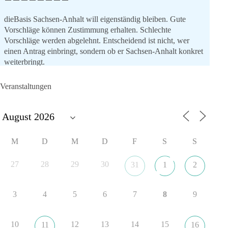
dieBasis Sachsen-Anhalt will eigenständig bleiben. Gute
Vorschläge können Zustimmung erhalten. Schlechte
Vorschläge werden abgelehnt. Entscheidend ist nicht, wer
einen Antrag einbringt, sondern ob er Sachsen-Anhalt konkret
weiterbringt.
Keine automatische Zustimmung. Keine automatische
Ablehnung. Keine politische Verschmelzung.
Veranstaltungen
💬 Was ist dir wichtiger: feste Lager oder unabhängige
Entscheidungen? 👇
#dieBasis
#SachsenAnhalt
#Landtagswahl2026
#Kooperation
M
D
M
D
F
S
S
#Sachpolitik
27
28
29
30
31
1
2
6
2
Auf Facebook ansehen
3
4
5
6
7
8
9
DieBasis
11 Stunden zuvor
10
12
13
14
15
11
16