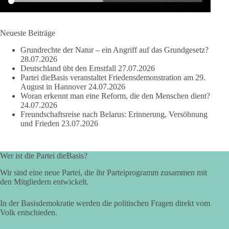
664
137
66
Auf Facebook ansehen
Neueste Beiträge
DieBasis
Grundrechte der Natur – ein Angriff auf das Grundgesetz?
2 Tage(n) zuvor
28.07.2026
Deutschland übt den Ernstfall
27.07.2026
Partei dieBasis veranstaltet Friedensdemonstration am 29.
Grundrechte der Natur – ein Angriff auf das Grundgesetz?
August in Hannover
24.07.2026
Woran erkennt man eine Reform, die den Menschen dient?
Im Politischen Frühschoppen diskutieren die Teilnehmer das
24.07.2026
Verhältnis von Mensch, Natur und Grundgesetz.
Freundschaftsreise nach Belarus: Erinnerung, Versöhnung
und Frieden
23.07.2026
Beitrag der AG Strategische Impulse
Kann die Natur Träger eigener Grundrechte sein? Oder würde
Wer ist die Partei dieBasis?
eine solche Entwicklung das Fundament unseres
Wir sind eine neue Partei, die ihr Parteiprogramm zusammen mit
Grundgesetzes sprengen? Mit dieser grundsätzlichen Frage
den Mitgliedern entwickelt.
beschäftigte sich die Teilnehmer des Politischen
Frühschoppens der AG Strategische Impulse am 19. Juli 2026.
In der Basisdemokratie werden die politischen Fragen direkt vom
Referent Frank Bothmann stellte die These auf, dass die
Volk entschieden.
derzeit in Teilen der Umweltbewegung diskutierten
„Grundrechte der Natur“ weit über klassischen Naturschutz