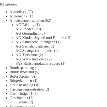
1 Tag zuvor
Kategorien
Stimmen der dieBasis – heute mit dem „Demokratie-Bestatter“
Aktuelles
(177)
Allgemein
(513)
Arbeitsgemeinschaften
(62)
Die Energiewende ist bisher kein Erfolg, sondern ein teures,
AG Bildung
(1)
ineffizientes Unterfangen. Dies belegt eine Auswertung der
AG Frieden
(28)
NZZ, wonach die Energiewende den Strom nicht billiger,
AG Gesundheit
(6)
sondern teurer gemacht hat.
AG Kinder, Jugend und Familie
(12)
AG Künstliche Intelligenz
(1)
Quelle:
https://www.nzz.ch/der-andere-blick/fehlschlag-
AG Sachstandanfrage
(1)
AG Strategische Impulse
(6)
energiewende-warum-deutschland-trotz-rekordausbau-von-
AG Tierschutz
(2)
wind-und-sonnenkraft-weniger-strom-erzeugt-ld.10006607
AG Werte und Ziele
(2)
FAS Basisdemokratie Bayern
(1)
🟩🟩🟦🟦🟥🟥🟧🟧
Bundesparteitag
(1)
Bundesvorstand
(5)
„Wir brauchen dringend wettbewerbsfähige Energiepreise und
BuPa-Archiv
(5)
Bürgerkabinett
(4)
eine ideologiefreie Diskussion“, meint der Demokratie-
dieBasis analog
(16)
Bestatter.
Friedensdemonstration
(2)
Gastbeiträge
(162)
Wie siehst du das?
Geschichte
(13)
Ukraine
(2)
🤝 Jetzt Politik für die Menschen mitgestalten:
Kommentar
(37)