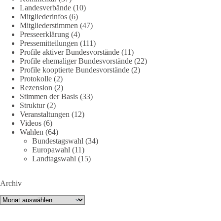
Landesverbände
(10)
https://diebasis.de/mitgliedschaft/
Mitgliederinfos
(6)
Mitgliederstimmen
(47)
#dieBasis
#energiewende
#strompreise
#wettbewerb
Presseerklärung
(4)
Pressemitteilungen
(111)
Profile aktiver Bundesvorstände
(11)
Profile ehemaliger Bundesvorstände
(22)
40
7
Auf Facebook ansehen
Profile kooptierte Bundesvorstände
(2)
Protokolle
(2)
DieBasis
Rezension
(2)
Stimmen der Basis
(33)
1 Tag zuvor
Struktur
(2)
Veranstaltungen
(12)
⚡️ NATO-Gipfel in Ankara: Kriegskonferenz statt
Videos
(6)
Friedensgipfel!?
Wahlen
(64)
Bundestagswahl
(34)
Anfang Juli 2026 trafen sich 32 Bündnisstaaten sowie deren
Europawahl
(11)
Staats- und Regierungschefs zum NATO-Gipfel in der Türkei.
Landtagswahl
(15)
Von der NATO wird behauptet, sie sei das wichtigste
Verteidigungsbündnis der Welt und ein Garant für Sicherheit.
Archiv
Archiv
Die Gipfelerklärung liest sich jedoch wie ein Protokoll einer
industriellen Kriegskonferenz: