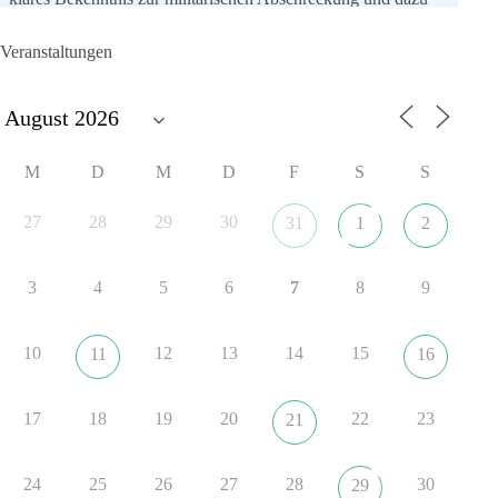
die Forderung, der Iran dürfe keine Kernwaffe besitzen.
Veranstaltungen
Und wo war der Austausch über eine friedensorientierte
Politik?
🟩🟩🟦🟦🟥🟥🟧🟧
M
D
M
D
F
S
S
dieBasis fordert als einzige Partei in Deutschland den Austritt
aus der NATO. Ein Gipfel, der mehr nach Rüstungsdeal als
27
28
29
30
31
1
2
nach Friedenspolitik klingt, wird niemals Sicherheit schaffen,
ob nun in Deutschland oder weltweit.
3
4
5
6
7
8
9
Quelle:
https://www.tagesschau.de/ausland/asien/nato-
erklaerung-ankara-100.html
10
12
13
14
15
11
16
#dieBasis
#NATO
#Gipfeltreffen
#Frieden
#Sicherheit
17
18
19
20
22
23
21
352
57
36
Auf Facebook ansehen
24
25
26
27
28
30
29