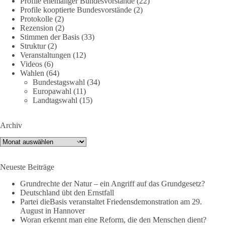
Profile ehemaliger Bundesvorstände
(22)
Die Landtagswahl 2026 in Sachsen-Anhalt findet am 6.
Profile kooptierte Bundesvorstände
(2)
September statt. Die Inhalte stehen – jetzt müssen sie gesehen,
Protokolle
(2)
geteilt und diskutiert werden.
Rezension
(2)
Stimmen der Basis
(33)
Folge unseren Kanälen:
Struktur
(2)
Veranstaltungen
(12)
Facebook:
Videos
(6)
https://www.facebook.com/groups/diebasissachsenanhalt/
Wahlen
(64)
Instragram:
Bundestagswahl
(34)
https://www.instagram.com/die_basis_sachsen_anhalt/
Europawahl
(11)
Tiktok:
https://www.tiktok.com/@diebasis_sachsenanhalt
Landtagswahl
(15)
X:
https://x.com/DieBasisLSA
Youtube:
https://www.youtube.com/dieBasisSachsenAnhalt
Archiv
🟩🟩🟦🟦🟥🟥🟧🟧
Archiv
Like, teile und kommentiere unsere Beiträge, damit noch mehr
Neueste Beiträge
Menschen mitbekommen, wofür wir stehen und warum es sich
lohnt, dieBasis zu wählen.
Grundrechte der Natur – ein Angriff auf das Grundgesetz?
Deutschland übt den Ernstfall
Mehr Infos:
https://diebasis-st.de/wahlprogramm/
Partei dieBasis veranstaltet Friedensdemonstration am 29.
August in Hannover
#dieBasis
#Landtagswahl
#SachsenAnhalt
Woran erkennt man eine Reform, die den Menschen dient?
#DeineStimmezählt
#jetztunterstützen