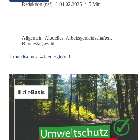
ein
Redaktion (nsf)
04.02.2025
5 Min
Wahlprogramm
der
KI?
Allgemein
,
Aktuelles
,
Arbeitsgemeinschaften
,
Bundestagswahl
Umweltschutz – ideologiefrei!