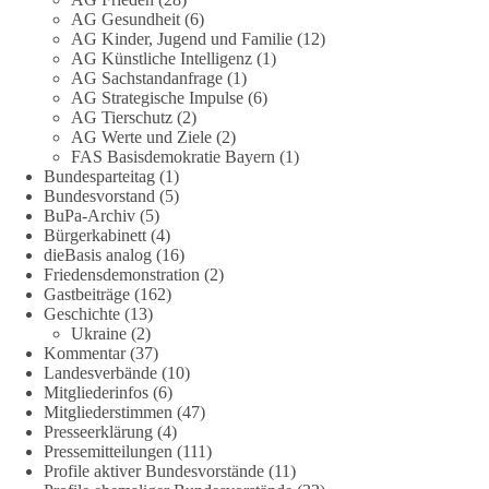
AG Gesundheit
(6)
partei.de/2026/07/grundrechte-der-natur-ein-angriff-auf-das-
AG Kinder, Jugend und Familie
(12)
grundgesetz/
AG Künstliche Intelligenz
(1)
AG Sachstandanfrage
(1)
🟩🟩🟦🟦🟥🟥🟧🟧
AG Strategische Impulse
(6)
AG Tierschutz
(2)
Es ging weniger um fertige Antworten als um eine Debatte
AG Werte und Ziele
(2)
FAS Basisdemokratie Bayern
(1)
darüber, wie Freiheit, Verantwortung, Naturschutz und
Bundesparteitag
(1)
Grundrechte in einer demokratischen Gesellschaft künftig
Bundesvorstand
(5)
miteinander in Einklang gebracht werden können.
BuPa-Archiv
(5)
Bürgerkabinett
(4)
#dieBasis
#natur
#grundrechte
#grundgesetz
#demokratie
dieBasis analog
(16)
Friedensdemonstration
(2)
Gastbeiträge
(162)
Geschichte
(13)
38
7
8
Ukraine
(2)
Auf Facebook ansehen
Kommentar
(37)
Landesverbände
(10)
DieBasis
Mitgliederinfos
(6)
1 Tag zuvor
Mitgliederstimmen
(47)
Presseerklärung
(4)
Jetzt dieBasis Sachsen-Anhalt unterstützen!
Pressemitteilungen
(111)
Profile aktiver Bundesvorstände
(11)