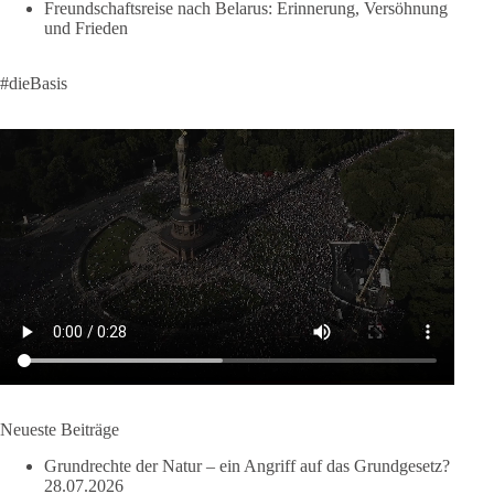
Freundschaftsreise nach Belarus: Erinnerung, Versöhnung
und Frieden
58
6
14
Auf Facebook ansehen
#dieBasis
DieBasis
2 Tage(n) zuvor
🔎 Über 100-mal keine Antwort.
Anthony Fauci, Immunologe und Berater des ehemaligen US-
Präsidenten, hat bei einer Anhörung des US-Senats auf mehr
als 100 Fragen die Aussage verweigert. Die juristische
Bewertung werden Gerichte und Ermittlungen klären – auch
auf Basis seines Tagebuches. Doch unabhängig davon zeigt
der Vorgang eines deutlich:
Die Corona-Zeit ist noch lange nicht aufgearbeitet.
Neueste Beiträge
Auch in Deutschland warten viele Menschen bis heute auf
Grundrechte der Natur – ein Angriff auf das Grundgesetz?
Antworten:
28.07.2026