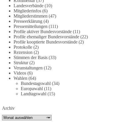
Kommentar
(37)
dieBasis fordert deshalb weiterhin eine
Landesverbände
(10)
Mitgliederinfos
(6)
unabhängige, vollständige und transparente
Mitgliederstimmen
(47)
Aufarbeitung der Corona-Politik. Ohne
Presseerklärung
(4)
Denkverbote, ohne Vorverurteilungen und ohne
Pressemitteilungen
(111)
Tabus.
Profile aktiver Bundesvorstände
(11)
Profile ehemaliger Bundesvorstände
(22)
Quellen:
https://apnews.com/article/fauci-diaries-
Profile kooptierte Bundesvorstände
(2)
Protokolle
(2)
covid-origins-rand-paul-
Rezension
(2)
6b25da9f75a0becbaf2886ab22643e67
und
Stimmen der Basis
(33)
https://www.tichyseinblick.de/kolumnen/aus-aller-
Struktur
(2)
welt/usa-tagebuch-fauci-corona-impfung/
Veranstaltungen
(12)
Videos
(6)
#dieBasis
#Corona
#Aufarbeitung
#Transparenz
Wahlen
(64)
Bundestagswahl
(34)
#Demokratie
#Vertrauen
Europawahl
(11)
Landtagswahl
(15)
239
36
60
Auf Facebook ansehen
Archiv
Archiv
DieBasis
2 Tage(n) zuvor