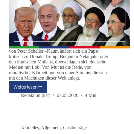
von Peter Scheller –Kaum äußert sich ein Papst
kritisch zu Donald Trump, Benjamin Netanjahu oder
den iranischen Mullahs, überschlagen sich deutsche
Medien mit Lob. Von Mut ist die Rede, von
moralischer Klarheit und von einer Stimme, die sich
mit den Mächtigen dieser Welt anlegt.
Weiterlesen
Wenn
Moral
Redaktion (nsf)
07.05.2026
4 Min
zur
Schlagzeile
wird
Aktuelles
,
Allgemein
,
Gastbeiträge