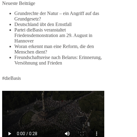
Neueste Beiträge
🕊 Wir wollen den Krieg mit Russland nicht!
Grundrechte der Natur – ein Angriff auf das
Grundgesetz?
Am 20. Juni 2026 fand in Berlin am
Deutschland übt den Ernstfall
Brandenburger Tor die Demonstration mit dem
Partei dieBasis veranstaltet
Motto „Russland ist nicht unser Feind“ statt.
Friedensdemonstration am 29. August in
Hannover
Hier ein Auszug aus der Rede von der
Woran erkennt man eine Reform, die den
Menschen dient?
Bundestagsabgeordneten Sevim Dağdelen
Freundschaftsreise nach Belarus: Erinnerung,
(BSW).
Versöhnung und Frieden
„Wir müssen Nein sagen zu diesem stinkenden
Revanchismus!“
#dieBasis
👉 Hier geht es zum vollständigen Video:
https://www.youtube.com/live/a9hOswSNg4I?
si=2b_C6GgNY9EB-rXw
🟩🟩🟦🟦🟥🟥🟧🟧
❤️ Wir freuen uns über deine Unterstützung:
https://diebasis.de/spenden/