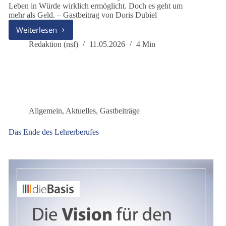
Leben in Würde wirklich ermöglicht. Doch es geht um
mehr als Geld. – Gastbeitrag von Doris Dubiel
Weiterlesen
Ruhestand
ist
Redaktion (nsf)
11.05.2026
4 Min
kein
Rückzug –
ältere
Menschen
sind
eine
Allgemein
,
Aktuelles
,
Gastbeiträge
Stärke
unserer
Das Ende des Lehrerberufes
Gesellschaft