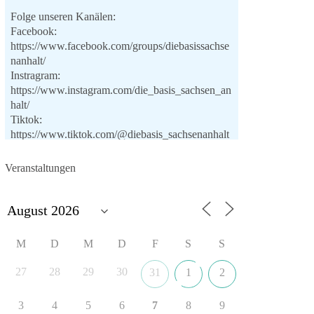
Folge unseren Kanälen:
Facebook:
https://www.facebook.com/groups/diebasissachse
nanhalt/
Instragram:
https://www.instagram.com/die_basis_sachsen_an
halt/
Tiktok:
https://www.tiktok.com/@diebasis_sachsenanhalt
X:
https://x.com/DieBasisLSA
Youtube:
Veranstaltungen
https://www.youtube.com/dieBasisSachsenAnhalt
🟩🟩🟦🟦🟥🟥🟧🟧
Like, teile und kommentiere unsere Beiträge,
M
D
M
D
F
S
S
damit noch mehr Menschen mitbekommen, wofür
wir stehen und warum es sich lohnt, dieBasis zu
27
28
29
30
31
1
2
wählen.
Mehr Infos:
https://diebasis-st.de/wahlprogramm/
3
4
5
6
7
8
9