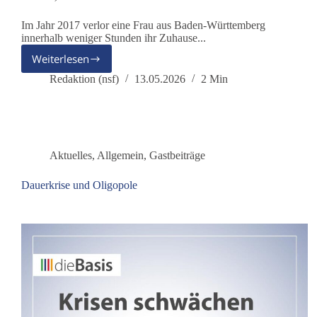
Im Jahr 2017 verlor eine Frau aus Baden-Württemberg
innerhalb weniger Stunden ihr Zuhause...
Weiterlesen
„Erst
das
Redaktion (nsf)
13.05.2026
2 Min
Zuhause
verloren
–
dann
das
Aktuelles
,
Allgemein
,
Gastbeiträge
Kind“:
Die
Dauerkrise und Oligopole
Geschichte
einer
jahrelangen
Abwärtsspirale