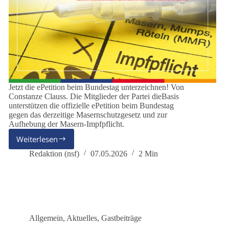
Jetzt die ePetition beim Bundestag unterzeichnen! Von
Constanze Clauss. Die Mitglieder der Partei dieBasis
unterstützen die offizielle ePetition beim Bundestag
gegen das derzeitige Masernschutzgesetz und zur
Aufhebung der Masern-Impfpflicht.
Weiterlesen
ePetition
zur
Redaktion (nsf)
07.05.2026
2 Min
Aufhebung
des
Masernschutzgesetzes
und
der
Masern-
Allgemein
,
Aktuelles
,
Gastbeiträge
Impfpflicht