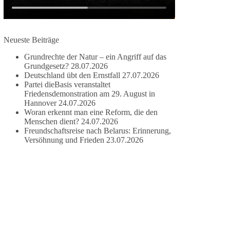
#dieBasis
#frieden
#russandistnichtunserFeind
#friedenspartei
Neueste Beiträge
Grundrechte der Natur – ein Angriff auf das
Grundgesetz?
28.07.2026
377
168
37
Auf Facebook ansehen
Deutschland übt den Ernstfall
27.07.2026
Partei dieBasis veranstaltet
DieBasis
Friedensdemonstration am 29. August in
2 Tage(n) zuvor
Hannover
24.07.2026
Woran erkennt man eine Reform, die den
Wusstest du, dass ein guter Antrag nicht besser
Menschen dient?
24.07.2026
Freundschaftsreise nach Belarus: Erinnerung,
oder schlechter wird, nur weil er von einer
Versöhnung und Frieden
23.07.2026
bestimmten Partei kommt?
Sachsen-Anhalt braucht Lösungen für Schule,
Pflege, Wirtschaft, Infrastruktur und die
Kommunen. Diese Probleme werden nicht
kleiner, wenn im Landtag zuerst auf Parteifarbe
und erst danach auf den Inhalt geschaut wird.
🟩🟩🟦🟦🟥🟥🟧🟧