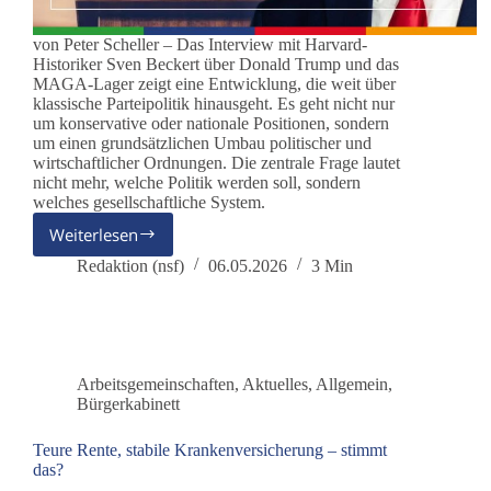
von Peter Scheller – Das Interview mit Harvard-
Historiker Sven Beckert über Donald Trump und das
MAGA-Lager zeigt eine Entwicklung, die weit über
klassische Parteipolitik hinausgeht. Es geht nicht nur
um konservative oder nationale Positionen, sondern
um einen grundsätzlichen Umbau politischer und
wirtschaftlicher Ordnungen. Die zentrale Frage lautet
nicht mehr, welche Politik werden soll, sondern
welches gesellschaftliche System.
Weiterlesen
Zwischen
„America
Redaktion (nsf)
06.05.2026
3 Min
First“
und
Systembruch
Arbeitsgemeinschaften
,
Aktuelles
,
Allgemein
,
Bürgerkabinett
Teure Rente, stabile Krankenversicherung – stimmt
das?