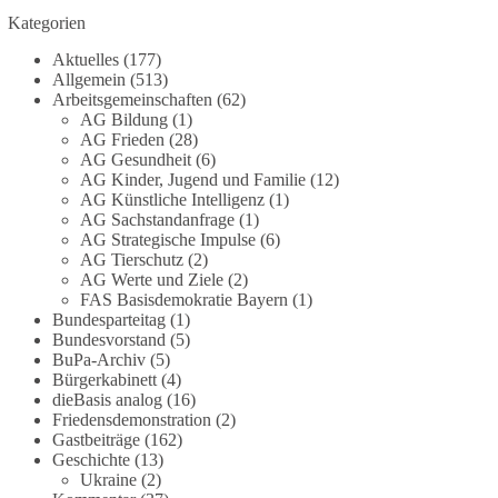
Die Corona-Zeit ist noch lange nicht
Kategorien
aufgearbeitet.
Aktuelles
(177)
Auch in Deutschland warten viele Menschen bis
Allgemein
(513)
heute auf Antworten:
Arbeitsgemeinschaften
(62)
AG Bildung
(1)
AG Frieden
(28)
❓ Wie wurden politische Entscheidungen
AG Gesundheit
(6)
getroffen?
AG Kinder, Jugend und Familie
(12)
❓ Welche Maßnahmen waren notwendig und
AG Künstliche Intelligenz
(1)
welche nicht?
AG Sachstandanfrage
(1)
❓Und wer übernimmt die Verantwortung für die
AG Strategische Impulse
(6)
AG Tierschutz
(2)
massiven Folgen für Kinder, Familien,
AG Werte und Ziele
(2)
Unternehmen und das Vertrauen in unseren
FAS Basisdemokratie Bayern
(1)
Rechtsstaat?
Bundesparteitag
(1)
Bundesvorstand
(5)
🟩🟩🟦🟦🟥🟥🟧🟧
BuPa-Archiv
(5)
Bürgerkabinett
(4)
dieBasis analog
(16)
Eine demokratische Gesellschaft lebt nicht davon,
Friedensdemonstration
(2)
unbequeme Fragen zu vermeiden. Sie lebt davon,
Gastbeiträge
(162)
Fragen offen zu stellen und transparent zu
Geschichte
(13)
beantworten.
Ukraine
(2)