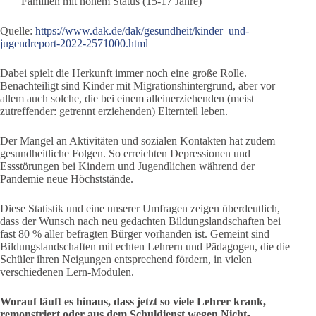
Familien mit hohem Status (15-17 Jahre)
Quelle:
https://www.dak.de/dak/gesundheit/kinder–und-
jugendreport-2022-2571000.html
Dabei spielt die Herkunft immer noch eine große Rolle.
Benachteiligt sind Kinder mit Migrationshintergrund, aber vor
allem auch solche, die bei einem alleinerziehenden (meist
zutreffender: getrennt erziehenden) Elternteil leben.
Der Mangel an Aktivitäten und sozialen Kontakten hat zudem
gesundheitliche Folgen. So erreichten Depressionen und
Essstörungen bei Kindern und Jugendlichen während der
Pandemie neue Höchststände.
Diese Statistik und eine unserer Umfragen zeigen überdeutlich,
dass der Wunsch nach neu gedachten Bildungslandschaften bei
fast 80 % aller befragten Bürger vorhanden ist. Gemeint sind
Bildungslandschaften mit echten Lehrern und Pädagogen, die die
Schüler ihren Neigungen entsprechend fördern, in vielen
verschiedenen Lern-Modulen.
Worauf läuft es hinaus, dass jetzt so viele Lehrer krank,
remonstriert oder aus dem Schuldienst wegen Nicht-