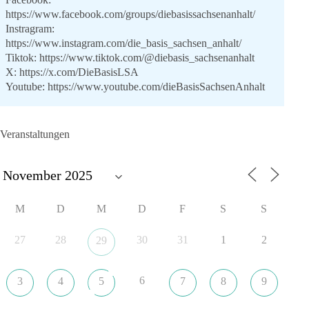
https://www.facebook.com/groups/diebasissachsenanhalt/
Instragram:
https://www.instagram.com/die_basis_sachsen_anhalt/
Tiktok:
https://www.tiktok.com/@diebasis_sachsenanhalt
X:
https://x.com/DieBasisLSA
Youtube:
https://www.youtube.com/dieBasisSachsenAnhalt
🟩🟩🟦🟦🟥🟥🟧🟧
Veranstaltungen
Like, teile und kommentiere unsere Beiträge, damit noch mehr
Menschen mitbekommen, wofür wir stehen und warum es sich
lohnt, dieBasis zu wählen.
Mehr Infos:
https://diebasis-st.de/wahlprogramm/
M
D
M
D
F
S
S
#dieBasis
#Landtagswahl
#SachsenAnhalt
#DeineStimmezählt
#jetztunterstützen
27
28
30
31
1
2
29
6
3
4
5
7
8
9
22
3
5
Auf Facebook ansehen