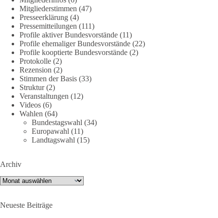
239
36
60
Auf Facebook ansehen
Mitgliederstimmen
(47)
Presseerklärung
(4)
DieBasis
Pressemitteilungen
(111)
1 Tag zuvor
Profile aktiver Bundesvorstände
(11)
Profile ehemaliger Bundesvorstände
(22)
Profile kooptierte Bundesvorstände
(2)
🕊 Wir wollen den Krieg mit Russland nicht!
Protokolle
(2)
Rezension
(2)
Am 20. Juni 2026 fand in Berlin am Brandenburger Tor die
Stimmen der Basis
(33)
Demonstration mit dem Motto „Russland ist nicht unser
Struktur
(2)
Feind“ statt.
Veranstaltungen
(12)
Videos
(6)
Wahlen
(64)
Hier ein Auszug aus der Rede von der
Bundestagswahl
(34)
Bundestagsabgeordneten Sevim Dağdelen (BSW).
Europawahl
(11)
Landtagswahl
(15)
„Wir müssen Nein sagen zu diesem stinkenden
Revanchismus!“
Archiv
👉 Hier geht es zum vollständigen Video:
Archiv
https://www.youtube.com/live/a9hOswSNg4I?
si=2b_C6GgNY9EB-rXw
Neueste Beiträge
🟩🟩🟦🟦🟥🟥🟧🟧