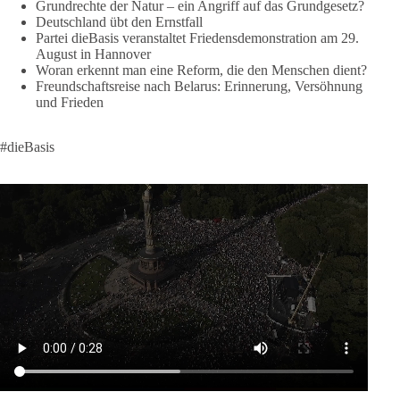
Grundrechte der Natur – ein Angriff auf das Grundgesetz?
Deutschland übt den Ernstfall
❤️ Wir freuen uns über deine Unterstützung:
Partei dieBasis veranstaltet Friedensdemonstration am 29.
August in Hannover
https://diebasis.de/spenden/
Woran erkennt man eine Reform, die den Menschen dient?
Freundschaftsreise nach Belarus: Erinnerung, Versöhnung
#dieBasis
#frieden
#russandistnichtunserFeind
#friedenspartei
und Frieden
#dieBasis
377
168
37
Auf Facebook ansehen
DieBasis
2 Tage(n) zuvor
Wusstest du, dass ein guter Antrag nicht besser oder schlechter
wird, nur weil er von einer bestimmten Partei kommt?
Sachsen-Anhalt braucht Lösungen für Schule, Pflege,
Wirtschaft, Infrastruktur und die Kommunen. Diese Probleme
werden nicht kleiner, wenn im Landtag zuerst auf Parteifarbe
und erst danach auf den Inhalt geschaut wird.