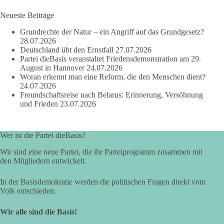
🟩🟩🟦🟦🟥🟥🟧🟧
Neueste Beiträge
dieBasis Sachsen-Anhalt steht für Kooperation in Sachfragen.
Grundrechte der Natur – ein Angriff auf das Grundgesetz?
Jeder Antrag soll danach bewertet werden, ob er dem Land
28.07.2026
und den Menschen wirklich nützt.
Deutschland übt den Ernstfall
27.07.2026
Zustimmung, wenn ein Vorschlag sinnvoll ist. Ablehnung,
Partei dieBasis veranstaltet Friedensdemonstration am 29.
wenn er Sachsen-Anhalt nicht weiterbringt.
August in Hannover
24.07.2026
Woran erkennt man eine Reform, die den Menschen dient?
💬 Was ist dir wichtiger: der Absender eines Antrags oder das
24.07.2026
Freundschaftsreise nach Belarus: Erinnerung, Versöhnung
Ergebnis für Sachsen-Anhalt?
und Frieden
23.07.2026
#dieBasis
#sachsenanhalt
#ltw2026
#landtagswahl
Wer ist die Partei dieBasis?
👉 Folgen:
https://www.facebook.com/groups/diebasissachsenanhalt/
Wir sind eine neue Partei, die ihr Parteiprogramm zusammen mit
den Mitgliedern entwickelt.
In der Basisdemokratie werden die politischen Fragen direkt vom
24
6
2
Auf Facebook ansehen
Volk entschieden.
DieBasis
Wir alle sind die Basis!
2 Tage(n) zuvor