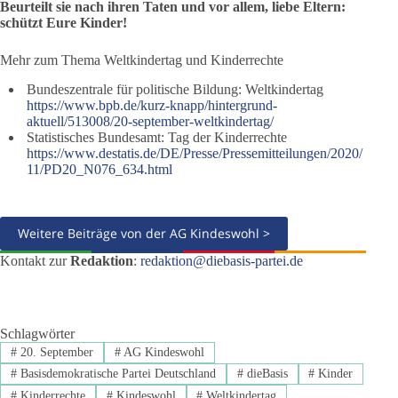
Beurteilt sie nach ihren Taten und vor allem, liebe Eltern:
schützt Eure Kinder!
Mehr zum Thema Weltkindertag und Kinderrechte
Bundeszentrale für politische Bildung: Weltkindertag
https://www.bpb.de/kurz-knapp/hintergrund-
aktuell/513008/20-september-weltkindertag/
Statistisches Bundesamt: Tag der Kinderrechte
https://www.destatis.de/DE/Presse/Pressemitteilungen/2020/
11/PD20_N076_634.html
Weitere Beiträge von der AG Kindeswohl >
Kontakt zur
Redaktion
:
redaktion@diebasis-partei.de
Schlagwörter
#
20. September
#
AG Kindeswohl
#
Basisdemokratische Partei Deutschland
#
dieBasis
#
Kinder
#
Kinderrechte
#
Kindeswohl
#
Weltkindertag