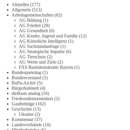
Aktuelles
(177)
Allgemein
(513)
🟩🟩🟦🟦🟥🟥🟧🟧
Arbeitsgemeinschaften
(62)
AG Bildung
(1)
Eine demokratische Gesellschaft lebt nicht davon, unbequeme
AG Frieden
(28)
Fragen zu vermeiden. Sie lebt davon, Fragen offen zu stellen
AG Gesundheit
(6)
AG Kinder, Jugend und Familie
(12)
und transparent zu beantworten.
AG Künstliche Intelligenz
(1)
AG Sachstandanfrage
(1)
dieBasis fordert deshalb weiterhin eine unabhängige,
AG Strategische Impulse
(6)
vollständige und transparente Aufarbeitung der Corona-Politik.
AG Tierschutz
(2)
Ohne Denkverbote, ohne Vorverurteilungen und ohne Tabus.
AG Werte und Ziele
(2)
FAS Basisdemokratie Bayern
(1)
Bundesparteitag
(1)
Quellen:
https://apnews.com/article/fauci-diaries-covid-origins-
Bundesvorstand
(5)
rand-paul-6b25da9f75a0becbaf2886ab22643e67
und
BuPa-Archiv
(5)
https://www.tichyseinblick.de/kolumnen/aus-aller-welt/usa-
Bürgerkabinett
(4)
tagebuch-fauci-corona-impfung/
dieBasis analog
(16)
Friedensdemonstration
(2)
#dieBasis
#Corona
#Aufarbeitung
#Transparenz
#Demokratie
Gastbeiträge
(162)
Geschichte
(13)
#Vertrauen
Ukraine
(2)
Kommentar
(37)
Landesverbände
(10)
Mitgliederinfos
(6)