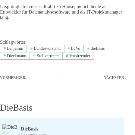
Ursprünglich in der Luftfahrt zu Hause, bin ich heute als
Entwickler für Datenanalysesoftware und als IT-Projektmanager
tätig.
Schlagwörter
#
Benjamin
#
Bundesvorstand
#
BuVo
#
dieBasis
#
Dieckmann
#
Stellvertreter
#
Vorsitzender
VORHERIGER
NÄCHSTER
DieBasis
DieBasis
13 Stunden zuvor