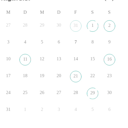
Mehr Infos:
https://diebasis-st.de/wahlprogramm/
M
D
M
D
F
S
S
#dieBasis
#Landtagswahl
#SachsenAnhalt
#DeineStimmezählt
#jetztunterstützen
27
28
29
30
31
1
2
3
4
5
6
7
8
9
22
3
5
Auf Facebook ansehen
DieBasis
10
12
13
14
15
11
16
18 Stunden zuvor
🔎 Über 100-mal keine Antwort.
17
18
19
20
22
23
21
Anthony Fauci, Immunologe und Berater des ehemaligen US-
Präsidenten, hat bei einer Anhörung des US-Senats auf mehr
24
25
26
27
28
30
29
als 100 Fragen die Aussage verweigert. Die juristische
Bewertung werden Gerichte und Ermittlungen klären – auch
31
1
2
3
4
5
6
auf Basis seines Tagebuches. Doch unabhängig davon zeigt
der Vorgang eines deutlich:
Die Corona-Zeit ist noch lange nicht aufgearbeitet.