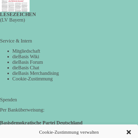
🟩🟩🟦🟦🟥🟥🟧🟧
LESEZEICHEN
(LV Bayern)
Versorgungssicherheit ist keine Nebensache. Sie ist
Voraussetzung für Freiheit, Wirtschaft und den Alltag der
Menschen.
Service & Intern
dieBasis steht für eine bezahlbare, sichere und unabhängige
Mitgliedschaft
dieBasis Wiki
Energieversorgung.
dieBasis Forum
dieBasis Chat
Eine resiliente Gesellschaft erkennt man nicht daran, wie sie
dieBasis Merchandising
Strommangel verwaltet, sondern daran, wie sie ihn verhindert!
Cookie-Zustimmung
Quellen:
https://apollo-news.net/geheimplan-energiekrise-
bundesnetzagentur-bereitet-sich-auf-strommangel-ueber-
Spenden
mehrere-tage-bis-wochen-vor/
und
https://www.merkur.de/deutschland/der-geheimplan-gegen-
Per Banküberweisung:
stromausfalle-der-bundesnetzagentur-zr-94423201.html?
utm_source=chatgpt.com
Basisdemokratische Partei Deutschland
Volksbank Zollernalb
Cookie-Zustimmung verwalten
IBAN: DE16 6539 0120 0434 1370 06
🟩🟩🟦🟦🟥🟥🟧🟧