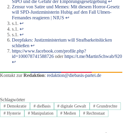
StPO und die Gefahr der Empörungsgesetzgebung
↩︎
Zensur von Satire und Memes: Mit diesem Horror-Gesetz
will SPD-Justizministerin Hubig auf den Fall Ulmen-
Fernandes reagieren | NIUS
↩︎
s.1.
↩︎
s.1.
↩︎
s.1.
↩︎
Deepfakes: Justizministerium will Strafbarkeitslücken
schließen
↩︎
https://www.facebook.com/profile.php?
id=100078741588726
oder
https://t.me/MartinSchwab/920
↩︎
Kontakt zur
Redaktion
:
redaktion@diebasis-partei.de
Schlagwörter
#
Demokratie
#
dieBasis
#
digitale Gewalt
#
Grundrechte
#
Hysterie
#
Manipulation
#
Medien
#
Rechtsstaat