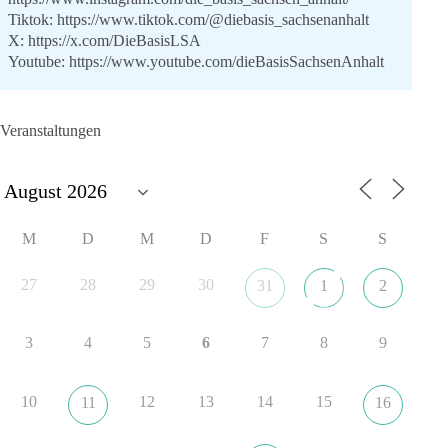
Tiktok:
https://www.tiktok.com/@diebasis_sachsenanhalt
X:
https://x.com/DieBasisLSA
Youtube:
https://www.youtube.com/dieBasisSachsenAnhalt
🟩🟩🟦🟦🟥🟥🟧🟧
Veranstaltungen
Like, teile und kommentiere unsere Beiträge, damit noch mehr
Menschen mitbekommen, wofür wir stehen und warum es sich
lohnt, dieBasis zu wählen.
Mehr Infos:
https://diebasis-st.de/wahlprogramm/
M
D
M
D
F
S
S
#dieBasis
#Landtagswahl
#SachsenAnhalt
#DeineStimmezählt
#jetztunterstützen
27
28
29
30
31
1
2
3
4
5
6
7
8
9
22
3
5
Auf Facebook ansehen
DieBasis
10
12
13
14
15
11
16
15 Stunden zuvor