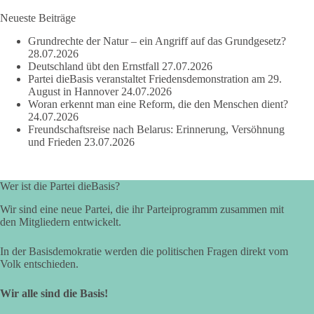
Jeder Antrag soll danach bewertet werden, ob er dem Land
und den Menschen wirklich nützt.
Neueste Beiträge
Zustimmung, wenn ein Vorschlag sinnvoll ist. Ablehnung,
Grundrechte der Natur – ein Angriff auf das Grundgesetz?
wenn er Sachsen-Anhalt nicht weiterbringt.
28.07.2026
Deutschland übt den Ernstfall
27.07.2026
💬 Was ist dir wichtiger: der Absender eines Antrags oder das
Partei dieBasis veranstaltet Friedensdemonstration am 29.
Ergebnis für Sachsen-Anhalt?
August in Hannover
24.07.2026
Woran erkennt man eine Reform, die den Menschen dient?
24.07.2026
#dieBasis
#sachsenanhalt
#ltw2026
#landtagswahl
Freundschaftsreise nach Belarus: Erinnerung, Versöhnung
und Frieden
23.07.2026
👉 Folgen:
https://www.facebook.com/groups/diebasissachsenanhalt/
Wer ist die Partei dieBasis?
Wir sind eine neue Partei, die ihr Parteiprogramm zusammen mit
24
6
2
Auf Facebook ansehen
den Mitgliedern entwickelt.
DieBasis
In der Basisdemokratie werden die politischen Fragen direkt vom
2 Tage(n) zuvor
Volk entschieden.
⚡ Vorsorge ist richtig. Aber Vorsorge ersetzt keine verlässliche
Wir alle sind die Basis!
Energiepolitik!