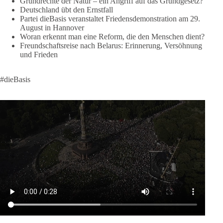
Grundrechte der Natur – ein Angriff auf das Grundgesetz?
Deutschland übt den Ernstfall
Partei dieBasis veranstaltet Friedensdemonstration am 29.
#dieBasis
#frieden
#russandistnichtunserFeind
#friedenspartei
August in Hannover
Woran erkennt man eine Reform, die den Menschen dient?
Freundschaftsreise nach Belarus: Erinnerung, Versöhnung
und Frieden
377
168
37
Auf Facebook ansehen
DieBasis
#dieBasis
1 Tag zuvor
Wusstest du, dass ein guter Antrag nicht besser oder schlechter
wird, nur weil er von einer bestimmten Partei kommt?
Sachsen-Anhalt braucht Lösungen für Schule, Pflege,
Wirtschaft, Infrastruktur und die Kommunen. Diese Probleme
werden nicht kleiner, wenn im Landtag zuerst auf Parteifarbe
und erst danach auf den Inhalt geschaut wird.
🟩🟩🟦🟦🟥🟥🟧🟧
dieBasis Sachsen-Anhalt steht für Kooperation in Sachfragen.