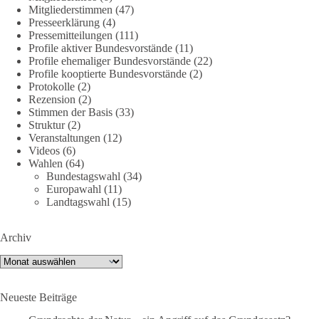
1 Tag zuvor
Mitgliederstimmen
(47)
Presseerklärung
(4)
🕊 Wir wollen den Krieg mit Russland nicht!
Pressemitteilungen
(111)
Profile aktiver Bundesvorstände
(11)
Profile ehemaliger Bundesvorstände
(22)
Am 20. Juni 2026 fand in Berlin am Brandenburger Tor die
Profile kooptierte Bundesvorstände
(2)
Demonstration mit dem Motto „Russland ist nicht unser
Protokolle
(2)
Feind“ statt.
Rezension
(2)
Stimmen der Basis
(33)
Hier ein Auszug aus der Rede von der
Struktur
(2)
Veranstaltungen
(12)
Bundestagsabgeordneten Sevim Dağdelen (BSW).
Videos
(6)
Wahlen
(64)
„Wir müssen Nein sagen zu diesem stinkenden
Bundestagswahl
(34)
Revanchismus!“
Europawahl
(11)
Landtagswahl
(15)
👉 Hier geht es zum vollständigen Video:
https://www.youtube.com/live/a9hOswSNg4I?
Archiv
si=2b_C6GgNY9EB-rXw
Archiv
🟩🟩🟦🟦🟥🟥🟧🟧
Neueste Beiträge
❤️ Wir freuen uns über deine Unterstützung:
https://diebasis.de/spenden/