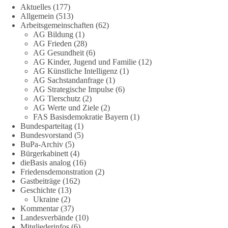
Aktuelles
(177)
Eine demokratische Gesellschaft lebt nicht davon, unbequeme
Allgemein
(513)
Fragen zu vermeiden. Sie lebt davon, Fragen offen zu stellen
Arbeitsgemeinschaften
(62)
und transparent zu beantworten.
AG Bildung
(1)
AG Frieden
(28)
AG Gesundheit
(6)
dieBasis fordert deshalb weiterhin eine unabhängige,
AG Kinder, Jugend und Familie
(12)
vollständige und transparente Aufarbeitung der Corona-Politik.
AG Künstliche Intelligenz
(1)
Ohne Denkverbote, ohne Vorverurteilungen und ohne Tabus.
AG Sachstandanfrage
(1)
AG Strategische Impulse
(6)
Quellen:
https://apnews.com/article/fauci-diaries-covid-origins-
AG Tierschutz
(2)
rand-paul-6b25da9f75a0becbaf2886ab22643e67
und
AG Werte und Ziele
(2)
FAS Basisdemokratie Bayern
(1)
https://www.tichyseinblick.de/kolumnen/aus-aller-welt/usa-
Bundesparteitag
(1)
tagebuch-fauci-corona-impfung/
Bundesvorstand
(5)
BuPa-Archiv
(5)
#dieBasis
#Corona
#Aufarbeitung
#Transparenz
#Demokratie
Bürgerkabinett
(4)
#Vertrauen
dieBasis analog
(16)
Friedensdemonstration
(2)
Gastbeiträge
(162)
Geschichte
(13)
239
36
60
Ukraine
(2)
Auf Facebook ansehen
Kommentar
(37)
Landesverbände
(10)
DieBasis
Mitgliederinfos
(6)