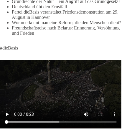
https://diebasis.de/spenden/
Grundrechte der Natur – ein Angriff auf das Grundgesetz?
Deutschland übt den Ernstfall
Partei dieBasis veranstaltet Friedensdemonstration am 29.
#dieBasis
#frieden
#russandistnichtunserFeind
#friedenspartei
August in Hannover
Woran erkennt man eine Reform, die den Menschen dient?
Freundschaftsreise nach Belarus: Erinnerung, Versöhnung
und Frieden
377
168
37
Auf Facebook ansehen
DieBasis
#dieBasis
2 Tage(n) zuvor
Wusstest du, dass ein guter Antrag nicht besser oder schlechter
wird, nur weil er von einer bestimmten Partei kommt?
Sachsen-Anhalt braucht Lösungen für Schule, Pflege,
Wirtschaft, Infrastruktur und die Kommunen. Diese Probleme
werden nicht kleiner, wenn im Landtag zuerst auf Parteifarbe
und erst danach auf den Inhalt geschaut wird.
🟩🟩🟦🟦🟥🟥🟧🟧
dieBasis Sachsen-Anhalt steht für Kooperation in Sachfragen.