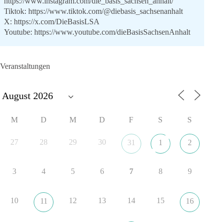
https://www.instagram.com/die_basis_sachsen_anhalt/
Tiktok:
https://www.tiktok.com/@diebasis_sachsenanhalt
X:
https://x.com/DieBasisLSA
Youtube:
https://www.youtube.com/dieBasisSachsenAnhalt
🟩🟩🟦🟦🟥🟥🟧🟧
Veranstaltungen
Like, teile und kommentiere unsere Beiträge, damit noch mehr
Menschen mitbekommen, wofür wir stehen und warum es sich
lohnt, dieBasis zu wählen.
Mehr Infos:
https://diebasis-st.de/wahlprogramm/
M
D
M
D
F
S
S
#dieBasis
#Landtagswahl
#SachsenAnhalt
#DeineStimmezählt
#jetztunterstützen
27
28
29
30
31
1
2
3
4
5
6
7
8
9
22
3
5
Auf Facebook ansehen
DieBasis
10
12
13
14
15
11
16
1 Tag zuvor