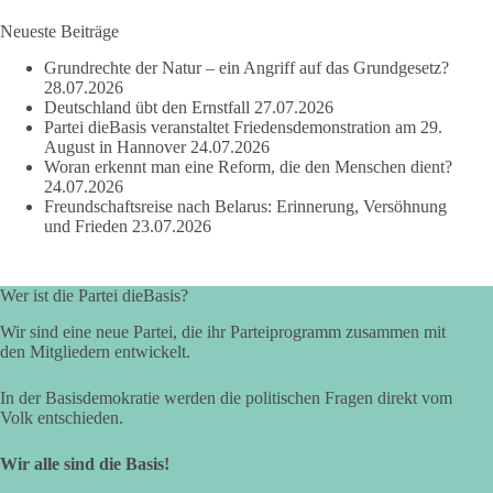
Jeder Antrag soll danach bewertet werden, ob er dem Land
und den Menschen wirklich nützt.
Neueste Beiträge
Zustimmung, wenn ein Vorschlag sinnvoll ist. Ablehnung,
Grundrechte der Natur – ein Angriff auf das Grundgesetz?
wenn er Sachsen-Anhalt nicht weiterbringt.
28.07.2026
Deutschland übt den Ernstfall
27.07.2026
💬 Was ist dir wichtiger: der Absender eines Antrags oder das
Partei dieBasis veranstaltet Friedensdemonstration am 29.
Ergebnis für Sachsen-Anhalt?
August in Hannover
24.07.2026
Woran erkennt man eine Reform, die den Menschen dient?
24.07.2026
#dieBasis
#sachsenanhalt
#ltw2026
#landtagswahl
Freundschaftsreise nach Belarus: Erinnerung, Versöhnung
und Frieden
23.07.2026
👉 Folgen:
https://www.facebook.com/groups/diebasissachsenanhalt/
Wer ist die Partei dieBasis?
Wir sind eine neue Partei, die ihr Parteiprogramm zusammen mit
24
6
2
Auf Facebook ansehen
den Mitgliedern entwickelt.
DieBasis
In der Basisdemokratie werden die politischen Fragen direkt vom
2 Tage(n) zuvor
Volk entschieden.
⚡ Vorsorge ist richtig. Aber Vorsorge ersetzt keine verlässliche
Wir alle sind die Basis!
Energiepolitik!