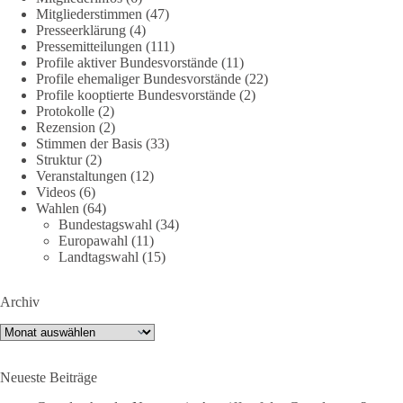
2 Tage(n) zuvor
Mitgliederstimmen
(47)
Presseerklärung
(4)
🕊 Wir wollen den Krieg mit Russland nicht!
Pressemitteilungen
(111)
Profile aktiver Bundesvorstände
(11)
Profile ehemaliger Bundesvorstände
(22)
Am 20. Juni 2026 fand in Berlin am Brandenburger Tor die
Profile kooptierte Bundesvorstände
(2)
Demonstration mit dem Motto „Russland ist nicht unser
Protokolle
(2)
Feind“ statt.
Rezension
(2)
Stimmen der Basis
(33)
Hier ein Auszug aus der Rede von der
Struktur
(2)
Veranstaltungen
(12)
Bundestagsabgeordneten Sevim Dağdelen (BSW).
Videos
(6)
Wahlen
(64)
„Wir müssen Nein sagen zu diesem stinkenden
Bundestagswahl
(34)
Revanchismus!“
Europawahl
(11)
Landtagswahl
(15)
👉 Hier geht es zum vollständigen Video:
https://www.youtube.com/live/a9hOswSNg4I?
Archiv
si=2b_C6GgNY9EB-rXw
Archiv
🟩🟩🟦🟦🟥🟥🟧🟧
Neueste Beiträge
❤️ Wir freuen uns über deine Unterstützung: