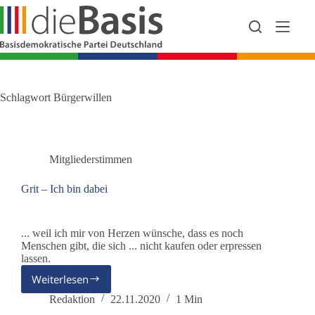
Zum
Inhalt
springen
Schlagwort
Bürgerwillen
Mitgliederstimmen
Grit – Ich bin dabei
... weil ich mir von Herzen wünsche, dass es noch
Menschen gibt, die sich ... nicht kaufen oder erpressen
lassen.
Weiterlesen
Grit
–
Redaktion
22.11.2020
1 Min
Ich