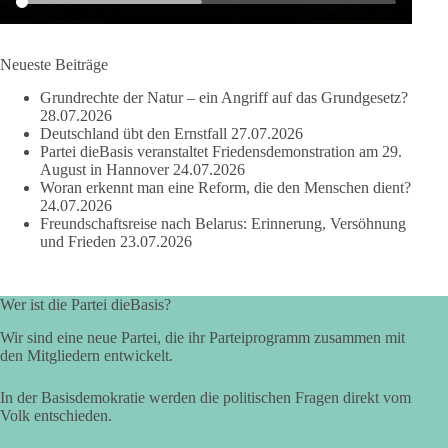
#dieBasis
#Wasserverbot
#Propaganda
#WEF
#Bürgerbeteiligung
Neueste Beiträge
Grundrechte der Natur – ein Angriff auf das Grundgesetz?
28.07.2026
219
7
55
Auf Facebook ansehen
Deutschland übt den Ernstfall
27.07.2026
Partei dieBasis veranstaltet Friedensdemonstration am 29.
DieBasis
August in Hannover
24.07.2026
1 Tag zuvor
Woran erkennt man eine Reform, die den Menschen dient?
24.07.2026
Freundschaftsreise nach Belarus: Erinnerung, Versöhnung
Wusstest du, dass Kooperation in Sachfragen etwas anderes ist
und Frieden
23.07.2026
als eine feste Koalition?
Eine Koalition bedeutet in der Regel gemeinsame
Wer ist die Partei dieBasis?
Regierungsverantwortung, feste Vereinbarungen und
dauerhafte Bindungen. Kooperation in Sachfragen bedeutet
Wir sind eine neue Partei, die ihr Parteiprogramm zusammen mit
dagegen: Ein Vorschlag wird einzeln geprüft.
den Mitgliedern entwickelt.
🟩🟩🟦🟦🟥🟥🟧🟧
In der Basisdemokratie werden die politischen Fragen direkt vom
Volk entschieden.
dieBasis Sachsen-Anhalt will eigenständig bleiben. Gute