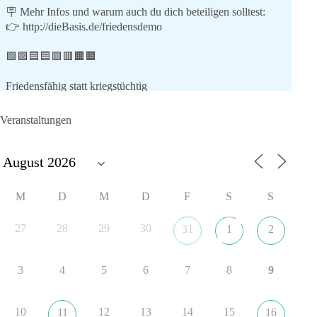
🪧 Mehr Infos und warum auch du dich beteiligen solltest:
👉
http://dieBasis.de/friedensdemo
🟩🟩🟦🟦🟥🟥🟧🟧
Friedensfähig statt kriegstüchtig
Wir stehen für
Veranstaltungen
⚠️ Sofortigen Stopp aller Waffenlieferungen ins Ausland,
zumindest in Kriegsgebiete
⚠️ Beteiligung an humanitärer Hilfe für alle Kriegsopfer
⚠️ Aufruf zum sofortigen Waffenstillstand bzw. zu
M
D
M
D
F
S
S
Friedensverhandlungen
⚠️ Einhaltung von Völkerrecht und UN-Charta
27
28
29
30
31
1
2
Mit dabei sind (Stand 9.7.26):
3
4
5
6
7
8
9
✅ Florian Pfaff, Mayor a.D. (Sprecher dieBasis AG Frieden)
✅ Anton Körner (ehem. Kandidat EU-Wahl)
✅ Michael Aggiliedis (AG Frieden der Partei dieBasis)
10
12
13
14
15
11
16