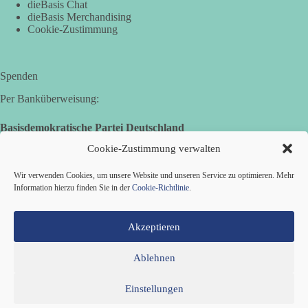
dieBasis Chat
Sie sagten immer und immer wieder: „Nur die Impfung rettet
dieBasis Merchandising
uns!“
Cookie-Zustimmung
Wir sagen heute: Die politischen Ansagen hätten fast mehr
Menschen umgebracht als das Virus selbst.
Spenden
🟩🟩🟦🟦🟥🟥🟧🟧
Per Banküberweisung:
👉 Teile diesen Beitrag, bevor die nächste Staffel wieder so
absurd wird.
Basisdemokratische Partei Deutschland
Volksbank Zollernalb
Cookie-Zustimmung verwalten
🤝 Jetzt Mitglied werden:
https://diebasis.de/mitgliedschaft/
IBAN: DE16 6539 0120 0434 1370 06
Wir verwenden Cookies, um unsere Website und unseren Service zu optimieren. Mehr
#dieBasis
#Meme
#Plandemie
#Corona
#Impfung
BIC: GENODES1EBI
Information hierzu finden Sie in der
Cookie-Richtlinie
.
Akzeptieren
633
65
86
Auf Facebook ansehen
Ablehnen
Einstellungen
Mitglied werden
Kontakt
Cookie-Richtlinie (EU)
Datenschutzerklärung
Impressum