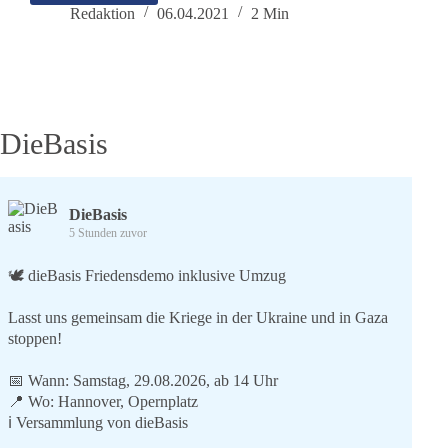
Absage
Redaktion
06.04.2021
2 Min
der
Kanzlerin
an
den
demokratischen
Wert
DieBasis
des
Föderalen
DieBasis
5 Stunden zuvor
🕊 dieBasis Friedensdemo inklusive Umzug
Lasst uns gemeinsam die Kriege in der Ukraine und in Gaza
stoppen!
📅 Wann: Samstag, 29.08.2026, ab 14 Uhr
📍 Wo: Hannover, Opernplatz
ℹ️ Versammlung von dieBasis