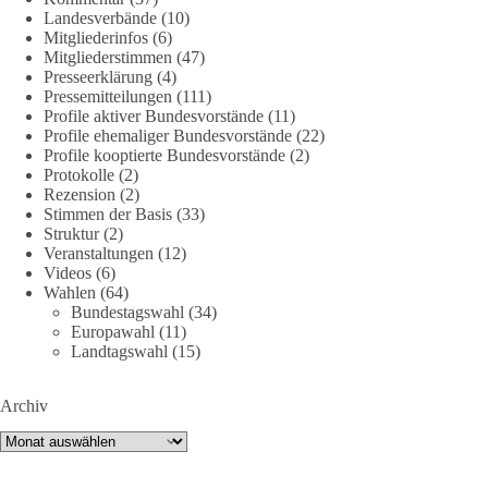
🟩🟩🟦🟦🟥🟥🟧🟧
Landesverbände
(10)
Mitgliederinfos
(6)
Quelle:
#section
-6092974" target="_blank"
Mitgliederstimmen
(47)
rel="noreferrer">https://www.bmvg.de/de/grundlagendokume
Presseerklärung
(4)
nte-strategische-ausrichtung
#section
-6092974
Pressemitteilungen
(111)
Profile aktiver Bundesvorstände
(11)
Profile ehemaliger Bundesvorstände
(22)
#dieBasis
#Umfrage
#Verteidigung
#Bundeswehr
#NATO
Profile kooptierte Bundesvorstände
(2)
Protokolle
(2)
Rezension
(2)
Stimmen der Basis
(33)
659
669
26
Auf Facebook ansehen
Struktur
(2)
Veranstaltungen
(12)
DieBasis
Videos
(6)
Wahlen
(64)
24 Stunden zuvor
Bundestagswahl
(34)
Europawahl
(11)
💧 Wasser ist kein globales Experiment
Landtagswahl
(15)
Robert Habecks (Bündnis 90/Die Grünen) Lieblingsökonomin
Archiv
Mariana Mazzucato ist Beraterin und Rednerin des World
Economic Forum (WEF). In ihrer Rede zu globalen
Archiv
Herausforderungen sprach sie sich 2022 dafür aus, bestimmte
Ressourcen als globale Güter zu betrachten. Da es bei den