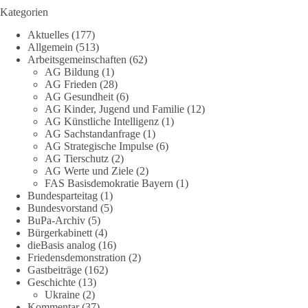
Kategorien
DieBasis
Aktuelles
(177)
10 Stunden zuvor
Allgemein
(513)
Arbeitsgemeinschaften
(62)
Jetzt abstimmen: Welche Rolle soll Deutschland in Sachen
AG Bildung
(1)
Verteidung übernehmen❓
AG Frieden
(28)
AG Gesundheit
(6)
Das Bundesministerium der Verteidigung schreibt im
AG Kinder, Jugend und Familie
(12)
AG Künstliche Intelligenz
(1)
Strategiepapier, dass die Bundeswehr zum Schutz des Landes
AG Sachstandanfrage
(1)
und der Verbündeten abschreckungs- und verteidigungsfähig
AG Strategische Impulse
(6)
sein muss. Die strategische Ausrichtung sieht vor, dass
AG Tierschutz
(2)
Deutschland in der NATO eine Führungsrolle übernimmt, zur
AG Werte und Ziele
(2)
stärksten konventionellen Armee Europas werden soll und
FAS Basisdemokratie Bayern
(1)
über die Verteidigungsbereitschaft hinaus aufrüstet.
Bundesparteitag
(1)
Bundesvorstand
(5)
BuPa-Archiv
(5)
Wie siehst du das? Mach jetzt bei unserer Umfrage mit und sag
Bürgerkabinett
(4)
uns deine Meinung:
dieBasis analog
(16)
Friedensdemonstration
(2)
point_right
https://diebasis-he.de/umfrage-des-monats-august-
Gastbeiträge
(162)
2026/
point_left
Geschichte
(13)
Ukraine
(2)
Kommentar
(37)