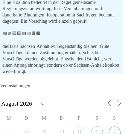
Eine Koalition bedeutet in der Regel gemeinsame
Regierungsverantwortung, feste Vereinbarungen und
dauerhafte Bindungen. Kooperation in Sachfragen bedeutet
dagegen: Ein Vorschlag wird einzeln geprüft.
🟩🟩🟦🟦🟥🟥🟧🟧
dieBasis Sachsen-Anhalt will eigenständig bleiben. Gute
Vorschläge können Zustimmung erhalten. Schlechte
Vorschläge werden abgelehnt. Entscheidend ist nicht, wer
einen Antrag einbringt, sondern ob er Sachsen-Anhalt konkret
weiterbringt.
Keine automatische Zustimmung. Keine automatische
Ablehnung. Keine politische Verschmelzung.
Veranstaltungen
💬 Was ist dir wichtiger: feste Lager oder unabhängige
Entscheidungen? 👇
#dieBasis
#SachsenAnhalt
#Landtagswahl2026
#Kooperation
M
D
M
D
F
S
S
#Sachpolitik
27
28
29
30
31
1
2