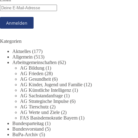
348
28
53
Auf Facebook ansehen
DieBasis
1 Tag zuvor
Kategorien
Stimmen der dieBasis – heute mit dem „Demokratie-Bestatter“
Aktuelles
(177)
Allgemein
(513)
Arbeitsgemeinschaften
(62)
Die Energiewende ist bisher kein Erfolg, sondern ein teures,
AG Bildung
(1)
ineffizientes Unterfangen. Dies belegt eine Auswertung der
AG Frieden
(28)
NZZ, wonach die Energiewende den Strom nicht billiger,
AG Gesundheit
(6)
sondern teurer gemacht hat.
AG Kinder, Jugend und Familie
(12)
AG Künstliche Intelligenz
(1)
Quelle:
https://www.nzz.ch/der-andere-blick/fehlschlag-
AG Sachstandanfrage
(1)
AG Strategische Impulse
(6)
energiewende-warum-deutschland-trotz-rekordausbau-von-
AG Tierschutz
(2)
wind-und-sonnenkraft-weniger-strom-erzeugt-ld.10006607
AG Werte und Ziele
(2)
FAS Basisdemokratie Bayern
(1)
🟩🟩🟦🟦🟥🟥🟧🟧
Bundesparteitag
(1)
Bundesvorstand
(5)
„Wir brauchen dringend wettbewerbsfähige Energiepreise und
BuPa-Archiv
(5)