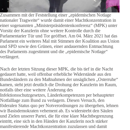
Zusammen mit der Feststellung einer „epidemischen Notlage
nationaler Tragweite“ wurde damit einer Machtkonzentration in
einer sogenannten „Ministerpräsidentenkonferenz“ (MPK) unter
Vorsitz der Kanzlerin ohne weitere Kontrolle durch die
Parlamentarier Tür und Tor geöffnet. Am 04. März 2021 hat das
Parlament ein weiteres Mal mit Stimmen der Koalition aus Union
und SPD sowie den Grünen, einer andauernden Entmachtung
des Parlaments zugestimmt und die „epidemische Notlage“
verlängert.
Nach der letzten Sitzung dieser MPK, die bis tief in die Nacht
gedauert hatte, weil offenbar erhebliche Widerstände aus den
Bundesländern zu den Maßnahmen der unsäglichen „Osterruhe“
kamen, steht jetzt deutlich die Drohung der Kanzlerin im Raum,
notfalls über eine weitere Änderung des
Infektionsschutzgesetzes, Länderkompetenzen per behaupteter
Notfalllage zum Bund zu verlagern. Diesen Versuch, den
föderalen Status quo per Notverordnungen zu übergehen, lehnen
wir Basisdemokraten vehement ab. Es widerstrebt den Säulen
und Zielen unserer Partei, die für eine klare Machtbegrenzung
eintritt, eine sich in den Händen der Kanzlerin noch stärker
manifestierende Machtkonzentration zuzulassen und damit