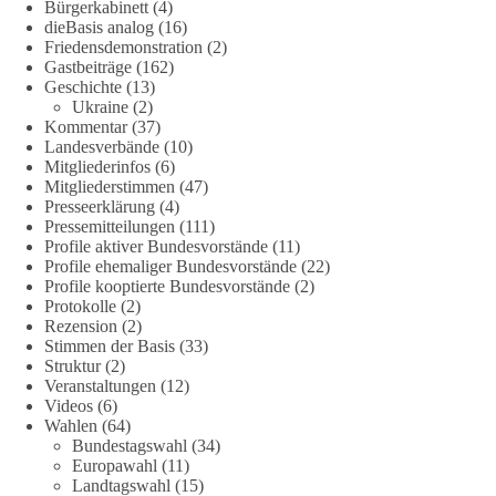
Bürgerkabinett
(4)
eine ideologiefreie Diskussion“, meint der Demokratie-
dieBasis analog
(16)
Bestatter.
Friedensdemonstration
(2)
Gastbeiträge
(162)
Wie siehst du das?
Geschichte
(13)
Ukraine
(2)
🤝 Jetzt Politik für die Menschen mitgestalten:
Kommentar
(37)
Landesverbände
(10)
https://diebasis.de/mitgliedschaft/
Mitgliederinfos
(6)
Mitgliederstimmen
(47)
#dieBasis
#energiewende
#strompreise
#wettbewerb
Presseerklärung
(4)
Pressemitteilungen
(111)
Profile aktiver Bundesvorstände
(11)
Profile ehemaliger Bundesvorstände
(22)
40
7
Auf Facebook ansehen
Profile kooptierte Bundesvorstände
(2)
Protokolle
(2)
DieBasis
Rezension
(2)
Stimmen der Basis
(33)
2 Tage(n) zuvor
Struktur
(2)
Veranstaltungen
(12)
⚡️ NATO-Gipfel in Ankara: Kriegskonferenz statt
Videos
(6)
Friedensgipfel!?
Wahlen
(64)
Bundestagswahl
(34)
Anfang Juli 2026 trafen sich 32 Bündnisstaaten sowie deren
Europawahl
(11)
Staats- und Regierungschefs zum NATO-Gipfel in der Türkei.
Landtagswahl
(15)