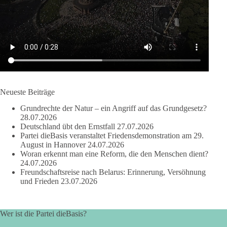
Quelle:
https://www.tagesschau.de/ausland/asien/nato-
erklaerung-ankara-100.html
#dieBasis
#NATO
#Gipfeltreffen
#Frieden
#Sicherheit
664
137
66
Auf Facebook ansehen
Neueste Beiträge
DieBasis
Grundrechte der Natur – ein Angriff auf das Grundgesetz?
2 Tage(n) zuvor
28.07.2026
Deutschland übt den Ernstfall
27.07.2026
Partei dieBasis veranstaltet Friedensdemonstration am 29.
Grundrechte der Natur – ein Angriff auf das Grundgesetz?
August in Hannover
24.07.2026
Woran erkennt man eine Reform, die den Menschen dient?
Im Politischen Frühschoppen diskutieren die Teilnehmer das
24.07.2026
Verhältnis von Mensch, Natur und Grundgesetz.
Freundschaftsreise nach Belarus: Erinnerung, Versöhnung
und Frieden
23.07.2026
Beitrag der AG Strategische Impulse
Kann die Natur Träger eigener Grundrechte sein? Oder würde
Wer ist die Partei dieBasis?
eine solche Entwicklung das Fundament unseres