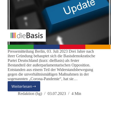
Pressemitteilung Berlin, 03. Juli 2023 Drei Jahre nach
ihrer Gründung behauptet sich die Basisdemokratische
Partei Deutschland (kurz: dieBasis) als fester
Bestandteil der außerparlamentarischen Opposition.
Entstanden aus einem Teil der Widerstandsbewegung
gegen die unverhältnismäßigen Maßnahmen in der
sogenannten „Corona-Pandemie“, hat sie…
Weiterlesen
Die
Basisdemokratische
Redaktion (hg)
03.07.2023
4 Min
Partei
feiert
ihr
dreijähriges