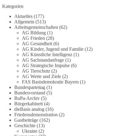
Vorhaben war bis zur Veröffentlichung von
Kategorien
Apollo kaum bekannt.
Aktuelles
(177)
Allgemein
(513)
🟩🟩🟦🟦🟥🟥🟧🟧
Arbeitsgemeinschaften
(62)
AG Bildung
(1)
Versorgungssicherheit ist keine Nebensache. Sie
AG Frieden
(28)
AG Gesundheit
(6)
ist Voraussetzung für Freiheit, Wirtschaft und den
AG Kinder, Jugend und Familie
(12)
Alltag der Menschen.
AG Künstliche Intelligenz
(1)
AG Sachstandanfrage
(1)
dieBasis steht für eine bezahlbare, sichere und
AG Strategische Impulse
(6)
unabhängige Energieversorgung.
AG Tierschutz
(2)
AG Werte und Ziele
(2)
FAS Basisdemokratie Bayern
(1)
Eine resiliente Gesellschaft erkennt man nicht
Bundesparteitag
(1)
daran, wie sie Strommangel verwaltet, sondern
Bundesvorstand
(5)
daran, wie sie ihn verhindert!
BuPa-Archiv
(5)
Bürgerkabinett
(4)
Quellen:
https://apollo-news.net/geheimplan-
dieBasis analog
(16)
energiekrise-bundesnetzagentur-bereitet-sich-auf-
Friedensdemonstration
(2)
Gastbeiträge
(162)
strommangel-ueber-mehrere-tage-bis-wochen-vor/
Geschichte
(13)
und
https://www.merkur.de/deutschland/der-
Ukraine
(2)
geheimplan-gegen-stromausfalle-der-