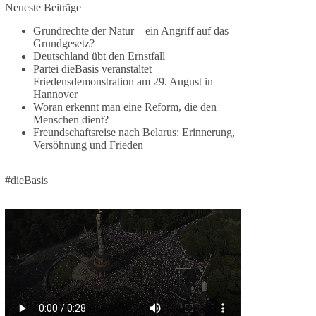
Neueste Beiträge
Die Ereignisse in Ceuta zeigen, wie schnell
Menschen zwischen geopolitische Interessen
Grundrechte der Natur – ein Angriff auf das
geraten können. Unabhängig davon, welche
Grundgesetz?
Deutschland übt den Ernstfall
politischen oder diplomatischen Ursachen diese
Partei dieBasis veranstaltet
Krise im Einzelnen hatte, eines wird deutlich:
Friedensdemonstration am 29. August in
Wenn Migration als Druckmittel eingesetzt oder
Hannover
von Schleusernetzwerken ausgenutzt werden
Woran erkennt man eine Reform, die den
kann, verlieren am Ende immer die Menschen.
Menschen dient?
Freundschaftsreise nach Belarus: Erinnerung,
Versöhnung und Frieden
🟩🟩🟦🟦🟥🟥🟧🟧
dieBasis meint:
#dieBasis
Wer Menschen für politische Interessen
instrumentalisiert, verliert den Menschen aus dem
Blick.
Europa braucht eine Migrationspolitik, die auf
drei Grundpfeilern beruht:
✅ Achtung der Menschenwürde