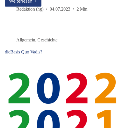
Weiterlesen
Liebe
Basis,
Redaktion (hg)
04.07.2023
2 Min
mit
dem
heutigen
Tage
bist
Allgemein
,
Geschichte
du
genau
dieBasis Quo Vadis?
3
Jahre
alt!