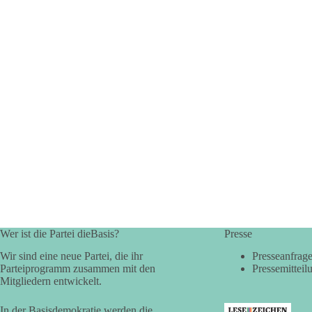
Wer ist die Partei dieBasis?
Presse
Wir sind eine neue Partei, die ihr
Presseanfrag
Parteiprogramm zusammen mit den
Pressemitteil
Mitgliedern entwickelt.
In der Basisdemokratie werden die