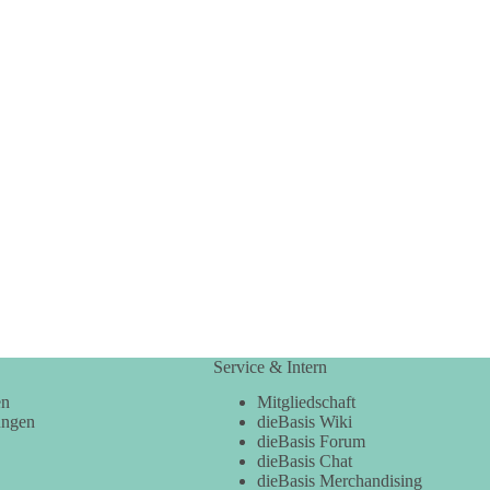
Service & Intern
en
Mitgliedschaft
ungen
dieBasis Wiki
dieBasis Forum
dieBasis Chat
dieBasis Merchandising