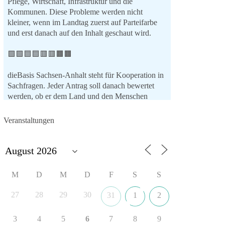
Pflege, Wirtschaft, Infrastruktur und die
Kommunen. Diese Probleme werden nicht
kleiner, wenn im Landtag zuerst auf Parteifarbe
und erst danach auf den Inhalt geschaut wird.
🟩🟩🟦🟦🟥🟥🟧🟧
dieBasis Sachsen-Anhalt steht für Kooperation in
Sachfragen. Jeder Antrag soll danach bewertet
werden, ob er dem Land und den Menschen
wirklich nützt.
Zustimmung, wenn ein Vorschlag sinnvoll ist.
Veranstaltungen
Ablehnung, wenn er Sachsen-Anhalt nicht
weiterbringt.
💬 Was ist dir wichtiger: der Absender eines
Antrags oder das Ergebnis für Sachsen-Anhalt?
M
D
M
D
F
S
S
#dieBasis
#sachsenanhalt
#ltw2026
27
28
29
30
31
1
2
#landtagswahl
3
4
5
6
7
8
9
👉 Folgen: