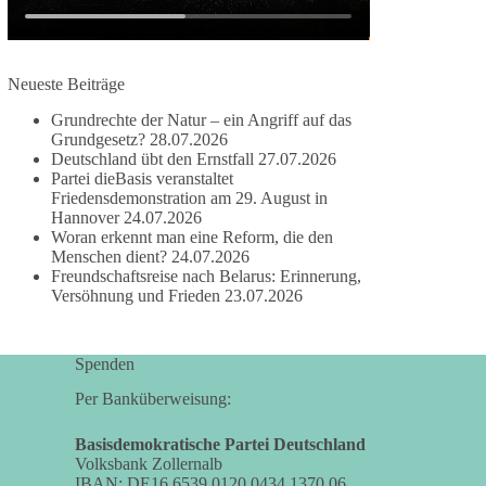
✅ Wahrung rechtsstaatlicher Verfahren
✅ Verantwortung statt Symbolpolitik
Krisen dürfen nicht verwaltet werden, sie müssen
Neueste Beiträge
verhindert werden. Das gelingt nur durch eine
Grundrechte der Natur – ein Angriff auf das
Politik, die Fluchtursachen bekämpft,
Grundgesetz?
28.07.2026
Schleuserkriminalität entschlossen entgegentritt
Deutschland übt den Ernstfall
27.07.2026
und Migration nicht zum Gegenstand
Partei dieBasis veranstaltet
geopolitischer Machtspiele werden lässt.
Friedensdemonstration am 29. August in
Hannover
24.07.2026
Woran erkennt man eine Reform, die den
Der Mensch darf niemals zum Spielball
Menschen dient?
24.07.2026
politischer Interessen werden.
Freundschaftsreise nach Belarus: Erinnerung,
Versöhnung und Frieden
23.07.2026
#dieBasis
#Migration
#Europa
#Menschenwürde
#Rechtsstaat
#Frieden
#Subsidiarität
Spenden
Per Banküberweisung:
41
15
5
Auf Facebook ansehen
Basisdemokratische Partei Deutschland
DieBasis
Volksbank Zollernalb
IBAN: DE16 6539 0120 0434 1370 06
2 Tage(n) zuvor