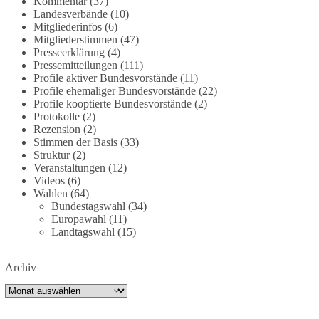
Kommentar
(37)
bundesnetzagentur-zr-94423201.html?
Landesverbände
(10)
utm_source=chatgpt.com
Mitgliederinfos
(6)
Mitgliederstimmen
(47)
Presseerklärung
(4)
🟩🟩🟦🟦🟥🟥🟧🟧
Pressemitteilungen
(111)
Profile aktiver Bundesvorstände
(11)
Wieder ein Beispiel dafür, warum wir 1 Milliarde
Profile ehemaliger Bundesvorstände
(22)
für freie Medien fordern sollten: 👉 Jetzt Petition
Profile kooptierte Bundesvorstände
(2)
unterzeichnen
Protokolle
(2)
Rezension
(2)
Stimmen der Basis
(33)
#dieBasis
#Energie
#Versorgungssicherheit
Struktur
(2)
#Infrastruktur
#Technologieoffen
#Resilienz
Veranstaltungen
(12)
Videos
(6)
Wahlen
(64)
Bundestagswahl
(34)
158
26
69
Auf Facebook ansehen
Europawahl
(11)
Landtagswahl
(15)
DieBasis
2 Tage(n) zuvor
Archiv
🌍 Migration darf niemals zum politischen
Archiv
Druckmittel werden.