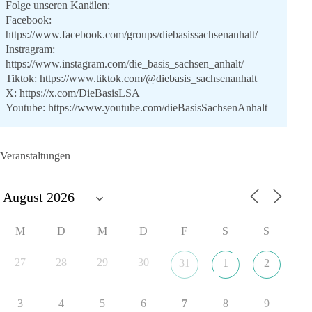
Folge unseren Kanälen:
Facebook:
https://www.facebook.com/groups/diebasissachsenanhalt/
Instragram:
https://www.instagram.com/die_basis_sachsen_anhalt/
Tiktok:
https://www.tiktok.com/@diebasis_sachsenanhalt
X:
https://x.com/DieBasisLSA
Youtube:
https://www.youtube.com/dieBasisSachsenAnhalt
🟩🟩🟦🟦🟥🟥🟧🟧
Veranstaltungen
Like, teile und kommentiere unsere Beiträge, damit noch mehr
Menschen mitbekommen, wofür wir stehen und warum es sich
lohnt, dieBasis zu wählen.
Mehr Infos:
https://diebasis-st.de/wahlprogramm/
M
D
M
D
F
S
S
#dieBasis
#Landtagswahl
#SachsenAnhalt
#DeineStimmezählt
#jetztunterstützen
27
28
29
30
31
1
2
3
4
5
6
7
8
9
22
3
5
Auf Facebook ansehen