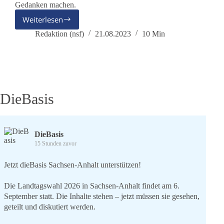
Gedanken machen.
Weiterlesen
Links
&
Redaktion (nsf)
21.08.2023
10 Min
Rechts
–
und
was
hat
dieBasis
DieBasis
damit
zu
tun?
DieBasis
15 Stunden zuvor
Jetzt dieBasis Sachsen-Anhalt unterstützen!
Die Landtagswahl 2026 in Sachsen-Anhalt findet am 6.
September statt. Die Inhalte stehen – jetzt müssen sie gesehen,
geteilt und diskutiert werden.