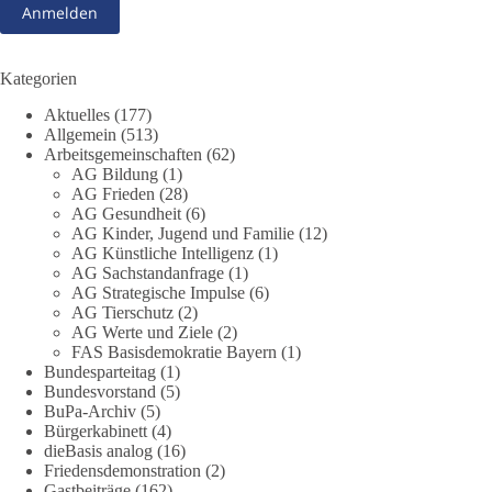
Folgen für Kinder, Familien, Unternehmen und das Vertrauen
in unseren Rechtsstaat?
🟩🟩🟦🟦🟥🟥🟧🟧
Kategorien
Aktuelles
(177)
Eine demokratische Gesellschaft lebt nicht davon, unbequeme
Allgemein
(513)
Fragen zu vermeiden. Sie lebt davon, Fragen offen zu stellen
Arbeitsgemeinschaften
(62)
und transparent zu beantworten.
AG Bildung
(1)
AG Frieden
(28)
AG Gesundheit
(6)
dieBasis fordert deshalb weiterhin eine unabhängige,
AG Kinder, Jugend und Familie
(12)
vollständige und transparente Aufarbeitung der Corona-Politik.
AG Künstliche Intelligenz
(1)
Ohne Denkverbote, ohne Vorverurteilungen und ohne Tabus.
AG Sachstandanfrage
(1)
AG Strategische Impulse
(6)
Quellen:
https://apnews.com/article/fauci-diaries-covid-origins-
AG Tierschutz
(2)
rand-paul-6b25da9f75a0becbaf2886ab22643e67
und
AG Werte und Ziele
(2)
FAS Basisdemokratie Bayern
(1)
https://www.tichyseinblick.de/kolumnen/aus-aller-welt/usa-
Bundesparteitag
(1)
tagebuch-fauci-corona-impfung/
Bundesvorstand
(5)
BuPa-Archiv
(5)
#dieBasis
#Corona
#Aufarbeitung
#Transparenz
#Demokratie
Bürgerkabinett
(4)
#Vertrauen
dieBasis analog
(16)
Friedensdemonstration
(2)
Gastbeiträge
(162)