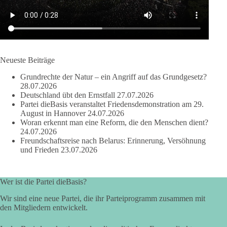
🟩🟩🟦🟦🟥🟥🟧🟧
dieBasis Sachsen-Anhalt steht für Kooperation in Sachfragen.
Jeder Antrag soll danach bewertet werden, ob er dem Land
und den Menschen wirklich nützt.
Neueste Beiträge
Zustimmung, wenn ein Vorschlag sinnvoll ist. Ablehnung,
Grundrechte der Natur – ein Angriff auf das Grundgesetz?
wenn er Sachsen-Anhalt nicht weiterbringt.
28.07.2026
Deutschland übt den Ernstfall
27.07.2026
💬 Was ist dir wichtiger: der Absender eines Antrags oder das
Partei dieBasis veranstaltet Friedensdemonstration am 29.
Ergebnis für Sachsen-Anhalt?
August in Hannover
24.07.2026
Woran erkennt man eine Reform, die den Menschen dient?
24.07.2026
#dieBasis
#sachsenanhalt
#ltw2026
#landtagswahl
Freundschaftsreise nach Belarus: Erinnerung, Versöhnung
und Frieden
23.07.2026
👉 Folgen:
https://www.facebook.com/groups/diebasissachsenanhalt/
Wer ist die Partei dieBasis?
Wir sind eine neue Partei, die ihr Parteiprogramm zusammen mit
24
6
2
Auf Facebook ansehen
den Mitgliedern entwickelt.
DieBasis