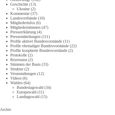
Geschichte
(13)
239
36
60
Ukraine
(2)
Auf Facebook ansehen
Kommentar
(37)
Landesverbände
(10)
DieBasis
Mitgliederinfos
(6)
1 Tag zuvor
Mitgliederstimmen
(47)
Presseerklärung
(4)
🕊 Wir wollen den Krieg mit Russland nicht!
Pressemitteilungen
(111)
Profile aktiver Bundesvorstände
(11)
Profile ehemaliger Bundesvorstände
(22)
Am 20. Juni 2026 fand in Berlin am Brandenburger Tor die
Profile kooptierte Bundesvorstände
(2)
Demonstration mit dem Motto „Russland ist nicht unser
Protokolle
(2)
Feind“ statt.
Rezension
(2)
Stimmen der Basis
(33)
Hier ein Auszug aus der Rede von der
Struktur
(2)
Veranstaltungen
(12)
Bundestagsabgeordneten Sevim Dağdelen (BSW).
Videos
(6)
Wahlen
(64)
„Wir müssen Nein sagen zu diesem stinkenden
Bundestagswahl
(34)
Revanchismus!“
Europawahl
(11)
Landtagswahl
(15)
👉 Hier geht es zum vollständigen Video:
https://www.youtube.com/live/a9hOswSNg4I?
Archiv
si=2b_C6GgNY9EB-rXw