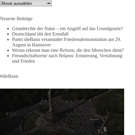
Archiv
🟩🟩🟦🟦🟥🟥🟧🟧
Neueste Beiträge
❤️ Wir freuen uns über deine Unterstützung:
https://diebasis.de/spenden/
Grundrechte der Natur – ein Angriff auf das Grundgesetz?
Deutschland übt den Ernstfall
Partei dieBasis veranstaltet Friedensdemonstration am 29.
#dieBasis
#frieden
#russandistnichtunserFeind
#friedenspartei
August in Hannover
Woran erkennt man eine Reform, die den Menschen dient?
Freundschaftsreise nach Belarus: Erinnerung, Versöhnung
und Frieden
377
168
37
Auf Facebook ansehen
DieBasis
#dieBasis
2 Tage(n) zuvor
Wusstest du, dass ein guter Antrag nicht besser oder schlechter
wird, nur weil er von einer bestimmten Partei kommt?
Sachsen-Anhalt braucht Lösungen für Schule, Pflege,
Wirtschaft, Infrastruktur und die Kommunen. Diese Probleme
werden nicht kleiner, wenn im Landtag zuerst auf Parteifarbe
und erst danach auf den Inhalt geschaut wird.