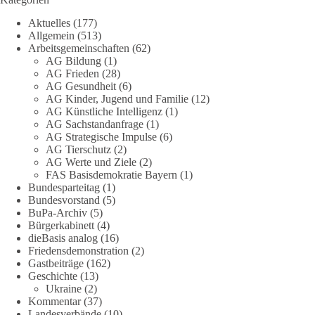
„Grundrechte der Natur“ weit über klassischen Naturschutz
Aktuelles
(177)
hinausreichen und grundlegende Fragen zum Menschenbild,
Allgemein
(513)
zum Rechtsstaat und zur Demokratie aufwerfen. [...]
Arbeitsgemeinschaften
(62)
AG Bildung
(1)
👉 Hier weiterlesen:
https://diebasis-
AG Frieden
(28)
AG Gesundheit
(6)
partei.de/2026/07/grundrechte-der-natur-ein-angriff-auf-das-
AG Kinder, Jugend und Familie
(12)
grundgesetz/
AG Künstliche Intelligenz
(1)
AG Sachstandanfrage
(1)
🟩🟩🟦🟦🟥🟥🟧🟧
AG Strategische Impulse
(6)
AG Tierschutz
(2)
Es ging weniger um fertige Antworten als um eine Debatte
AG Werte und Ziele
(2)
FAS Basisdemokratie Bayern
(1)
darüber, wie Freiheit, Verantwortung, Naturschutz und
Bundesparteitag
(1)
Grundrechte in einer demokratischen Gesellschaft künftig
Bundesvorstand
(5)
miteinander in Einklang gebracht werden können.
BuPa-Archiv
(5)
Bürgerkabinett
(4)
#dieBasis
#natur
#grundrechte
#grundgesetz
#demokratie
dieBasis analog
(16)
Friedensdemonstration
(2)
Gastbeiträge
(162)
Geschichte
(13)
38
7
8
Ukraine
(2)
Auf Facebook ansehen
Kommentar
(37)
Landesverbände
(10)