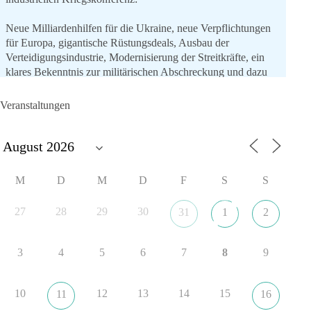
Neue Milliardenhilfen für die Ukraine, neue Verpflichtungen
für Europa, gigantische Rüstungsdeals, Ausbau der
Verteidigungsindustrie, Modernisierung der Streitkräfte, ein
klares Bekenntnis zur militärischen Abschreckung und dazu
die Forderung, der Iran dürfe keine Kernwaffe besitzen.
Veranstaltungen
Und wo war der Austausch über eine friedensorientierte
Politik?
🟩🟩🟦🟦🟥🟥🟧🟧
M
D
M
D
F
S
S
dieBasis fordert als einzige Partei in Deutschland den Austritt
aus der NATO. Ein Gipfel, der mehr nach Rüstungsdeal als
27
28
29
30
31
1
2
nach Friedenspolitik klingt, wird niemals Sicherheit schaffen,
ob nun in Deutschland oder weltweit.
3
4
5
6
7
8
9
Quelle:
https://www.tagesschau.de/ausland/asien/nato-
erklaerung-ankara-100.html
10
12
13
14
15
11
16
#dieBasis
#NATO
#Gipfeltreffen
#Frieden
#Sicherheit