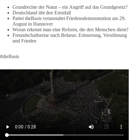
lohnt, dieBasis zu wählen.
Grundrechte der Natur – ein Angriff auf das Grundgesetz?
Deutschland übt den Ernstfall
Mehr Infos:
https://diebasis-st.de/wahlprogramm/
Partei dieBasis veranstaltet Friedensdemonstration am 29.
August in Hannover
#dieBasis
#Landtagswahl
#SachsenAnhalt
Woran erkennt man eine Reform, die den Menschen dient?
#DeineStimmezählt
#jetztunterstützen
Freundschaftsreise nach Belarus: Erinnerung, Versöhnung
und Frieden
58
6
14
Auf Facebook ansehen
#dieBasis
DieBasis
2 Tage(n) zuvor
🔎 Über 100-mal keine Antwort.
Anthony Fauci, Immunologe und Berater des ehemaligen US-
Präsidenten, hat bei einer Anhörung des US-Senats auf mehr
als 100 Fragen die Aussage verweigert. Die juristische
Bewertung werden Gerichte und Ermittlungen klären – auch
auf Basis seines Tagebuches. Doch unabhängig davon zeigt
der Vorgang eines deutlich: