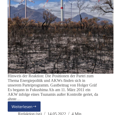
Hinweis der Reaktion: Die Positionen der Partei zum
Thema Energiepolitik und AKWs finden sich in
unserem Parteiprogramm. Gastbeitrag von Holger Gräf
Es begann in Fukushima Als am 11. März 2011 ein
AKW infolge eines Tsunamis außer Kontrolle geriet, da
ahnte…
Weiterlesen
Energiewende
–
Redaktion (sn)
14.05.2022
4 Min