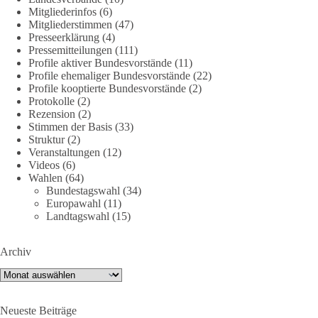
DieBasis
Mitgliederinfos
(6)
2 Tage(n) zuvor
Mitgliederstimmen
(47)
Presseerklärung
(4)
Jetzt dieBasis Sachsen-Anhalt unterstützen!
Pressemitteilungen
(111)
Profile aktiver Bundesvorstände
(11)
Profile ehemaliger Bundesvorstände
(22)
Die Landtagswahl 2026 in Sachsen-Anhalt findet am 6.
Profile kooptierte Bundesvorstände
(2)
September statt. Die Inhalte stehen – jetzt müssen sie gesehen,
Protokolle
(2)
geteilt und diskutiert werden.
Rezension
(2)
Stimmen der Basis
(33)
Folge unseren Kanälen:
Struktur
(2)
Veranstaltungen
(12)
Facebook:
Videos
(6)
https://www.facebook.com/groups/diebasissachsenanhalt/
Wahlen
(64)
Instragram:
Bundestagswahl
(34)
https://www.instagram.com/die_basis_sachsen_anhalt/
Europawahl
(11)
Tiktok:
https://www.tiktok.com/@diebasis_sachsenanhalt
Landtagswahl
(15)
X:
https://x.com/DieBasisLSA
Youtube:
https://www.youtube.com/dieBasisSachsenAnhalt
Archiv
🟩🟩🟦🟦🟥🟥🟧🟧
Archiv
Like, teile und kommentiere unsere Beiträge, damit noch mehr
Neueste Beiträge
Menschen mitbekommen, wofür wir stehen und warum es sich