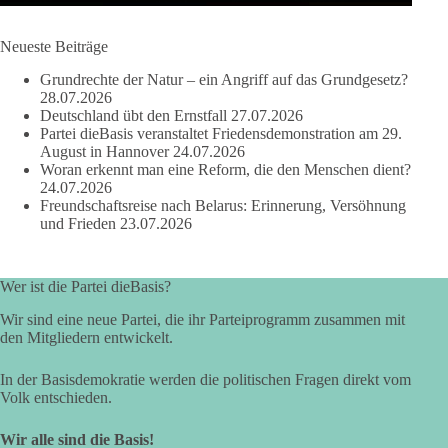
Die Corona-Zeit ist noch lange nicht aufgearbeitet.
Neueste Beiträge
Auch in Deutschland warten viele Menschen bis heute auf
Grundrechte der Natur – ein Angriff auf das Grundgesetz?
Antworten:
28.07.2026
Deutschland übt den Ernstfall
27.07.2026
❓ Wie wurden politische Entscheidungen getroffen?
Partei dieBasis veranstaltet Friedensdemonstration am 29.
August in Hannover
24.07.2026
❓ Welche Maßnahmen waren notwendig und welche nicht?
Woran erkennt man eine Reform, die den Menschen dient?
❓Und wer übernimmt die Verantwortung für die massiven
24.07.2026
Folgen für Kinder, Familien, Unternehmen und das Vertrauen
Freundschaftsreise nach Belarus: Erinnerung, Versöhnung
in unseren Rechtsstaat?
und Frieden
23.07.2026
🟩🟩🟦🟦🟥🟥🟧🟧
Wer ist die Partei dieBasis?
Eine demokratische Gesellschaft lebt nicht davon, unbequeme
Wir sind eine neue Partei, die ihr Parteiprogramm zusammen mit
Fragen zu vermeiden. Sie lebt davon, Fragen offen zu stellen
den Mitgliedern entwickelt.
und transparent zu beantworten.
In der Basisdemokratie werden die politischen Fragen direkt vom
dieBasis fordert deshalb weiterhin eine unabhängige,
Volk entschieden.
vollständige und transparente Aufarbeitung der Corona-Politik.
Ohne Denkverbote, ohne Vorverurteilungen und ohne Tabus.
Wir alle sind die Basis!