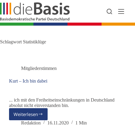
Zum
Inhalt
springen
Schlagwort
Statistiklüge
Mitgliederstimmen
Kurt – Ich bin dabei
... ich mit den Freiheitseinschränkungen in Deutschland
absolut nicht einverstanden bin.
Weiterlesen
Kurt
–
Redaktion
16.11.2020
1 Min
Ich
bin