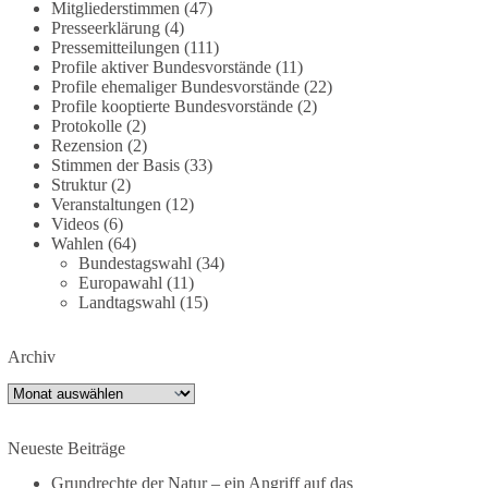
Mitgliederstimmen
(47)
dieBasis fordert deshalb weiterhin eine
Presseerklärung
(4)
unabhängige, vollständige und transparente
Pressemitteilungen
(111)
Aufarbeitung der Corona-Politik. Ohne
Profile aktiver Bundesvorstände
(11)
Profile ehemaliger Bundesvorstände
(22)
Denkverbote, ohne Vorverurteilungen und ohne
Profile kooptierte Bundesvorstände
(2)
Tabus.
Protokolle
(2)
Rezension
(2)
Quellen:
https://apnews.com/article/fauci-diaries-
Stimmen der Basis
(33)
covid-origins-rand-paul-
Struktur
(2)
6b25da9f75a0becbaf2886ab22643e67
und
Veranstaltungen
(12)
Videos
(6)
https://www.tichyseinblick.de/kolumnen/aus-aller-
Wahlen
(64)
welt/usa-tagebuch-fauci-corona-impfung/
Bundestagswahl
(34)
Europawahl
(11)
#dieBasis
#Corona
#Aufarbeitung
#Transparenz
Landtagswahl
(15)
#Demokratie
#Vertrauen
Archiv
Archiv
239
36
60
Auf Facebook ansehen
Neueste Beiträge
DieBasis
2 Tage(n) zuvor
Grundrechte der Natur – ein Angriff auf das