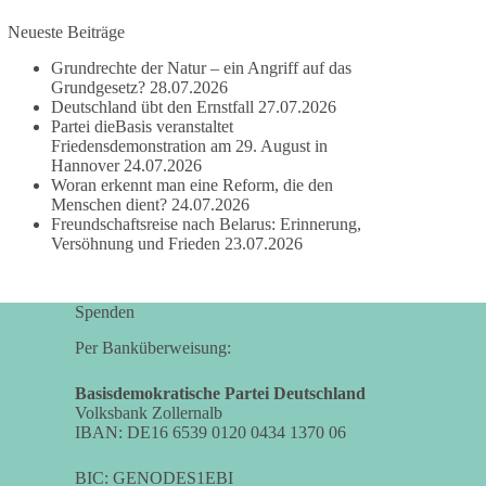
Neueste Beiträge
#dieBasis
#frieden
#russandistnichtunserFeind
#friedenspartei
Grundrechte der Natur – ein Angriff auf das
Grundgesetz?
28.07.2026
Deutschland übt den Ernstfall
27.07.2026
Partei dieBasis veranstaltet
377
168
37
Auf Facebook ansehen
Friedensdemonstration am 29. August in
Hannover
24.07.2026
Woran erkennt man eine Reform, die den
DieBasis
Menschen dient?
24.07.2026
2 Tage(n) zuvor
Freundschaftsreise nach Belarus: Erinnerung,
Versöhnung und Frieden
23.07.2026
Wusstest du, dass ein guter Antrag nicht besser
oder schlechter wird, nur weil er von einer
bestimmten Partei kommt?
Spenden
Sachsen-Anhalt braucht Lösungen für Schule,
Per Banküberweisung:
Pflege, Wirtschaft, Infrastruktur und die
Kommunen. Diese Probleme werden nicht
Basisdemokratische Partei Deutschland
Volksbank Zollernalb
kleiner, wenn im Landtag zuerst auf Parteifarbe
IBAN: DE16 6539 0120 0434 1370 06
und erst danach auf den Inhalt geschaut wird.
BIC: GENODES1EBI
🟩🟩🟦🟦🟥🟥🟧🟧