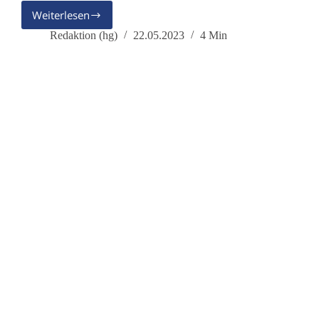
Weiterlesen
Politische
Wende
Redaktion (hg)
22.05.2023
4 Min
durch
vereinte
Kräfte?