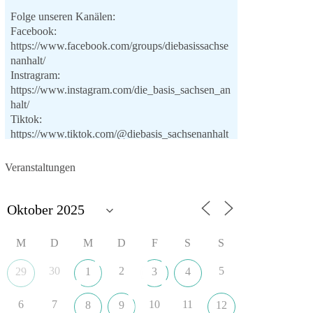
Folge unseren Kanälen:
Facebook:
https://www.facebook.com/groups/diebasissachse
nanhalt/
Instragram:
https://www.instagram.com/die_basis_sachsen_an
halt/
Tiktok:
https://www.tiktok.com/@diebasis_sachsenanhalt
X:
https://x.com/DieBasisLSA
Youtube:
Veranstaltungen
https://www.youtube.com/dieBasisSachsenAnhalt
🟩🟩🟦🟦🟥🟥🟧🟧
Like, teile und kommentiere unsere Beiträge,
M
D
M
D
F
S
S
damit noch mehr Menschen mitbekommen, wofür
wir stehen und warum es sich lohnt, dieBasis zu
30
2
5
29
1
3
4
wählen.
Mehr Infos:
https://diebasis-st.de/wahlprogramm/
6
7
10
11
8
9
12