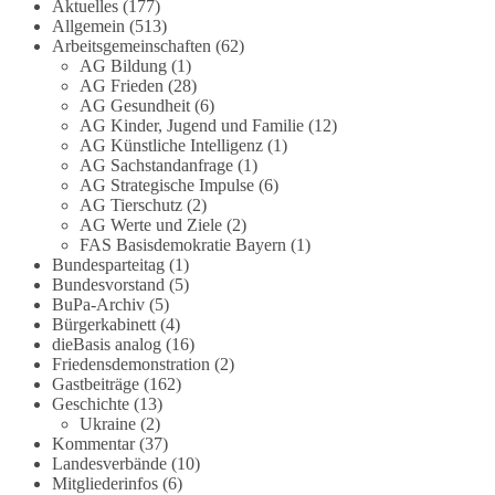
Die Corona-Zeit ist noch lange nicht
Aktuelles
(177)
Allgemein
(513)
aufgearbeitet.
Arbeitsgemeinschaften
(62)
AG Bildung
(1)
Auch in Deutschland warten viele Menschen bis
AG Frieden
(28)
heute auf Antworten:
AG Gesundheit
(6)
AG Kinder, Jugend und Familie
(12)
❓ Wie wurden politische Entscheidungen
AG Künstliche Intelligenz
(1)
AG Sachstandanfrage
(1)
getroffen?
AG Strategische Impulse
(6)
❓ Welche Maßnahmen waren notwendig und
AG Tierschutz
(2)
welche nicht?
AG Werte und Ziele
(2)
❓Und wer übernimmt die Verantwortung für die
FAS Basisdemokratie Bayern
(1)
massiven Folgen für Kinder, Familien,
Bundesparteitag
(1)
Unternehmen und das Vertrauen in unseren
Bundesvorstand
(5)
BuPa-Archiv
(5)
Rechtsstaat?
Bürgerkabinett
(4)
dieBasis analog
(16)
🟩🟩🟦🟦🟥🟥🟧🟧
Friedensdemonstration
(2)
Gastbeiträge
(162)
Eine demokratische Gesellschaft lebt nicht davon,
Geschichte
(13)
unbequeme Fragen zu vermeiden. Sie lebt davon,
Ukraine
(2)
Kommentar
(37)
Fragen offen zu stellen und transparent zu
Landesverbände
(10)
beantworten.
Mitgliederinfos
(6)