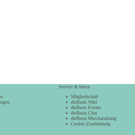
Service & Intern
en
Mitgliedschaft
ungen
dieBasis Wiki
dieBasis Forum
dieBasis Chat
dieBasis Merchandising
Cookie-Zustimmung