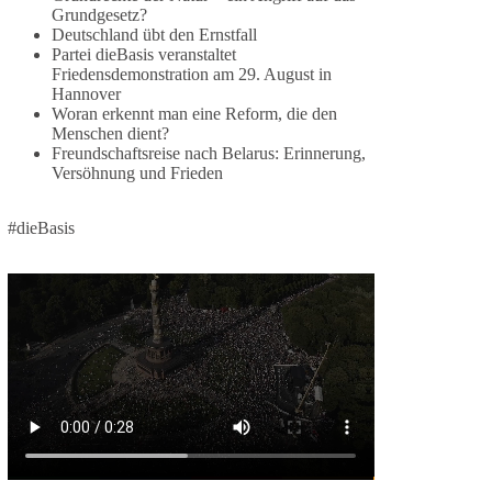
Grundgesetz?
🕊 Wir wollen den Krieg mit Russland nicht!
Deutschland übt den Ernstfall
Partei dieBasis veranstaltet
Am 20. Juni 2026 fand in Berlin am
Friedensdemonstration am 29. August in
Hannover
Brandenburger Tor die Demonstration mit dem
Woran erkennt man eine Reform, die den
Motto „Russland ist nicht unser Feind“ statt.
Menschen dient?
Freundschaftsreise nach Belarus: Erinnerung,
Hier ein Auszug aus der Rede von der
Versöhnung und Frieden
Bundestagsabgeordneten Sevim Dağdelen
(BSW).
#dieBasis
„Wir müssen Nein sagen zu diesem stinkenden
Revanchismus!“
👉 Hier geht es zum vollständigen Video:
https://www.youtube.com/live/a9hOswSNg4I?
si=2b_C6GgNY9EB-rXw
🟩🟩🟦🟦🟥🟥🟧🟧
❤️ Wir freuen uns über deine Unterstützung:
https://diebasis.de/spenden/