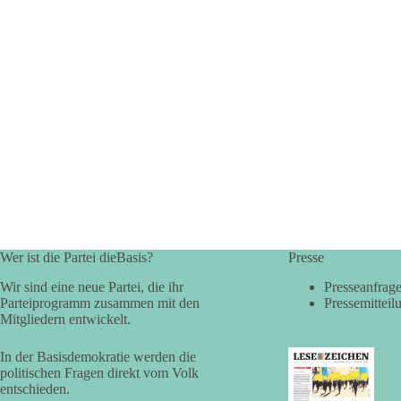
Wer ist die Partei dieBasis?
Presse
Wir sind eine neue Partei, die ihr
Presseanfrag
Parteiprogramm zusammen mit den
Pressemitteil
Mitgliedern entwickelt.
In der Basisdemokratie werden die
politischen Fragen direkt vom Volk
entschieden.