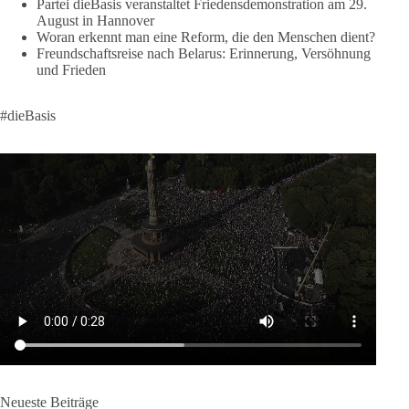
Partei dieBasis veranstaltet Friedensdemonstration am 29.
klares Bekenntnis zur militärischen Abschreckung und dazu
August in Hannover
die Forderung, der Iran dürfe keine Kernwaffe besitzen.
Woran erkennt man eine Reform, die den Menschen dient?
Freundschaftsreise nach Belarus: Erinnerung, Versöhnung
Und wo war der Austausch über eine friedensorientierte
und Frieden
Politik?
#dieBasis
🟩🟩🟦🟦🟥🟥🟧🟧
dieBasis fordert als einzige Partei in Deutschland den Austritt
aus der NATO. Ein Gipfel, der mehr nach Rüstungsdeal als
nach Friedenspolitik klingt, wird niemals Sicherheit schaffen,
ob nun in Deutschland oder weltweit.
Quelle:
https://www.tagesschau.de/ausland/asien/nato-
erklaerung-ankara-100.html
#dieBasis
#NATO
#Gipfeltreffen
#Frieden
#Sicherheit
664
137
66
Auf Facebook ansehen
Neueste Beiträge