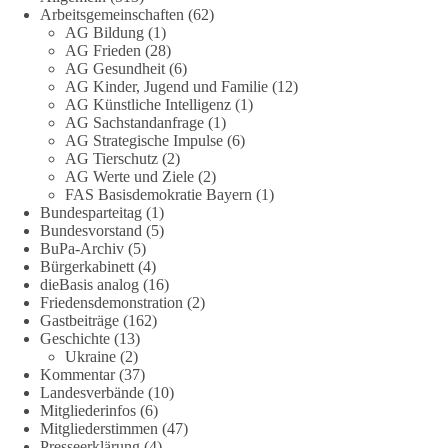
Arbeitsgemeinschaften
(62)
Die Energiewende ist bisher kein Erfolg, sondern ein teures,
AG Bildung
(1)
ineffizientes Unterfangen. Dies belegt eine Auswertung der
AG Frieden
(28)
NZZ, wonach die Energiewende den Strom nicht billiger,
AG Gesundheit
(6)
sondern teurer gemacht hat.
AG Kinder, Jugend und Familie
(12)
AG Künstliche Intelligenz
(1)
Quelle:
https://www.nzz.ch/der-andere-blick/fehlschlag-
AG Sachstandanfrage
(1)
AG Strategische Impulse
(6)
energiewende-warum-deutschland-trotz-rekordausbau-von-
AG Tierschutz
(2)
wind-und-sonnenkraft-weniger-strom-erzeugt-ld.10006607
AG Werte und Ziele
(2)
FAS Basisdemokratie Bayern
(1)
🟩🟩🟦🟦🟥🟥🟧🟧
Bundesparteitag
(1)
Bundesvorstand
(5)
„Wir brauchen dringend wettbewerbsfähige Energiepreise und
BuPa-Archiv
(5)
Bürgerkabinett
(4)
eine ideologiefreie Diskussion“, meint der Demokratie-
dieBasis analog
(16)
Bestatter.
Friedensdemonstration
(2)
Gastbeiträge
(162)
Wie siehst du das?
Geschichte
(13)
Ukraine
(2)
🤝 Jetzt Politik für die Menschen mitgestalten:
Kommentar
(37)
Landesverbände
(10)
https://diebasis.de/mitgliedschaft/
Mitgliederinfos
(6)
Mitgliederstimmen
(47)
#dieBasis
#energiewende
#strompreise
#wettbewerb
Presseerklärung
(4)