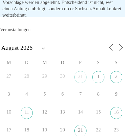
Vorschläge werden abgelehnt. Entscheidend ist nicht, wer
einen Antrag einbringt, sondern ob er Sachsen-Anhalt konkret
weiterbringt.
Keine automatische Zustimmung. Keine automatische
Ablehnung. Keine politische Verschmelzung.
Veranstaltungen
💬 Was ist dir wichtiger: feste Lager oder unabhängige
Entscheidungen? 👇
#dieBasis
#SachsenAnhalt
#Landtagswahl2026
#Kooperation
M
D
M
D
F
S
S
#Sachpolitik
27
28
29
30
31
1
2
6
2
Auf Facebook ansehen
3
4
5
6
7
8
9
DieBasis
24 Stunden zuvor
10
12
13
14
15
11
16
„Plandemie-Logik Reloaded“
17
18
19
20
22
23
21
Sie sagten immer und immer wieder: „Nur die Impfung rettet