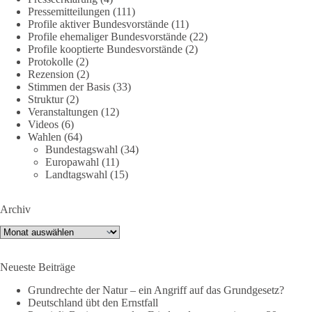
Pressemitteilungen
(111)
Profile aktiver Bundesvorstände
(11)
Profile ehemaliger Bundesvorstände
(22)
40
7
Auf Facebook ansehen
Profile kooptierte Bundesvorstände
(2)
Protokolle
(2)
DieBasis
Rezension
(2)
Stimmen der Basis
(33)
2 Tage(n) zuvor
Struktur
(2)
Veranstaltungen
(12)
⚡️ NATO-Gipfel in Ankara: Kriegskonferenz statt
Videos
(6)
Friedensgipfel!?
Wahlen
(64)
Bundestagswahl
(34)
Anfang Juli 2026 trafen sich 32 Bündnisstaaten sowie deren
Europawahl
(11)
Staats- und Regierungschefs zum NATO-Gipfel in der Türkei.
Landtagswahl
(15)
Von der NATO wird behauptet, sie sei das wichtigste
Verteidigungsbündnis der Welt und ein Garant für Sicherheit.
Archiv
Archiv
Die Gipfelerklärung liest sich jedoch wie ein Protokoll einer
industriellen Kriegskonferenz:
Neueste Beiträge
Neue Milliardenhilfen für die Ukraine, neue Verpflichtungen
Grundrechte der Natur – ein Angriff auf das Grundgesetz?
für Europa, gigantische Rüstungsdeals, Ausbau der
Deutschland übt den Ernstfall
Verteidigungsindustrie, Modernisierung der Streitkräfte, ein