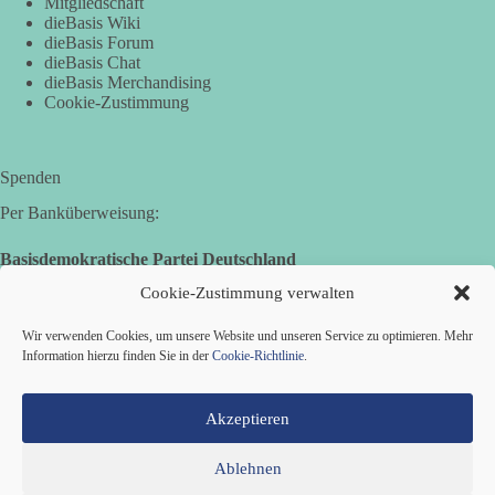
Mitgliedschaft
Demonstration mit dem Motto „Russland ist nicht unser
dieBasis Wiki
Feind“ statt.
dieBasis Forum
dieBasis Chat
dieBasis Merchandising
Hier ein Auszug aus der Rede von der
Cookie-Zustimmung
Bundestagsabgeordneten Sevim Dağdelen (BSW).
„Wir müssen Nein sagen zu diesem stinkenden
Revanchismus!“
Spenden
Per Banküberweisung:
👉 Hier geht es zum vollständigen Video:
https://www.youtube.com/live/a9hOswSNg4I?
Basisdemokratische Partei Deutschland
si=2b_C6GgNY9EB-rXw
Volksbank Zollernalb
Cookie-Zustimmung verwalten
IBAN: DE16 6539 0120 0434 1370 06
🟩🟩🟦🟦🟥🟥🟧🟧
Wir verwenden Cookies, um unsere Website und unseren Service zu optimieren. Mehr
BIC: GENODES1EBI
Information hierzu finden Sie in der
Cookie-Richtlinie
.
❤️ Wir freuen uns über deine Unterstützung:
https://diebasis.de/spenden/
Akzeptieren
#dieBasis
#frieden
#russandistnichtunserFeind
#friedenspartei
Ablehnen