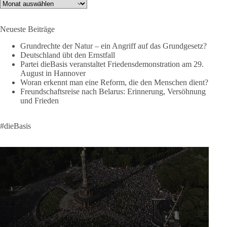
🟩🟩🟦🟦🟥🟥🟧🟧
Archiv
Like, teile und kommentiere unsere Beiträge, damit noch mehr
Neueste Beiträge
Menschen mitbekommen, wofür wir stehen und warum es sich
lohnt, dieBasis zu wählen.
Grundrechte der Natur – ein Angriff auf das Grundgesetz?
Deutschland übt den Ernstfall
Mehr Infos:
https://diebasis-st.de/wahlprogramm/
Partei dieBasis veranstaltet Friedensdemonstration am 29.
August in Hannover
#dieBasis
#Landtagswahl
#SachsenAnhalt
Woran erkennt man eine Reform, die den Menschen dient?
#DeineStimmezählt
#jetztunterstützen
Freundschaftsreise nach Belarus: Erinnerung, Versöhnung
und Frieden
58
6
14
Auf Facebook ansehen
#dieBasis
DieBasis
2 Tage(n) zuvor
🔎 Über 100-mal keine Antwort.
Anthony Fauci, Immunologe und Berater des ehemaligen US-
Präsidenten, hat bei einer Anhörung des US-Senats auf mehr
als 100 Fragen die Aussage verweigert. Die juristische