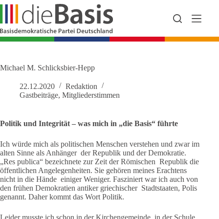
Zum
Inhalt
springen
Michael M. Schlicksbier-Hepp
22.12.2020
Redaktion
Gastbeiträge
,
Mitgliederstimmen
Politik und Integrität – was mich in „die Basis“ führte
Ich würde mich als politischen Menschen verstehen und zwar im
alten Sinne als Anhänger der Republik und der Demokratie.
„Res publica“ bezeichnete zur Zeit der Römischen Republik die
öffentlichen Angelegenheiten. Sie gehören meines Erachtens
nicht in die Hände einiger Weniger. Fasziniert war ich auch von
den frühen Demokratien antiker griechischer Stadtstaaten, Polis
genannt. Daher kommt das Wort Politik.
Leider musste ich schon in der Kirchengemeinde, in der Schule