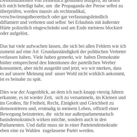
Demonstrationen von freiheitlich gesinnten Bürgern, an denen
ich mich beteiligt habe, um die Propaganda der Presse selbst zu
überprüfen, werden massiv als rechtsradikal,
verschwörungstheoretisch oder gar verfassungsfeindlich
diffamiert und verboten und selbst bei Erlaubnis mit äußerster
Härte polizeilich eingeschränkt und am Ende meistens blockiert
oder aufgelöst.
Das hat viele aufwachen lassen, die sich bei allen Fehlern wie ich
zumeist auf eine Art Grundanständigkeit der politischen Vertreter
verlassen haben. Viele haben gemerkt, wir haben Demokratie
bisher entsprechend den Intentionen der parteilichen Werber
konsumiert, aber nicht ausgeübt und jetzt, wo wir merken, dass
es auf unsere Meinung und unser Wohl nicht wirklich ankommt,
ist es beinahe zu spät.
Dies war der Augenblick, an dem ich nach knapp vierzig Jahren
erkannte, es ist wieder Zeit, sich zu versammeln, im Kleinen und
im Großen, für Freiheit, Recht, Einigkeit und Gleichheit zu
demonstrieren und, erstmalig in meinem Leben, offiziell einer
Bewegung beizutreten, die nicht nur außerparlamentarisch
basisdemokratisch wirken möchte, sondern auch in den
Parlamenten. Und dafür muss sie in einer Parteiendemokratie
eben eine zu Wahlen zugelassene Partei werden.