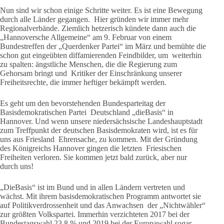
Nun sind wir schon einige Schritte weiter. Es ist eine Bewegung
durch alle Länder gegangen. Hier gründen wir immer mehr
Regionalverbände. Ziemlich hetzerisch kündete dann auch die
„Hannoversche Allgemeine“ am 9. Februar von einem
Bundestreffen der „Querdenker Partei“ im März und bemühte die
schon gut eingeübten diffamierenden Feindbilder, um weiterhin
zu spalten: ängstliche Menschen, die die Regierung zum
Gehorsam bringt und Kritiker der Einschränkung unserer
Freiheitsrechte, die immer heftiger bekämpft werden.
Es geht um den bevorstehenden Bundesparteitag der
Basisdemokratischen Partei Deutschland „dieBasis“ in
Hannover. Und wenn unsere niedersächsische Landeshauptstadt
zum Treffpunkt der deutschen Basisdemokraten wird, ist es für
uns aus Friesland Ehrensache, zu kommen. Mit der Gründung
des Königreichs Hannover gingen die letzten Friesischen
Freiheiten verloren. Sie kommen jetzt bald zurück, aber nur
durch uns!
„DieBasis“ ist im Bund und in allen Ländern vertreten und
wächst. Mit ihrem basisdemokratischen Programm antwortet sie
auf Politikverdrossenheit und das Anwachsen der „Nichtwähler“
zur größten Volkspartei. Immerhin verzichteten 2017 bei der
Bundestagswahl 23,8 % und 2019 bei der Europawahl sogar