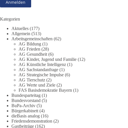
beschäftigte sich die Teilnehmer des Politischen
Frühschoppens der AG Strategische Impulse am 19. Juli 2026.
Referent Frank Bothmann stellte die These auf, dass die
derzeit in Teilen der Umweltbewegung diskutierten
Kategorien
„Grundrechte der Natur“ weit über klassischen Naturschutz
Aktuelles
(177)
hinausreichen und grundlegende Fragen zum Menschenbild,
Allgemein
(513)
zum Rechtsstaat und zur Demokratie aufwerfen. [...]
Arbeitsgemeinschaften
(62)
AG Bildung
(1)
👉 Hier weiterlesen:
https://diebasis-
AG Frieden
(28)
AG Gesundheit
(6)
partei.de/2026/07/grundrechte-der-natur-ein-angriff-auf-das-
AG Kinder, Jugend und Familie
(12)
grundgesetz/
AG Künstliche Intelligenz
(1)
AG Sachstandanfrage
(1)
🟩🟩🟦🟦🟥🟥🟧🟧
AG Strategische Impulse
(6)
AG Tierschutz
(2)
Es ging weniger um fertige Antworten als um eine Debatte
AG Werte und Ziele
(2)
FAS Basisdemokratie Bayern
(1)
darüber, wie Freiheit, Verantwortung, Naturschutz und
Bundesparteitag
(1)
Grundrechte in einer demokratischen Gesellschaft künftig
Bundesvorstand
(5)
miteinander in Einklang gebracht werden können.
BuPa-Archiv
(5)
Bürgerkabinett
(4)
#dieBasis
#natur
#grundrechte
#grundgesetz
#demokratie
dieBasis analog
(16)
Friedensdemonstration
(2)
Gastbeiträge
(162)