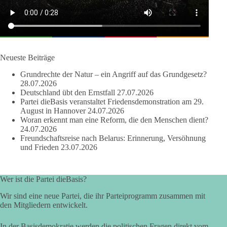
Bewertung werden Gerichte und Ermittlungen klären – auch
auf Basis seines Tagebuches. Doch unabhängig davon zeigt
der Vorgang eines deutlich:
Die Corona-Zeit ist noch lange nicht aufgearbeitet.
Neueste Beiträge
Auch in Deutschland warten viele Menschen bis heute auf
Grundrechte der Natur – ein Angriff auf das Grundgesetz?
Antworten:
28.07.2026
Deutschland übt den Ernstfall
27.07.2026
❓ Wie wurden politische Entscheidungen getroffen?
Partei dieBasis veranstaltet Friedensdemonstration am 29.
August in Hannover
24.07.2026
❓ Welche Maßnahmen waren notwendig und welche nicht?
Woran erkennt man eine Reform, die den Menschen dient?
❓Und wer übernimmt die Verantwortung für die massiven
24.07.2026
Folgen für Kinder, Familien, Unternehmen und das Vertrauen
Freundschaftsreise nach Belarus: Erinnerung, Versöhnung
in unseren Rechtsstaat?
und Frieden
23.07.2026
🟩🟩🟦🟦🟥🟥🟧🟧
Wer ist die Partei dieBasis?
Eine demokratische Gesellschaft lebt nicht davon, unbequeme
Wir sind eine neue Partei, die ihr Parteiprogramm zusammen mit
Fragen zu vermeiden. Sie lebt davon, Fragen offen zu stellen
den Mitgliedern entwickelt.
und transparent zu beantworten.
In der Basisdemokratie werden die politischen Fragen direkt vom