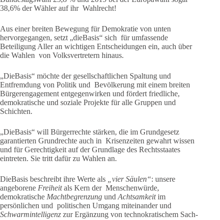
38,6% der Wähler auf ihr Wahlrecht!
Aus einer breiten Bewegung für Demokratie von unten
hervorgegangen, setzt „dieBasis“ sich für umfassende
Beteiligung Aller an wichtigen Entscheidungen ein, auch über
die Wahlen von Volksvertretern hinaus.
„DieBasis“ möchte der gesellschaftlichen Spaltung und
Entfremdung von Politik und Bevölkerung mit einem breiten
Bürgerengagement entgegenwirken und fördert friedliche,
demokratische und soziale Projekte für alle Gruppen und
Schichten.
„DieBasis“ will Bürgerrechte stärken, die im Grundgesetz
garantierten Grundrechte auch in Krisenzeiten gewahrt wissen
und für Gerechtigkeit auf der Grundlage des Rechtsstaates
eintreten. Sie tritt dafür zu Wahlen an.
DieBasis beschreibt ihre Werte als
„vier Säulen“
: unsere
angeborene
Freiheit
als Kern der Menschenwürde,
demokratische
Machtbegrenzung
und
Achtsamkeit
im
persönlichen und politischen Umgang miteinander und
Schwarmintelligenz
zur Ergänzung von technokratischem Sach-