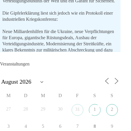
Verteidigungsbündnis der Welt und ein Garant für Sicherheit.
Die Gipfelerklärung liest sich jedoch wie ein Protokoll einer
industriellen Kriegskonferenz:
Neue Milliardenhilfen für die Ukraine, neue Verpflichtungen
für Europa, gigantische Rüstungsdeals, Ausbau der
Verteidigungsindustrie, Modernisierung der Streitkräfte, ein
klares Bekenntnis zur militärischen Abschreckung und dazu
die Forderung, der Iran dürfe keine Kernwaffe besitzen.
Veranstaltungen
Und wo war der Austausch über eine friedensorientierte
Politik?
🟩🟩🟦🟦🟥🟥🟧🟧
M
D
M
D
F
S
S
dieBasis fordert als einzige Partei in Deutschland den Austritt
aus der NATO. Ein Gipfel, der mehr nach Rüstungsdeal als
27
28
29
30
31
1
2
nach Friedenspolitik klingt, wird niemals Sicherheit schaffen,
ob nun in Deutschland oder weltweit.
3
4
5
6
7
8
9
Quelle:
https://www.tagesschau.de/ausland/asien/nato-