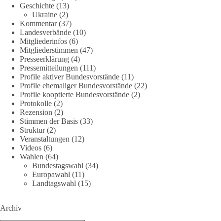
Geschichte
(13)
38
7
8
Ukraine
(2)
Auf Facebook ansehen
Kommentar
(37)
Landesverbände
(10)
DieBasis
Mitgliederinfos
(6)
2 Tage(n) zuvor
Mitgliederstimmen
(47)
Presseerklärung
(4)
Jetzt dieBasis Sachsen-Anhalt unterstützen!
Pressemitteilungen
(111)
Profile aktiver Bundesvorstände
(11)
Profile ehemaliger Bundesvorstände
(22)
Die Landtagswahl 2026 in Sachsen-Anhalt findet am 6.
Profile kooptierte Bundesvorstände
(2)
September statt. Die Inhalte stehen – jetzt müssen sie gesehen,
Protokolle
(2)
geteilt und diskutiert werden.
Rezension
(2)
Stimmen der Basis
(33)
Folge unseren Kanälen:
Struktur
(2)
Veranstaltungen
(12)
Facebook:
Videos
(6)
https://www.facebook.com/groups/diebasissachsenanhalt/
Wahlen
(64)
Instragram:
Bundestagswahl
(34)
https://www.instagram.com/die_basis_sachsen_anhalt/
Europawahl
(11)
Tiktok:
https://www.tiktok.com/@diebasis_sachsenanhalt
Landtagswahl
(15)
X:
https://x.com/DieBasisLSA
Youtube:
https://www.youtube.com/dieBasisSachsenAnhalt
Archiv