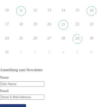
erklaerung-ankara-100.html
10
12
13
14
15
11
16
#dieBasis
#NATO
#Gipfeltreffen
#Frieden
#Sicherheit
17
18
19
20
22
23
21
352
57
36
Auf Facebook ansehen
24
25
26
27
28
30
29
DieBasis
2 Tage(n) zuvor
31
1
2
3
4
5
6
Grundrechte der Natur – ein Angriff auf das Grundgesetz?
Im Politischen Frühschoppen diskutieren die Teilnehmer das
Anmeldung zum Newsletter
Verhältnis von Mensch, Natur und Grundgesetz.
Name
Beitrag der AG Strategische Impulse
Email
Kann die Natur Träger eigener Grundrechte sein? Oder würde
eine solche Entwicklung das Fundament unseres
Grundgesetzes sprengen? Mit dieser grundsätzlichen Frage