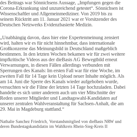
des Beitrags war Sönnichsens Aussage, „Impfungen gegen die
Corona-Erkrankung sind unzureichend getestet“. Sönnichsen ist
Wissenschaftler und Allgemeinmediziner. Von 2019 bis zu
seinem Rücktritt am 11. Januar 2021 war er Vorsitzender des
Deutschen Netzwerks Evidenzbasierte Medizin.
„Unabhängig davon, dass hier eine Expertenmeinung zensiert
wird, halten wir es für nicht hinnehmbar, dass internationale
Großkonzerne das Meinungsbild in Deutschland maßgeblich
bestimmen. In den letzten Wochen bekamen wir für zwei weitere
impfkritische Videos aus der dieBasis AG Bewegtbild erneut
Verwarnungen, in diesen Fällen allerdings verbunden mit
Sperrungen des Kanals: Im ersten Fall war für eine Woche, im
zweiten Fall für 14 Tage kein Upload neuer Inhalte möglich. Als
am 14. Juni die Sperre des Kanals wieder aufgehoben wurde,
versuchten wir die Filme der letzten 14 Tage hochzuladen. Dabei
handelte es sich unter anderem auch um vier Mitschnitte der
Reden unserer Mitglieder und Landtagswahl-Kandidaten auf
unserer zentralen Wahlveranstaltung für Sachsen-Anhalt, die am
29. Mai in Magdeburg stattfand.“
Nathalie Sanchez Friedrich, Vorstandsmitglied von dieBasis NRW und
deren Bundestagskandidatin im Wahlkreis Rhein-Sieg-Kreis II