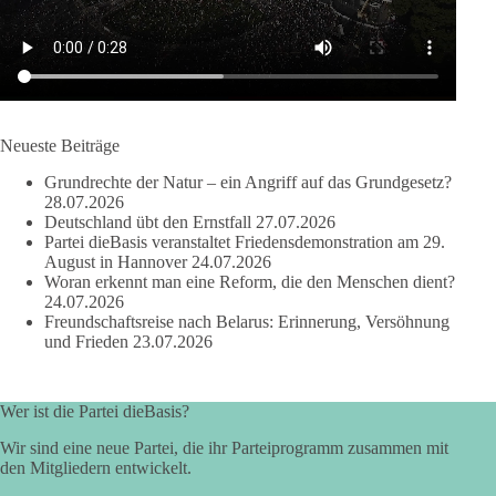
Wirtschaft, Infrastruktur und die Kommunen. Diese Probleme
werden nicht kleiner, wenn im Landtag zuerst auf Parteifarbe
und erst danach auf den Inhalt geschaut wird.
🟩🟩🟦🟦🟥🟥🟧🟧
Neueste Beiträge
dieBasis Sachsen-Anhalt steht für Kooperation in Sachfragen.
Grundrechte der Natur – ein Angriff auf das Grundgesetz?
Jeder Antrag soll danach bewertet werden, ob er dem Land
28.07.2026
und den Menschen wirklich nützt.
Deutschland übt den Ernstfall
27.07.2026
Zustimmung, wenn ein Vorschlag sinnvoll ist. Ablehnung,
Partei dieBasis veranstaltet Friedensdemonstration am 29.
wenn er Sachsen-Anhalt nicht weiterbringt.
August in Hannover
24.07.2026
Woran erkennt man eine Reform, die den Menschen dient?
💬 Was ist dir wichtiger: der Absender eines Antrags oder das
24.07.2026
Freundschaftsreise nach Belarus: Erinnerung, Versöhnung
Ergebnis für Sachsen-Anhalt?
und Frieden
23.07.2026
#dieBasis
#sachsenanhalt
#ltw2026
#landtagswahl
Wer ist die Partei dieBasis?
👉 Folgen:
https://www.facebook.com/groups/diebasissachsenanhalt/
Wir sind eine neue Partei, die ihr Parteiprogramm zusammen mit
den Mitgliedern entwickelt.