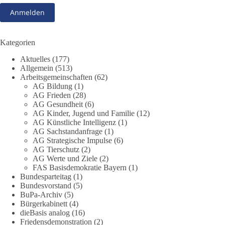
❓ Wie wurden politische Entscheidungen getroffen?
❓ Welche Maßnahmen waren notwendig und welche nicht?
❓Und wer übernimmt die Verantwortung für die massiven
Folgen für Kinder, Familien, Unternehmen und das Vertrauen
Kategorien
in unseren Rechtsstaat?
Aktuelles
(177)
Allgemein
(513)
🟩🟩🟦🟦🟥🟥🟧🟧
Arbeitsgemeinschaften
(62)
AG Bildung
(1)
Eine demokratische Gesellschaft lebt nicht davon, unbequeme
AG Frieden
(28)
Fragen zu vermeiden. Sie lebt davon, Fragen offen zu stellen
AG Gesundheit
(6)
AG Kinder, Jugend und Familie
(12)
und transparent zu beantworten.
AG Künstliche Intelligenz
(1)
AG Sachstandanfrage
(1)
dieBasis fordert deshalb weiterhin eine unabhängige,
AG Strategische Impulse
(6)
vollständige und transparente Aufarbeitung der Corona-Politik.
AG Tierschutz
(2)
Ohne Denkverbote, ohne Vorverurteilungen und ohne Tabus.
AG Werte und Ziele
(2)
FAS Basisdemokratie Bayern
(1)
Bundesparteitag
(1)
Quellen:
https://apnews.com/article/fauci-diaries-covid-origins-
Bundesvorstand
(5)
rand-paul-6b25da9f75a0becbaf2886ab22643e67
und
BuPa-Archiv
(5)
https://www.tichyseinblick.de/kolumnen/aus-aller-welt/usa-
Bürgerkabinett
(4)
tagebuch-fauci-corona-impfung/
dieBasis analog
(16)
Friedensdemonstration
(2)