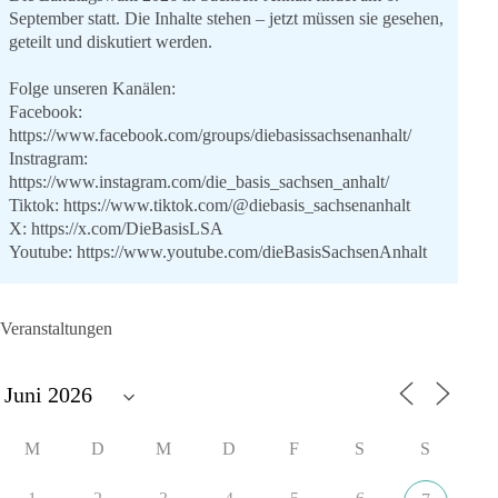
September statt. Die Inhalte stehen – jetzt müssen sie gesehen,
geteilt und diskutiert werden.
Folge unseren Kanälen:
Facebook:
https://www.facebook.com/groups/diebasissachsenanhalt/
Instragram:
https://www.instagram.com/die_basis_sachsen_anhalt/
Tiktok:
https://www.tiktok.com/@diebasis_sachsenanhalt
X:
https://x.com/DieBasisLSA
Youtube:
https://www.youtube.com/dieBasisSachsenAnhalt
🟩🟩🟦🟦🟥🟥🟧🟧
Veranstaltungen
Like, teile und kommentiere unsere Beiträge, damit noch mehr
Menschen mitbekommen, wofür wir stehen und warum es sich
lohnt, dieBasis zu wählen.
Mehr Infos:
https://diebasis-st.de/wahlprogramm/
M
D
M
D
F
S
S
#dieBasis
#Landtagswahl
#SachsenAnhalt
#DeineStimmezählt
#jetztunterstützen