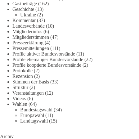
#dieBasis
#Corona
#Aufarbeitung
#Transparenz
#Demokratie
Gastbeiträge
(162)
Geschichte
(13)
#Vertrauen
Ukraine
(2)
Kommentar
(37)
Landesverbände
(10)
Mitgliederinfos
(6)
239
36
60
Auf Facebook ansehen
Mitgliederstimmen
(47)
Presseerklärung
(4)
DieBasis
Pressemitteilungen
(111)
2 Tage(n) zuvor
Profile aktiver Bundesvorstände
(11)
Profile ehemaliger Bundesvorstände
(22)
Profile kooptierte Bundesvorstände
(2)
🕊 Wir wollen den Krieg mit Russland nicht!
Protokolle
(2)
Rezension
(2)
Am 20. Juni 2026 fand in Berlin am Brandenburger Tor die
Stimmen der Basis
(33)
Demonstration mit dem Motto „Russland ist nicht unser
Struktur
(2)
Feind“ statt.
Veranstaltungen
(12)
Videos
(6)
Wahlen
(64)
Hier ein Auszug aus der Rede von der
Bundestagswahl
(34)
Bundestagsabgeordneten Sevim Dağdelen (BSW).
Europawahl
(11)
Landtagswahl
(15)
„Wir müssen Nein sagen zu diesem stinkenden
Revanchismus!“
Archiv