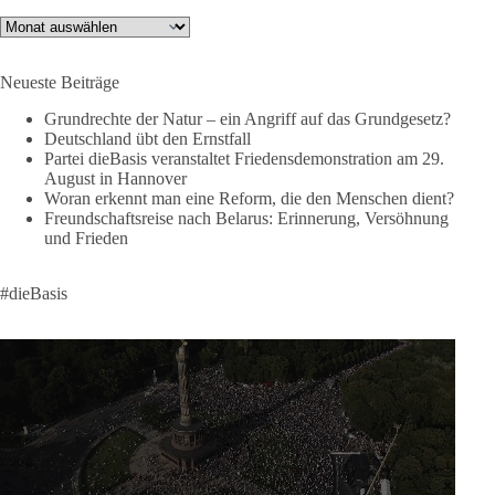
👉 Hier geht es zum vollständigen Video:
Archiv
https://www.youtube.com/live/a9hOswSNg4I?
si=2b_C6GgNY9EB-rXw
Neueste Beiträge
🟩🟩🟦🟦🟥🟥🟧🟧
Grundrechte der Natur – ein Angriff auf das Grundgesetz?
Deutschland übt den Ernstfall
❤️ Wir freuen uns über deine Unterstützung:
Partei dieBasis veranstaltet Friedensdemonstration am 29.
August in Hannover
https://diebasis.de/spenden/
Woran erkennt man eine Reform, die den Menschen dient?
Freundschaftsreise nach Belarus: Erinnerung, Versöhnung
#dieBasis
#frieden
#russandistnichtunserFeind
#friedenspartei
und Frieden
#dieBasis
377
168
37
Auf Facebook ansehen
DieBasis
2 Tage(n) zuvor
Wusstest du, dass ein guter Antrag nicht besser oder schlechter
wird, nur weil er von einer bestimmten Partei kommt?
Sachsen-Anhalt braucht Lösungen für Schule, Pflege,