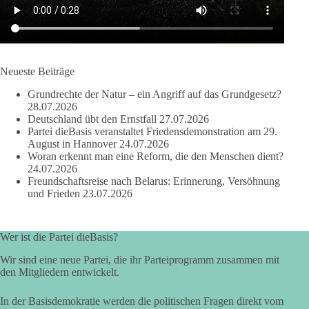
Bewertung werden Gerichte und Ermittlungen klären – auch
auf Basis seines Tagebuches. Doch unabhängig davon zeigt
der Vorgang eines deutlich:
Die Corona-Zeit ist noch lange nicht aufgearbeitet.
Neueste Beiträge
Auch in Deutschland warten viele Menschen bis heute auf
Grundrechte der Natur – ein Angriff auf das Grundgesetz?
Antworten:
28.07.2026
Deutschland übt den Ernstfall
27.07.2026
❓ Wie wurden politische Entscheidungen getroffen?
Partei dieBasis veranstaltet Friedensdemonstration am 29.
August in Hannover
24.07.2026
❓ Welche Maßnahmen waren notwendig und welche nicht?
Woran erkennt man eine Reform, die den Menschen dient?
❓Und wer übernimmt die Verantwortung für die massiven
24.07.2026
Folgen für Kinder, Familien, Unternehmen und das Vertrauen
Freundschaftsreise nach Belarus: Erinnerung, Versöhnung
in unseren Rechtsstaat?
und Frieden
23.07.2026
🟩🟩🟦🟦🟥🟥🟧🟧
Wer ist die Partei dieBasis?
Eine demokratische Gesellschaft lebt nicht davon, unbequeme
Wir sind eine neue Partei, die ihr Parteiprogramm zusammen mit
Fragen zu vermeiden. Sie lebt davon, Fragen offen zu stellen
den Mitgliedern entwickelt.
und transparent zu beantworten.
In der Basisdemokratie werden die politischen Fragen direkt vom
dieBasis fordert deshalb weiterhin eine unabhängige,