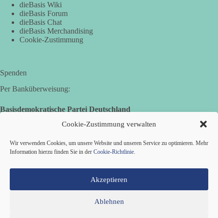
Demonstration mit dem Motto „Russland ist nicht unser
dieBasis Wiki
Feind“ statt.
dieBasis Forum
dieBasis Chat
Hier ein Auszug aus der Rede von der
dieBasis Merchandising
Cookie-Zustimmung
Bundestagsabgeordneten Sevim Dağdelen (BSW).
„Wir müssen Nein sagen zu diesem stinkenden
Revanchismus!“
Spenden
Per Banküberweisung:
👉 Hier geht es zum vollständigen Video:
https://www.youtube.com/live/a9hOswSNg4I?
Basisdemokratische Partei Deutschland
si=2b_C6GgNY9EB-rXw
Volksbank Zollernalb
Cookie-Zustimmung verwalten
IBAN: DE16 6539 0120 0434 1370 06
🟩🟩🟦🟦🟥🟥🟧🟧
Wir verwenden Cookies, um unsere Website und unseren Service zu optimieren. Mehr
BIC: GENODES1EBI
Information hierzu finden Sie in der
Cookie-Richtlinie
.
❤️ Wir freuen uns über deine Unterstützung:
https://diebasis.de/spenden/
Akzeptieren
#dieBasis
#frieden
#russandistnichtunserFeind
#friedenspartei
Ablehnen
527
233
48
Auf Facebook ansehen