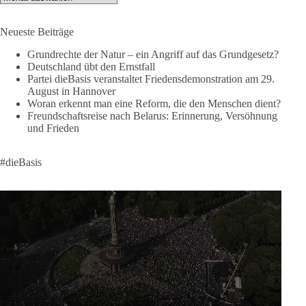
Like, teile und kommentiere unsere Beiträge, damit noch mehr
Neueste Beiträge
Menschen mitbekommen, wofür wir stehen und warum es sich
lohnt, dieBasis zu wählen.
Grundrechte der Natur – ein Angriff auf das Grundgesetz?
Deutschland übt den Ernstfall
Mehr Infos:
https://diebasis-st.de/wahlprogramm/
Partei dieBasis veranstaltet Friedensdemonstration am 29.
August in Hannover
#dieBasis
#Landtagswahl
#SachsenAnhalt
Woran erkennt man eine Reform, die den Menschen dient?
#DeineStimmezählt
#jetztunterstützen
Freundschaftsreise nach Belarus: Erinnerung, Versöhnung
und Frieden
58
6
14
Auf Facebook ansehen
#dieBasis
DieBasis
2 Tage(n) zuvor
🔎 Über 100-mal keine Antwort.
Anthony Fauci, Immunologe und Berater des ehemaligen US-
Präsidenten, hat bei einer Anhörung des US-Senats auf mehr
als 100 Fragen die Aussage verweigert. Die juristische