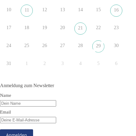
erklaerung-ankara-100.html
10
12
13
14
15
11
16
#dieBasis
#NATO
#Gipfeltreffen
#Frieden
#Sicherheit
17
18
19
20
22
23
21
352
57
36
Auf Facebook ansehen
24
25
26
27
28
30
29
DieBasis
1 Tag zuvor
31
1
2
3
4
5
6
Grundrechte der Natur – ein Angriff auf das Grundgesetz?
Im Politischen Frühschoppen diskutieren die Teilnehmer das
Anmeldung zum Newsletter
Verhältnis von Mensch, Natur und Grundgesetz.
Name
Beitrag der AG Strategische Impulse
Email
Kann die Natur Träger eigener Grundrechte sein? Oder würde
eine solche Entwicklung das Fundament unseres
Grundgesetzes sprengen? Mit dieser grundsätzlichen Frage
beschäftigte sich die Teilnehmer des Politischen