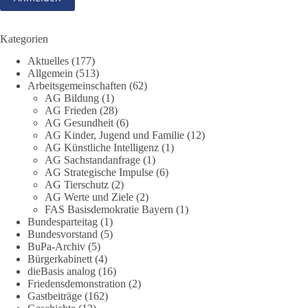
Frühschoppens der AG Strategische Impulse am 19. Juli 2026.
Referent Frank Bothmann stellte die These auf, dass die
derzeit in Teilen der Umweltbewegung diskutierten
Kategorien
„Grundrechte der Natur“ weit über klassischen Naturschutz
Aktuelles
(177)
hinausreichen und grundlegende Fragen zum Menschenbild,
Allgemein
(513)
zum Rechtsstaat und zur Demokratie aufwerfen. [...]
Arbeitsgemeinschaften
(62)
AG Bildung
(1)
👉 Hier weiterlesen:
https://diebasis-
AG Frieden
(28)
AG Gesundheit
(6)
partei.de/2026/07/grundrechte-der-natur-ein-angriff-auf-das-
AG Kinder, Jugend und Familie
(12)
grundgesetz/
AG Künstliche Intelligenz
(1)
AG Sachstandanfrage
(1)
🟩🟩🟦🟦🟥🟥🟧🟧
AG Strategische Impulse
(6)
AG Tierschutz
(2)
Es ging weniger um fertige Antworten als um eine Debatte
AG Werte und Ziele
(2)
FAS Basisdemokratie Bayern
(1)
darüber, wie Freiheit, Verantwortung, Naturschutz und
Bundesparteitag
(1)
Grundrechte in einer demokratischen Gesellschaft künftig
Bundesvorstand
(5)
miteinander in Einklang gebracht werden können.
BuPa-Archiv
(5)
Bürgerkabinett
(4)
#dieBasis
#natur
#grundrechte
#grundgesetz
#demokratie
dieBasis analog
(16)
Friedensdemonstration
(2)
Gastbeiträge
(162)