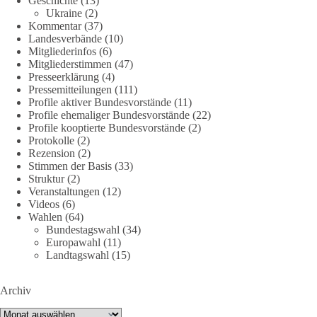
Geschichte
(13)
38
7
8
Ukraine
(2)
Auf Facebook ansehen
Kommentar
(37)
Landesverbände
(10)
DieBasis
Mitgliederinfos
(6)
1 Tag zuvor
Mitgliederstimmen
(47)
Presseerklärung
(4)
Jetzt dieBasis Sachsen-Anhalt unterstützen!
Pressemitteilungen
(111)
Profile aktiver Bundesvorstände
(11)
Profile ehemaliger Bundesvorstände
(22)
Die Landtagswahl 2026 in Sachsen-Anhalt findet am 6.
Profile kooptierte Bundesvorstände
(2)
September statt. Die Inhalte stehen – jetzt müssen sie gesehen,
Protokolle
(2)
geteilt und diskutiert werden.
Rezension
(2)
Stimmen der Basis
(33)
Folge unseren Kanälen:
Struktur
(2)
Veranstaltungen
(12)
Facebook:
Videos
(6)
https://www.facebook.com/groups/diebasissachsenanhalt/
Wahlen
(64)
Instragram:
Bundestagswahl
(34)
https://www.instagram.com/die_basis_sachsen_anhalt/
Europawahl
(11)
Tiktok:
https://www.tiktok.com/@diebasis_sachsenanhalt
Landtagswahl
(15)
X:
https://x.com/DieBasisLSA
Youtube:
https://www.youtube.com/dieBasisSachsenAnhalt
Archiv
🟩🟩🟦🟦🟥🟥🟧🟧
Archiv