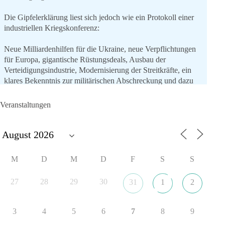
Die Gipfelerklärung liest sich jedoch wie ein Protokoll einer
industriellen Kriegskonferenz:
Neue Milliardenhilfen für die Ukraine, neue Verpflichtungen
für Europa, gigantische Rüstungsdeals, Ausbau der
Verteidigungsindustrie, Modernisierung der Streitkräfte, ein
klares Bekenntnis zur militärischen Abschreckung und dazu
die Forderung, der Iran dürfe keine Kernwaffe besitzen.
Veranstaltungen
Und wo war der Austausch über eine friedensorientierte
Politik?
🟩🟩🟦🟦🟥🟥🟧🟧
M
D
M
D
F
S
S
dieBasis fordert als einzige Partei in Deutschland den Austritt
aus der NATO. Ein Gipfel, der mehr nach Rüstungsdeal als
27
28
29
30
31
1
2
nach Friedenspolitik klingt, wird niemals Sicherheit schaffen,
ob nun in Deutschland oder weltweit.
3
4
5
6
7
8
9
Quelle:
https://www.tagesschau.de/ausland/asien/nato-