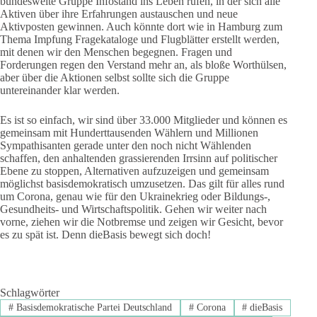
bundesweite Gruppe Infostand ins Leben rufen, in der sich alle
Aktiven über ihre Erfahrungen austauschen und neue
Aktivposten gewinnen. Auch könnte dort wie in Hamburg zum
Thema Impfung Fragekataloge und Flugblätter erstellt werden,
mit denen wir den Menschen begegnen. Fragen und
Forderungen regen den Verstand mehr an, als bloße Worthülsen,
aber über die Aktionen selbst sollte sich die Gruppe
untereinander klar werden.
Es ist so einfach, wir sind über 33.000 Mitglieder und können es
gemeinsam mit Hunderttausenden Wählern und Millionen
Sympathisanten gerade unter den noch nicht Wählenden
schaffen, den anhaltenden grassierenden Irrsinn auf politischer
Ebene zu stoppen, Alternativen aufzuzeigen und gemeinsam
möglichst basisdemokratisch umzusetzen. Das gilt für alles rund
um Corona, genau wie für den Ukrainekrieg oder Bildungs-,
Gesundheits- und Wirtschaftspolitik. Gehen wir weiter nach
vorne, ziehen wir die Notbremse und zeigen wir Gesicht, bevor
es zu spät ist. Denn dieBasis bewegt sich doch!
Schlagwörter
#
Basisdemokratische Partei Deutschland
#
Corona
#
dieBasis