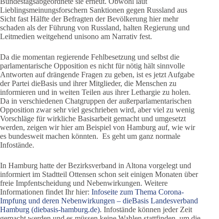
Bundestagsabgeordnete sie erneut. Obwohl laut
Lieblingsmeinungsforschern Sanktionen gegen Russland aus
Sicht fast Hälfte der Befragten der Bevölkerung hier mehr
schaden als der Führung von Russland, halten Regierung und
Leitmedien weitgehend unisono am Narrativ fest.
Da die momentan regierende Fehlbesetzung und selbst die
parlamentarische Opposition es nicht für nötig hält sinnvolle
Antworten auf drängende Fragen zu geben, ist es jetzt Aufgabe
der Partei dieBasis und ihrer Mitglieder, die Menschen zu
informieren und in weiten Teilen aus ihrer Lethargie zu holen.
Da in verschiedenen Chatgruppen der außerparlamentarischen
Opposition zwar sehr viel geschrieben wird, aber viel zu wenig
Vorschläge für wirkliche Basisarbeit gemacht und umgesetzt
werden, zeigen wir hier am Beispiel von Hamburg auf, wie wir
es bundesweit machen könnten. Es geht um ganz normale
Infostände.
In Hamburg hatte der Bezirksverband in Altona vorgelegt und
informiert im Stadtteil Ottensen schon seit einigen Monaten über
freie Impfentscheidung und Nebenwirkungen. Weitere
Informationen findet Ihr hier:
Infoseite zum Thema Corona-
Impfung und deren Nebenwirkungen – dieBasis Landesverband
Hamburg (diebasis-hamburg.de)
. Infostände können jeder Zeit
gemacht werden und es müssen keine Wahlen stattfinden, um die