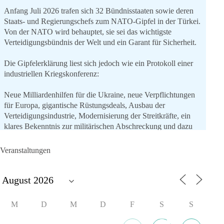
Anfang Juli 2026 trafen sich 32 Bündnisstaaten sowie deren
Staats- und Regierungschefs zum NATO-Gipfel in der Türkei.
Von der NATO wird behauptet, sie sei das wichtigste
Verteidigungsbündnis der Welt und ein Garant für Sicherheit.
Die Gipfelerklärung liest sich jedoch wie ein Protokoll einer
industriellen Kriegskonferenz:
Neue Milliardenhilfen für die Ukraine, neue Verpflichtungen
für Europa, gigantische Rüstungsdeals, Ausbau der
Verteidigungsindustrie, Modernisierung der Streitkräfte, ein
klares Bekenntnis zur militärischen Abschreckung und dazu
die Forderung, der Iran dürfe keine Kernwaffe besitzen.
Veranstaltungen
Und wo war der Austausch über eine friedensorientierte
Politik?
🟩🟩🟦🟦🟥🟥🟧🟧
M
D
M
D
F
S
S
dieBasis fordert als einzige Partei in Deutschland den Austritt
aus der NATO. Ein Gipfel, der mehr nach Rüstungsdeal als