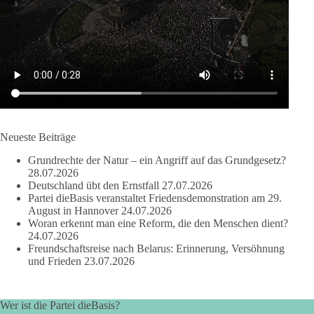
Anthony Fauci, Immunologe und Berater des ehemaligen US-
Präsidenten, hat bei einer Anhörung des US-Senats auf mehr
als 100 Fragen die Aussage verweigert. Die juristische
Bewertung werden Gerichte und Ermittlungen klären – auch
auf Basis seines Tagebuches. Doch unabhängig davon zeigt
der Vorgang eines deutlich:
Die Corona-Zeit ist noch lange nicht aufgearbeitet.
Neueste Beiträge
Auch in Deutschland warten viele Menschen bis heute auf
Grundrechte der Natur – ein Angriff auf das Grundgesetz?
Antworten:
28.07.2026
Deutschland übt den Ernstfall
27.07.2026
❓ Wie wurden politische Entscheidungen getroffen?
Partei dieBasis veranstaltet Friedensdemonstration am 29.
August in Hannover
24.07.2026
❓ Welche Maßnahmen waren notwendig und welche nicht?
Woran erkennt man eine Reform, die den Menschen dient?
❓Und wer übernimmt die Verantwortung für die massiven
24.07.2026
Folgen für Kinder, Familien, Unternehmen und das Vertrauen
Freundschaftsreise nach Belarus: Erinnerung, Versöhnung
in unseren Rechtsstaat?
und Frieden
23.07.2026
🟩🟩🟦🟦🟥🟥🟧🟧
Wer ist die Partei dieBasis?