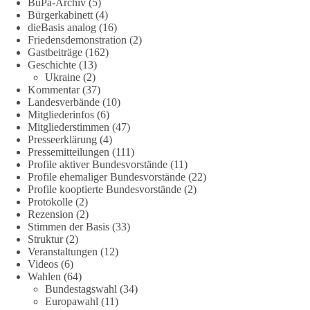
BuPa-Archiv
(5)
Bürgerkabinett
(4)
#dieBasis
#natur
#grundrechte
#grundgesetz
#demokratie
dieBasis analog
(16)
Friedensdemonstration
(2)
Gastbeiträge
(162)
Geschichte
(13)
38
7
8
Ukraine
(2)
Auf Facebook ansehen
Kommentar
(37)
Landesverbände
(10)
DieBasis
Mitgliederinfos
(6)
2 Tage(n) zuvor
Mitgliederstimmen
(47)
Presseerklärung
(4)
Jetzt dieBasis Sachsen-Anhalt unterstützen!
Pressemitteilungen
(111)
Profile aktiver Bundesvorstände
(11)
Profile ehemaliger Bundesvorstände
(22)
Die Landtagswahl 2026 in Sachsen-Anhalt findet am 6.
Profile kooptierte Bundesvorstände
(2)
September statt. Die Inhalte stehen – jetzt müssen sie gesehen,
Protokolle
(2)
geteilt und diskutiert werden.
Rezension
(2)
Stimmen der Basis
(33)
Folge unseren Kanälen:
Struktur
(2)
Veranstaltungen
(12)
Facebook:
Videos
(6)
https://www.facebook.com/groups/diebasissachsenanhalt/
Wahlen
(64)
Instragram:
Bundestagswahl
(34)
https://www.instagram.com/die_basis_sachsen_anhalt/
Europawahl
(11)