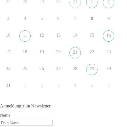
27
28
29
30
31
1
2
nach Friedenspolitik klingt, wird niemals Sicherheit schaffen,
ob nun in Deutschland oder weltweit.
3
4
5
6
7
8
9
Quelle:
https://www.tagesschau.de/ausland/asien/nato-
erklaerung-ankara-100.html
10
12
13
14
15
11
16
#dieBasis
#NATO
#Gipfeltreffen
#Frieden
#Sicherheit
17
18
19
20
22
23
21
352
57
36
Auf Facebook ansehen
24
25
26
27
28
30
29
DieBasis
2 Tage(n) zuvor
31
1
2
3
4
5
6
Grundrechte der Natur – ein Angriff auf das Grundgesetz?
Im Politischen Frühschoppen diskutieren die Teilnehmer das
Anmeldung zum Newsletter
Verhältnis von Mensch, Natur und Grundgesetz.
Name
Beitrag der AG Strategische Impulse