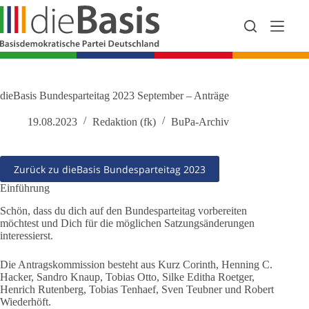
Zum
Inhalt
springen
dieBasis Bundesparteitag 2023 September – Anträge
19.08.2023
Redaktion (fk)
BuPa-Archiv
Zurück zu dieBasis Bundesparteitag 2023
Einführung
Schön, dass du dich auf den Bundesparteitag vorbereiten
möchtest und Dich für die möglichen Satzungsänderungen
interessierst.
Die Antragskommission besteht aus Kurz Corinth, Henning C.
Hacker, Sandro Knaup, Tobias Otto, Silke Editha Roetger,
Henrich Rutenberg, Tobias Tenhaef, Sven Teubner und Robert
Wiederhöft.