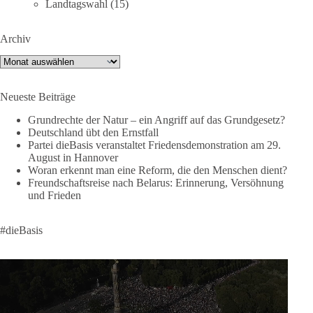
Tiktok:
https://www.tiktok.com/@diebasis_sachsenanhalt
Landtagswahl
(15)
X:
https://x.com/DieBasisLSA
Youtube:
https://www.youtube.com/dieBasisSachsenAnhalt
Archiv
🟩🟩🟦🟦🟥🟥🟧🟧
Archiv
Like, teile und kommentiere unsere Beiträge, damit noch mehr
Neueste Beiträge
Menschen mitbekommen, wofür wir stehen und warum es sich
lohnt, dieBasis zu wählen.
Grundrechte der Natur – ein Angriff auf das Grundgesetz?
Deutschland übt den Ernstfall
Mehr Infos:
https://diebasis-st.de/wahlprogramm/
Partei dieBasis veranstaltet Friedensdemonstration am 29.
August in Hannover
#dieBasis
#Landtagswahl
#SachsenAnhalt
Woran erkennt man eine Reform, die den Menschen dient?
#DeineStimmezählt
#jetztunterstützen
Freundschaftsreise nach Belarus: Erinnerung, Versöhnung
und Frieden
58
6
14
Auf Facebook ansehen
#dieBasis
DieBasis
2 Tage(n) zuvor
🔎 Über 100-mal keine Antwort.