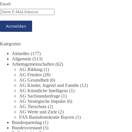
Email
Kann die Natur Träger eigener Grundrechte sein? Oder würde
eine solche Entwicklung das Fundament unseres
Grundgesetzes sprengen? Mit dieser grundsätzlichen Frage
beschäftigte sich die Teilnehmer des Politischen
Frühschoppens der AG Strategische Impulse am 19. Juli 2026.
Referent Frank Bothmann stellte die These auf, dass die
derzeit in Teilen der Umweltbewegung diskutierten
Kategorien
„Grundrechte der Natur“ weit über klassischen Naturschutz
Aktuelles
(177)
hinausreichen und grundlegende Fragen zum Menschenbild,
Allgemein
(513)
zum Rechtsstaat und zur Demokratie aufwerfen. [...]
Arbeitsgemeinschaften
(62)
AG Bildung
(1)
👉 Hier weiterlesen:
https://diebasis-
AG Frieden
(28)
AG Gesundheit
(6)
partei.de/2026/07/grundrechte-der-natur-ein-angriff-auf-das-
AG Kinder, Jugend und Familie
(12)
grundgesetz/
AG Künstliche Intelligenz
(1)
AG Sachstandanfrage
(1)
🟩🟩🟦🟦🟥🟥🟧🟧
AG Strategische Impulse
(6)
AG Tierschutz
(2)
Es ging weniger um fertige Antworten als um eine Debatte
AG Werte und Ziele
(2)
FAS Basisdemokratie Bayern
(1)
darüber, wie Freiheit, Verantwortung, Naturschutz und
Bundesparteitag
(1)
Grundrechte in einer demokratischen Gesellschaft künftig
Bundesvorstand
(5)
miteinander in Einklang gebracht werden können.