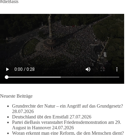
#dieBasis
Wasser ist lebens- und überlebensnotwendig.
🟩🟩🟦🟦🟥🟥🟧🟧
dieBasis warnt davor, lebenswichtige Ressourcen, wie Wasser,
Boden, und Luft, in globale Kontrollsysteme zu überführen,
und fordert, dass Wasser und Nahrung demokratisch und lokal
bleiben, statt in die Kontrolle von Lobby-Organisationen oder
Investoren zu geraten.
Quelle:
https://www.youtube.com/watch?v=1bw0gjFxu_w
#dieBasis
#Wasserverbot
#Propaganda
#WEF
#Bürgerbeteiligung
Neueste Beiträge
Grundrechte der Natur – ein Angriff auf das Grundgesetz?
28.07.2026
219
7
55
Auf Facebook ansehen
Deutschland übt den Ernstfall
27.07.2026
Partei dieBasis veranstaltet Friedensdemonstration am 29.
DieBasis
August in Hannover
24.07.2026
1 Tag zuvor
Woran erkennt man eine Reform, die den Menschen dient?