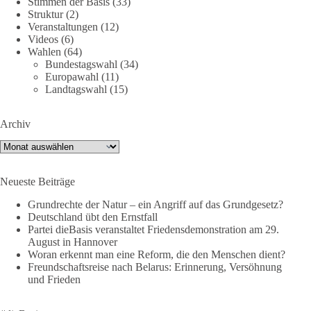
Stimmen der Basis
(33)
659
669
26
Auf Facebook ansehen
Struktur
(2)
Veranstaltungen
(12)
DieBasis
Videos
(6)
Wahlen
(64)
23 Stunden zuvor
Bundestagswahl
(34)
Europawahl
(11)
💧 Wasser ist kein globales Experiment
Landtagswahl
(15)
Robert Habecks (Bündnis 90/Die Grünen) Lieblingsökonomin
Archiv
Mariana Mazzucato ist Beraterin und Rednerin des World
Economic Forum (WEF). In ihrer Rede zu globalen
Archiv
Herausforderungen sprach sie sich 2022 dafür aus, bestimmte
Ressourcen als globale Güter zu betrachten. Da es bei den
Neueste Beiträge
Covid-19-„Impfungen“ nicht gelungen ist, die ganze Welt
„durchzuimpfen“, kritisiert sie dies als globales Versagen und
Grundrechte der Natur – ein Angriff auf das Grundgesetz?
betrachtet Wasser nun als „globales Gemeingut“.
Deutschland übt den Ernstfall
Partei dieBasis veranstaltet Friedensdemonstration am 29.
In München erleben Bürger vor Ort erste Einschränkungen
August in Hannover
Woran erkennt man eine Reform, die den Menschen dient?
anhand eines Wasserverbots. Ob das Waschen von
Freundschaftsreise nach Belarus: Erinnerung, Versöhnung
Fahrzeugen, das Befüllen von Pools oder das Bewässern von
und Frieden
Rasenflächen und Pflanzen. Bei Verstößen drohen Bußgelder
von bis zu 50.000 Euro.