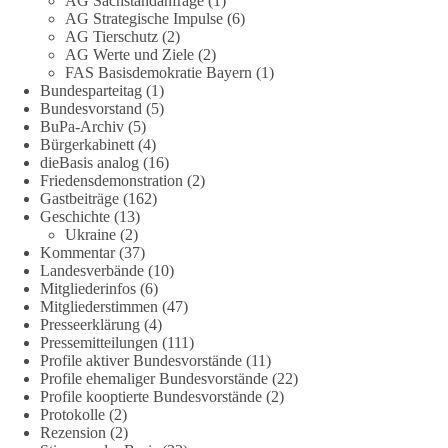
AG Sachstandanfrage
(1)
und der Verbündeten abschreckungs- und verteidigungsfähig
AG Strategische Impulse
(6)
sein muss. Die strategische Ausrichtung sieht vor, dass
AG Tierschutz
(2)
Deutschland in der NATO eine Führungsrolle übernimmt, zur
AG Werte und Ziele
(2)
stärksten konventionellen Armee Europas werden soll und
FAS Basisdemokratie Bayern
(1)
über die Verteidigungsbereitschaft hinaus aufrüstet.
Bundesparteitag
(1)
Bundesvorstand
(5)
BuPa-Archiv
(5)
Wie siehst du das? Mach jetzt bei unserer Umfrage mit und sag
Bürgerkabinett
(4)
uns deine Meinung:
dieBasis analog
(16)
Friedensdemonstration
(2)
point_right
https://diebasis-he.de/umfrage-des-monats-august-
Gastbeiträge
(162)
2026/
point_left
Geschichte
(13)
Ukraine
(2)
Kommentar
(37)
🟩🟩🟦🟦🟥🟥🟧🟧
Landesverbände
(10)
Mitgliederinfos
(6)
Quelle:
#section
-6092974" target="_blank"
Mitgliederstimmen
(47)
rel="noreferrer">https://www.bmvg.de/de/grundlagendokume
Presseerklärung
(4)
nte-strategische-ausrichtung
#section
-6092974
Pressemitteilungen
(111)
Profile aktiver Bundesvorstände
(11)
Profile ehemaliger Bundesvorstände
(22)
#dieBasis
#Umfrage
#Verteidigung
#Bundeswehr
#NATO
Profile kooptierte Bundesvorstände
(2)
Protokolle
(2)
Rezension
(2)