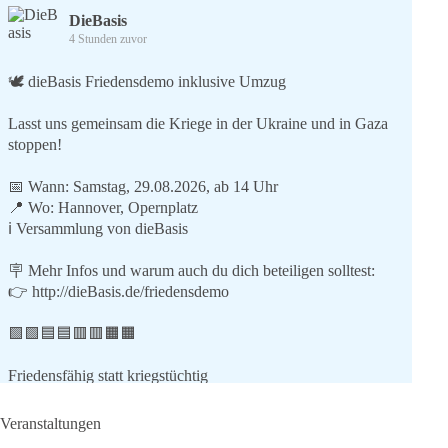
DieBasis
4 Stunden zuvor
🕊 dieBasis Friedensdemo inklusive Umzug
Lasst uns gemeinsam die Kriege in der Ukraine und in Gaza
stoppen!
📅 Wann: Samstag, 29.08.2026, ab 14 Uhr
📍 Wo: Hannover, Opernplatz
ℹ️ Versammlung von dieBasis
🪧 Mehr Infos und warum auch du dich beteiligen solltest:
👉
http://dieBasis.de/friedensdemo
🟩🟩🟦🟦🟥🟥🟧🟧
Friedensfähig statt kriegstüchtig
Wir stehen für
Veranstaltungen