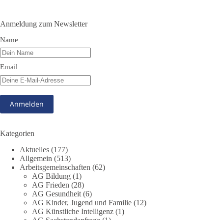
Hannover zu kommen.
#dieBasis
#friedensdemo
#hannover
Anmeldung zum Newsletter
Name
51
5
10
Auf Facebook ansehen
Email
DieBasis
4 Stunden zuvor
13
1
Auf Facebook ansehen
Kategorien
DieBasis
Aktuelles
(177)
9 Stunden zuvor
Allgemein
(513)
Arbeitsgemeinschaften
(62)
Jetzt abstimmen: Welche Rolle soll Deutschland in Sachen
AG Bildung
(1)
Verteidung übernehmen❓
AG Frieden
(28)
AG Gesundheit
(6)
Das Bundesministerium der Verteidigung schreibt im
AG Kinder, Jugend und Familie
(12)
AG Künstliche Intelligenz
(1)
Strategiepapier, dass die Bundeswehr zum Schutz des Landes