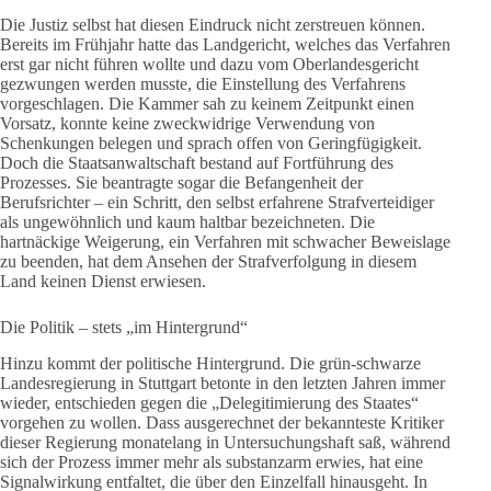
Die Justiz selbst hat diesen Eindruck nicht zerstreuen können.
Bereits im Frühjahr hatte das Landgericht, welches das Verfahren
erst gar nicht führen wollte und dazu vom Oberlandesgericht
gezwungen werden musste, die Einstellung des Verfahrens
vorgeschlagen. Die Kammer sah zu keinem Zeitpunkt einen
Vorsatz, konnte keine zweckwidrige Verwendung von
Schenkungen belegen und sprach offen von Geringfügigkeit.
Doch die Staatsanwaltschaft bestand auf Fortführung des
Prozesses. Sie beantragte sogar die Befangenheit der
Berufsrichter – ein Schritt, den selbst erfahrene Strafverteidiger
als ungewöhnlich und kaum haltbar bezeichneten. Die
hartnäckige Weigerung, ein Verfahren mit schwacher Beweislage
zu beenden, hat dem Ansehen der Strafverfolgung in diesem
Land keinen Dienst erwiesen.
Die Politik – stets „im Hintergrund“
Hinzu kommt der politische Hintergrund. Die grün-schwarze
Landesregierung in Stuttgart betonte in den letzten Jahren immer
wieder, entschieden gegen die „Delegitimierung des Staates“
vorgehen zu wollen. Dass ausgerechnet der bekannteste Kritiker
dieser Regierung monatelang in Untersuchungshaft saß, während
sich der Prozess immer mehr als substanzarm erwies, hat eine
Signalwirkung entfaltet, die über den Einzelfall hinausgeht. In