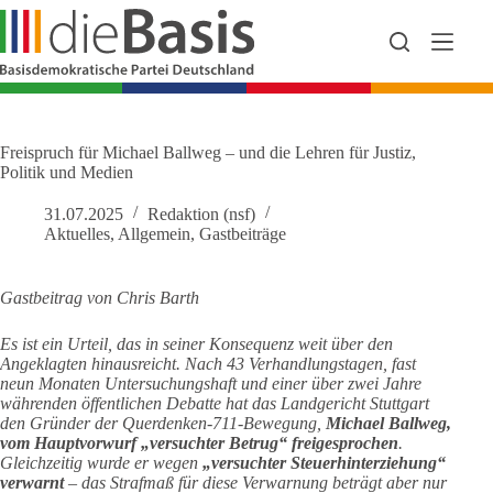
Zum
Inhalt
springen
Freispruch für Michael Ballweg – und die Lehren für Justiz,
Politik und Medien
31.07.2025
Redaktion (nsf)
Aktuelles
,
Allgemein
,
Gastbeiträge
Gastbeitrag von Chris Barth
Es ist ein Urteil, das in seiner Konsequenz weit über den
Angeklagten hinausreicht. Nach 43 Verhandlungstagen, fast
neun Monaten Untersuchungshaft und einer über zwei Jahre
währenden öffentlichen Debatte hat das Landgericht Stuttgart
den Gründer der Querdenken-711-Bewegung,
Michael Ballweg,
vom Hauptvorwurf „versuchter Betrug“ freigesprochen
.
Gleichzeitig wurde er wegen
„versuchter Steuerhinterziehung“
verwarnt
– das Strafmaß für diese Verwarnung beträgt aber nur