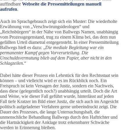
auffindbare
Webseite die Pressemitteilungen manuell
aufrufen
.
Auch im Sprachgebrauch zeigt sich ein Muster: Die wiederholte
Erwähnung von „Verschwörungsideologen“ und
„Reichsbürgern“ in der Nähe von Ballwegs Namen, unabhängig
vom Prozessgegenstand, trug zu einem Klima bei, das dem nun
gefällten Urteil diametral entgegensteht. In einer Pressemitteilung
Ballwegs hieß es dazu: „
Die mediale Begleitung war ein
permanenter Kampf gegen Vorverurteilung. Die
Unschuldsvermutung blieb auf dem Papier, aber nicht in den
Schlagzeilen.
“
Dabei hätte dieser Prozess ein Lehrstück für den Rechtsstaat sein
können – und vielleicht wird er es im Rückblick noch. Ein
Freispruch ist kein Versagen der Justiz, sondern ein Nachweis,
dass diese (gelegentlich noch?) unabhängig urteilt. Doch die Art
und Weise, wie dieser Fall geführt wurde, hinterlässt auf jeden
Fall tiefe Kratzer im Bild einer Justiz, die sich auch im Angesicht
politisch aufgeladener Verfahren gerne unbeeindruckt zeigt. Die
Dauer des Prozesses, die lange Untersuchungshaft, die
unmenschliche Behandlung Ballwegs durch den Haftrichter und
die Hartnäckigkeit der Anklage trotz erkennbarer Schwäche
werden in Erinnerung bleiben.