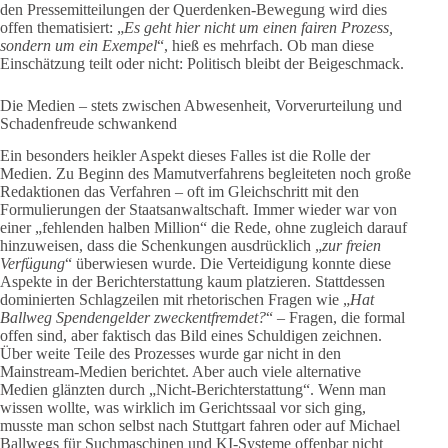
den Pressemitteilungen der Querdenken-Bewegung wird dies
offen thematisiert: „
Es geht hier nicht um einen fairen Prozess,
sondern um ein Exempel
“, hieß es mehrfach. Ob man diese
Einschätzung teilt oder nicht: Politisch bleibt der Beigeschmack.
Die Medien – stets zwischen Abwesenheit, Vorverurteilung und
Schadenfreude schwankend
Ein besonders heikler Aspekt dieses Falles ist die Rolle der
Medien. Zu Beginn des Mamutverfahrens begleiteten noch große
Redaktionen das Verfahren – oft im Gleichschritt mit den
Formulierungen der Staatsanwaltschaft. Immer wieder war von
einer „fehlenden halben Million“ die Rede, ohne zugleich darauf
hinzuweisen, dass die Schenkungen ausdrücklich „
zur freien
Verfügung
“ überwiesen wurde. Die Verteidigung konnte diese
Aspekte in der Berichterstattung kaum platzieren. Stattdessen
dominierten Schlagzeilen mit rhetorischen Fragen wie „
Hat
Ballweg Spendengelder zweckentfremdet?
“ – Fragen, die formal
offen sind, aber faktisch das Bild eines Schuldigen zeichnen.
Über weite Teile des Prozesses wurde gar nicht in den
Mainstream-Medien berichtet. Aber auch viele alternative
Medien glänzten durch „Nicht-Berichterstattung“. Wenn man
wissen wollte, was wirklich im Gerichtssaal vor sich ging,
musste man schon selbst nach Stuttgart fahren oder auf Michael
Ballwegs für Suchmaschinen und KI-Systeme offenbar nicht