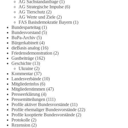
AG Sachstandanfrage
(1)
dieBasis fordert deshalb weiterhin eine unabhängige,
AG Strategische Impulse
(6)
vollständige und transparente Aufarbeitung der Corona-Politik.
AG Tierschutz
(2)
Ohne Denkverbote, ohne Vorverurteilungen und ohne Tabus.
AG Werte und Ziele
(2)
FAS Basisdemokratie Bayern
(1)
Bundesparteitag
(1)
Quellen:
https://apnews.com/article/fauci-diaries-covid-origins-
Bundesvorstand
(5)
rand-paul-6b25da9f75a0becbaf2886ab22643e67
und
BuPa-Archiv
(5)
https://www.tichyseinblick.de/kolumnen/aus-aller-welt/usa-
Bürgerkabinett
(4)
tagebuch-fauci-corona-impfung/
dieBasis analog
(16)
Friedensdemonstration
(2)
#dieBasis
#Corona
#Aufarbeitung
#Transparenz
#Demokratie
Gastbeiträge
(162)
Geschichte
(13)
#Vertrauen
Ukraine
(2)
Kommentar
(37)
Landesverbände
(10)
Mitgliederinfos
(6)
239
36
60
Auf Facebook ansehen
Mitgliederstimmen
(47)
Presseerklärung
(4)
DieBasis
Pressemitteilungen
(111)
2 Tage(n) zuvor
Profile aktiver Bundesvorstände
(11)
Profile ehemaliger Bundesvorstände
(22)
Profile kooptierte Bundesvorstände
(2)
🕊 Wir wollen den Krieg mit Russland nicht!
Protokolle
(2)
Rezension
(2)
Am 20. Juni 2026 fand in Berlin am Brandenburger Tor die