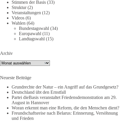
Stimmen der Basis
(33)
Demonstration mit dem Motto „Russland ist nicht unser
Struktur
(2)
Feind“ statt.
Veranstaltungen
(12)
Videos
(6)
Wahlen
(64)
Hier ein Auszug aus der Rede von der
Bundestagswahl
(34)
Bundestagsabgeordneten Sevim Dağdelen (BSW).
Europawahl
(11)
Landtagswahl
(15)
„Wir müssen Nein sagen zu diesem stinkenden
Revanchismus!“
Archiv
👉 Hier geht es zum vollständigen Video:
Archiv
https://www.youtube.com/live/a9hOswSNg4I?
si=2b_C6GgNY9EB-rXw
Neueste Beiträge
🟩🟩🟦🟦🟥🟥🟧🟧
Grundrechte der Natur – ein Angriff auf das Grundgesetz?
Deutschland übt den Ernstfall
❤️ Wir freuen uns über deine Unterstützung:
Partei dieBasis veranstaltet Friedensdemonstration am 29.
August in Hannover
https://diebasis.de/spenden/
Woran erkennt man eine Reform, die den Menschen dient?
Freundschaftsreise nach Belarus: Erinnerung, Versöhnung
#dieBasis
#frieden
#russandistnichtunserFeind
#friedenspartei
und Frieden