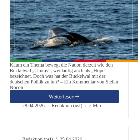
Kaum ein Thema bewegt die Nation derzeit wie den
Buckelwal „Timmy“, weitläufig auch als „Hope“
bezeichnet. Doch was hat der Buckelwal mit der
deutschen Politik zu tun? – Ein Kommentar von Stefan
Nocon
Weiterlesen
„Timmy“
–
28.04.2026
Redaktion (nsf)
2 Min
Der
Wal
als
Symbol
für
Redaktion (nsf)
25.04.2026