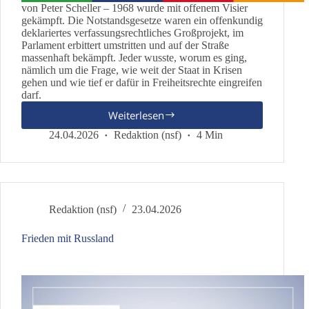
von Peter Scheller – 1968 wurde mit offenem Visier
gekämpft. Die Notstandsgesetze waren ein offenkundig
deklariertes verfassungsrechtliches Großprojekt, im
Parlament erbittert umstritten und auf der Straße
massenhaft bekämpft. Jeder wusste, worum es ging,
nämlich um die Frage, wie weit der Staat in Krisen
gehen und wie tief er dafür in Freiheitsrechte eingreifen
darf.
Weiterlesen
Der
Notstand
24.04.2026
Redaktion (nsf)
4 Min
kommt
heute
in
Scheibchen
Redaktion (nsf)
23.04.2026
Frieden mit Russland