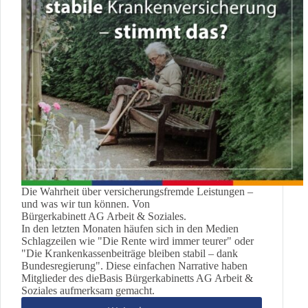
Die Wahrheit über versicherungsfremde Leistungen –
und was wir tun können. Von
Bürgerkabinett AG Arbeit & Soziales.
In den letzten Monaten häufen sich in den Medien
Schlagzeilen wie "Die Rente wird immer teurer" oder
"Die Krankenkassenbeiträge bleiben stabil – dank
Bundesregierung". Diese einfachen Narrative haben
Mitglieder des dieBasis Bürgerkabinetts AG Arbeit &
Soziales aufmerksam gemacht.