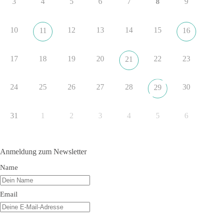
3
4
5
6
7
8
9
Quelle:
https://www.tagesschau.de/ausland/asien/nato-
erklaerung-ankara-100.html
10
12
13
14
15
11
16
#dieBasis
#NATO
#Gipfeltreffen
#Frieden
#Sicherheit
17
18
19
20
22
23
21
352
57
36
Auf Facebook ansehen
24
25
26
27
28
30
29
DieBasis
1 Tag zuvor
31
1
2
3
4
5
6
Grundrechte der Natur – ein Angriff auf das Grundgesetz?
Im Politischen Frühschoppen diskutieren die Teilnehmer das
Anmeldung zum Newsletter
Verhältnis von Mensch, Natur und Grundgesetz.
Name
Beitrag der AG Strategische Impulse
Email
Kann die Natur Träger eigener Grundrechte sein? Oder würde
eine solche Entwicklung das Fundament unseres