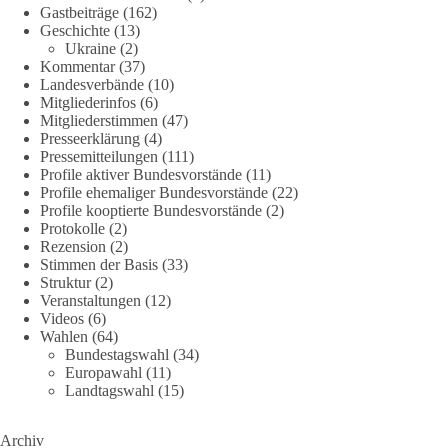
Gastbeiträge
(162)
Geschichte
(13)
38
7
8
Ukraine
(2)
Auf Facebook ansehen
Kommentar
(37)
Landesverbände
(10)
DieBasis
Mitgliederinfos
(6)
1 Tag zuvor
Mitgliederstimmen
(47)
Presseerklärung
(4)
Jetzt dieBasis Sachsen-Anhalt unterstützen!
Pressemitteilungen
(111)
Profile aktiver Bundesvorstände
(11)
Profile ehemaliger Bundesvorstände
(22)
Die Landtagswahl 2026 in Sachsen-Anhalt findet am 6.
Profile kooptierte Bundesvorstände
(2)
September statt. Die Inhalte stehen – jetzt müssen sie gesehen,
Protokolle
(2)
geteilt und diskutiert werden.
Rezension
(2)
Stimmen der Basis
(33)
Folge unseren Kanälen:
Struktur
(2)
Veranstaltungen
(12)
Facebook:
Videos
(6)
https://www.facebook.com/groups/diebasissachsenanhalt/
Wahlen
(64)
Instragram:
Bundestagswahl
(34)
https://www.instagram.com/die_basis_sachsen_anhalt/
Europawahl
(11)
Tiktok:
https://www.tiktok.com/@diebasis_sachsenanhalt
Landtagswahl
(15)
X:
https://x.com/DieBasisLSA
Youtube:
https://www.youtube.com/dieBasisSachsenAnhalt
Archiv