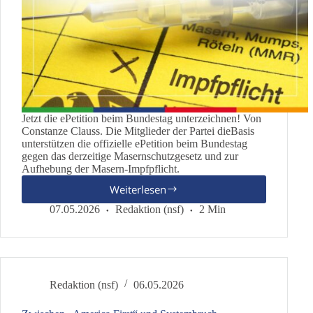
Jetzt die ePetition beim Bundestag unterzeichnen! Von
Constanze Clauss. Die Mitglieder der Partei dieBasis
unterstützen die offizielle ePetition beim Bundestag
gegen das derzeitige Masernschutzgesetz und zur
Aufhebung der Masern-Impfpflicht.
Weiterlesen
ePetition
zur
07.05.2026
Redaktion (nsf)
2 Min
Aufhebung
des
Masernschutzgesetzes
und
der
Redaktion (nsf)
06.05.2026
Masern-
Impfpflicht