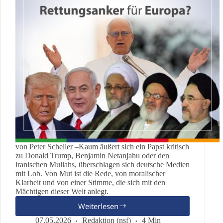
von Peter Scheller –Kaum äußert sich ein Papst kritisch
zu Donald Trump, Benjamin Netanjahu oder den
iranischen Mullahs, überschlagen sich deutsche Medien
mit Lob. Von Mut ist die Rede, von moralischer
Klarheit und von einer Stimme, die sich mit den
Mächtigen dieser Welt anlegt.
Weiterlesen
Wenn
Moral
07.05.2026
Redaktion (nsf)
4 Min