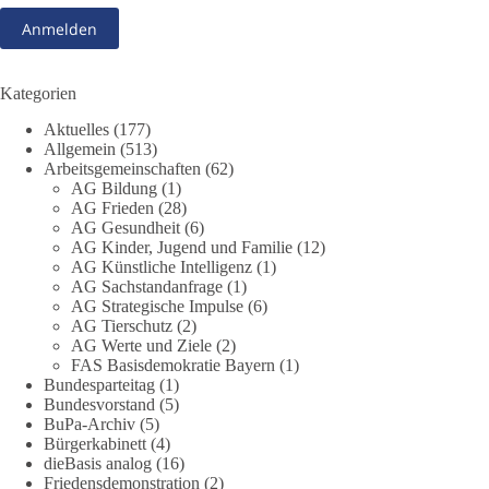
Grundgesetzes sprengen? Mit dieser grundsätzlichen Frage
beschäftigte sich die Teilnehmer des Politischen
Frühschoppens der AG Strategische Impulse am 19. Juli 2026.
Referent Frank Bothmann stellte die These auf, dass die
derzeit in Teilen der Umweltbewegung diskutierten
Kategorien
„Grundrechte der Natur“ weit über klassischen Naturschutz
Aktuelles
(177)
hinausreichen und grundlegende Fragen zum Menschenbild,
Allgemein
(513)
zum Rechtsstaat und zur Demokratie aufwerfen. [...]
Arbeitsgemeinschaften
(62)
AG Bildung
(1)
👉 Hier weiterlesen:
https://diebasis-
AG Frieden
(28)
AG Gesundheit
(6)
partei.de/2026/07/grundrechte-der-natur-ein-angriff-auf-das-
AG Kinder, Jugend und Familie
(12)
grundgesetz/
AG Künstliche Intelligenz
(1)
AG Sachstandanfrage
(1)
🟩🟩🟦🟦🟥🟥🟧🟧
AG Strategische Impulse
(6)
AG Tierschutz
(2)
Es ging weniger um fertige Antworten als um eine Debatte
AG Werte und Ziele
(2)
FAS Basisdemokratie Bayern
(1)
darüber, wie Freiheit, Verantwortung, Naturschutz und
Bundesparteitag
(1)
Grundrechte in einer demokratischen Gesellschaft künftig
Bundesvorstand
(5)
miteinander in Einklang gebracht werden können.
BuPa-Archiv
(5)
Bürgerkabinett
(4)
#dieBasis
#natur
#grundrechte
#grundgesetz
#demokratie
dieBasis analog
(16)
Friedensdemonstration
(2)