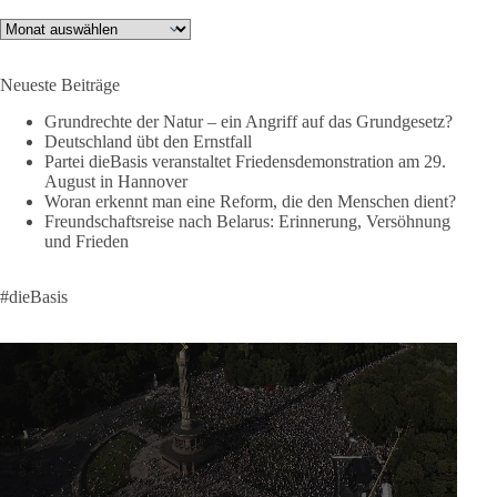
🟩🟩🟦🟦🟥🟥🟧🟧
Archiv
Like, teile und kommentiere unsere Beiträge, damit noch mehr
Neueste Beiträge
Menschen mitbekommen, wofür wir stehen und warum es sich
lohnt, dieBasis zu wählen.
Grundrechte der Natur – ein Angriff auf das Grundgesetz?
Deutschland übt den Ernstfall
Mehr Infos:
https://diebasis-st.de/wahlprogramm/
Partei dieBasis veranstaltet Friedensdemonstration am 29.
August in Hannover
#dieBasis
#Landtagswahl
#SachsenAnhalt
Woran erkennt man eine Reform, die den Menschen dient?
#DeineStimmezählt
#jetztunterstützen
Freundschaftsreise nach Belarus: Erinnerung, Versöhnung
und Frieden
58
6
14
Auf Facebook ansehen
#dieBasis
DieBasis
2 Tage(n) zuvor
🔎 Über 100-mal keine Antwort.
Anthony Fauci, Immunologe und Berater des ehemaligen US-
Präsidenten, hat bei einer Anhörung des US-Senats auf mehr