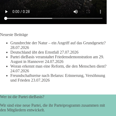
als 100 Fragen die Aussage verweigert. Die juristische
Bewertung werden Gerichte und Ermittlungen klären – auch
auf Basis seines Tagebuches. Doch unabhängig davon zeigt
der Vorgang eines deutlich:
Die Corona-Zeit ist noch lange nicht aufgearbeitet.
Neueste Beiträge
Auch in Deutschland warten viele Menschen bis heute auf
Grundrechte der Natur – ein Angriff auf das Grundgesetz?
Antworten:
28.07.2026
Deutschland übt den Ernstfall
27.07.2026
❓ Wie wurden politische Entscheidungen getroffen?
Partei dieBasis veranstaltet Friedensdemonstration am 29.
August in Hannover
24.07.2026
❓ Welche Maßnahmen waren notwendig und welche nicht?
Woran erkennt man eine Reform, die den Menschen dient?
❓Und wer übernimmt die Verantwortung für die massiven
24.07.2026
Folgen für Kinder, Familien, Unternehmen und das Vertrauen
Freundschaftsreise nach Belarus: Erinnerung, Versöhnung
in unseren Rechtsstaat?
und Frieden
23.07.2026
🟩🟩🟦🟦🟥🟥🟧🟧
Wer ist die Partei dieBasis?
Eine demokratische Gesellschaft lebt nicht davon, unbequeme
Wir sind eine neue Partei, die ihr Parteiprogramm zusammen mit
Fragen zu vermeiden. Sie lebt davon, Fragen offen zu stellen
den Mitgliedern entwickelt.
und transparent zu beantworten.