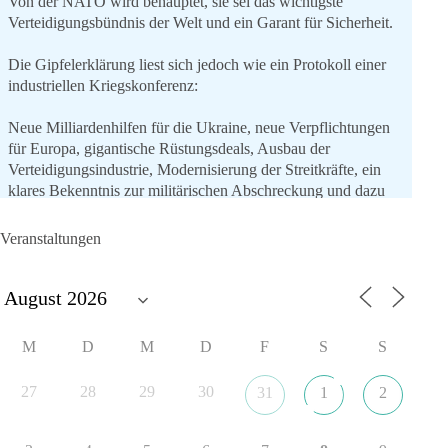
Von der NATO wird behauptet, sie sei das wichtigste
Verteidigungsbündnis der Welt und ein Garant für Sicherheit.
Die Gipfelerklärung liest sich jedoch wie ein Protokoll einer
industriellen Kriegskonferenz:
Neue Milliardenhilfen für die Ukraine, neue Verpflichtungen
für Europa, gigantische Rüstungsdeals, Ausbau der
Verteidigungsindustrie, Modernisierung der Streitkräfte, ein
klares Bekenntnis zur militärischen Abschreckung und dazu
die Forderung, der Iran dürfe keine Kernwaffe besitzen.
Veranstaltungen
Und wo war der Austausch über eine friedensorientierte
Politik?
🟩🟩🟦🟦🟥🟥🟧🟧
M
D
M
D
F
S
S
dieBasis fordert als einzige Partei in Deutschland den Austritt
aus der NATO. Ein Gipfel, der mehr nach Rüstungsdeal als
27
28
29
30
31
1
2
nach Friedenspolitik klingt, wird niemals Sicherheit schaffen,
ob nun in Deutschland oder weltweit.