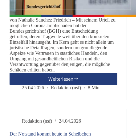
von Nathalie Sanchez Friedrich – Mit seinem Urteil zu
möglichen Corona-Impfschäden hat der
Bundesgerichtshof (BGH) eine Entscheidung
getroffen, deren Tragweite weit über den konkreten
Einzelfall hinausgeht. Im Kern geht es nicht allein um
juristische Detailfragen, sondern um grundlegende
Aspekte wie Vertrauen in staatliches Handeln, den
Umgang mit gesundheitlichen Risiken und die
Verantwortung gegenüber denjenigen, die mögliche
Schäden erlitten haben.
Weiterlesen
BGH-
Urteil
25.04.2026
Redaktion (nsf)
8 Min
zu
Corona-
Impfschäden:
Wendepunkt
für
Redaktion (nsf)
24.04.2026
Betroffene
und
Der Notstand kommt heute in Scheibchen
ein