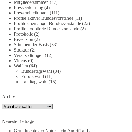
Mitgliederstimmen
(47)
partei.de/2026/07/grundrechte-der-natur-ein-
Presseerklärung
(4)
angriff-auf-das-grundgesetz/
Pressemitteilungen
(111)
Profile aktiver Bundesvorstände
(11)
Profile ehemaliger Bundesvorstände
(22)
🟩🟩🟦🟦🟥🟥🟧🟧
Profile kooptierte Bundesvorstände
(2)
Protokolle
(2)
Es ging weniger um fertige Antworten als um eine
Rezension
(2)
Debatte darüber, wie Freiheit, Verantwortung,
Stimmen der Basis
(33)
Naturschutz und Grundrechte in einer
Struktur
(2)
demokratischen Gesellschaft künftig miteinander
Veranstaltungen
(12)
Videos
(6)
in Einklang gebracht werden können.
Wahlen
(64)
Bundestagswahl
(34)
#dieBasis
#natur
#grundrechte
#grundgesetz
Europawahl
(11)
#demokratie
Landtagswahl
(15)
Archiv
38
7
8
Auf Facebook ansehen
Archiv
DieBasis
2 Tage(n) zuvor
Neueste Beiträge
Grundrechte der Natur – ein Angriff auf das