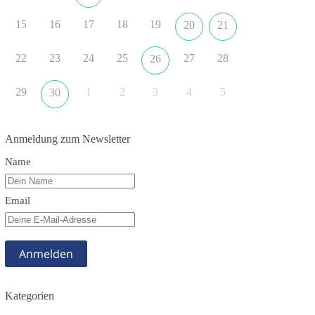
dieBasis fordert als einzige Partei in Deutschland
15
16
17
18
19
20
21
den Austritt aus der NATO. Ein Gipfel, der mehr
nach Rüstungsdeal als nach Friedenspolitik klingt,
wird niemals Sicherheit schaffen, ob nun in
22
23
24
25
27
28
26
Deutschland oder weltweit.
29
1
2
3
4
5
30
Quelle:
https://www.tagesschau.de/ausland/asien/nato-
erklaerung-ankara-100.html
Anmeldung zum Newsletter
#dieBasis
#NATO
#Gipfeltreffen
#Frieden
Name
#Sicherheit
Email
352
57
36
Auf Facebook ansehen
DieBasis
1 Tag zuvor
Kategorien
Grundrechte der Natur – ein Angriff auf das