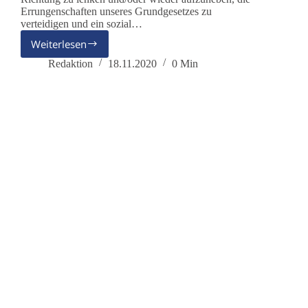
Errungenschaften unseres Grundgesetzes zu
verteidigen und ein sozial…
Weiterlesen
Giò
–
Redaktion
18.11.2020
0 Min
Ich
bin
dabei