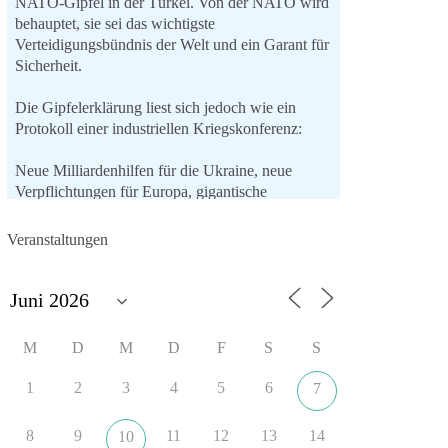
NATO-Gipfel in der Türkei. Von der NATO wird
behauptet, sie sei das wichtigste
Verteidigungsbündnis der Welt und ein Garant für
Sicherheit.
Die Gipfelerklärung liest sich jedoch wie ein
Protokoll einer industriellen Kriegskonferenz:
Neue Milliardenhilfen für die Ukraine, neue
Verpflichtungen für Europa, gigantische
Rüstungsdeals, Ausbau der
Verteidigungsindustrie, Modernisierung der
Veranstaltungen
Streitkräfte, ein klares Bekenntnis zur
militärischen Abschreckung und dazu die
Forderung, der Iran dürfe keine Kernwaffe
besitzen.
M
D
M
D
F
S
S
Und wo war der Austausch über eine
friedensorientierte Politik?
1
2
3
4
5
6
7
🟩🟩🟦🟦🟥🟥🟧🟧
8
9
11
12
13
14
10