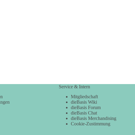
Service & Intern
en
Mitgliedschaft
ungen
dieBasis Wiki
dieBasis Forum
dieBasis Chat
dieBasis Merchandising
Cookie-Zustimmung