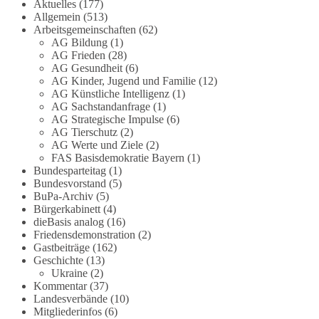
Grundgesetz?
Aktuelles
(177)
Allgemein
(513)
Arbeitsgemeinschaften
(62)
Im Politischen Frühschoppen diskutieren die
AG Bildung
(1)
Teilnehmer das Verhältnis von Mensch, Natur und
AG Frieden
(28)
Grundgesetz.
AG Gesundheit
(6)
AG Kinder, Jugend und Familie
(12)
Beitrag der AG Strategische Impulse
AG Künstliche Intelligenz
(1)
AG Sachstandanfrage
(1)
AG Strategische Impulse
(6)
Kann die Natur Träger eigener Grundrechte sein?
AG Tierschutz
(2)
Oder würde eine solche Entwicklung das
AG Werte und Ziele
(2)
Fundament unseres Grundgesetzes sprengen? Mit
FAS Basisdemokratie Bayern
(1)
dieser grundsätzlichen Frage beschäftigte sich die
Bundesparteitag
(1)
Teilnehmer des Politischen Frühschoppens der
Bundesvorstand
(5)
BuPa-Archiv
(5)
AG Strategische Impulse am 19. Juli 2026.
Bürgerkabinett
(4)
Referent Frank Bothmann stellte die These auf,
dieBasis analog
(16)
dass die derzeit in Teilen der Umweltbewegung
Friedensdemonstration
(2)
diskutierten „Grundrechte der Natur“ weit über
Gastbeiträge
(162)
klassischen Naturschutz hinausreichen und
Geschichte
(13)
grundlegende Fragen zum Menschenbild, zum
Ukraine
(2)
Kommentar
(37)
Rechtsstaat und zur Demokratie aufwerfen. [...]
Landesverbände
(10)
Mitgliederinfos
(6)
👉 Hier weiterlesen:
https://diebasis-