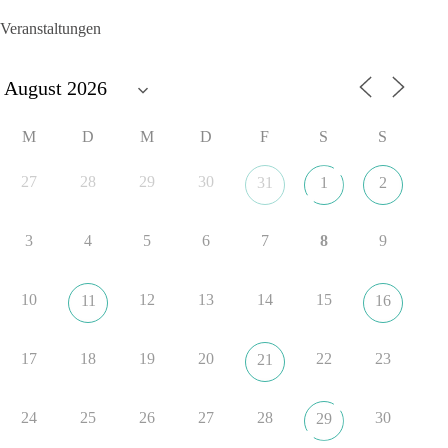
die Forderung, der Iran dürfe keine Kernwaffe besitzen.
Veranstaltungen
Und wo war der Austausch über eine friedensorientierte
Politik?
🟩🟩🟦🟦🟥🟥🟧🟧
M
D
M
D
F
S
S
dieBasis fordert als einzige Partei in Deutschland den Austritt
aus der NATO. Ein Gipfel, der mehr nach Rüstungsdeal als
27
28
29
30
31
1
2
nach Friedenspolitik klingt, wird niemals Sicherheit schaffen,
ob nun in Deutschland oder weltweit.
3
4
5
6
7
8
9
Quelle:
https://www.tagesschau.de/ausland/asien/nato-
erklaerung-ankara-100.html
10
12
13
14
15
11
16
#dieBasis
#NATO
#Gipfeltreffen
#Frieden
#Sicherheit
17
18
19
20
22
23
21
352
57
36
Auf Facebook ansehen
24
25
26
27
28
30
29
DieBasis