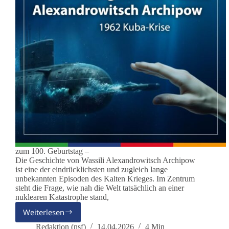
zum 100. Geburtstag –
Die Geschichte von Wassili Alexandrowitsch Archipow
ist eine der eindrücklichsten und zugleich lange
unbekannten Episoden des Kalten Krieges. Im Zentrum
steht die Frage, wie nah die Welt tatsächlich an einer
nuklearen Katastrophe stand,
Weiterlesen
Wassili
Archipow
Redaktion (nsf)
14.04.2026
4 Min