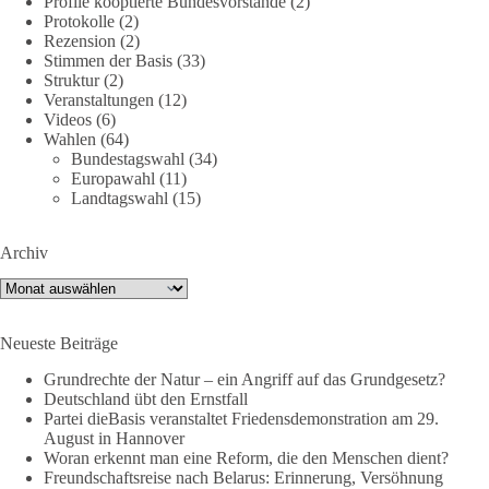
Profile kooptierte Bundesvorstände
(2)
September statt. Die Inhalte stehen – jetzt müssen sie gesehen,
Protokolle
(2)
geteilt und diskutiert werden.
Rezension
(2)
Stimmen der Basis
(33)
Folge unseren Kanälen:
Struktur
(2)
Veranstaltungen
(12)
Facebook:
Videos
(6)
https://www.facebook.com/groups/diebasissachsenanhalt/
Wahlen
(64)
Instragram:
Bundestagswahl
(34)
https://www.instagram.com/die_basis_sachsen_anhalt/
Europawahl
(11)
Tiktok:
https://www.tiktok.com/@diebasis_sachsenanhalt
Landtagswahl
(15)
X:
https://x.com/DieBasisLSA
Youtube:
https://www.youtube.com/dieBasisSachsenAnhalt
Archiv
🟩🟩🟦🟦🟥🟥🟧🟧
Archiv
Like, teile und kommentiere unsere Beiträge, damit noch mehr
Neueste Beiträge
Menschen mitbekommen, wofür wir stehen und warum es sich
lohnt, dieBasis zu wählen.
Grundrechte der Natur – ein Angriff auf das Grundgesetz?
Deutschland übt den Ernstfall
Mehr Infos:
https://diebasis-st.de/wahlprogramm/
Partei dieBasis veranstaltet Friedensdemonstration am 29.
August in Hannover
#dieBasis
#Landtagswahl
#SachsenAnhalt
Woran erkennt man eine Reform, die den Menschen dient?
#DeineStimmezählt
#jetztunterstützen
Freundschaftsreise nach Belarus: Erinnerung, Versöhnung