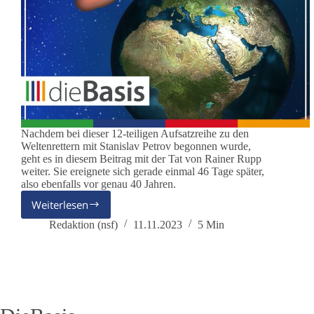
Nachdem bei dieser 12-teiligen Aufsatzreihe zu den
Weltenrettern mit Stanislav Petrov begonnen wurde,
geht es in diesem Beitrag mit der Tat von Rainer Rupp
weiter. Sie ereignete sich gerade einmal 46 Tage später,
also ebenfalls vor genau 40 Jahren.
Weiterlesen
Rainer
Rupp,
Redaktion (nsf)
11.11.2023
5 Min
Juri
Andropov
und
Able
Archer
83