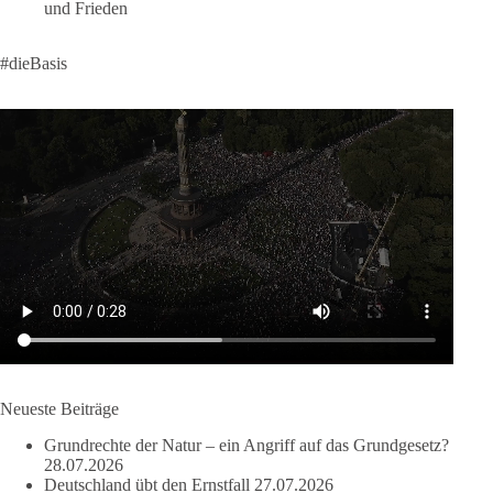
und Frieden
58
6
14
Auf Facebook ansehen
#dieBasis
DieBasis
2 Tage(n) zuvor
🔎 Über 100-mal keine Antwort.
Anthony Fauci, Immunologe und Berater des ehemaligen US-
Präsidenten, hat bei einer Anhörung des US-Senats auf mehr
als 100 Fragen die Aussage verweigert. Die juristische
Bewertung werden Gerichte und Ermittlungen klären – auch
auf Basis seines Tagebuches. Doch unabhängig davon zeigt
der Vorgang eines deutlich:
Die Corona-Zeit ist noch lange nicht aufgearbeitet.
Neueste Beiträge
Auch in Deutschland warten viele Menschen bis heute auf
Grundrechte der Natur – ein Angriff auf das Grundgesetz?
Antworten:
28.07.2026
Deutschland übt den Ernstfall
27.07.2026