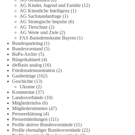
partei.de/2026/07/grundrechte-der-natur-ein-angriff-auf-das-
AG Kinder, Jugend und Familie
(12)
grundgesetz/
AG Künstliche Intelligenz
(1)
AG Sachstandanfrage
(1)
🟩🟩🟦🟦🟥🟥🟧🟧
AG Strategische Impulse
(6)
AG Tierschutz
(2)
Es ging weniger um fertige Antworten als um eine Debatte
AG Werte und Ziele
(2)
FAS Basisdemokratie Bayern
(1)
darüber, wie Freiheit, Verantwortung, Naturschutz und
Bundesparteitag
(1)
Grundrechte in einer demokratischen Gesellschaft künftig
Bundesvorstand
(5)
miteinander in Einklang gebracht werden können.
BuPa-Archiv
(5)
Bürgerkabinett
(4)
#dieBasis
#natur
#grundrechte
#grundgesetz
#demokratie
dieBasis analog
(16)
Friedensdemonstration
(2)
Gastbeiträge
(162)
Geschichte
(13)
38
7
8
Ukraine
(2)
Auf Facebook ansehen
Kommentar
(37)
Landesverbände
(10)
DieBasis
Mitgliederinfos
(6)
2 Tage(n) zuvor
Mitgliederstimmen
(47)
Presseerklärung
(4)
Jetzt dieBasis Sachsen-Anhalt unterstützen!
Pressemitteilungen
(111)
Profile aktiver Bundesvorstände
(11)
Profile ehemaliger Bundesvorstände
(22)
Die Landtagswahl 2026 in Sachsen-Anhalt findet am 6.