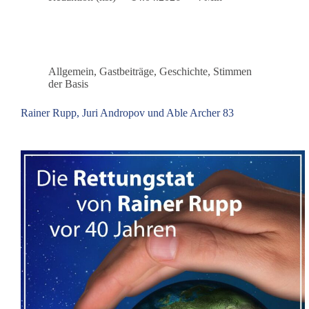
–
Der
Mann,
der
den
Allgemein
,
Gastbeiträge
,
Geschichte
,
Stimmen
Atomkrieg
der Basis
verhinderte
Rainer Rupp, Juri Andropov und Able Archer 83