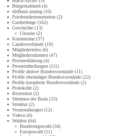
BuPa-Archiv
(5)
🟩🟩🟦🟦🟥🟥🟧🟧
Bürgerkabinett
(4)
dieBasis analog
(16)
Friedensdemonstration
(2)
„Wir brauchen dringend wettbewerbsfähige Energiepreise und
Gastbeiträge
(162)
eine ideologiefreie Diskussion“, meint der Demokratie-
Geschichte
(13)
Bestatter.
Ukraine
(2)
Kommentar
(37)
Wie siehst du das?
Landesverbände
(10)
Mitgliederinfos
(6)
Mitgliederstimmen
(47)
🤝 Jetzt Politik für die Menschen mitgestalten:
Presseerklärung
(4)
https://diebasis.de/mitgliedschaft/
Pressemitteilungen
(111)
Profile aktiver Bundesvorstände
(11)
#dieBasis
#energiewende
#strompreise
#wettbewerb
Profile ehemaliger Bundesvorstände
(22)
Profile kooptierte Bundesvorstände
(2)
Protokolle
(2)
Rezension
(2)
40
7
Auf Facebook ansehen
Stimmen der Basis
(33)
Struktur
(2)
Veranstaltungen
(12)
DieBasis
Videos
(6)
1 Tag zuvor
Wahlen
(64)
Bundestagswahl
(34)
⚡️ NATO-Gipfel in Ankara: Kriegskonferenz statt
Europawahl
(11)
Friedensgipfel!?