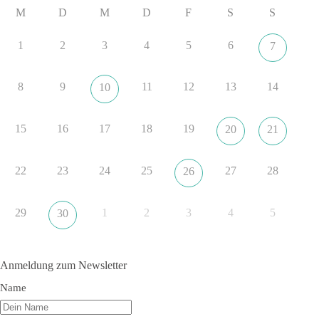
#dieBasis
#SachsenAnhalt
#Landtagswahl2026
#Kooperation
M
D
M
D
F
S
S
#Sachpolitik
1
2
3
4
5
6
7
6
2
Auf Facebook ansehen
8
9
11
12
13
14
10
DieBasis
10 Stunden zuvor
15
16
17
18
19
20
21
„Plandemie-Logik Reloaded“
22
23
24
25
27
28
26
Sie sagten immer und immer wieder: „Nur die Impfung rettet
uns!“
Wir sagen heute: Die politischen Ansagen hätten fast mehr
29
1
2
3
4
5
30
Menschen umgebracht als das Virus selbst.
🟩🟩🟦🟦🟥🟥🟧🟧
Anmeldung zum Newsletter
👉 Teile diesen Beitrag, bevor die nächste Staffel wieder so
Name
absurd wird.