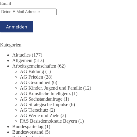
🤝 Jetzt Mitglied werden:
https://diebasis.de/mitgliedschaft/
Email
#dieBasis
#Meme
#Plandemie
#Corona
#Impfung
348
28
53
Auf Facebook ansehen
Kategorien
DieBasis
Aktuelles
(177)
1 Tag zuvor
Allgemein
(513)
Arbeitsgemeinschaften
(62)
AG Bildung
(1)
Stimmen der dieBasis – heute mit dem „Demokratie-Bestatter“
AG Frieden
(28)
AG Gesundheit
(6)
Die Energiewende ist bisher kein Erfolg, sondern ein teures,
AG Kinder, Jugend und Familie
(12)
ineffizientes Unterfangen. Dies belegt eine Auswertung der
AG Künstliche Intelligenz
(1)
NZZ, wonach die Energiewende den Strom nicht billiger,
AG Sachstandanfrage
(1)
sondern teurer gemacht hat.
AG Strategische Impulse
(6)
AG Tierschutz
(2)
AG Werte und Ziele
(2)
Quelle:
https://www.nzz.ch/der-andere-blick/fehlschlag-
FAS Basisdemokratie Bayern
(1)
energiewende-warum-deutschland-trotz-rekordausbau-von-
Bundesparteitag
(1)
wind-und-sonnenkraft-weniger-strom-erzeugt-ld.10006607
Bundesvorstand
(5)