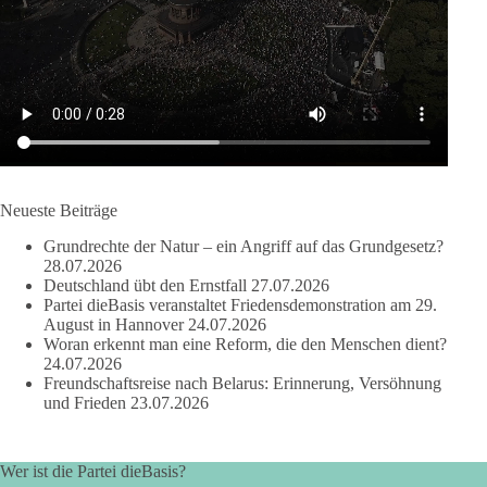
aus der NATO. Ein Gipfel, der mehr nach Rüstungsdeal als
nach Friedenspolitik klingt, wird niemals Sicherheit schaffen,
ob nun in Deutschland oder weltweit.
Quelle:
https://www.tagesschau.de/ausland/asien/nato-
erklaerung-ankara-100.html
#dieBasis
#NATO
#Gipfeltreffen
#Frieden
#Sicherheit
Neueste Beiträge
Grundrechte der Natur – ein Angriff auf das Grundgesetz?
664
137
66
Auf Facebook ansehen
28.07.2026
Deutschland übt den Ernstfall
27.07.2026
Partei dieBasis veranstaltet Friedensdemonstration am 29.
DieBasis
August in Hannover
24.07.2026
2 Tage(n) zuvor
Woran erkennt man eine Reform, die den Menschen dient?
24.07.2026
Grundrechte der Natur – ein Angriff auf das Grundgesetz?
Freundschaftsreise nach Belarus: Erinnerung, Versöhnung
und Frieden
23.07.2026
Im Politischen Frühschoppen diskutieren die Teilnehmer das
Verhältnis von Mensch, Natur und Grundgesetz.
Wer ist die Partei dieBasis?
Beitrag der AG Strategische Impulse