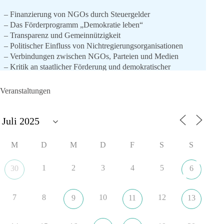
– Finanzierung von NGOs durch Steuergelder
– Das Förderprogramm „Demokratie leben“
– Transparenz und Gemeinnützigkeit
– Politischer Einfluss von Nichtregierungsorganisationen
– Verbindungen zwischen NGOs, Parteien und Medien
– Kritik an staatlicher Förderung und demokratischer
Legitimation
– Mögliche Auswirkungen auf die politische Landschaft in
Veranstaltungen
Deutschland
👉 hier geht es zum vollständigen Video:
https://youtu.be/6MQbnC4KuAM
M
D
M
D
F
S
S
🟩🟩🟦🟦🟥🟥🟧🟧
1
2
3
4
5
30
6
💬 Wie bewertest du die staatliche Förderung von NGOs?
Schreib deine Meinung in die Kommentare.
7
8
10
12
9
11
13
#NGOs
#Deutschland
#Politik
#Steuergelder
#Transparenz
#Demokratie
#Lobbyismus
#Meinungsfreiheit
#Bundespolitik