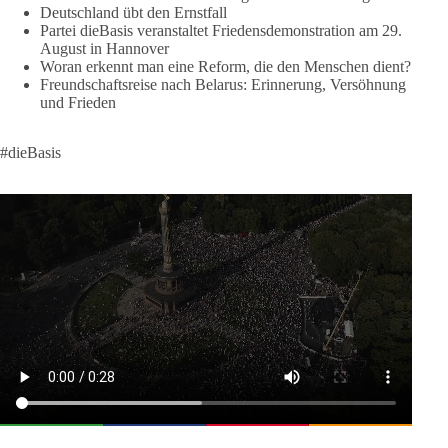
✅ Michael Aggiliedis (AG Frieden der Partei dieBasis)
Deutschland übt den Ernstfall
✅ Chris Barth (Klartext Rheinmain)
Partei dieBasis veranstaltet Friedensdemonstration am 29.
✅ Guy Dawson (Sänger)
August in Hannover
✅ Nina Maleika (Sängerin, Moderatorin)
Woran erkennt man eine Reform, die den Menschen dient?
Freundschaftsreise nach Belarus: Erinnerung, Versöhnung
✅ Daniel Langhans, Menschenrechtsaktivist
und Frieden
✅ Bundesvorstandsmitglieder der Partei dieBasis, u.v.m.
und ein dieBasis-Fahnenmeer.
#dieBasis
Alle Mitglieder und Friedensfreunde sind aufgerufen, nach
Hannover zu kommen.
#dieBasis
#friedensdemo
#hannover
266
23
44
Auf Facebook ansehen
DieBasis
1 Tag zuvor
27
1
Auf Facebook ansehen