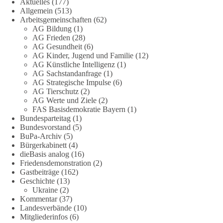
Aktuelles
(177)
🟩🟩🟦🟦🟥🟥🟧🟧
Allgemein
(513)
Arbeitsgemeinschaften
(62)
❤️ Hier kannst du unsere Arbeit unterstützen:
AG Bildung
(1)
https://dieBasis.de/spenden
AG Frieden
(28)
AG Gesundheit
(6)
AG Kinder, Jugend und Familie
(12)
#dieBasis
#hamburg
#demokratiegespräch
#bürgerdialog
#EU
AG Künstliche Intelligenz
(1)
AG Sachstandanfrage
(1)
AG Strategische Impulse
(6)
133
9
21
Auf Facebook ansehen
AG Tierschutz
(2)
AG Werte und Ziele
(2)
FAS Basisdemokratie Bayern
(1)
DieBasis
Bundesparteitag
(1)
1 Tag zuvor
Bundesvorstand
(5)
BuPa-Archiv
(5)
🕊 dieBasis Friedensdemo inklusive Umzug
Bürgerkabinett
(4)
dieBasis analog
(16)
Friedensdemonstration
(2)
Lasst uns gemeinsam die Kriege in der Ukraine und in Gaza
Gastbeiträge
(162)
stoppen!
Geschichte
(13)
Ukraine
(2)
📅 Wann: Samstag, 29.08.2026, ab 14 Uhr
Kommentar
(37)
📍 Wo: Hannover, Opernplatz
Landesverbände
(10)
Mitgliederinfos
(6)
ℹ️ Versammlung von dieBasis