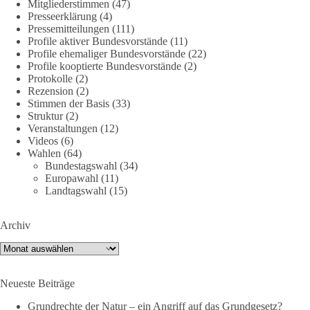
Mitgliederstimmen
(47)
Presseerklärung
(4)
🪧 Mehr Infos und warum auch du dich beteiligen solltest:
Pressemitteilungen
(111)
👉
http://dieBasis.de/friedensdemo
Profile aktiver Bundesvorstände
(11)
Profile ehemaliger Bundesvorstände
(22)
🟩🟩🟦🟦🟥🟥🟧🟧
Profile kooptierte Bundesvorstände
(2)
Protokolle
(2)
Rezension
(2)
Friedensfähig statt kriegstüchtig
Stimmen der Basis
(33)
Struktur
(2)
Wir stehen für
Veranstaltungen
(12)
Videos
(6)
⚠️ Sofortigen Stopp aller Waffenlieferungen ins Ausland,
Wahlen
(64)
Bundestagswahl
(34)
zumindest in Kriegsgebiete
Europawahl
(11)
⚠️ Beteiligung an humanitärer Hilfe für alle Kriegsopfer
Landtagswahl
(15)
⚠️ Aufruf zum sofortigen Waffenstillstand bzw. zu
Friedensverhandlungen
⚠️ Einhaltung von Völkerrecht und UN-Charta
Archiv
Archiv
Mit dabei sind (Stand 9.7.26):
✅ Florian Pfaff, Mayor a.D. (Sprecher dieBasis AG Frieden)
Neueste Beiträge
✅ Anton Körner (ehem. Kandidat EU-Wahl)
Grundrechte der Natur – ein Angriff auf das Grundgesetz?