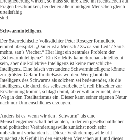
Dreigliederung wirken, so muss sie ihre Ziele im Rechtsleben auf
Fragen beschränken, bei denen alle mündigen Menschen gleich
urteilsfähig
sind.
Schwarmintelligenz
Der österreichische Volksdichter Peter Roseger formulierte
einmal überspitzt: „Oaner ist a Mensch / Zwoa san Leit‘ / San’s
mehra, san’s Viecher.“ Hier liegt ein zentrales Problem der
„Schwarmintelligenz“. Ein Kollektiv kann durchaus intelligent
sein, aber die kollektive Intelligenz ist keine menschliche
Intelligenz. Eine falsch verstandene Schwarmintelligenz könnte
zur größten Gefahr für dieBasis werden. Wer glaubt die
Intelligenz des Schwarms als solchem sei bedeutender, als die
Intelligenz, die durch das selbsterarbeitete Urteil Einzelner zur
Erscheinung kommt, schlägt damit, ob er will oder nicht, den
Weg in den Totalitarismus ein. Dieser kann seiner eigenen Natur
nach nur Unmenschliches erzeugen.
Anders ist es, wenn wir den „Schwarm“ als eine
Menschengemeinschaft betrachten, in der ein gesellschaftlicher
und politischer Veränderungswille zunächst noch sehr
unbestimmt vorhanden ist. Dieser Veränderungswille tritt
zunächst als Gefühl in den einzelnen Menschen auf und dieses