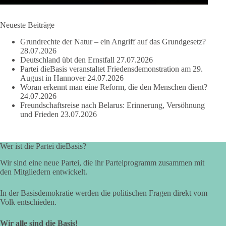
#dieBasis
#NATO
#Gipfeltreffen
#Frieden
#Sicherheit
Neueste Beiträge
Grundrechte der Natur – ein Angriff auf das Grundgesetz?
664
137
66
Auf Facebook ansehen
28.07.2026
Deutschland übt den Ernstfall
27.07.2026
Partei dieBasis veranstaltet Friedensdemonstration am 29.
DieBasis
August in Hannover
24.07.2026
2 Tage(n) zuvor
Woran erkennt man eine Reform, die den Menschen dient?
24.07.2026
Grundrechte der Natur – ein Angriff auf das Grundgesetz?
Freundschaftsreise nach Belarus: Erinnerung, Versöhnung
und Frieden
23.07.2026
Im Politischen Frühschoppen diskutieren die Teilnehmer das
Verhältnis von Mensch, Natur und Grundgesetz.
Wer ist die Partei dieBasis?
Beitrag der AG Strategische Impulse
Wir sind eine neue Partei, die ihr Parteiprogramm zusammen mit
den Mitgliedern entwickelt.
Kann die Natur Träger eigener Grundrechte sein? Oder würde
eine solche Entwicklung das Fundament unseres
In der Basisdemokratie werden die politischen Fragen direkt vom
Grundgesetzes sprengen? Mit dieser grundsätzlichen Frage
Volk entschieden.
beschäftigte sich die Teilnehmer des Politischen
Frühschoppens der AG Strategische Impulse am 19. Juli 2026.
Wir alle sind die Basis!