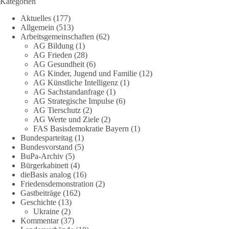
Kategorien
DieBasis
Aktuelles
(177)
1 Tag zuvor
Allgemein
(513)
Arbeitsgemeinschaften
(62)
AG Bildung
(1)
Stimmen der dieBasis – heute mit dem „Demokratie-Bestatter“
AG Frieden
(28)
AG Gesundheit
(6)
Die Energiewende ist bisher kein Erfolg, sondern ein teures,
AG Kinder, Jugend und Familie
(12)
ineffizientes Unterfangen. Dies belegt eine Auswertung der
AG Künstliche Intelligenz
(1)
NZZ, wonach die Energiewende den Strom nicht billiger,
AG Sachstandanfrage
(1)
sondern teurer gemacht hat.
AG Strategische Impulse
(6)
AG Tierschutz
(2)
AG Werte und Ziele
(2)
Quelle:
https://www.nzz.ch/der-andere-blick/fehlschlag-
FAS Basisdemokratie Bayern
(1)
energiewende-warum-deutschland-trotz-rekordausbau-von-
Bundesparteitag
(1)
wind-und-sonnenkraft-weniger-strom-erzeugt-ld.10006607
Bundesvorstand
(5)
BuPa-Archiv
(5)
🟩🟩🟦🟦🟥🟥🟧🟧
Bürgerkabinett
(4)
dieBasis analog
(16)
Friedensdemonstration
(2)
„Wir brauchen dringend wettbewerbsfähige Energiepreise und
Gastbeiträge
(162)
eine ideologiefreie Diskussion“, meint der Demokratie-
Geschichte
(13)
Bestatter.
Ukraine
(2)
Kommentar
(37)
Wie siehst du das?