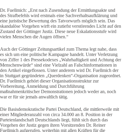
Dr. Fuellmich: „Erst nach Zusendung der Ermittlungsakte und
des Strafbefehls wird erstmals eine Sachverhaltsaufklärung und
eine juristische Bewertung des Tatvorwurfs möglich sein. Das
skandalöse Vorgehen wirft ein zutiefst verstörendes Licht auf den
Zustand der Göttinger Justiz. Diese neue Eskalationsstufe wird
vielen Menschen die Augen öffnen.“
Auch der Göttinger Zeitungsartikel zum Thema legt nahe, dass
es sich um eine politische Kampagne handelt. Unter Verletzung
von Ziffer 1 des Pressekodexes „Wahrhaftigkeit und Achtung der
Menschenwürde“ sind eine Vielzahl an Falschinformationen in
den Artikel eingeflossen. Unter anderem wird Dr. Fuellmich der
in Stuttgart gegründeten „Querdenken“-Organisation zugeordnet.
Dr. Fuellmich gehört dieser Organisationsstruktur zur
Vorbereitung, Anmeldung und Durchführung
maßnahmenkritischer Demonstrationen jedoch weder an, noch
war er für sie jemals anwaltlich tätig.
Die Basisdemokratische Partei Deutschland, die mittlerweile mit
einer Mitgliederanzahl von circa 34.000 an 8. Position in der
Parteienlandschaft Deutschlands liegt, fühlt sich durch das
Vorgehen der Justiz gegen ihren Vorsitzenden Dr. Reiner
Fuellmich aufgerufen, weiterhin mit allen Kräften für die