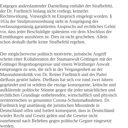
Entgegen anderslautender Darstellung entfaltet der Strafbefehl,
der Dr. Fuellmich bislang nicht vorliegt, keinerlei
Rechtswirkung. Vorsorglich ist Einspruch eingelegt worden. §
163a der Strafprozessordnung sieht in Ausprägung des
verfassungsmässig garantierten Anspruchs auf rechtliches Gehör
vor, dass jeder Beschuldigte spätestens vor dem Abschluss der
Ermittlungen anzuhören ist. Dies ist nicht geschehen. Allein
schon deshalb durfte keine Strafbefehl ergehen.
Der möglicherweise politisch motivierte, juristische Angriff
scheint einer Kollaboration der Staatsanwalt Göttingen mit der
Göttinger Regenbogenpresse und einem Würzburger Anwalt
entsprungen zu sein, die sich in der Vergangenheit an der
Massnahmenkritik von Dr. Reiner Fuellmich und der Partei
dieBasis gestört haben. DieBasis hat sich vor rund zwei Jahren
gegründet und ist seitdem die einzige konsequente, kritische und
aufklärende politische Stimme gegen die jeder tatsächlichen und
rechtlichen Grundlage entbehrenden, wirtschaftlich und physisch
zerstörerischen so genannten Corona-Schutzmaßnahmen. Dr.
Fuellmich legt unablässig die juristischen Missstände in
Deutschland offen und fordert konsequent, dass in Deutschland
wieder Recht und Gesetz gelten und die Gesetze nicht
zunehmend nach Belieben gegen politische Gegner eingesetzt
werden.