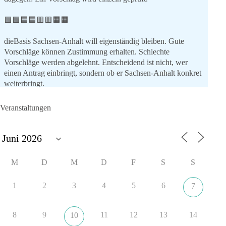
🟩🟩🟦🟦🟥🟥🟧🟧
dieBasis Sachsen-Anhalt will eigenständig bleiben. Gute
Vorschläge können Zustimmung erhalten. Schlechte
Vorschläge werden abgelehnt. Entscheidend ist nicht, wer
einen Antrag einbringt, sondern ob er Sachsen-Anhalt konkret
weiterbringt.
Keine automatische Zustimmung. Keine automatische
Ablehnung. Keine politische Verschmelzung.
Veranstaltungen
💬 Was ist dir wichtiger: feste Lager oder unabhängige
Entscheidungen? 👇
#dieBasis
#SachsenAnhalt
#Landtagswahl2026
#Kooperation
M
D
M
D
F
S
S
#Sachpolitik
1
2
3
4
5
6
7
6
2
Auf Facebook ansehen
8
9
11
12
13
14
10