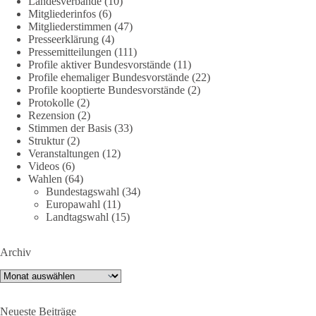
Landesverbände
(10)
Mitgliederinfos
(6)
Mitgliederstimmen
(47)
🤝 Jetzt Politik für die Menschen mitgestalten:
Presseerklärung
(4)
https://diebasis.de/mitgliedschaft/
Pressemitteilungen
(111)
Profile aktiver Bundesvorstände
(11)
#dieBasis
#energiewende
#strompreise
#wettbewerb
Profile ehemaliger Bundesvorstände
(22)
Profile kooptierte Bundesvorstände
(2)
Protokolle
(2)
Rezension
(2)
40
7
Auf Facebook ansehen
Stimmen der Basis
(33)
Struktur
(2)
Veranstaltungen
(12)
DieBasis
Videos
(6)
1 Tag zuvor
Wahlen
(64)
Bundestagswahl
(34)
⚡️ NATO-Gipfel in Ankara: Kriegskonferenz statt
Europawahl
(11)
Friedensgipfel!?
Landtagswahl
(15)
Anfang Juli 2026 trafen sich 32 Bündnisstaaten sowie deren
Archiv
Staats- und Regierungschefs zum NATO-Gipfel in der Türkei.
Von der NATO wird behauptet, sie sei das wichtigste
Archiv
Verteidigungsbündnis der Welt und ein Garant für Sicherheit.
Neueste Beiträge