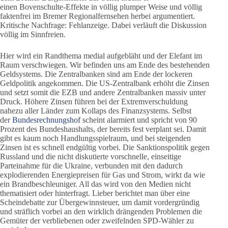
einen Bovenschulte-Effekte in völlig plumper Weise und völlig
faktenfrei im Bremer Regionalfernsehen herbei argumentiert.
Kritische Nachfrage: Fehlanzeige. Dabei verläuft die Diskussion
völlig im Sinnfreien.
Hier wird ein Randthema medial aufgebläht und der Elefant im
Raum verschwiegen. Wir befinden uns am Ende des bestehenden
Geldsystems. Die Zentralbanken sind am Ende der lockeren
Geldpolitik angekommen. Die US-Zentralbank erhöht die Zinsen
und setzt somit die EZB und andere Zentralbanken massiv unter
Druck. Höhere Zinsen führen bei der Extremverschuldung
nahezu aller Länder zum Kollaps des Finanzsystems. Selbst
der
Bundesrechnungshof
scheint alarmiert und spricht von 90
Prozent des Bundeshaushalts, der bereits fest verplant sei. Damit
gibt es kaum noch Handlungsspielraum, und bei steigenden
Zinsen ist es schnell endgültig vorbei. Die Sanktionspolitik gegen
Russland und die nicht diskutierte vorschnelle, einseitige
Parteinahme für die Ukraine, verbunden mit den dadurch
explodierenden Energiepreisen für Gas und Strom, wirkt da wie
ein Brandbeschleuniger. All das wird von den Medien nicht
thematisiert oder hinterfragt. Lieber berichtet man über eine
Scheindebatte zur Übergewinnsteuer, um damit vordergründig
und sträflich vorbei an den wirklich drängenden Problemen die
Gemüter der verbliebenen oder zweifelnden SPD-Wähler zu