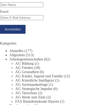
Antworten:
Email
❓ Wie wurden politische Entscheidungen getroffen?
❓ Welche Maßnahmen waren notwendig und welche nicht?
❓Und wer übernimmt die Verantwortung für die massiven
Folgen für Kinder, Familien, Unternehmen und das Vertrauen
in unseren Rechtsstaat?
🟩🟩🟦🟦🟥🟥🟧🟧
Kategorien
Aktuelles
(177)
Eine demokratische Gesellschaft lebt nicht davon, unbequeme
Allgemein
(513)
Fragen zu vermeiden. Sie lebt davon, Fragen offen zu stellen
Arbeitsgemeinschaften
(62)
und transparent zu beantworten.
AG Bildung
(1)
AG Frieden
(28)
AG Gesundheit
(6)
dieBasis fordert deshalb weiterhin eine unabhängige,
AG Kinder, Jugend und Familie
(12)
vollständige und transparente Aufarbeitung der Corona-Politik.
AG Künstliche Intelligenz
(1)
Ohne Denkverbote, ohne Vorverurteilungen und ohne Tabus.
AG Sachstandanfrage
(1)
AG Strategische Impulse
(6)
Quellen:
https://apnews.com/article/fauci-diaries-covid-origins-
AG Tierschutz
(2)
rand-paul-6b25da9f75a0becbaf2886ab22643e67
und
AG Werte und Ziele
(2)
FAS Basisdemokratie Bayern
(1)
https://www.tichyseinblick.de/kolumnen/aus-aller-welt/usa-