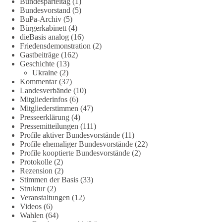
Bundesparteitag
(1)
tagebuch-fauci-corona-impfung/
Bundesvorstand
(5)
BuPa-Archiv
(5)
#dieBasis
#Corona
#Aufarbeitung
#Transparenz
#Demokratie
Bürgerkabinett
(4)
#Vertrauen
dieBasis analog
(16)
Friedensdemonstration
(2)
Gastbeiträge
(162)
Geschichte
(13)
239
36
60
Ukraine
(2)
Auf Facebook ansehen
Kommentar
(37)
Landesverbände
(10)
DieBasis
Mitgliederinfos
(6)
21 Stunden zuvor
Mitgliederstimmen
(47)
Presseerklärung
(4)
🕊 Wir wollen den Krieg mit Russland nicht!
Pressemitteilungen
(111)
Profile aktiver Bundesvorstände
(11)
Profile ehemaliger Bundesvorstände
(22)
Am 20. Juni 2026 fand in Berlin am Brandenburger Tor die
Profile kooptierte Bundesvorstände
(2)
Demonstration mit dem Motto „Russland ist nicht unser
Protokolle
(2)
Feind“ statt.
Rezension
(2)
Stimmen der Basis
(33)
Hier ein Auszug aus der Rede von der
Struktur
(2)
Veranstaltungen
(12)
Bundestagsabgeordneten Sevim Dağdelen (BSW).
Videos
(6)
Wahlen
(64)
„Wir müssen Nein sagen zu diesem stinkenden