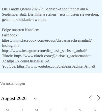
Die Landtagswahl 2026 in Sachsen-Anhalt findet am 6.
September statt. Die Inhalte stehen – jetzt müssen sie gesehen,
geteilt und diskutiert werden.
Folge unseren Kanälen:
Facebook:
https://www.facebook.com/groups/diebasissachsenanhalt/
Instragram:
https://www.instagram.com/die_basis_sachsen_anhalt/
Tiktok:
https://www.tiktok.com/@diebasis_sachsenanhalt
X:
https://x.com/DieBasisLSA
Youtube:
https://www.youtube.com/dieBasisSachsenAnhalt
🟩🟩🟦🟦🟥🟥🟧🟧
Veranstaltungen
Like, teile und kommentiere unsere Beiträge, damit noch mehr
Menschen mitbekommen, wofür wir stehen und warum es sich
lohnt, dieBasis zu wählen.
Mehr Infos:
https://diebasis-st.de/wahlprogramm/
M
D
M
D
F
S
S