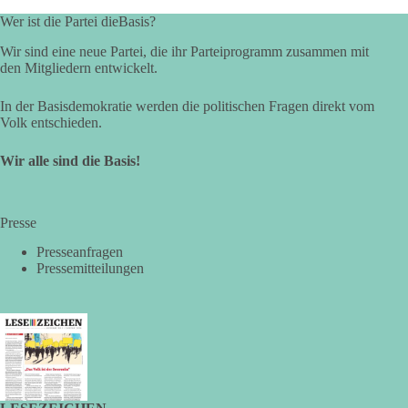
Wer ist die Partei dieBasis?
Wir sind eine neue Partei, die ihr Parteiprogramm zusammen mit
24
6
2
Auf Facebook ansehen
den Mitgliedern entwickelt.
DieBasis
In der Basisdemokratie werden die politischen Fragen direkt vom
1 Tag zuvor
Volk entschieden.
⚡ Vorsorge ist richtig. Aber Vorsorge ersetzt keine verlässliche
Wir alle sind die Basis!
Energiepolitik!
Nach Recherchen von Apollo News bereitet die
Presse
Bundesnetzagentur mit einer „Sicherheitsplattform Strom“
Maßnahmen für den Fall einer länger anhaltenden
Presseanfragen
Strommangellage vor. Große Industrieunternehmen sollen im
Pressemitteilungen
Ernstfall ihren Stromverbrauch reduzieren oder ihre
Produktion zeitweise einstellen müssen. Die Behörde
bezeichnet dies als Vorsorge für außergewöhnliche
Krisensituationen. Das Vorhaben war bis zur Veröffentlichung
von Apollo kaum bekannt.
🟩🟩🟦🟦🟥🟥🟧🟧