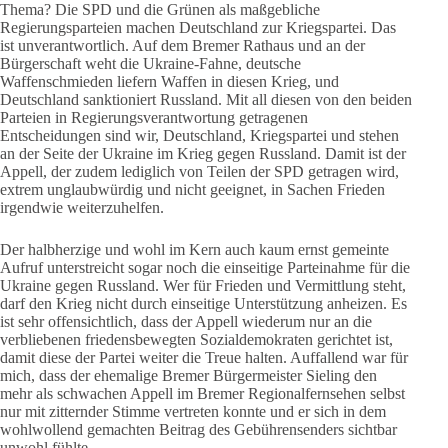
Thema? Die SPD und die Grünen als maßgebliche
Regierungsparteien machen Deutschland zur Kriegspartei. Das
ist unverantwortlich. Auf dem Bremer Rathaus und an der
Bürgerschaft weht die Ukraine-Fahne, deutsche
Waffenschmieden liefern Waffen in diesen Krieg, und
Deutschland sanktioniert Russland. Mit all diesen von den beiden
Parteien in Regierungsverantwortung getragenen
Entscheidungen sind wir, Deutschland, Kriegspartei und stehen
an der Seite der Ukraine im Krieg gegen Russland. Damit ist der
Appell, der zudem lediglich von Teilen der SPD getragen wird,
extrem unglaubwürdig und nicht geeignet, in Sachen Frieden
irgendwie weiterzuhelfen.
Der halbherzige und wohl im Kern auch kaum ernst gemeinte
Aufruf unterstreicht sogar noch die einseitige Parteinahme für die
Ukraine gegen Russland. Wer für Frieden und Vermittlung steht,
darf den Krieg nicht durch einseitige Unterstützung anheizen. Es
ist sehr offensichtlich, dass der Appell wiederum nur an die
verbliebenen friedensbewegten Sozialdemokraten gerichtet ist,
damit diese der Partei weiter die Treue halten. Auffallend war für
mich, dass der ehemalige Bremer Bürgermeister Sieling den
mehr als schwachen Appell im Bremer Regionalfernsehen selbst
nur mit zitternder Stimme vertreten konnte und er sich in dem
wohlwollend gemachten Beitrag des Gebührensenders sichtbar
unwohl fühlte.