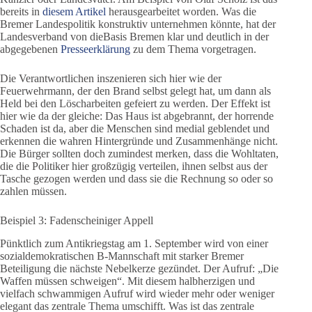
bereits in
diesem Artikel
herausgearbeitet worden. Was die
Bremer Landespolitik konstruktiv unternehmen könnte, hat der
Landesverband von dieBasis Bremen klar und deutlich in der
abgegebenen
Presseerklärung
zu dem Thema vorgetragen.
Die Verantwortlichen inszenieren sich hier wie der
Feuerwehrmann, der den Brand selbst gelegt hat, um dann als
Held bei den Löscharbeiten gefeiert zu werden. Der Effekt ist
hier wie da der gleiche: Das Haus ist abgebrannt, der horrende
Schaden ist da, aber die Menschen sind medial geblendet und
erkennen die wahren Hintergründe und Zusammenhänge nicht.
Die Bürger sollten doch zumindest merken, dass die Wohltaten,
die die Politiker hier großzügig verteilen, ihnen selbst aus der
Tasche gezogen werden und dass sie die Rechnung so oder so
zahlen müssen.
Beispiel 3: Fadenscheiniger Appell
Pünktlich zum Antikriegstag am 1. September wird von einer
sozialdemokratischen B-Mannschaft mit starker Bremer
Beteiligung die nächste Nebelkerze gezündet. Der Aufruf: „Die
Waffen müssen schweigen“. Mit diesem halbherzigen und
vielfach schwammigen Aufruf wird wieder mehr oder weniger
elegant das zentrale Thema umschifft. Was ist das zentrale