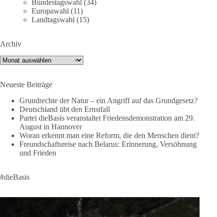
Bundestagswahl
(34)
Revanchismus!“
Europawahl
(11)
Landtagswahl
(15)
👉 Hier geht es zum vollständigen Video:
https://www.youtube.com/live/a9hOswSNg4I?
Archiv
si=2b_C6GgNY9EB-rXw
Archiv
🟩🟩🟦🟦🟥🟥🟧🟧
Neueste Beiträge
❤️ Wir freuen uns über deine Unterstützung:
https://diebasis.de/spenden/
Grundrechte der Natur – ein Angriff auf das Grundgesetz?
Deutschland übt den Ernstfall
Partei dieBasis veranstaltet Friedensdemonstration am 29.
#dieBasis
#frieden
#russandistnichtunserFeind
#friedenspartei
August in Hannover
Woran erkennt man eine Reform, die den Menschen dient?
Freundschaftsreise nach Belarus: Erinnerung, Versöhnung
und Frieden
377
168
37
Auf Facebook ansehen
DieBasis
#dieBasis
1 Tag zuvor
Wusstest du, dass ein guter Antrag nicht besser oder schlechter
wird, nur weil er von einer bestimmten Partei kommt?