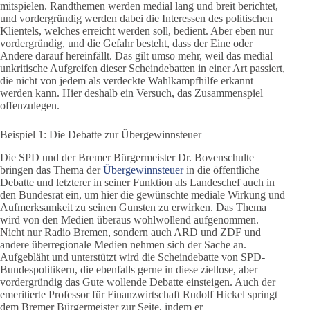
mitspielen. Randthemen werden medial lang und breit berichtet,
und vordergründig werden dabei die Interessen des politischen
Klientels, welches erreicht werden soll, bedient. Aber eben nur
vordergründig, und die Gefahr besteht, dass der Eine oder
Andere darauf hereinfällt. Das gilt umso mehr, weil das medial
unkritische Aufgreifen dieser Scheindebatten in einer Art passiert,
die nicht von jedem als verdeckte Wahlkampfhilfe erkannt
werden kann. Hier deshalb ein Versuch, das Zusammenspiel
offenzulegen.
Beispiel 1: Die Debatte zur Übergewinnsteuer
Die SPD und der Bremer Bürgermeister Dr. Bovenschulte
bringen das Thema der
Übergewinnsteuer
in die öffentliche
Debatte und letzterer in seiner Funktion als Landeschef auch in
den Bundesrat ein, um hier die gewünschte mediale Wirkung und
Aufmerksamkeit zu seinen Gunsten zu erwirken. Das Thema
wird von den Medien überaus wohlwollend aufgenommen.
Nicht nur Radio Bremen, sondern auch ARD und ZDF und
andere überregionale Medien nehmen sich der Sache an.
Aufgebläht und unterstützt wird die Scheindebatte von SPD-
Bundespolitikern, die ebenfalls gerne in diese ziellose, aber
vordergründig das Gute wollende Debatte einsteigen. Auch der
emeritierte Professor für Finanzwirtschaft Rudolf Hickel springt
dem Bremer Bürgermeister zur Seite, indem er