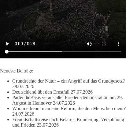
Sachsen-Anhalt braucht Lösungen für Schule, Pflege,
Wirtschaft, Infrastruktur und die Kommunen. Diese Probleme
werden nicht kleiner, wenn im Landtag zuerst auf Parteifarbe
und erst danach auf den Inhalt geschaut wird.
🟩🟩🟦🟦🟥🟥🟧🟧
dieBasis Sachsen-Anhalt steht für Kooperation in Sachfragen.
Jeder Antrag soll danach bewertet werden, ob er dem Land
und den Menschen wirklich nützt.
Neueste Beiträge
Zustimmung, wenn ein Vorschlag sinnvoll ist. Ablehnung,
Grundrechte der Natur – ein Angriff auf das Grundgesetz?
wenn er Sachsen-Anhalt nicht weiterbringt.
28.07.2026
Deutschland übt den Ernstfall
27.07.2026
💬 Was ist dir wichtiger: der Absender eines Antrags oder das
Partei dieBasis veranstaltet Friedensdemonstration am 29.
Ergebnis für Sachsen-Anhalt?
August in Hannover
24.07.2026
Woran erkennt man eine Reform, die den Menschen dient?
24.07.2026
#dieBasis
#sachsenanhalt
#ltw2026
#landtagswahl
Freundschaftsreise nach Belarus: Erinnerung, Versöhnung
und Frieden
23.07.2026
👉 Folgen:
https://www.facebook.com/groups/diebasissachsenanhalt/