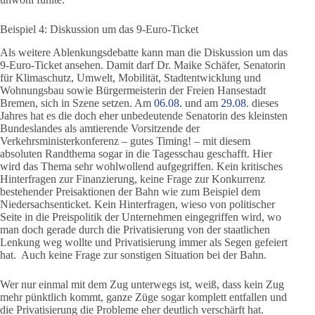
Beispiel 4: Diskussion um das 9-Euro-Ticket
Als weitere Ablenkungsdebatte kann man die Diskussion um das
9-Euro-Ticket ansehen. Damit darf Dr. Maike Schäfer, Senatorin
für Klimaschutz, Umwelt, Mobilität, Stadtentwicklung und
Wohnungsbau sowie Bürgermeisterin der Freien Hansestadt
Bremen, sich in Szene setzen. Am
06.08.
und am
29.08
. dieses
Jahres hat es die doch eher unbedeutende Senatorin des kleinsten
Bundeslandes als amtierende Vorsitzende der
Verkehrsministerkonferenz – gutes Timing! – mit diesem
absoluten Randthema sogar in die Tagesschau geschafft. Hier
wird das Thema sehr wohlwollend aufgegriffen. Kein kritisches
Hinterfragen zur Finanzierung, keine Frage zur Konkurrenz
bestehender Preisaktionen der Bahn wie zum Beispiel dem
Niedersachsenticket. Kein Hinterfragen, wieso von politischer
Seite in die Preispolitik der Unternehmen eingegriffen wird, wo
man doch gerade durch die Privatisierung von der staatlichen
Lenkung weg wollte und Privatisierung immer als Segen gefeiert
hat. Auch keine Frage zur sonstigen Situation bei der Bahn.
Wer nur einmal mit dem Zug unterwegs ist, weiß, dass kein Zug
mehr pünktlich kommt, ganze Züge sogar komplett entfallen und
die Privatisierung die Probleme eher deutlich verschärft hat.