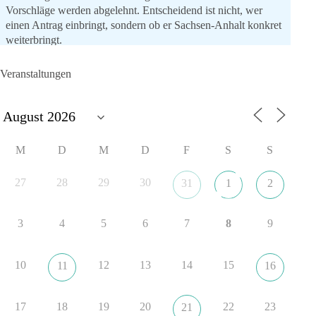
Vorschläge werden abgelehnt. Entscheidend ist nicht, wer
einen Antrag einbringt, sondern ob er Sachsen-Anhalt konkret
weiterbringt.
Keine automatische Zustimmung. Keine automatische
Ablehnung. Keine politische Verschmelzung.
Veranstaltungen
💬 Was ist dir wichtiger: feste Lager oder unabhängige
Entscheidungen? 👇
#dieBasis
#SachsenAnhalt
#Landtagswahl2026
#Kooperation
M
D
M
D
F
S
S
#Sachpolitik
27
28
29
30
31
1
2
6
2
Auf Facebook ansehen
3
4
5
6
7
8
9
DieBasis
10 Stunden zuvor
10
12
13
14
15
11
16
„Plandemie-Logik Reloaded“
17
18
19
20
22
23
21
Sie sagten immer und immer wieder: „Nur die Impfung rettet