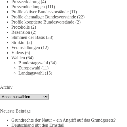
Presseerklärung
(4)
Pressemitteilungen
(111)
Profile aktiver Bundesvorstände
(11)
Profile ehemaliger Bundesvorstände
(22)
40
7
Auf Facebook ansehen
Profile kooptierte Bundesvorstände
(2)
Protokolle
(2)
DieBasis
Rezension
(2)
Stimmen der Basis
(33)
1 Tag zuvor
Struktur
(2)
Veranstaltungen
(12)
⚡️ NATO-Gipfel in Ankara: Kriegskonferenz statt
Videos
(6)
Friedensgipfel!?
Wahlen
(64)
Bundestagswahl
(34)
Anfang Juli 2026 trafen sich 32 Bündnisstaaten sowie deren
Europawahl
(11)
Staats- und Regierungschefs zum NATO-Gipfel in der Türkei.
Landtagswahl
(15)
Von der NATO wird behauptet, sie sei das wichtigste
Verteidigungsbündnis der Welt und ein Garant für Sicherheit.
Archiv
Archiv
Die Gipfelerklärung liest sich jedoch wie ein Protokoll einer
industriellen Kriegskonferenz:
Neueste Beiträge
Neue Milliardenhilfen für die Ukraine, neue Verpflichtungen
Grundrechte der Natur – ein Angriff auf das Grundgesetz?
für Europa, gigantische Rüstungsdeals, Ausbau der
Deutschland übt den Ernstfall
Verteidigungsindustrie, Modernisierung der Streitkräfte, ein