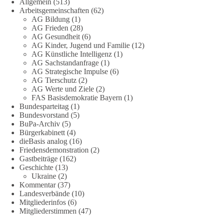
Allgemein
(513)
Arbeitsgemeinschaften
(62)
Die Energiewende ist bisher kein Erfolg, sondern ein teures,
AG Bildung
(1)
ineffizientes Unterfangen. Dies belegt eine Auswertung der
AG Frieden
(28)
NZZ, wonach die Energiewende den Strom nicht billiger,
AG Gesundheit
(6)
sondern teurer gemacht hat.
AG Kinder, Jugend und Familie
(12)
AG Künstliche Intelligenz
(1)
Quelle:
https://www.nzz.ch/der-andere-blick/fehlschlag-
AG Sachstandanfrage
(1)
AG Strategische Impulse
(6)
energiewende-warum-deutschland-trotz-rekordausbau-von-
AG Tierschutz
(2)
wind-und-sonnenkraft-weniger-strom-erzeugt-ld.10006607
AG Werte und Ziele
(2)
FAS Basisdemokratie Bayern
(1)
🟩🟩🟦🟦🟥🟥🟧🟧
Bundesparteitag
(1)
Bundesvorstand
(5)
„Wir brauchen dringend wettbewerbsfähige Energiepreise und
BuPa-Archiv
(5)
Bürgerkabinett
(4)
eine ideologiefreie Diskussion“, meint der Demokratie-
dieBasis analog
(16)
Bestatter.
Friedensdemonstration
(2)
Gastbeiträge
(162)
Wie siehst du das?
Geschichte
(13)
Ukraine
(2)
🤝 Jetzt Politik für die Menschen mitgestalten:
Kommentar
(37)
Landesverbände
(10)
https://diebasis.de/mitgliedschaft/
Mitgliederinfos
(6)
Mitgliederstimmen
(47)
#dieBasis
#energiewende
#strompreise
#wettbewerb