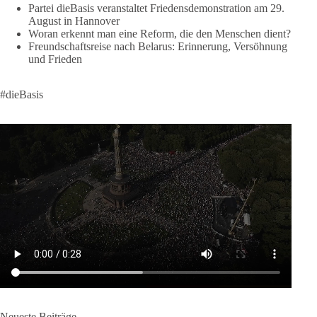
Partei dieBasis veranstaltet Friedensdemonstration am 29.
klares Bekenntnis zur militärischen Abschreckung und dazu
August in Hannover
die Forderung, der Iran dürfe keine Kernwaffe besitzen.
Woran erkennt man eine Reform, die den Menschen dient?
Freundschaftsreise nach Belarus: Erinnerung, Versöhnung
Und wo war der Austausch über eine friedensorientierte
und Frieden
Politik?
#dieBasis
🟩🟩🟦🟦🟥🟥🟧🟧
dieBasis fordert als einzige Partei in Deutschland den Austritt
aus der NATO. Ein Gipfel, der mehr nach Rüstungsdeal als
nach Friedenspolitik klingt, wird niemals Sicherheit schaffen,
ob nun in Deutschland oder weltweit.
Quelle:
https://www.tagesschau.de/ausland/asien/nato-
erklaerung-ankara-100.html
#dieBasis
#NATO
#Gipfeltreffen
#Frieden
#Sicherheit
664
137
66
Auf Facebook ansehen
Neueste Beiträge