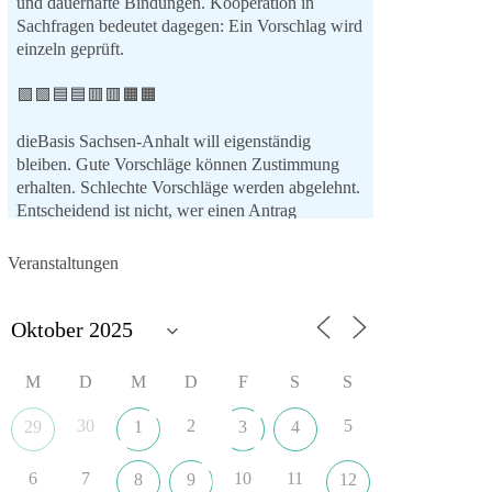
und dauerhafte Bindungen. Kooperation in
Sachfragen bedeutet dagegen: Ein Vorschlag wird
einzeln geprüft.
🟩🟩🟦🟦🟥🟥🟧🟧
dieBasis Sachsen-Anhalt will eigenständig
bleiben. Gute Vorschläge können Zustimmung
erhalten. Schlechte Vorschläge werden abgelehnt.
Entscheidend ist nicht, wer einen Antrag
einbringt, sondern ob er Sachsen-Anhalt konkret
weiterbringt.
Veranstaltungen
Keine automatische Zustimmung. Keine
automatische Ablehnung. Keine politische
Verschmelzung.
💬 Was ist dir wichtiger: feste Lager oder
M
D
M
D
F
S
S
unabhängige Entscheidungen? 👇
30
2
5
29
1
3
4
#dieBasis
#SachsenAnhalt
#Landtagswahl2026
#Kooperation
#Sachpolitik
6
7
10
11
8
9
12