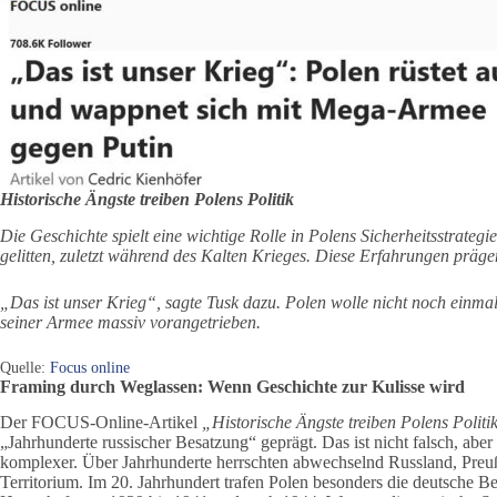
Historische Ängste treiben Polens Politik
Die Geschichte spielt eine wichtige Rolle in Polens Sicherheitsstrate
gelitten, zuletzt während des Kalten Krieges. Diese Erfahrungen präg
„Das ist unser Krieg“, sagte Tusk dazu. Polen wolle nicht noch einma
seiner Armee massiv vorangetrieben.
Quelle:
Focus online
Framing durch Weglassen: Wenn Geschichte zur Kulisse wird
Der FOCUS-Online-Artikel
„Historische Ängste treiben Polens Politi
„Jahrhunderte russischer Besatzung“ geprägt. Das ist nicht falsch, aber 
komplexer. Über Jahrhunderte herrschten abwechselnd Russland, Preu
Territorium. Im 20. Jahrhundert trafen Polen besonders die deutsche B