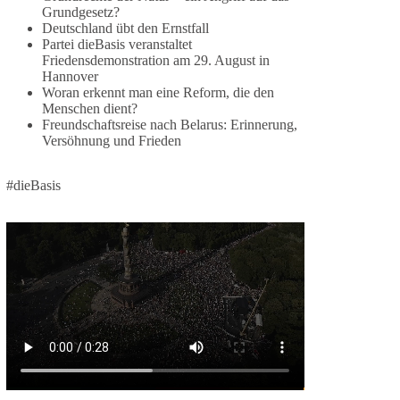
2 Tage(n) zuvor
Grundgesetz?
Deutschland übt den Ernstfall
⚡️ NATO-Gipfel in Ankara: Kriegskonferenz statt
Partei dieBasis veranstaltet
Friedensdemonstration am 29. August in
Friedensgipfel!?
Hannover
Woran erkennt man eine Reform, die den
Anfang Juli 2026 trafen sich 32 Bündnisstaaten
Menschen dient?
sowie deren Staats- und Regierungschefs zum
Freundschaftsreise nach Belarus: Erinnerung,
NATO-Gipfel in der Türkei. Von der NATO wird
Versöhnung und Frieden
behauptet, sie sei das wichtigste
Verteidigungsbündnis der Welt und ein Garant für
#dieBasis
Sicherheit.
Die Gipfelerklärung liest sich jedoch wie ein
Protokoll einer industriellen Kriegskonferenz:
Neue Milliardenhilfen für die Ukraine, neue
Verpflichtungen für Europa, gigantische
Rüstungsdeals, Ausbau der
Verteidigungsindustrie, Modernisierung der
Streitkräfte, ein klares Bekenntnis zur
militärischen Abschreckung und dazu die
Forderung, der Iran dürfe keine Kernwaffe