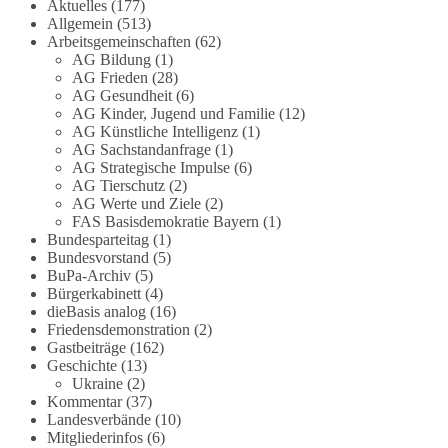
Aktuelles
(177)
Allgemein
(513)
#dieBasis
#Meme
#Plandemie
#Corona
#Impfung
Arbeitsgemeinschaften
(62)
AG Bildung
(1)
AG Frieden
(28)
AG Gesundheit
(6)
AG Kinder, Jugend und Familie
(12)
348
28
53
Auf Facebook ansehen
AG Künstliche Intelligenz
(1)
AG Sachstandanfrage
(1)
DieBasis
AG Strategische Impulse
(6)
2 Tage(n) zuvor
AG Tierschutz
(2)
AG Werte und Ziele
(2)
FAS Basisdemokratie Bayern
(1)
Stimmen der dieBasis – heute mit dem
Bundesparteitag
(1)
„Demokratie-Bestatter“
Bundesvorstand
(5)
BuPa-Archiv
(5)
Die Energiewende ist bisher kein Erfolg, sondern
Bürgerkabinett
(4)
ein teures, ineffizientes Unterfangen. Dies belegt
dieBasis analog
(16)
eine Auswertung der NZZ, wonach die
Friedensdemonstration
(2)
Gastbeiträge
(162)
Energiewende den Strom nicht billiger, sondern
Geschichte
(13)
teurer gemacht hat.
Ukraine
(2)
Kommentar
(37)
Quelle:
https://www.nzz.ch/der-andere-
Landesverbände
(10)
blick/fehlschlag-energiewende-warum-
Mitgliederinfos
(6)