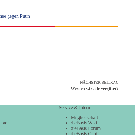
rmee gegen Putin
NÄCHSTER
BEITRAG
Werden wir alle vergiftet?
Service & Intern
en
Mitgliedschaft
ungen
dieBasis Wiki
dieBasis Forum
dieBasis Chat