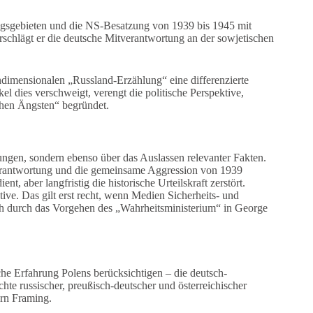
lungsgebieten und die NS-Besatzung von 1939 bis 1945 mit
schlägt er die deutsche Mitverantwortung an der sowjetischen
ndimensionalen „Russland-Erzählung“ eine differenzierte
 dies verschweigt, verengt die politische Perspektive,
schen Ängsten“ begründet.
ungen, sondern ebenso über das Auslassen relevanter Fakten.
Verantwortung und die gemeinsame Aggression von 1939
t, aber langfristig die historische Urteilskraft zerstört.
ve. Das gilt erst recht, wenn Medien Sicherheits- und
isch durch das Vorgehen des „Wahrheitsministerium“ in George
che Erfahrung Polens berücksichtigen – die deutsch-
te russischer, preußisch-deutscher und österreichischer
ern Framing.