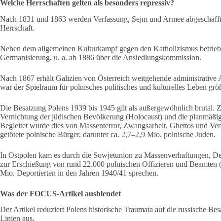
Welche Herrschaften gelten als besonders repressiv?
Nach 1831 und 1863 werden Verfassung, Sejm und Armee abgeschafft. D
Herrschaft.
Neben dem allgemeinen Kulturkampf gegen den Katholizismus betrieb 
Germanisierung, u. a. ab 1886 über die Ansiedlungskommission.
Nach 1867 erhält Galizien von Österreich weitgehende administrative 
war der Spielraum für polnisches politisches und kulturelles Leben grö
Die Besatzung Polens 1939 bis 1945 gilt als außergewöhnlich brutal. Z
Vernichtung der jüdischen Bevölkerung (Holocaust) und die planmäßig
Begleitet wurde dies von Massenterror, Zwangsarbeit, Ghettos und Ve
getötete polnische Bürger, darunter ca. 2,7–2,9 Mio. polnische Juden.
In Ostpolen kam es durch die Sowjetunion zu Massenverhaftungen, De
zur Erschießung von rund 22.000 polnischen Offizieren und Beamten 
Mio. Deportierten in den Jahren 1940/41 sprechen.
Was der FOCUS-Artikel ausblendet
Der Artikel reduziert Polens historische Traumata auf die russische Be
Linien aus.