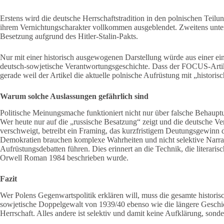
Erstens wird die deutsche Herrschaftstradition in den polnischen Tei
ihrem Vernichtungscharakter vollkommen ausgeblendet. Zweitens unter
Besetzung aufgrund des Hitler-Stalin-Pakts.
Nur mit einer historisch ausgewogenen Darstellung würde aus einer ei
deutsch-sowjetische Verantwortungsgeschichte. Dass der FOCUS-Artikel
gerade weil der Artikel die aktuelle polnische Aufrüstung mit „histori
Warum solche Auslassungen gefährlich sind
Politische Meinungsmache funktioniert nicht nur über falsche Behaupt
Wer heute nur auf die „russische Besatzung“ zeigt und die deutsche 
verschweigt, betreibt ein Framing, das kurzfristigem Deutungsgewinn dien
Demokratien brauchen komplexe Wahrheiten und nicht selektive Narrati
Aufrüstungsdebatten führen. Dies erinnert an die Technik, die literar
Orwell Roman 1984 beschrieben wurde.
Fazit
Wer Polens Gegenwartspolitik erklären will, muss die gesamte historis
sowjetische Doppelgewalt von 1939/40 ebenso wie die längere Geschich
Herrschaft. Alles andere ist selektiv und damit keine Aufklärung, sond