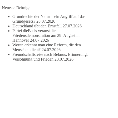
besitzen.
Neueste Beiträge
Grundrechte der Natur – ein Angriff auf das
Und wo war der Austausch über eine
Grundgesetz?
28.07.2026
friedensorientierte Politik?
Deutschland übt den Ernstfall
27.07.2026
Partei dieBasis veranstaltet
🟩🟩🟦🟦🟥🟥🟧🟧
Friedensdemonstration am 29. August in
Hannover
24.07.2026
dieBasis fordert als einzige Partei in Deutschland
Woran erkennt man eine Reform, die den
Menschen dient?
24.07.2026
den Austritt aus der NATO. Ein Gipfel, der mehr
Freundschaftsreise nach Belarus: Erinnerung,
nach Rüstungsdeal als nach Friedenspolitik klingt,
Versöhnung und Frieden
23.07.2026
wird niemals Sicherheit schaffen, ob nun in
Deutschland oder weltweit.
Quelle:
https://www.tagesschau.de/ausland/asien/nato-
erklaerung-ankara-100.html
#dieBasis
#NATO
#Gipfeltreffen
#Frieden
#Sicherheit