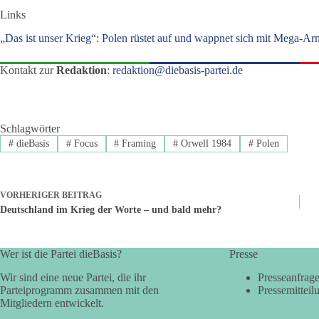
Links
„Das ist unser Krieg“: Polen rüstet auf und wappnet sich mit Mega-A
Kontakt zur
Redaktion
:
redaktion@diebasis-partei.de
Schlagwörter
#
dieBasis
#
Focus
#
Framing
#
Orwell 1984
#
Polen
VORHERIGER
BEITRAG
Deutschland im Krieg der Worte – und bald mehr?
Wer ist die Partei dieBasis?
Presse
Wir sind eine neue Partei, die ihr
Presseanfrag
Parteiprogramm zusammen mit den
Pressemitteil
Mitgliedern entwickelt.