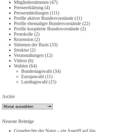
deutschland-trotz-rekordausbau-von-wind-und-
Mitgliederstimmen
(47)
Presseerklärung
(4)
sonnenkraft-weniger-strom-erzeugt-ld.10006607
Pressemitteilungen
(111)
Profile aktiver Bundesvorstände
(11)
🟩🟩🟦🟦🟥🟥🟧🟧
Profile ehemaliger Bundesvorstände
(22)
Profile kooptierte Bundesvorstände
(2)
„Wir brauchen dringend wettbewerbsfähige
Protokolle
(2)
Energiepreise und eine ideologiefreie
Rezension
(2)
Stimmen der Basis
(33)
Diskussion“, meint der Demokratie-Bestatter.
Struktur
(2)
Veranstaltungen
(12)
Wie siehst du das?
Videos
(6)
Wahlen
(64)
🤝 Jetzt Politik für die Menschen mitgestalten:
Bundestagswahl
(34)
https://diebasis.de/mitgliedschaft/
Europawahl
(11)
Landtagswahl
(15)
#dieBasis
#energiewende
#strompreise
#wettbewerb
Archiv
Archiv
40
7
Auf Facebook ansehen
Neueste Beiträge
DieBasis
Grundrechte der Natur – ein Angriff auf das