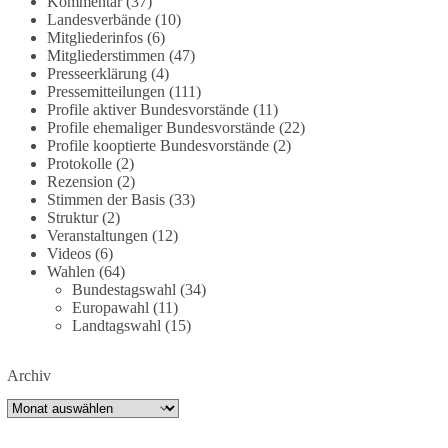
Kommentar
(37)
partei.de/2026/07/grundrechte-der-natur-ein-
Landesverbände
(10)
Mitgliederinfos
(6)
angriff-auf-das-grundgesetz/
Mitgliederstimmen
(47)
Presseerklärung
(4)
🟩🟩🟦🟦🟥🟥🟧🟧
Pressemitteilungen
(111)
Profile aktiver Bundesvorstände
(11)
Es ging weniger um fertige Antworten als um eine
Profile ehemaliger Bundesvorstände
(22)
Debatte darüber, wie Freiheit, Verantwortung,
Profile kooptierte Bundesvorstände
(2)
Protokolle
(2)
Naturschutz und Grundrechte in einer
Rezension
(2)
demokratischen Gesellschaft künftig miteinander
Stimmen der Basis
(33)
in Einklang gebracht werden können.
Struktur
(2)
Veranstaltungen
(12)
#dieBasis
#natur
#grundrechte
#grundgesetz
Videos
(6)
#demokratie
Wahlen
(64)
Bundestagswahl
(34)
Europawahl
(11)
Landtagswahl
(15)
38
7
8
Auf Facebook ansehen
Archiv
DieBasis
Archiv
2 Tage(n) zuvor