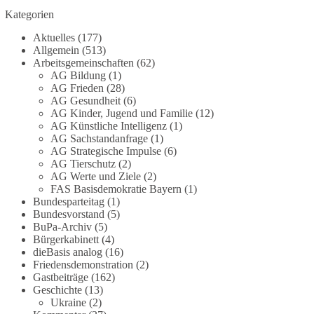
Grundgesetz?
Kategorien
Im Politischen Frühschoppen diskutieren die
Aktuelles
(177)
Teilnehmer das Verhältnis von Mensch, Natur und
Allgemein
(513)
Grundgesetz.
Arbeitsgemeinschaften
(62)
AG Bildung
(1)
AG Frieden
(28)
Beitrag der AG Strategische Impulse
AG Gesundheit
(6)
AG Kinder, Jugend und Familie
(12)
Kann die Natur Träger eigener Grundrechte sein?
AG Künstliche Intelligenz
(1)
Oder würde eine solche Entwicklung das
AG Sachstandanfrage
(1)
Fundament unseres Grundgesetzes sprengen? Mit
AG Strategische Impulse
(6)
AG Tierschutz
(2)
dieser grundsätzlichen Frage beschäftigte sich die
AG Werte und Ziele
(2)
Teilnehmer des Politischen Frühschoppens der
FAS Basisdemokratie Bayern
(1)
AG Strategische Impulse am 19. Juli 2026.
Bundesparteitag
(1)
Referent Frank Bothmann stellte die These auf,
Bundesvorstand
(5)
dass die derzeit in Teilen der Umweltbewegung
BuPa-Archiv
(5)
diskutierten „Grundrechte der Natur“ weit über
Bürgerkabinett
(4)
dieBasis analog
(16)
klassischen Naturschutz hinausreichen und
Friedensdemonstration
(2)
grundlegende Fragen zum Menschenbild, zum
Gastbeiträge
(162)
Rechtsstaat und zur Demokratie aufwerfen. [...]
Geschichte
(13)
Ukraine
(2)
👉 Hier weiterlesen:
https://diebasis-