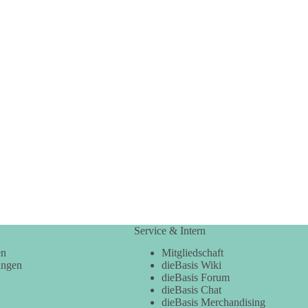
Service & Intern
en
Mitgliedschaft
ungen
dieBasis Wiki
dieBasis Forum
dieBasis Chat
dieBasis Merchandising