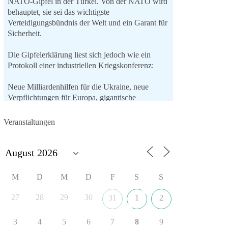
NATO-Gipfel in der Türkei. Von der NATO wird
behauptet, sie sei das wichtigste
Verteidigungsbündnis der Welt und ein Garant für
Sicherheit.
Die Gipfelerklärung liest sich jedoch wie ein
Protokoll einer industriellen Kriegskonferenz:
Neue Milliardenhilfen für die Ukraine, neue
Verpflichtungen für Europa, gigantische
Rüstungsdeals, Ausbau der
Verteidigungsindustrie, Modernisierung der
Veranstaltungen
Streitkräfte, ein klares Bekenntnis zur
militärischen Abschreckung und dazu die
Forderung, der Iran dürfe keine Kernwaffe
besitzen.
M
D
M
D
F
S
S
Und wo war der Austausch über eine
friedensorientierte Politik?
27
28
29
30
31
1
2
🟩🟩🟦🟦🟥🟥🟧🟧
3
4
5
6
7
8
9