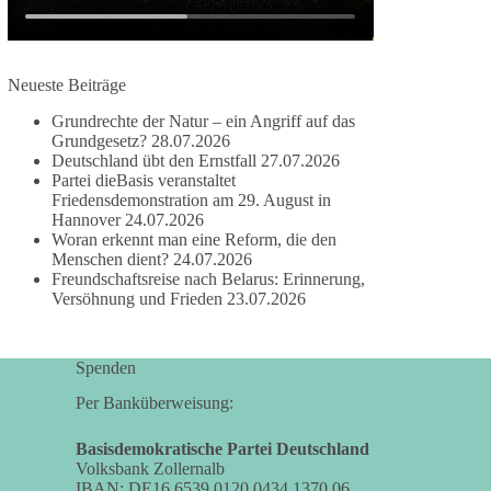
damit noch mehr Menschen mitbekommen, wofür
wir stehen und warum es sich lohnt, dieBasis zu
wählen.
Neueste Beiträge
Mehr Infos:
https://diebasis-st.de/wahlprogramm/
Grundrechte der Natur – ein Angriff auf das
#dieBasis
#Landtagswahl
#SachsenAnhalt
Grundgesetz?
28.07.2026
#DeineStimmezählt
#jetztunterstützen
Deutschland übt den Ernstfall
27.07.2026
Partei dieBasis veranstaltet
Friedensdemonstration am 29. August in
Hannover
24.07.2026
58
6
14
Woran erkennt man eine Reform, die den
Auf Facebook ansehen
Menschen dient?
24.07.2026
Freundschaftsreise nach Belarus: Erinnerung,
DieBasis
Versöhnung und Frieden
23.07.2026
2 Tage(n) zuvor
🔎 Über 100-mal keine Antwort.
Spenden
Anthony Fauci, Immunologe und Berater des
Per Banküberweisung:
ehemaligen US-Präsidenten, hat bei einer
Anhörung des US-Senats auf mehr als 100
Basisdemokratische Partei Deutschland
Volksbank Zollernalb
Fragen die Aussage verweigert. Die juristische
IBAN: DE16 6539 0120 0434 1370 06