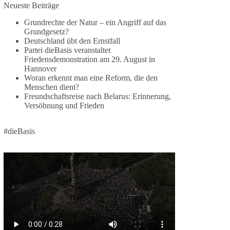
Jetzt dieBasis Sachsen-Anhalt unterstützen!
Neueste Beiträge
Grundrechte der Natur – ein Angriff auf das
Die Landtagswahl 2026 in Sachsen-Anhalt findet
Grundgesetz?
am 6. September statt. Die Inhalte stehen – jetzt
Deutschland übt den Ernstfall
müssen sie gesehen, geteilt und diskutiert werden.
Partei dieBasis veranstaltet
Friedensdemonstration am 29. August in
Folge unseren Kanälen:
Hannover
Facebook:
Woran erkennt man eine Reform, die den
Menschen dient?
https://www.facebook.com/groups/diebasissachse
Freundschaftsreise nach Belarus: Erinnerung,
nanhalt/
Versöhnung und Frieden
Instragram:
https://www.instagram.com/die_basis_sachsen_an
halt/
#dieBasis
Tiktok:
https://www.tiktok.com/@diebasis_sachsenanhalt
X:
https://x.com/DieBasisLSA
Youtube:
https://www.youtube.com/dieBasisSachsenAnhalt
🟩🟩🟦🟦🟥🟥🟧🟧
Like, teile und kommentiere unsere Beiträge,