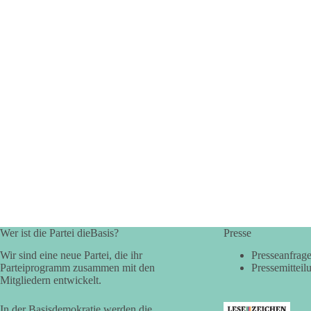
Wer ist die Partei dieBasis?
Presse
Wir sind eine neue Partei, die ihr
Presseanfrag
Parteiprogramm zusammen mit den
Pressemitteil
Mitgliedern entwickelt.
In der Basisdemokratie werden die