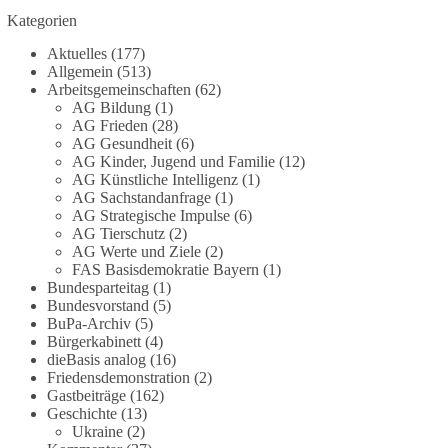
Grundgesetz?
Kategorien
Im Politischen Frühschoppen diskutieren die
Aktuelles
(177)
Teilnehmer das Verhältnis von Mensch, Natur und
Allgemein
(513)
Grundgesetz.
Arbeitsgemeinschaften
(62)
AG Bildung
(1)
AG Frieden
(28)
Beitrag der AG Strategische Impulse
AG Gesundheit
(6)
AG Kinder, Jugend und Familie
(12)
Kann die Natur Träger eigener Grundrechte sein?
AG Künstliche Intelligenz
(1)
Oder würde eine solche Entwicklung das
AG Sachstandanfrage
(1)
Fundament unseres Grundgesetzes sprengen? Mit
AG Strategische Impulse
(6)
AG Tierschutz
(2)
dieser grundsätzlichen Frage beschäftigte sich die
AG Werte und Ziele
(2)
Teilnehmer des Politischen Frühschoppens der
FAS Basisdemokratie Bayern
(1)
AG Strategische Impulse am 19. Juli 2026.
Bundesparteitag
(1)
Referent Frank Bothmann stellte die These auf,
Bundesvorstand
(5)
dass die derzeit in Teilen der Umweltbewegung
BuPa-Archiv
(5)
diskutierten „Grundrechte der Natur“ weit über
Bürgerkabinett
(4)
dieBasis analog
(16)
klassischen Naturschutz hinausreichen und
Friedensdemonstration
(2)
grundlegende Fragen zum Menschenbild, zum
Gastbeiträge
(162)
Rechtsstaat und zur Demokratie aufwerfen. [...]
Geschichte
(13)
Ukraine
(2)
👉 Hier weiterlesen:
https://diebasis-