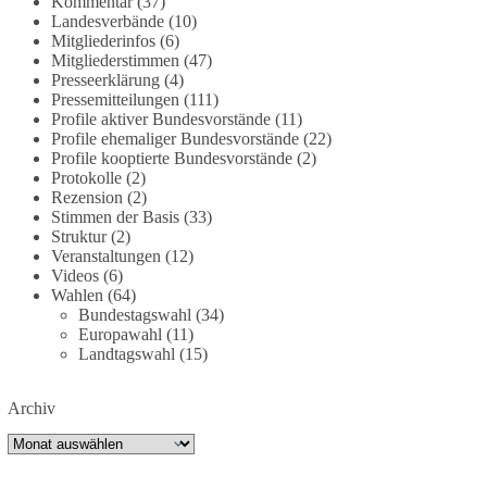
Kommentar
(37)
partei.de/2026/07/grundrechte-der-natur-ein-
Landesverbände
(10)
Mitgliederinfos
(6)
angriff-auf-das-grundgesetz/
Mitgliederstimmen
(47)
Presseerklärung
(4)
🟩🟩🟦🟦🟥🟥🟧🟧
Pressemitteilungen
(111)
Profile aktiver Bundesvorstände
(11)
Es ging weniger um fertige Antworten als um eine
Profile ehemaliger Bundesvorstände
(22)
Debatte darüber, wie Freiheit, Verantwortung,
Profile kooptierte Bundesvorstände
(2)
Protokolle
(2)
Naturschutz und Grundrechte in einer
Rezension
(2)
demokratischen Gesellschaft künftig miteinander
Stimmen der Basis
(33)
in Einklang gebracht werden können.
Struktur
(2)
Veranstaltungen
(12)
#dieBasis
#natur
#grundrechte
#grundgesetz
Videos
(6)
#demokratie
Wahlen
(64)
Bundestagswahl
(34)
Europawahl
(11)
Landtagswahl
(15)
38
7
8
Auf Facebook ansehen
Archiv
DieBasis
Archiv
2 Tage(n) zuvor