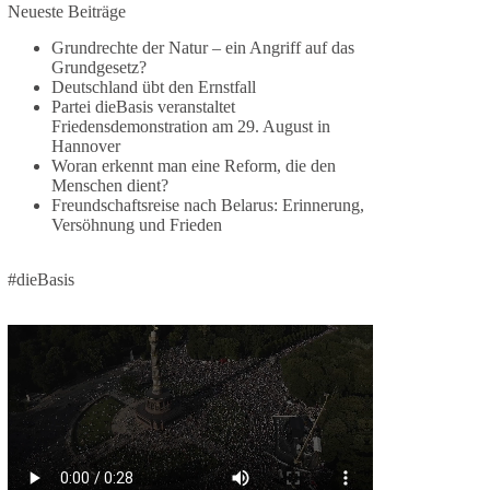
Jetzt dieBasis Sachsen-Anhalt unterstützen!
Neueste Beiträge
Grundrechte der Natur – ein Angriff auf das
Die Landtagswahl 2026 in Sachsen-Anhalt findet
Grundgesetz?
am 6. September statt. Die Inhalte stehen – jetzt
Deutschland übt den Ernstfall
müssen sie gesehen, geteilt und diskutiert werden.
Partei dieBasis veranstaltet
Friedensdemonstration am 29. August in
Folge unseren Kanälen:
Hannover
Facebook:
Woran erkennt man eine Reform, die den
Menschen dient?
https://www.facebook.com/groups/diebasissachse
Freundschaftsreise nach Belarus: Erinnerung,
nanhalt/
Versöhnung und Frieden
Instragram:
https://www.instagram.com/die_basis_sachsen_an
halt/
#dieBasis
Tiktok:
https://www.tiktok.com/@diebasis_sachsenanhalt
X:
https://x.com/DieBasisLSA
Youtube:
https://www.youtube.com/dieBasisSachsenAnhalt
🟩🟩🟦🟦🟥🟥🟧🟧
Like, teile und kommentiere unsere Beiträge,