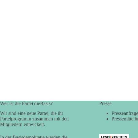
Wer ist die Partei dieBasis?
Presse
Wir sind eine neue Partei, die ihr
Presseanfrag
Parteiprogramm zusammen mit den
Pressemitteil
Mitgliedern entwickelt.
In der Basisdemokratie werden die