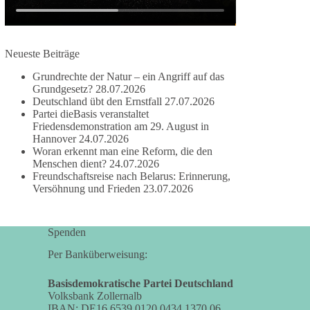
damit noch mehr Menschen mitbekommen, wofür
wir stehen und warum es sich lohnt, dieBasis zu
wählen.
Neueste Beiträge
Mehr Infos:
https://diebasis-st.de/wahlprogramm/
Grundrechte der Natur – ein Angriff auf das
#dieBasis
#Landtagswahl
#SachsenAnhalt
Grundgesetz?
28.07.2026
#DeineStimmezählt
#jetztunterstützen
Deutschland übt den Ernstfall
27.07.2026
Partei dieBasis veranstaltet
Friedensdemonstration am 29. August in
Hannover
24.07.2026
58
6
14
Woran erkennt man eine Reform, die den
Auf Facebook ansehen
Menschen dient?
24.07.2026
Freundschaftsreise nach Belarus: Erinnerung,
DieBasis
Versöhnung und Frieden
23.07.2026
2 Tage(n) zuvor
🔎 Über 100-mal keine Antwort.
Spenden
Anthony Fauci, Immunologe und Berater des
Per Banküberweisung:
ehemaligen US-Präsidenten, hat bei einer
Anhörung des US-Senats auf mehr als 100
Basisdemokratische Partei Deutschland
Volksbank Zollernalb
Fragen die Aussage verweigert. Die juristische
IBAN: DE16 6539 0120 0434 1370 06