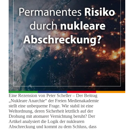
Eine Rezension von Peter Scheller – Der Beitrag
„Nukleare Anarchie“ der Freien Medienakademie
stellt eine unbequeme Frage. Wie stabil ist eine
Weltordnung, deren Sicherheit letztlich auf der
Drohung mit atomarer Vernichtung beruht? Der
Artikel analysiert die Logik der nuklearen
Abschreckung und kommt zu dem Schluss, dass