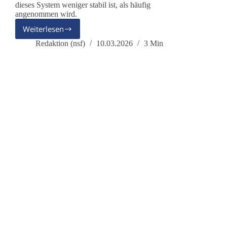
dieses System weniger stabil ist, als häufig
angenommen wird.
Weiterlesen
Leben
wir
Redaktion (nsf)
10.03.2026
3 Min
in
einer
„nuklearen
Anarchie“?