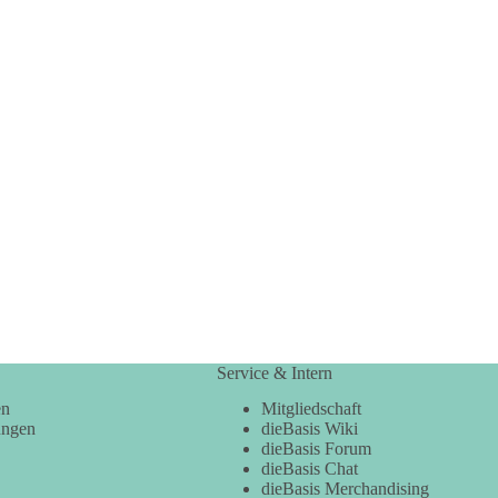
Service & Intern
en
Mitgliedschaft
ungen
dieBasis Wiki
dieBasis Forum
dieBasis Chat
dieBasis Merchandising