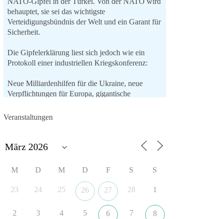
NATO-Gipfel in der Türkei. Von der NATO wird
behauptet, sie sei das wichtigste
Verteidigungsbündnis der Welt und ein Garant für
Sicherheit.
Die Gipfelerklärung liest sich jedoch wie ein
Protokoll einer industriellen Kriegskonferenz:
Neue Milliardenhilfen für die Ukraine, neue
Verpflichtungen für Europa, gigantische
Rüstungsdeals, Ausbau der
Verteidigungsindustrie, Modernisierung der
Veranstaltungen
Streitkräfte, ein klares Bekenntnis zur
militärischen Abschreckung und dazu die
Forderung, der Iran dürfe keine Kernwaffe
besitzen.
M
D
M
D
F
S
S
Und wo war der Austausch über eine
friedensorientierte Politik?
23
24
25
28
1
26
27
🟩🟩🟦🟦🟥🟥🟧🟧
2
3
4
5
7
6
8