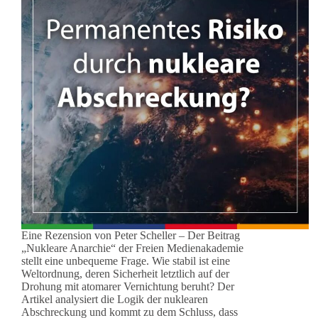
Eine Rezension von Peter Scheller – Der Beitrag
„Nukleare Anarchie“ der Freien Medienakademie
stellt eine unbequeme Frage. Wie stabil ist eine
Weltordnung, deren Sicherheit letztlich auf der
Drohung mit atomarer Vernichtung beruht? Der
Artikel analysiert die Logik der nuklearen
Abschreckung und kommt zu dem Schluss, dass