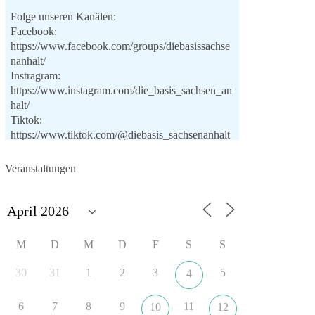
Folge unseren Kanälen:
Facebook:
https://www.facebook.com/groups/diebasissachse
nanhalt/
Instragram:
https://www.instagram.com/die_basis_sachsen_an
halt/
Tiktok:
https://www.tiktok.com/@diebasis_sachsenanhalt
X:
https://x.com/DieBasisLSA
Youtube:
Veranstaltungen
https://www.youtube.com/dieBasisSachsenAnhalt
🟩🟩🟦🟦🟥🟥🟧🟧
Like, teile und kommentiere unsere Beiträge,
M
D
M
D
F
S
S
damit noch mehr Menschen mitbekommen, wofür
wir stehen und warum es sich lohnt, dieBasis zu
30
31
1
2
3
5
4
wählen.
Mehr Infos:
https://diebasis-st.de/wahlprogramm/
6
7
8
9
11
10
12