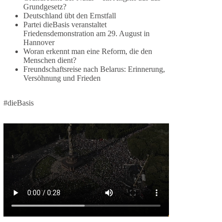
Grundgesetz?
🕊 Wir wollen den Krieg mit Russland nicht!
Deutschland übt den Ernstfall
Partei dieBasis veranstaltet
Am 20. Juni 2026 fand in Berlin am
Friedensdemonstration am 29. August in
Hannover
Brandenburger Tor die Demonstration mit dem
Woran erkennt man eine Reform, die den
Motto „Russland ist nicht unser Feind“ statt.
Menschen dient?
Freundschaftsreise nach Belarus: Erinnerung,
Hier ein Auszug aus der Rede von der
Versöhnung und Frieden
Bundestagsabgeordneten Sevim Dağdelen
(BSW).
#dieBasis
„Wir müssen Nein sagen zu diesem stinkenden
Revanchismus!“
👉 Hier geht es zum vollständigen Video:
https://www.youtube.com/live/a9hOswSNg4I?
si=2b_C6GgNY9EB-rXw
🟩🟩🟦🟦🟥🟥🟧🟧
❤️ Wir freuen uns über deine Unterstützung:
https://diebasis.de/spenden/