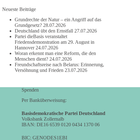
Neueste Beiträge
#dieBasis
#frieden
#russandistnichtunserFeind
#friedenspartei
Grundrechte der Natur – ein Angriff auf das
Grundgesetz?
28.07.2026
Deutschland übt den Ernstfall
27.07.2026
Partei dieBasis veranstaltet
377
168
37
Auf Facebook ansehen
Friedensdemonstration am 29. August in
Hannover
24.07.2026
Woran erkennt man eine Reform, die den
DieBasis
Menschen dient?
24.07.2026
2 Tage(n) zuvor
Freundschaftsreise nach Belarus: Erinnerung,
Versöhnung und Frieden
23.07.2026
Wusstest du, dass ein guter Antrag nicht besser
oder schlechter wird, nur weil er von einer
bestimmten Partei kommt?
Spenden
Sachsen-Anhalt braucht Lösungen für Schule,
Per Banküberweisung:
Pflege, Wirtschaft, Infrastruktur und die
Kommunen. Diese Probleme werden nicht
Basisdemokratische Partei Deutschland
Volksbank Zollernalb
kleiner, wenn im Landtag zuerst auf Parteifarbe
IBAN: DE16 6539 0120 0434 1370 06
und erst danach auf den Inhalt geschaut wird.
BIC: GENODES1EBI
🟩🟩🟦🟦🟥🟥🟧🟧