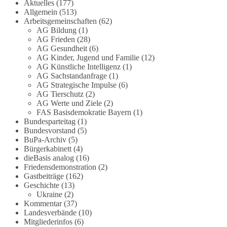
Die Corona-Zeit ist noch lange nicht
Aktuelles
(177)
Allgemein
(513)
aufgearbeitet.
Arbeitsgemeinschaften
(62)
AG Bildung
(1)
Auch in Deutschland warten viele Menschen bis
AG Frieden
(28)
heute auf Antworten:
AG Gesundheit
(6)
AG Kinder, Jugend und Familie
(12)
❓ Wie wurden politische Entscheidungen
AG Künstliche Intelligenz
(1)
AG Sachstandanfrage
(1)
getroffen?
AG Strategische Impulse
(6)
❓ Welche Maßnahmen waren notwendig und
AG Tierschutz
(2)
welche nicht?
AG Werte und Ziele
(2)
❓Und wer übernimmt die Verantwortung für die
FAS Basisdemokratie Bayern
(1)
massiven Folgen für Kinder, Familien,
Bundesparteitag
(1)
Unternehmen und das Vertrauen in unseren
Bundesvorstand
(5)
BuPa-Archiv
(5)
Rechtsstaat?
Bürgerkabinett
(4)
dieBasis analog
(16)
🟩🟩🟦🟦🟥🟥🟧🟧
Friedensdemonstration
(2)
Gastbeiträge
(162)
Eine demokratische Gesellschaft lebt nicht davon,
Geschichte
(13)
unbequeme Fragen zu vermeiden. Sie lebt davon,
Ukraine
(2)
Kommentar
(37)
Fragen offen zu stellen und transparent zu
Landesverbände
(10)
beantworten.
Mitgliederinfos
(6)