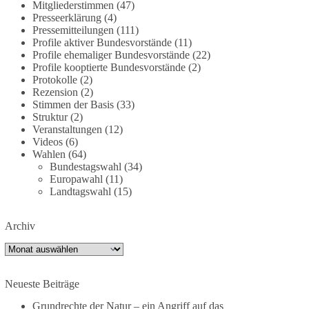
Mitgliederstimmen
(47)
dieBasis fordert deshalb weiterhin eine
Presseerklärung
(4)
unabhängige, vollständige und transparente
Pressemitteilungen
(111)
Aufarbeitung der Corona-Politik. Ohne
Profile aktiver Bundesvorstände
(11)
Profile ehemaliger Bundesvorstände
(22)
Denkverbote, ohne Vorverurteilungen und ohne
Profile kooptierte Bundesvorstände
(2)
Tabus.
Protokolle
(2)
Rezension
(2)
Quellen:
https://apnews.com/article/fauci-diaries-
Stimmen der Basis
(33)
covid-origins-rand-paul-
Struktur
(2)
6b25da9f75a0becbaf2886ab22643e67
und
Veranstaltungen
(12)
Videos
(6)
https://www.tichyseinblick.de/kolumnen/aus-aller-
Wahlen
(64)
welt/usa-tagebuch-fauci-corona-impfung/
Bundestagswahl
(34)
Europawahl
(11)
#dieBasis
#Corona
#Aufarbeitung
#Transparenz
Landtagswahl
(15)
#Demokratie
#Vertrauen
Archiv
Archiv
239
36
60
Auf Facebook ansehen
Neueste Beiträge
DieBasis
1 Tag zuvor
Grundrechte der Natur – ein Angriff auf das