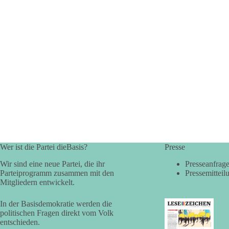
Wer ist die Partei dieBasis?
Presse
Wir sind eine neue Partei, die ihr
Presseanfrag
Parteiprogramm zusammen mit den
Pressemitteil
Mitgliedern entwickelt.
In der Basisdemokratie werden die
politischen Fragen direkt vom Volk
entschieden.