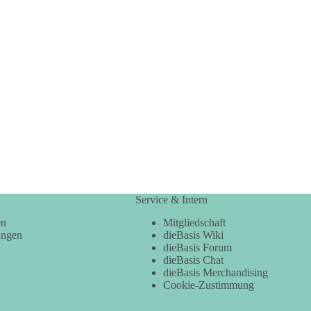
Service & Intern
en
Mitgliedschaft
ungen
dieBasis Wiki
dieBasis Forum
dieBasis Chat
dieBasis Merchandising
Cookie-Zustimmung