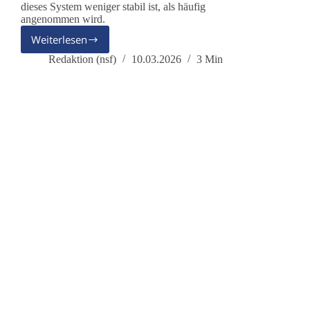
dieses System weniger stabil ist, als häufig
angenommen wird.
Weiterlesen
Leben
wir
Redaktion (nsf)
10.03.2026
3 Min
in
einer
„nuklearen
Anarchie“?