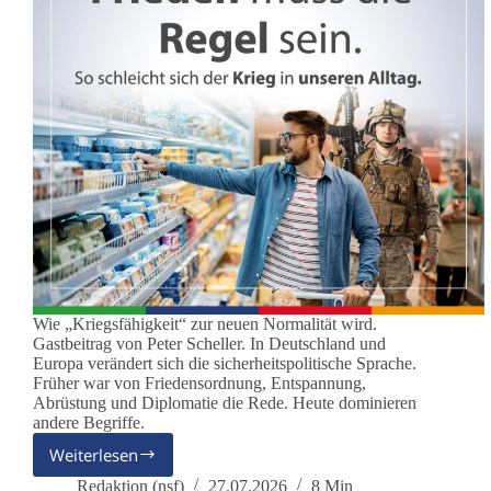
Wie „Kriegsfähigkeit“ zur neuen Normalität wird.
Gastbeitrag von Peter Scheller. In Deutschland und
Europa verändert sich die sicherheitspolitische Sprache.
Früher war von Friedensordnung, Entspannung,
Abrüstung und Diplomatie die Rede. Heute dominieren
andere Begriffe.
Weiterlesen
Deutschland
übt
Redaktion (nsf)
27.07.2026
8 Min