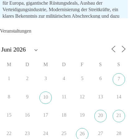
für Europa, gigantische Rüstungsdeals, Ausbau der
Verteidigungsindustrie, Modernisierung der Streitkräfte, ein
klares Bekenntnis zur militärischen Abschreckung und dazu
die Forderung, der Iran dürfe keine Kernwaffe besitzen.
Veranstaltungen
Und wo war der Austausch über eine friedensorientierte
Politik?
🟩🟩🟦🟦🟥🟥🟧🟧
M
D
M
D
F
S
S
dieBasis fordert als einzige Partei in Deutschland den Austritt
aus der NATO. Ein Gipfel, der mehr nach Rüstungsdeal als
1
2
3
4
5
6
7
nach Friedenspolitik klingt, wird niemals Sicherheit schaffen,
ob nun in Deutschland oder weltweit.
8
9
11
12
13
14
10
Quelle:
https://www.tagesschau.de/ausland/asien/nato-
erklaerung-ankara-100.html
15
16
17
18
19
20
21
#dieBasis
#NATO
#Gipfeltreffen
#Frieden
#Sicherheit
22
23
24
25
27
28
26