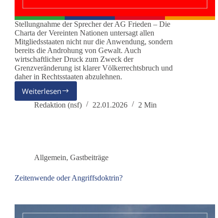
Stellungnahme der Sprecher der AG Frieden – Die
Charta der Vereinten Nationen untersagt allen
Mitgliedsstaaten nicht nur die Anwendung, sondern
bereits die Androhung von Gewalt. Auch
wirtschaftlicher Druck zum Zweck der
Grenzveränderung ist klarer Völkerrechtsbruch und
daher in Rechtsstaaten abzulehnen.
Weiterlesen
Drohungen
von
Redaktion (nsf)
22.01.2026
2 Min
US-
Präsident
Trump
gegen
Grönland
Allgemein
,
Gastbeiträge
Zeitenwende oder Angriffsdoktrin?