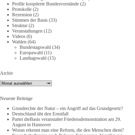
Profile kooptierte Bundesvorstände
(2)
Jetzt dieBasis Sachsen-Anhalt unterstützen!
Protokolle
(2)
Rezension
(2)
Die Landtagswahl 2026 in Sachsen-Anhalt findet am 6.
Stimmen der Basis
(33)
September statt. Die Inhalte stehen – jetzt müssen sie gesehen,
Struktur
(2)
geteilt und diskutiert werden.
Veranstaltungen
(12)
Videos
(6)
Wahlen
(64)
Folge unseren Kanälen:
Bundestagswahl
(34)
Facebook:
Europawahl
(11)
https://www.facebook.com/groups/diebasissachsenanhalt/
Landtagswahl
(15)
Instragram:
https://www.instagram.com/die_basis_sachsen_anhalt/
Archiv
Tiktok:
https://www.tiktok.com/@diebasis_sachsenanhalt
X:
https://x.com/DieBasisLSA
Archiv
Youtube:
https://www.youtube.com/dieBasisSachsenAnhalt
Neueste Beiträge
🟩🟩🟦🟦🟥🟥🟧🟧
Grundrechte der Natur – ein Angriff auf das Grundgesetz?
Like, teile und kommentiere unsere Beiträge, damit noch mehr
Deutschland übt den Ernstfall
Menschen mitbekommen, wofür wir stehen und warum es sich
Partei dieBasis veranstaltet Friedensdemonstration am 29.
August in Hannover
lohnt, dieBasis zu wählen.
Woran erkennt man eine Reform, die den Menschen dient?
Mehr Infos:
https://diebasis-st.de/wahlprogramm/