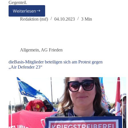
Gegenteil.
Weiterlesen
Brandstifter
im
Redaktion (nsf)
04.10.2023
3 Min
gemeinsamen
Haus
Europa
Allgemein
,
AG Frieden
dieBasis-Mitglieder beteiligen sich am Protest gegen
„Air Defender 23“