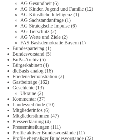
zum Rechtsstaat und zur Demokratie aufwerfen. [...]
AG Gesundheit
(6)
AG Kinder, Jugend und Familie
(12)
AG Künstliche Intelligenz
(1)
👉 Hier weiterlesen:
https://diebasis-
AG Sachstandanfrage
(1)
partei.de/2026/07/grundrechte-der-natur-ein-angriff-auf-das-
AG Strategische Impulse
(6)
grundgesetz/
AG Tierschutz
(2)
AG Werte und Ziele
(2)
🟩🟩🟦🟦🟥🟥🟧🟧
FAS Basisdemokratie Bayern
(1)
Bundesparteitag
(1)
Bundesvorstand
(5)
Es ging weniger um fertige Antworten als um eine Debatte
BuPa-Archiv
(5)
darüber, wie Freiheit, Verantwortung, Naturschutz und
Bürgerkabinett
(4)
Grundrechte in einer demokratischen Gesellschaft künftig
dieBasis analog
(16)
miteinander in Einklang gebracht werden können.
Friedensdemonstration
(2)
Gastbeiträge
(162)
Geschichte
(13)
#dieBasis
#natur
#grundrechte
#grundgesetz
#demokratie
Ukraine
(2)
Kommentar
(37)
Landesverbände
(10)
Mitgliederinfos
(6)
38
7
8
Auf Facebook ansehen
Mitgliederstimmen
(47)
Presseerklärung
(4)
DieBasis
Pressemitteilungen
(111)
1 Tag zuvor
Profile aktiver Bundesvorstände
(11)
Profile ehemaliger Bundesvorstände
(22)