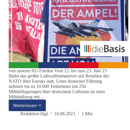
von unserer AG Frieden Vom 12. bis zum 23. Juni 23
findet das größte Luftwaffenmanöver seit Bestehen der
NATO über Europa statt. Unter deutscher Führung
nehmen bis zu 10.000 Teilnehmer mit 250
Militärflugzeugen über deutschem Luftraum an einer
Militärübung mit…
Weiterlesen
dieBasis-
Mitglieder
Redaktion (hg)
16.06.2023
1 Min
beteiligen
sich