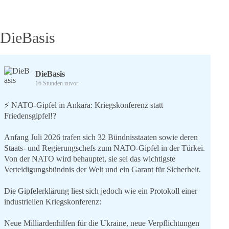
am
Protest
gegen
„Air
DieBasis
Defender
23“
DieBasis
16 Stunden zuvor
⚡️ NATO-Gipfel in Ankara: Kriegskonferenz statt
Friedensgipfel!?
Anfang Juli 2026 trafen sich 32 Bündnisstaaten sowie deren
Staats- und Regierungschefs zum NATO-Gipfel in der Türkei.
Von der NATO wird behauptet, sie sei das wichtigste
Verteidigungsbündnis der Welt und ein Garant für Sicherheit.
Die Gipfelerklärung liest sich jedoch wie ein Protokoll einer
industriellen Kriegskonferenz:
Neue Milliardenhilfen für die Ukraine, neue Verpflichtungen