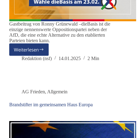
Gastbeitrag von Ronny Grünewald –dieBasis ist die
einzige nennenswerte Oppositionspartei neben der
AfD, die eine echte Alternative zu den etablierten
Parteien bieten kann.
Weiterlesen
Warum
es
Redaktion (nsf)
14.01.2025
2 Min
wichtig
ist,
dieBasis
zu
wählen:
AG Frieden
,
Allgemein
ein
Appell
Brandstifter im gemeinsamen Haus Europa
an
die
Demokratie