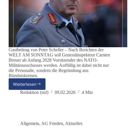
Gastbeitrag von Peter Scheller – Nach Berichten der
WELT AM SONNTAG soll Generalinspekteur Carsten
Breuer ab Anfang 2028 Vorsitzender des NATO-
Militärausschusses werden. Auffällig ist dabei nicht nur
die Personalie, sondern die Begründung aus
Bündniskreisen.
Weiterlesen
Ein
Deutscher
Redaktion (nsf)
09.02.2026
4 Min
an
die
Spitze
des
NATO-
Allgemein
,
AG Frieden
,
Aktuelles
Militärausschusses