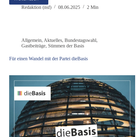
NATO-
Übung
Redaktion (nsf)
08.06.2025
2 Min
zur
Kriegsvorbereitung
am
05.06.2025
im
Allgemein
,
Aktuelles
,
Bundestagswahl
,
Rostocker
Gastbeiträge
,
Stimmen der Basis
Militärhafen
Für einen Wandel mit der Partei dieBasis