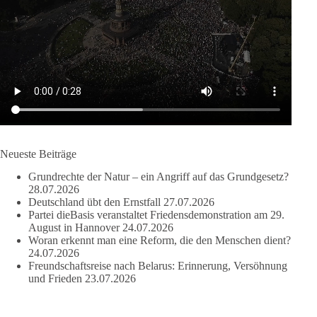
ob nun in Deutschland oder weltweit.
Quelle:
https://www.tagesschau.de/ausland/asien/nato-
erklaerung-ankara-100.html
#dieBasis
#NATO
#Gipfeltreffen
#Frieden
#Sicherheit
664
137
66
Auf Facebook ansehen
Neueste Beiträge
DieBasis
Grundrechte der Natur – ein Angriff auf das Grundgesetz?
2 Tage(n) zuvor
28.07.2026
Deutschland übt den Ernstfall
27.07.2026
Partei dieBasis veranstaltet Friedensdemonstration am 29.
Grundrechte der Natur – ein Angriff auf das Grundgesetz?
August in Hannover
24.07.2026
Woran erkennt man eine Reform, die den Menschen dient?
Im Politischen Frühschoppen diskutieren die Teilnehmer das
24.07.2026
Verhältnis von Mensch, Natur und Grundgesetz.
Freundschaftsreise nach Belarus: Erinnerung, Versöhnung
und Frieden
23.07.2026
Beitrag der AG Strategische Impulse