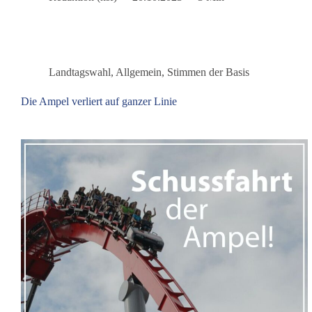
medialen
Radar
–
World
Health
Landtagswahl
,
Allgemein
,
Stimmen der Basis
Summit
2023
Die Ampel verliert auf ganzer Linie