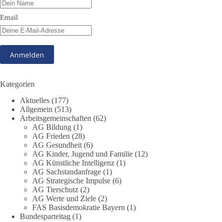
#dieBasis
#Meme
#Plandemie
#Corona
#Impfung
Email
348
28
53
Auf Facebook ansehen
DieBasis
1 Tag zuvor
Kategorien
Stimmen der dieBasis – heute mit dem „Demokratie-Bestatter“
Aktuelles
(177)
Allgemein
(513)
Arbeitsgemeinschaften
(62)
Die Energiewende ist bisher kein Erfolg, sondern ein teures,
AG Bildung
(1)
ineffizientes Unterfangen. Dies belegt eine Auswertung der
AG Frieden
(28)
NZZ, wonach die Energiewende den Strom nicht billiger,
AG Gesundheit
(6)
sondern teurer gemacht hat.
AG Kinder, Jugend und Familie
(12)
AG Künstliche Intelligenz
(1)
Quelle:
https://www.nzz.ch/der-andere-blick/fehlschlag-
AG Sachstandanfrage
(1)
AG Strategische Impulse
(6)
energiewende-warum-deutschland-trotz-rekordausbau-von-
AG Tierschutz
(2)
wind-und-sonnenkraft-weniger-strom-erzeugt-ld.10006607
AG Werte und Ziele
(2)
FAS Basisdemokratie Bayern
(1)
🟩🟩🟦🟦🟥🟥🟧🟧
Bundesparteitag
(1)