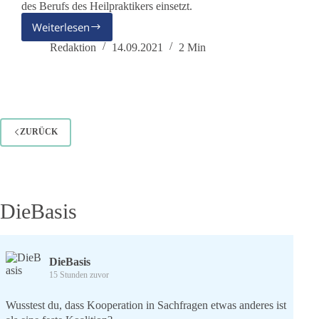
des Berufs des Heilpraktikers einsetzt.
Weiterlesen
dieBasis
setzt
Redaktion
14.09.2021
2 Min
sich
für
den
Erhalt
des
Heilpraktikerberufes
ZURÜCK
ein
DieBasis
DieBasis
15 Stunden zuvor
Wusstest du, dass Kooperation in Sachfragen etwas anderes ist