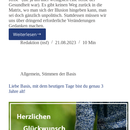
Gesundheit war). Es gibt keinen Weg zurück in die
Matrix, wo man sich der Illusion hingeben kann, man
sei doch gänzlich unpolitisch. Stattdessen müssen wir
uns über dringend erforderliche Veränderungen
Gedanken machen.
Weiterlesen
Links
&
Redaktion (nsf)
21.08.2023
10 Min
Rechts
–
und
was
hat
Allgemein
,
Stimmen der Basis
dieBasis
damit
Liebe Basis, mit dem heutigen Tage bist du genau 3
zu
Jahre alt!
tun?