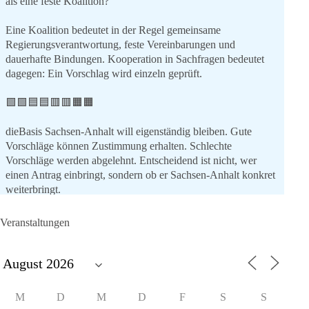
als eine feste Koalition?
Eine Koalition bedeutet in der Regel gemeinsame
Regierungsverantwortung, feste Vereinbarungen und
dauerhafte Bindungen. Kooperation in Sachfragen bedeutet
dagegen: Ein Vorschlag wird einzeln geprüft.
🟩🟩🟦🟦🟥🟥🟧🟧
dieBasis Sachsen-Anhalt will eigenständig bleiben. Gute
Vorschläge können Zustimmung erhalten. Schlechte
Vorschläge werden abgelehnt. Entscheidend ist nicht, wer
einen Antrag einbringt, sondern ob er Sachsen-Anhalt konkret
weiterbringt.
Keine automatische Zustimmung. Keine automatische
Ablehnung. Keine politische Verschmelzung.
Veranstaltungen
💬 Was ist dir wichtiger: feste Lager oder unabhängige
Entscheidungen? 👇
#dieBasis
#SachsenAnhalt
#Landtagswahl2026
#Kooperation
M
D
M
D
F
S
S
#Sachpolitik