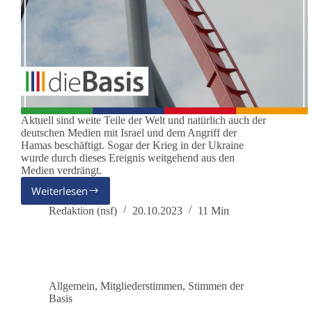
Aktuell sind weite Teile der Welt und natürlich auch der
deutschen Medien mit Israel und dem Angriff der
Hamas beschäftigt. Sogar der Krieg in der Ukraine
wurde durch dieses Ereignis weitgehend aus den
Medien verdrängt.
Weiterlesen
Die
Ampel
Redaktion (nsf)
20.10.2023
11 Min
verliert
auf
ganzer
Linie
Allgemein
,
Mitgliederstimmen
,
Stimmen der
Basis