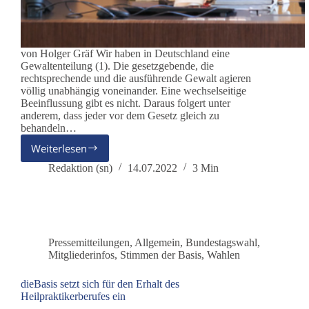
von Holger Gräf Wir haben in Deutschland eine
Gewaltenteilung (1). Die gesetzgebende, die
rechtsprechende und die ausführende Gewalt agieren
völlig unabhängig voneinander. Eine wechselseitige
Beeinflussung gibt es nicht. Daraus folgert unter
anderem, dass jeder vor dem Gesetz gleich zu
behandeln…
Weiterlesen
Die
Teflon-
Redaktion (sn)
14.07.2022
3 Min
Politiker,
oder:
Wie
korrupt
ist
Pressemitteilungen
,
Allgemein
,
Bundestagswahl
,
Deutschland?
Mitgliederinfos
,
Stimmen der Basis
,
Wahlen
dieBasis setzt sich für den Erhalt des
Heilpraktikerberufes ein