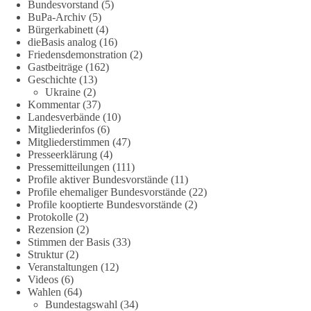
Bundesvorstand
(5)
„Wir brauchen dringend wettbewerbsfähige Energiepreise und
BuPa-Archiv
(5)
Bürgerkabinett
(4)
eine ideologiefreie Diskussion“, meint der Demokratie-
dieBasis analog
(16)
Bestatter.
Friedensdemonstration
(2)
Gastbeiträge
(162)
Wie siehst du das?
Geschichte
(13)
Ukraine
(2)
🤝 Jetzt Politik für die Menschen mitgestalten:
Kommentar
(37)
Landesverbände
(10)
https://diebasis.de/mitgliedschaft/
Mitgliederinfos
(6)
Mitgliederstimmen
(47)
#dieBasis
#energiewende
#strompreise
#wettbewerb
Presseerklärung
(4)
Pressemitteilungen
(111)
Profile aktiver Bundesvorstände
(11)
Profile ehemaliger Bundesvorstände
(22)
40
7
Auf Facebook ansehen
Profile kooptierte Bundesvorstände
(2)
Protokolle
(2)
DieBasis
Rezension
(2)
Stimmen der Basis
(33)
2 Tage(n) zuvor
Struktur
(2)
Veranstaltungen
(12)
⚡️ NATO-Gipfel in Ankara: Kriegskonferenz statt
Videos
(6)
Friedensgipfel!?
Wahlen
(64)
Bundestagswahl
(34)