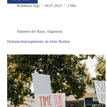
Liebe
Basis,
Redaktion (hg)
04.07.2023
2 Min
mit
dem
heutigen
Tage
bist
Stimmen der Basis
,
Allgemein
du
genau
Heimatschutzregimenter als letzte Bastion
3
Jahre
alt!